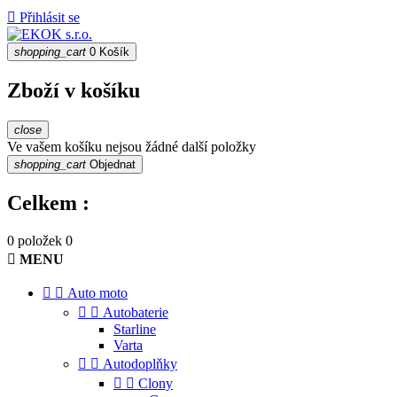

Přihlásit se
shopping_cart
0
Košík
Zboží v košíku
close
Ve vašem košíku nejsou žádné další položky
shopping_cart
Objednat
Celkem :
0 položek
0

MENU


Auto moto


Autobaterie
Starline
Varta


Autodoplňky


Clony