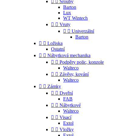


Šrouby
Barton
Lux
WT Wintech


Vruty


Univerzální
Barton


Ložiska
Ostatní


Nábytková mechanika


Podpěry polic, konzole
Walteco


Závěsy, kování
Walteco


Zámky


Dveřní
FAB


Nábytkové
Walteco


Visací
Extol


Vložky
Extol