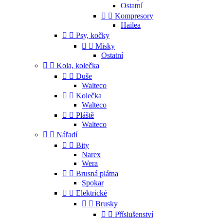
Ostatní


Kompresory
Hailea


Psy, kočky


Misky
Ostatní


Kola, kolečka


Duše
Walteco


Kolečka
Walteco


Pláště
Walteco


Nářadí


Bity
Narex
Wera


Brusná plátna
Spokar


Elektrické


Brusky


Příslušenství