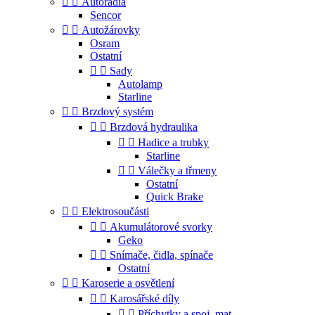


Autorádia
Sencor


Autožárovky
Osram
Ostatní


Sady
Autolamp
Starline


Brzdový systém


Brzdová hydraulika


Hadice a trubky
Starline


Válečky a třmeny
Ostatní
Quick Brake


Elektrosoučásti


Akumulátorové svorky
Geko


Snímače, čidla, spínače
Ostatní


Karoserie a osvětlení


Karosářské díly


Příchytky a spoj. mat.