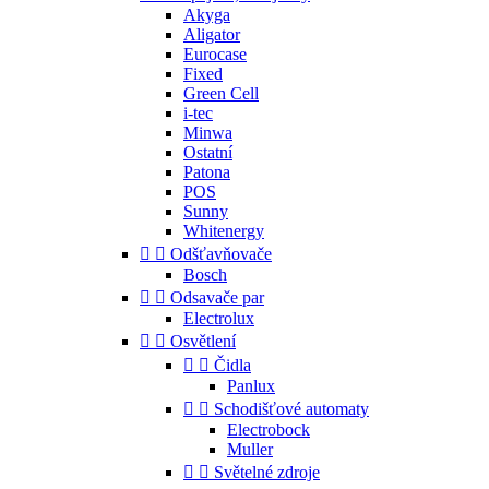
Akyga
Aligator
Eurocase
Fixed
Green Cell
i-tec
Minwa
Ostatní
Patona
POS
Sunny
Whitenergy


Odšťavňovače
Bosch


Odsavače par
Electrolux


Osvětlení


Čidla
Panlux


Schodišťové automaty
Electrobock
Muller


Světelné zdroje