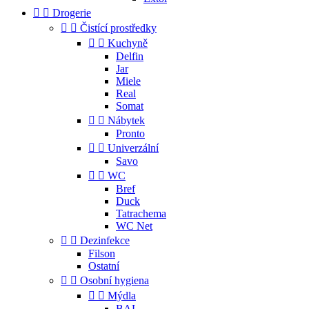


Drogerie


Čistící prostředky


Kuchyně
Delfin
Jar
Miele
Real
Somat


Nábytek
Pronto


Univerzální
Savo


WC
Bref
Duck
Tatrachema
WC Net


Dezinfekce
Filson
Ostatní


Osobní hygiena


Mýdla
BAL