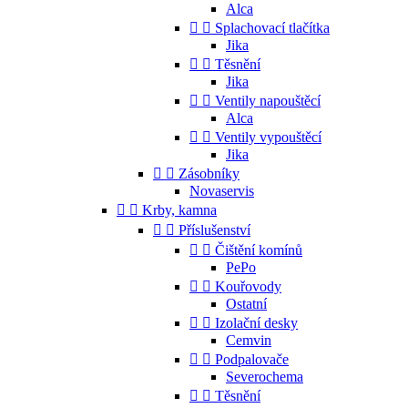
Alca


Splachovací tlačítka
Jika


Těsnění
Jika


Ventily napouštěcí
Alca


Ventily vypouštěcí
Jika


Zásobníky
Novaservis


Krby, kamna


Příslušenství


Čištění komínů
PePo


Kouřovody
Ostatní


Izolační desky
Cemvin


Podpalovače
Severochema


Těsnění