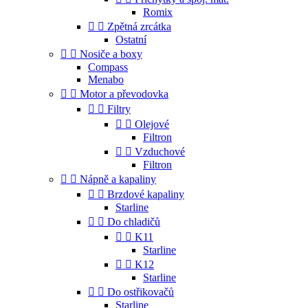
Romix


Zpětná zrcátka
Ostatní


Nosiče a boxy
Compass
Menabo


Motor a převodovka


Filtry


Olejové
Filtron


Vzduchové
Filtron


Nápně a kapaliny


Brzdové kapaliny
Starline


Do chladičů


K11
Starline


K12
Starline


Do ostřikovačů
Starline