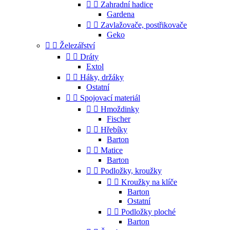


Zahradní hadice
Gardena


Zavlažovače, postřikovače
Geko


Železářství


Dráty
Extol


Háky, držáky
Ostatní


Spojovací materiál


Hmoždinky
Fischer


Hřebíky
Barton


Matice
Barton


Podložky, kroužky


Kroužky na klíče
Barton
Ostatní


Podložky ploché
Barton