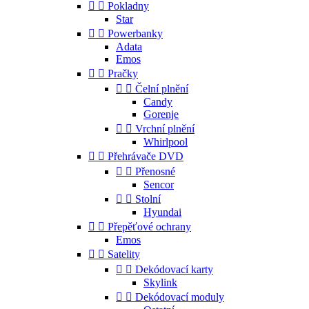


Pokladny
Star


Powerbanky
Adata
Emos


Pračky


Čelní plnění
Candy
Gorenje


Vrchní plnění
Whirlpool


Přehrávače DVD


Přenosné
Sencor


Stolní
Hyundai


Přepěťové ochrany
Emos


Satelity


Dekódovací karty
Skylink


Dekódovací moduly