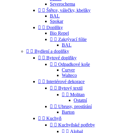
Severochema


Štětce, válečky, kbelíky
BAL
Spokar


Doplňky
Bio Repel


Zakrývací fólie
BAL


Bydlení a doplňky


Bytové doplňky


Odpadkové koše
Curver
Walteco


Interiérové dekorace


Bytový textil


Molitan
Ostatní


Ubrusy, prostírání
Barton


Kuchyň


Kuchyňské potřeby


Alobal