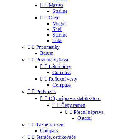


Maziva
Starline


Oleje
Mogul
Shell
Starline
Total


Pneumatiky
Barum


Povinná výbava


Lékárničky
Compass


Reflexní vesty
Compass


Podvozek


Díly náprav a stabilizátoru


Čepy ramen


Přední náprava
Ostatní


Tažné zařízení
Compass


Stěrače, ostřikovače