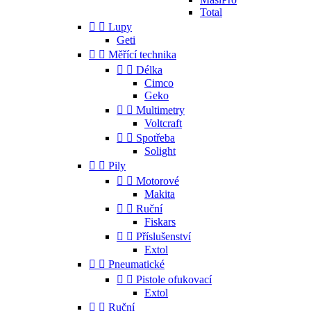
Total


Lupy
Geti


Měřící technika


Délka
Cimco
Geko


Multimetry
Voltcraft


Spotřeba
Solight


Pily


Motorové
Makita


Ruční
Fiskars


Příslušenství
Extol


Pneumatické


Pistole ofukovací
Extol


Ruční