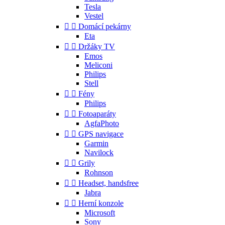
Tesla
Vestel


Domácí pekárny
Eta


Držáky TV
Emos
Meliconi
Philips
Stell


Fény
Philips


Fotoaparáty
AgfaPhoto


GPS navigace
Garmin
Navilock


Grily
Rohnson


Headset, handsfree
Jabra


Herní konzole
Microsoft
Sony