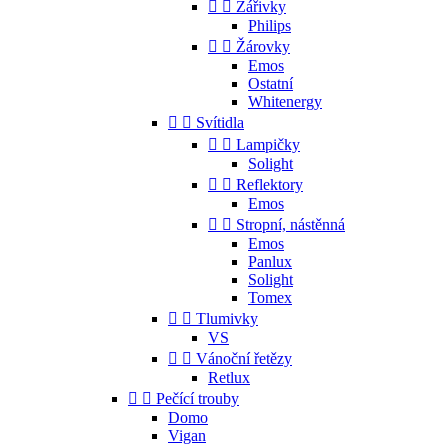


Zářivky
Philips


Žárovky
Emos
Ostatní
Whitenergy


Svítidla


Lampičky
Solight


Reflektory
Emos


Stropní, nástěnná
Emos
Panlux
Solight
Tomex


Tlumivky
VS


Vánoční řetězy
Retlux


Pečící trouby
Domo
Vigan