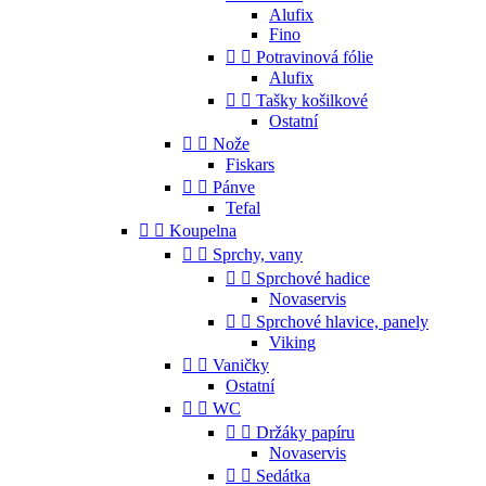
Alufix
Fino


Potravinová fólie
Alufix


Tašky košilkové
Ostatní


Nože
Fiskars


Pánve
Tefal


Koupelna


Sprchy, vany


Sprchové hadice
Novaservis


Sprchové hlavice, panely
Viking


Vaničky
Ostatní


WC


Držáky papíru
Novaservis


Sedátka