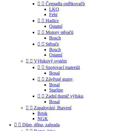


Čerpadla ostřikovačů
LKQ
Febi


Hadice
Ostatní


Motory stěračů
Bosch


Stěrače
Bosch
Ostatní


Výfukový systém


Spojovací materiál
Bosal


Závěsné gumy
Bosal
Starline


Zadní tlumič výfuku
Bosal


Zapalování, žhavení
Brisk
NGK


Dům, dílna, zahrada