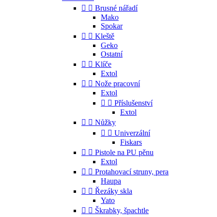


Brusné nářadí
Mako
Spokar


Kleště
Geko
Ostatní


Klíče
Extol


Nože pracovní
Extol


Příslušenství
Extol


Nůžky


Univerzální
Fiskars


Pistole na PU pěnu
Extol


Protahovací struny, pera
Haupa


Řezáky skla
Yato


Škrabky, špachtle