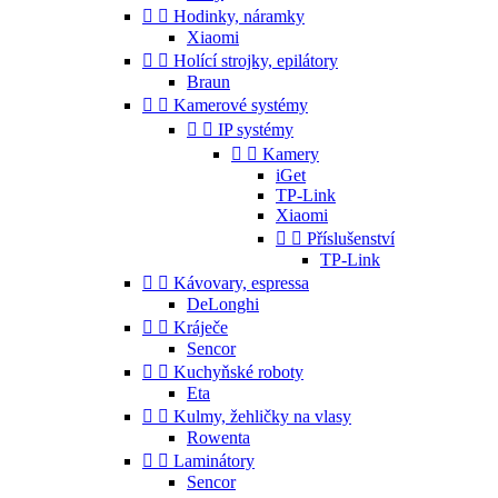


Hodinky, náramky
Xiaomi


Holící strojky, epilátory
Braun


Kamerové systémy


IP systémy


Kamery
iGet
TP-Link
Xiaomi


Příslušenství
TP-Link


Kávovary, espressa
DeLonghi


Kráječe
Sencor


Kuchyňské roboty
Eta


Kulmy, žehličky na vlasy
Rowenta


Laminátory
Sencor