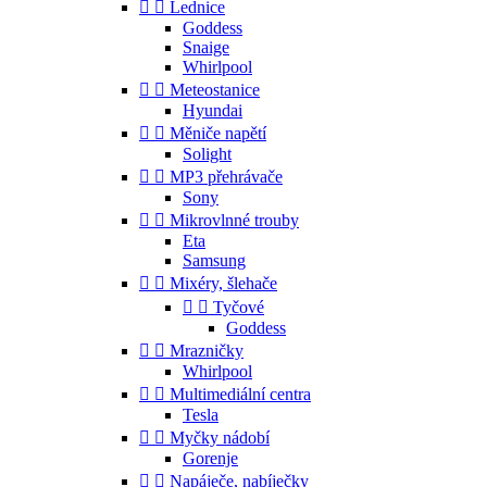


Lednice
Goddess
Snaige
Whirlpool


Meteostanice
Hyundai


Měniče napětí
Solight


MP3 přehrávače
Sony


Mikrovlnné trouby
Eta
Samsung


Mixéry, šlehače


Tyčové
Goddess


Mrazničky
Whirlpool


Multimediální centra
Tesla


Myčky nádobí
Gorenje


Napáječe, nabíječky