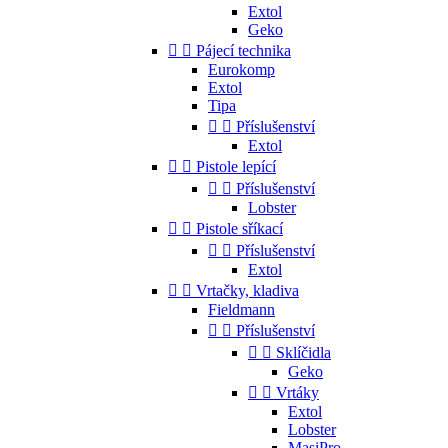
Extol
Geko


Pájecí technika
Eurokomp
Extol
Tipa


Příslušenství
Extol


Pistole lepící


Příslušenství
Lobster


Pistole sříkací


Příslušenství
Extol


Vrtačky, kladiva
Fieldmann


Příslušenství


Sklíčidla
Geko


Vrtáky
Extol
Lobster
MasiPro