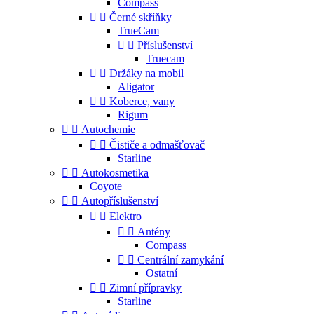
Compass


Černé skříňky
TrueCam


Příslušenství
Truecam


Držáky na mobil
Aligator


Koberce, vany
Rigum


Autochemie


Čističe a odmašťovač
Starline


Autokosmetika
Coyote


Autopříslušenství


Elektro


Antény
Compass


Centrální zamykání
Ostatní


Zimní přípravky
Starline