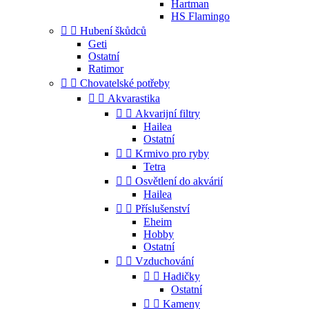
Hartman
HS Flamingo


Hubení škůdců
Geti
Ostatní
Ratimor


Chovatelské potřeby


Akvarastika


Akvarijní filtry
Hailea
Ostatní


Krmivo pro ryby
Tetra


Osvětlení do akvárií
Hailea


Příslušenství
Eheim
Hobby
Ostatní


Vzduchování


Hadičky
Ostatní


Kameny