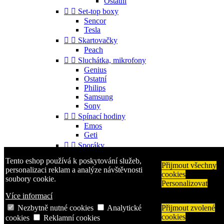
Ostatní


Set-top boxy
Sencor
Tesla


Skartovačky
Peach


Sluchátka, mikrofony
Genius
Ostatní
Philips
Samsung
Sony


Spínací hodiny
Emos
Geti


Sporáky
Mora
Tento eshop používá k poskytování služeb,


Příslušenství
Přijmout všechny
personalizaci reklam a analýze návštěvnosti
cookies
Gorenje
soubory cookie.
Personalizovat
Ostatní


Telefony
Více informací
Aligator
Nezbytně nutné cookies
Analytické
Přijmout zvolené
Nokia
cookies
cookies
Reklamní cookies
Samsung