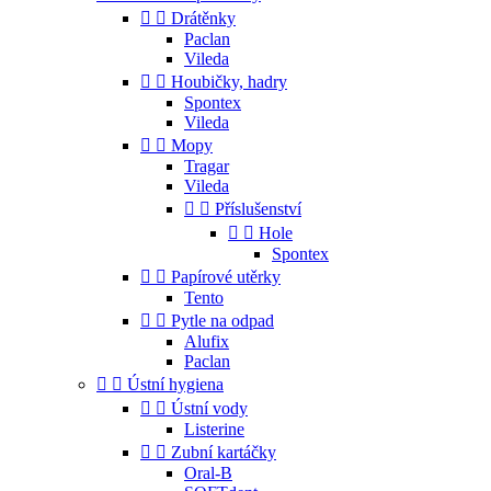


Drátěnky
Paclan
Vileda


Houbičky, hadry
Spontex
Vileda


Mopy
Tragar
Vileda


Příslušenství


Hole
Spontex


Papírové utěrky
Tento


Pytle na odpad
Alufix
Paclan


Ústní hygiena


Ústní vody
Listerine


Zubní kartáčky
Oral-B