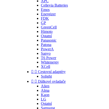
APC
Cellevia Batteries
Emos
Energizer
FDK
GP
GreenCell
Himoto
Ostatní
Panasonic
Patona
PowerA
Sanyo
T6 Power
Whitenergy
XCell


Cestovní adaptéry
Solight


Dálkové ovladače
Alien
Alma
Kaon
LG
Ostatní
Samsung