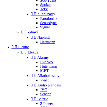
SOFTdent
Spokar
TePe


Zubní pasty
Parodontax
Sensodyne
Signal


Zdraví


Náplasti
Hartmann


Elektro


Elektra


Alarmy
Evolveo
Hutermann
iGET


Alkoholtestery
V-net


Audio přenosné
JVC
Sencor


Baterie
2-Power