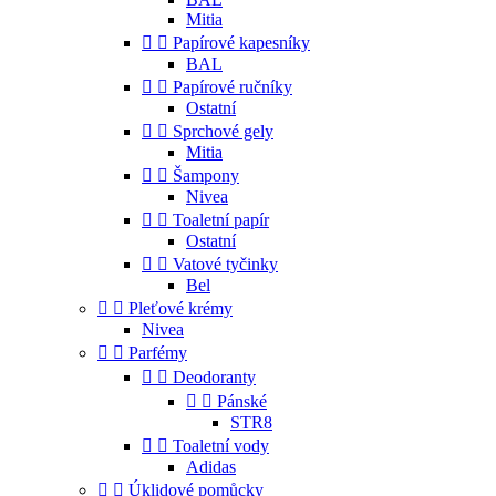
Mitia


Papírové kapesníky
BAL


Papírové ručníky
Ostatní


Sprchové gely
Mitia


Šampony
Nivea


Toaletní papír
Ostatní


Vatové tyčinky
Bel


Pleťové krémy
Nivea


Parfémy


Deodoranty


Pánské
STR8


Toaletní vody
Adidas


Úklidové pomůcky