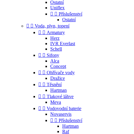
Ostatní
Uniflex


Příslušenství
Ostatní


Voda, plyn, topení


Armatury
Herz
IVR Everlast
Schell


Sifony
Alca
Concept


Ohřívače vody
Dražice


Těsnění
Hartman


Tlakové láhve
Meva


Vodovodní baterie
Novaservis


Příslušenství
Hartman
Raf