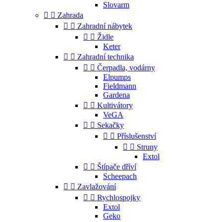
Slovarm


Zahrada


Zahradní nábytek


Židle
Keter


Zahradní technika


Čerpadla, vodárny
Elpumps
Fieldmann
Gardena


Kultivátory
VeGA


Sekačky


Příslušenství


Struny
Extol


Štípače dříví
Scheepach


Zavlažování


Rychlospojky
Extol
Geko