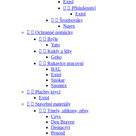
Extol


Příslušenství
Extol


Šroubováky
Narex


Ochranné pomůcky


Brýle
Yato


Kukly a štíty
Geko


Rukavice pracovní
BAL
Extol
Spokar
Spontex


Plachty krycí
Extol


Stavební materiály


Tmely, silikony, pěny
Ceys
Den Braven
Dentacryl
Penosil