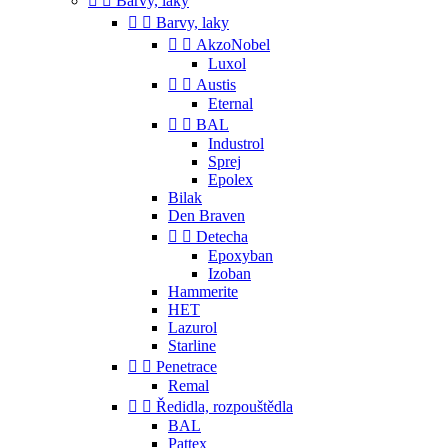


Barvy, laky


Barvy, laky


AkzoNobel
Luxol


Austis
Eternal


BAL
Industrol
Sprej
Epolex
Bilak
Den Braven


Detecha
Epoxyban
Izoban
Hammerite
HET
Lazurol
Starline


Penetrace
Remal


Ředidla, rozpouštědla
BAL
Pattex