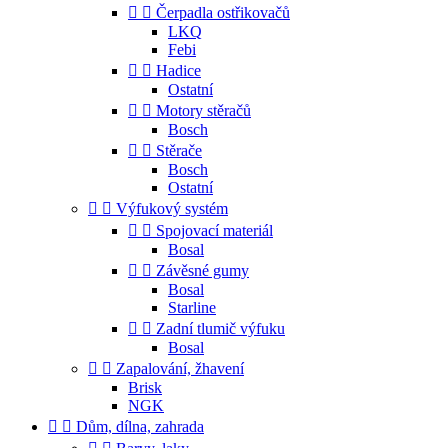


Čerpadla ostřikovačů
LKQ
Febi


Hadice
Ostatní


Motory stěračů
Bosch


Stěrače
Bosch
Ostatní


Výfukový systém


Spojovací materiál
Bosal


Závěsné gumy
Bosal
Starline


Zadní tlumič výfuku
Bosal


Zapalování, žhavení
Brisk
NGK


Dům, dílna, zahrada