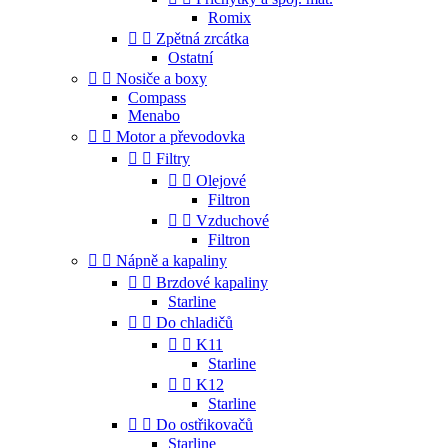
Romix


Zpětná zrcátka
Ostatní


Nosiče a boxy
Compass
Menabo


Motor a převodovka


Filtry


Olejové
Filtron


Vzduchové
Filtron


Nápně a kapaliny


Brzdové kapaliny
Starline


Do chladičů


K11
Starline


K12
Starline


Do ostřikovačů
Starline