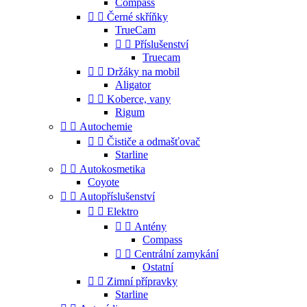
Compass


Černé skříňky
TrueCam


Příslušenství
Truecam


Držáky na mobil
Aligator


Koberce, vany
Rigum


Autochemie


Čističe a odmašťovač
Starline


Autokosmetika
Coyote


Autopříslušenství


Elektro


Antény
Compass


Centrální zamykání
Ostatní


Zimní přípravky
Starline