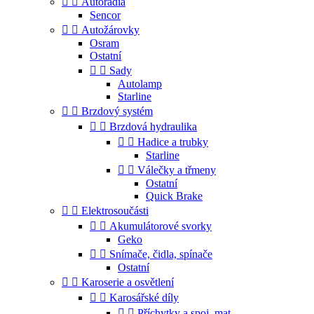


Autorádia
Sencor


Autožárovky
Osram
Ostatní


Sady
Autolamp
Starline


Brzdový systém


Brzdová hydraulika


Hadice a trubky
Starline


Válečky a třmeny
Ostatní
Quick Brake


Elektrosoučásti


Akumulátorové svorky
Geko


Snímače, čidla, spínače
Ostatní


Karoserie a osvětlení


Karosářské díly


Příchytky a spoj. mat.