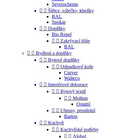
Severochema


Štětce, válečky, kbelíky
BAL
Spokar


Doplňky
Bio Repel


Zakrývací fólie
BAL


Bydlení a doplňky


Bytové doplňky


Odpadkové koše
Curver
Walteco


Interiérové dekorace


Bytový textil


Molitan
Ostatní


Ubrusy, prostírání
Barton


Kuchyň


Kuchyňské potřeby


Alobal