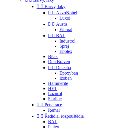


Barvy, laky


Barvy, laky


AkzoNobel
Luxol


Austis
Eternal


BAL
Industrol
Sprej
Epolex
Bilak
Den Braven


Detecha
Epoxyban
Izoban
Hammerite
HET
Lazurol
Starline


Penetrace
Remal


Ředidla, rozpouštědla
BAL
Pattex