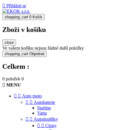

Přihlásit se
shopping_cart
0
Košík
Zboží v košíku
close
Ve vašem košíku nejsou žádné další položky
shopping_cart
Objednat
Celkem :
0 položek
0

MENU


Auto moto


Autobaterie
Starline
Varta


Autodoplňky


Clony