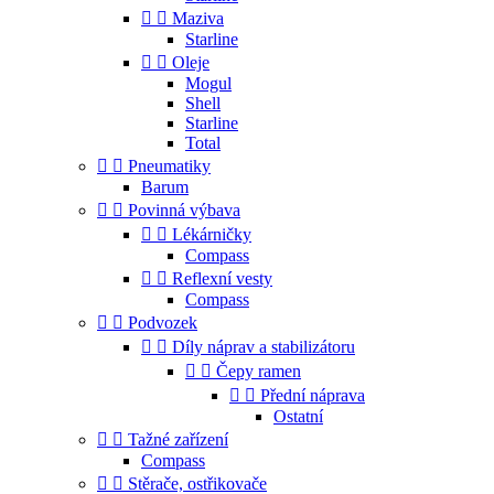


Maziva
Starline


Oleje
Mogul
Shell
Starline
Total


Pneumatiky
Barum


Povinná výbava


Lékárničky
Compass


Reflexní vesty
Compass


Podvozek


Díly náprav a stabilizátoru


Čepy ramen


Přední náprava
Ostatní


Tažné zařízení
Compass


Stěrače, ostřikovače