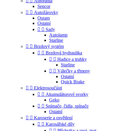


Autorádia
Sencor


Autožárovky
Osram
Ostatní


Sady
Autolamp
Starline


Brzdový systém


Brzdová hydraulika


Hadice a trubky
Starline


Válečky a třmeny
Ostatní
Quick Brake


Elektrosoučásti


Akumulátorové svorky
Geko


Snímače, čidla, spínače
Ostatní


Karoserie a osvětlení


Karosářské díly


Příchytky a spoj. mat.