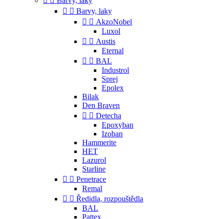


Barvy, laky


Barvy, laky


AkzoNobel
Luxol


Austis
Eternal


BAL
Industrol
Sprej
Epolex
Bilak
Den Braven


Detecha
Epoxyban
Izoban
Hammerite
HET
Lazurol
Starline


Penetrace
Remal


Ředidla, rozpouštědla
BAL
Pattex