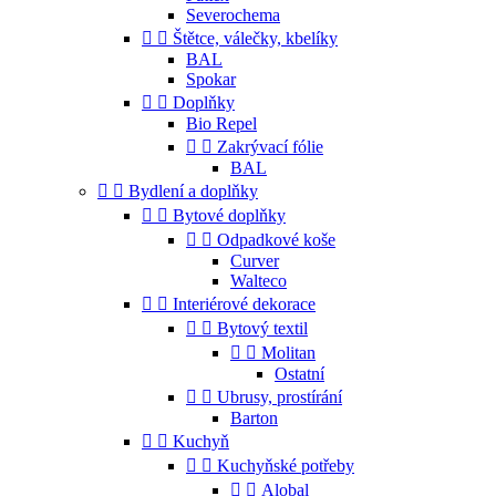
Severochema


Štětce, válečky, kbelíky
BAL
Spokar


Doplňky
Bio Repel


Zakrývací fólie
BAL


Bydlení a doplňky


Bytové doplňky


Odpadkové koše
Curver
Walteco


Interiérové dekorace


Bytový textil


Molitan
Ostatní


Ubrusy, prostírání
Barton


Kuchyň


Kuchyňské potřeby


Alobal