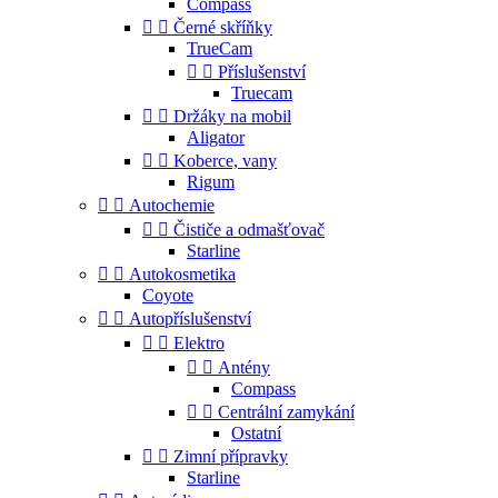
Compass


Černé skříňky
TrueCam


Příslušenství
Truecam


Držáky na mobil
Aligator


Koberce, vany
Rigum


Autochemie


Čističe a odmašťovač
Starline


Autokosmetika
Coyote


Autopříslušenství


Elektro


Antény
Compass


Centrální zamykání
Ostatní


Zimní přípravky
Starline