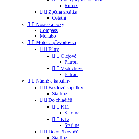
Romix


Zpětná zrcátka
Ostatní


Nosiče a boxy
Compass
Menabo


Motor a převodovka


Filtry


Olejové
Filtron


Vzduchové
Filtron


Nápně a kapaliny


Brzdové kapaliny
Starline


Do chladičů


K11
Starline


K12
Starline


Do ostřikovačů
Starline