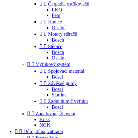


Čerpadla ostřikovačů
LKQ
Febi


Hadice
Ostatní


Motory stěračů
Bosch


Stěrače
Bosch
Ostatní


Výfukový systém


Spojovací materiál
Bosal


Závěsné gumy
Bosal
Starline


Zadní tlumič výfuku
Bosal


Zapalování, žhavení
Brisk
NGK


Dům, dílna, zahrada