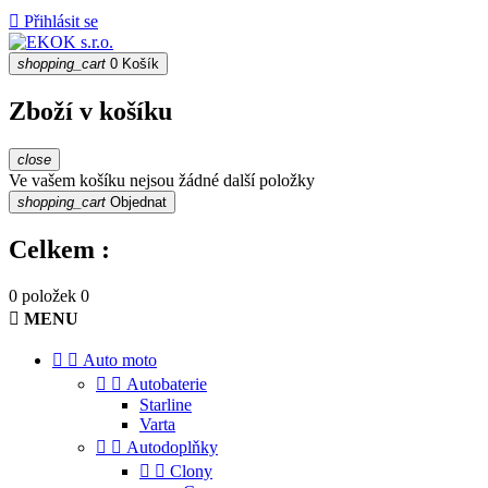

Přihlásit se
shopping_cart
0
Košík
Zboží v košíku
close
Ve vašem košíku nejsou žádné další položky
shopping_cart
Objednat
Celkem :
0 položek
0

MENU


Auto moto


Autobaterie
Starline
Varta


Autodoplňky


Clony