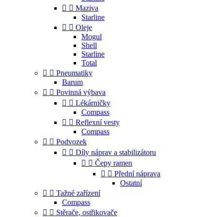


Maziva
Starline


Oleje
Mogul
Shell
Starline
Total


Pneumatiky
Barum


Povinná výbava


Lékárničky
Compass


Reflexní vesty
Compass


Podvozek


Díly náprav a stabilizátoru


Čepy ramen


Přední náprava
Ostatní


Tažné zařízení
Compass


Stěrače, ostřikovače