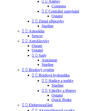


Antény
Compass


Centrální zamykání
Ostatní


Zimní přípravky
Starline


Autorádia
Sencor


Autožárovky
Osram
Ostatní


Sady
Autolamp
Starline


Brzdový systém


Brzdová hydraulika


Hadice a trubky
Starline


Válečky a třmeny
Ostatní
Quick Brake


Elektrosoučásti


Akumulátorové svorky