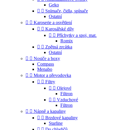
Geko


Snímače, čidla, spínače
Ostatní


Karoserie a osvětlení


Karosářské díly


Příchytky a spoj. mat.
Romix


Zpětná zrcátka
Ostatní


Nosiče a boxy
Compass
Menabo


Motor a převodovka


Filtry


Olejové
Filtron


Vzduchové
Filtron


Nápně a kapaliny


Brzdové kapaliny
Starline


Do chladičů