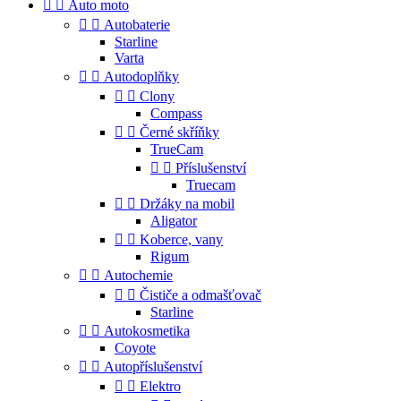


Auto moto


Autobaterie
Starline
Varta


Autodoplňky


Clony
Compass


Černé skříňky
TrueCam


Příslušenství
Truecam


Držáky na mobil
Aligator


Koberce, vany
Rigum


Autochemie


Čističe a odmašťovač
Starline


Autokosmetika
Coyote


Autopříslušenství


Elektro