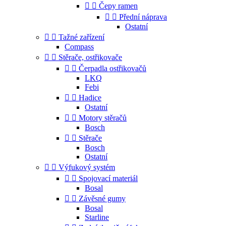


Čepy ramen


Přední náprava
Ostatní


Tažné zařízení
Compass


Stěrače, ostřikovače


Čerpadla ostřikovačů
LKQ
Febi


Hadice
Ostatní


Motory stěračů
Bosch


Stěrače
Bosch
Ostatní


Výfukový systém


Spojovací materiál
Bosal


Závěsné gumy
Bosal
Starline