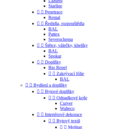
Lazurol
Starline


Penetrace
Remal


Ředidla, rozpouštědla
BAL
Pattex
Severochema


Štětce, válečky, kbelíky
BAL
Spokar


Doplňky
Bio Repel


Zakrývací fólie
BAL


Bydlení a doplňky


Bytové doplňky


Odpadkové koše
Curver
Walteco


Interiérové dekorace


Bytový textil


Molitan