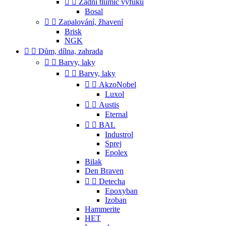


Zadní tlumič výfuku
Bosal


Zapalování, žhavení
Brisk
NGK


Dům, dílna, zahrada


Barvy, laky


Barvy, laky


AkzoNobel
Luxol


Austis
Eternal


BAL
Industrol
Sprej
Epolex
Bilak
Den Braven


Detecha
Epoxyban
Izoban
Hammerite
HET