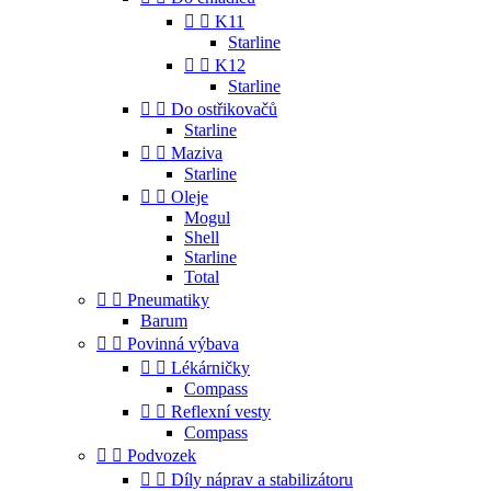


K11
Starline


K12
Starline


Do ostřikovačů
Starline


Maziva
Starline


Oleje
Mogul
Shell
Starline
Total


Pneumatiky
Barum


Povinná výbava


Lékárničky
Compass


Reflexní vesty
Compass


Podvozek


Díly náprav a stabilizátoru