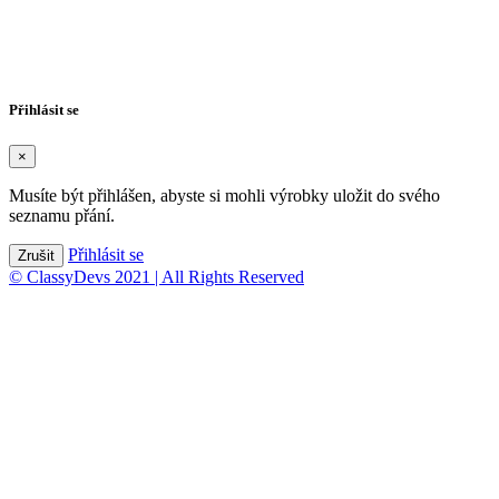
×
Název seznamu přání
Zrušit
Vytvořit seznam přání
Přihlásit se
×
Musíte být přihlášen, abyste si mohli výrobky uložit do svého
seznamu přání.
Přihlásit se
Zrušit
© ClassyDevs 2021 | All Rights Reserved