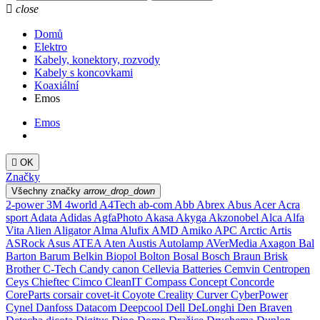

close
Domů
Elektro
Kabely, konektory, rozvody
Kabely s koncovkami
Koaxiální
Emos
Emos

OK
Značky
Všechny značky
arrow_drop_down
2-power
3M
4world
A4Tech
ab-com
Abb
Abrex
Abus
Acer
Acra
sport
Adata
Adidas
AgfaPhoto
Akasa
Akyga
Akzonobel
Alca
Alfa
Vita
Alien
Aligator
Alma
Alufix
AMD
Amiko
APC
Arctic
Artis
ASRock
Asus
ATEA
Aten
Austis
Autolamp
AVerMedia
Axagon
Bal
Barton
Barum
Belkin
Biopol
Bolton
Bosal
Bosch
Braun
Brisk
Brother
C-Tech
Candy
canon
Cellevia Batteries
Cemvin
Centropen
Ceys
Chieftec
Cimco
CleanIT
Compass
Concept
Concorde
CoreParts
corsair
covet-it
Coyote
Creality
Curver
CyberPower
Cynel
Danfoss
Datacom
Deepcool
Dell
DeLonghi
Den Braven