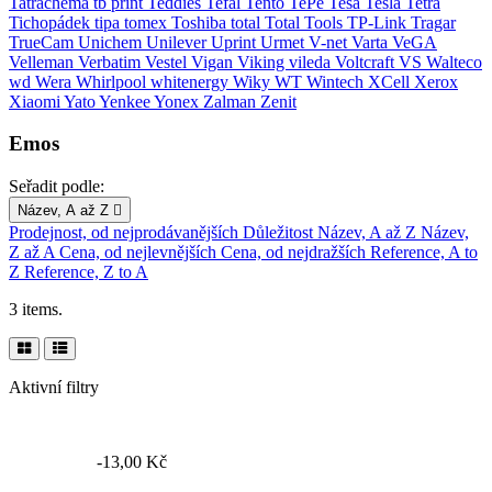
Tatrachema
tb print
Teddies
Tefal
Tento
TePe
Tesa
Tesla
Tetra
Tichopádek
tipa
tomex
Toshiba
total
Total Tools
TP-Link
Tragar
TrueCam
Unichem
Unilever
Uprint
Urmet
V-net
Varta
VeGA
Velleman
Verbatim
Vestel
Vigan
Viking
vileda
Voltcraft
VS
Walteco
wd
Wera
Whirlpool
whitenergy
Wiky
WT Wintech
XCell
Xerox
Xiaomi
Yato
Yenkee
Yonex
Zalman
Zenit
Emos
Seřadit podle:
Název, A až Z

Prodejnost, od nejprodávanějších
Důležitost
Název, A až Z
Název,
Z až A
Cena, od nejlevnějších
Cena, od nejdražších
Reference, A to
Z
Reference, Z to A
3 items.
Aktivní filtry
-13,00 Kč