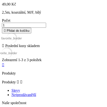
49,00 Kč
2,5m, koaxiální, M/F, bílý
Počet

Přidat do košíku
favorite_border

Poslední kusy skladem
vorite_border
Zobrazení 1-3 z 3 položek

Produkty
Produkty


Slevy
Nejprodávanější
Naše společnost