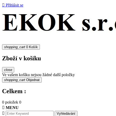

Přihlásit se
shopping_cart
0
Košík
Zboží v košíku
close
Ve vašem košíku nejsou žádné další položky
shopping_cart
Objednat
Celkem :
0 položek
0

MENU

Vyhledávání