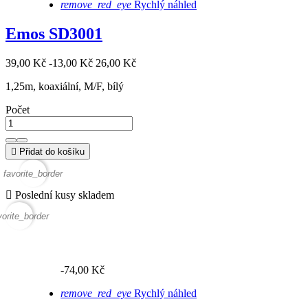
remove_red_eye
Rychlý náhled
Emos SD3001
39,00 Kč
-13,00 Kč
26,00 Kč
1,25m, koaxiální, M/F, bílý
Počet

Přidat do košíku
favorite_border

Poslední kusy skladem
vorite_border
-74,00 Kč
remove_red_eye
Rychlý náhled