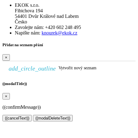
EKOK s.r.o.
Fibichova 194
54401 Dvůr Králové nad Labem
Česko
Zavolejte nám:
+420 602 248 495
Napište nám:
knourek@ekok.cz
Přidat na seznam přání
×
add_circle_outline
Vytvořit nový seznam
((modalTitle))
×
((confirmMessage))
((cancelText))
((modalDeleteText))
Vytvořit seznam přání