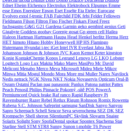
Detecha
dicota
Digitus
Dino
Domo
Dražice
Druchema
Dunlop
Ednet
Eheim
Elchemco
Electrolux
Elektrobock
Elpumps
Emme
esse
Emos
Energizer
Epson
Eset
Esselte
Eta
Etelec
Eurocase
Evolveo
extol
f-tronic
FAB
Fairchild
FDK
febi
Felder
Fellowes
Fieldmann
Filson
Filtron
Fino
Fischer
Fiskars
Fixed
Freez
fuchsgastro
G&G
G21
Gardena
Garmin
geko
gembird
genius
Geti
Gigabyte
Goddess
goobay
Gorenje
gosat
Gp
green cell
Hailea
Haleon
Hartman
Hartmann
Haupa
Head
Henkel
herlitz
Herma
Herz
HET
himoto
Hitano
Hobby
Honeywell
HP
HS Flamingo
Hutermann
Hyundai
i-tec
iGet
Intel
IVR Everlast
Jabra
Jika
Johansson
Johnson & Johnson
JVC
Kaon
Kemot
Keter
kingston
Konig
KontaktChemie
Kopos
Legrand
Lenovo
LG
LKQ
Lobster
Logitech
Logo
Lux
Makita
Mako
Mares
MasiPro
Mc David
Meliconi
Menabo
Merco
Meva
Microsoft
Midea
Miele
Mikov
Minwa
Mitia
Mogul
Mondo
Mora
More
msi
Muller
Narex
Navilock
Nedis
netrack
NGK
Nivea
NKT
Nokia
Novaservis
Opticum
Oral-B
Osram
Ostatní
Paclan
pag
panasonic
Panlux
Patona
patriot
Pattex
Peach
Penosil
Philips
Pinnacle
Pokorný -sítě
POS
PowerA
Premiumcord
Quick brake
Raf
ranco
Rapid
Raspberry Pi
Ravensburger
Razer
Rebel
Retlux
Rigum
Rohnson
Romix
Rowenta
Rubena
S.C. Johnson
Safeprint
samsung
SanDisk
Sanyo
Sanyou
Sapro
Scheepach
Schell
Sencor
Seva
severochema
SEZ DK
SEZ
Krompachy
Shell
sheron
SilentiumPC
Skylink
Slovarm
Snaige
Solarix
Solight
Sony
SpofaDental
spokar
Spontex
Stachema
Star
Starline
Stell
STM
STR8
Sunny
Sunon
t-mobile
T6 Power