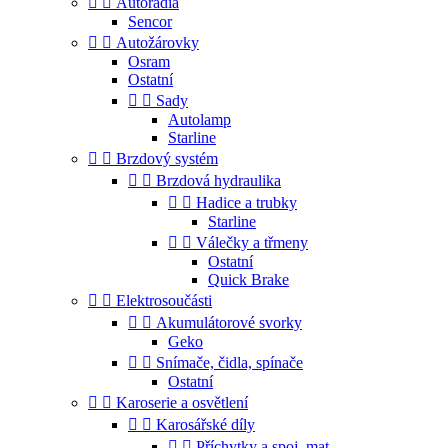


Autorádia
Sencor


Autožárovky
Osram
Ostatní


Sady
Autolamp
Starline


Brzdový systém


Brzdová hydraulika


Hadice a trubky
Starline


Válečky a třmeny
Ostatní
Quick Brake


Elektrosoučásti


Akumulátorové svorky
Geko


Snímače, čidla, spínače
Ostatní


Karoserie a osvětlení


Karosářské díly


Příchytky a spoj. mat.