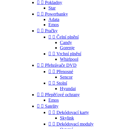


Pokladny
Star


Powerbanky
Adata
Emos


Pračky


Čelní plnění
Candy
Gorenje


Vrchní plnění
Whirlpool


Přehrávače DVD


Přenosné
Sencor


Stolní
Hyundai


Přepěťové ochrany
Emos


Satelity


Dekódovací karty
Skylink


Dekódovací moduly