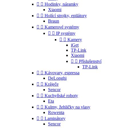


Hodinky, náramky
Xiaomi


Holící strojky, epilátory
Braun


Kamerové systémy


IP systémy


Kamery
iGet
TP-Link
Xiaomi


Příslušenství
TP-Link


Kávovary, espressa
DeLonghi


Kráječe
Sencor


Kuchyňské roboty
Eta


Kulmy, žehličky na vlasy
Rowenta


Laminátory
Sencor