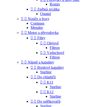
Romix


Zpětná zrcátka
Ostatní


Nosiče a boxy
Compass
Menabo


Motor a převodovka


Filtry


Olejové
Filtron


Vzduchové
Filtron


Nápně a kapaliny


Brzdové kapaliny
Starline


Do chladičů


K11
Starline


K12
Starline


Do ostřikovačů
Starline