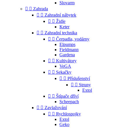
Slovarm


Zahrada


Zahradní nábytek


Židle
Keter


Zahradní technika


Čerpadla, vodárny
Elpumps
Fieldmann
Gardena


Kultivátory
VeGA


Sekačky


Příslušenství


Struny
Extol


Štípače dříví
Scheepach


Zavlažování


Rychlospojky
Extol
Geko