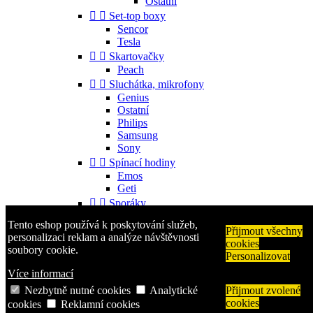
Ostatní


Set-top boxy
Sencor
Tesla


Skartovačky
Peach


Sluchátka, mikrofony
Genius
Ostatní
Philips
Samsung
Sony


Spínací hodiny
Emos
Geti


Sporáky
Mora
Tento eshop používá k poskytování služeb,


Příslušenství
Přijmout všechny
personalizaci reklam a analýze návštěvnosti
cookies
Gorenje
soubory cookie.
Personalizovat
Ostatní


Telefony
Více informací
Aligator
Nezbytně nutné cookies
Analytické
Přijmout zvolené
Nokia
cookies
cookies
Reklamní cookies
Samsung