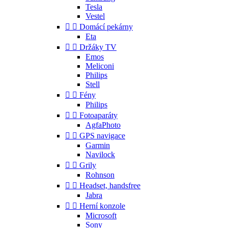
Tesla
Vestel


Domácí pekárny
Eta


Držáky TV
Emos
Meliconi
Philips
Stell


Fény
Philips


Fotoaparáty
AgfaPhoto


GPS navigace
Garmin
Navilock


Grily
Rohnson


Headset, handsfree
Jabra


Herní konzole
Microsoft
Sony