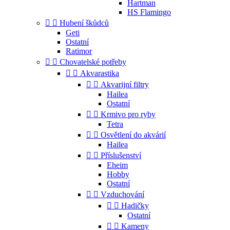
Hartman
HS Flamingo


Hubení škůdců
Geti
Ostatní
Ratimor


Chovatelské potřeby


Akvarastika


Akvarijní filtry
Hailea
Ostatní


Krmivo pro ryby
Tetra


Osvětlení do akvárií
Hailea


Příslušenství
Eheim
Hobby
Ostatní


Vzduchování


Hadičky
Ostatní


Kameny