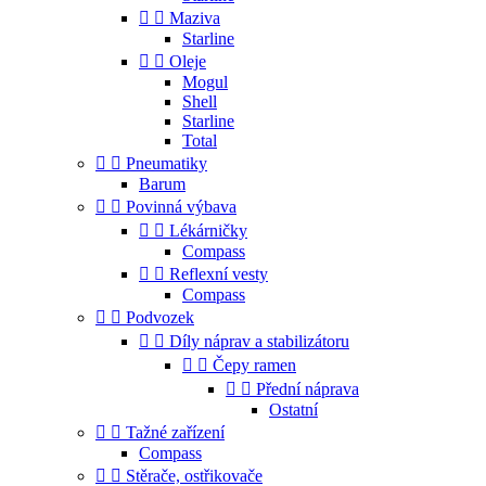


Maziva
Starline


Oleje
Mogul
Shell
Starline
Total


Pneumatiky
Barum


Povinná výbava


Lékárničky
Compass


Reflexní vesty
Compass


Podvozek


Díly náprav a stabilizátoru


Čepy ramen


Přední náprava
Ostatní


Tažné zařízení
Compass


Stěrače, ostřikovače