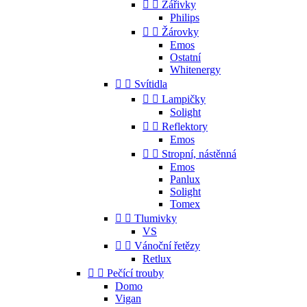


Zářivky
Philips


Žárovky
Emos
Ostatní
Whitenergy


Svítidla


Lampičky
Solight


Reflektory
Emos


Stropní, nástěnná
Emos
Panlux
Solight
Tomex


Tlumivky
VS


Vánoční řetězy
Retlux


Pečící trouby
Domo
Vigan