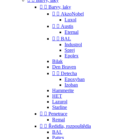


Barvy, laky


Barvy, laky


AkzoNobel
Luxol


Austis
Eternal


BAL
Industrol
Sprej
Epolex
Bilak
Den Braven


Detecha
Epoxyban
Izoban
Hammerite
HET
Lazurol
Starline


Penetrace
Remal


Ředidla, rozpouštědla
BAL
Pattex