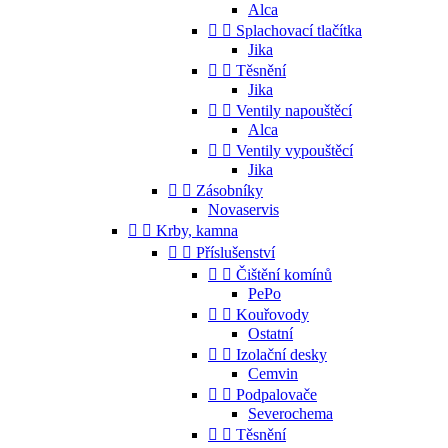
Alca


Splachovací tlačítka
Jika


Těsnění
Jika


Ventily napouštěcí
Alca


Ventily vypouštěcí
Jika


Zásobníky
Novaservis


Krby, kamna


Příslušenství


Čištění komínů
PePo


Kouřovody
Ostatní


Izolační desky
Cemvin


Podpalovače
Severochema


Těsnění