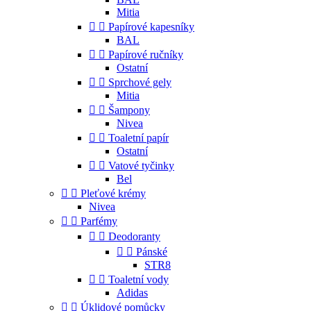
Mitia


Papírové kapesníky
BAL


Papírové ručníky
Ostatní


Sprchové gely
Mitia


Šampony
Nivea


Toaletní papír
Ostatní


Vatové tyčinky
Bel


Pleťové krémy
Nivea


Parfémy


Deodoranty


Pánské
STR8


Toaletní vody
Adidas


Úklidové pomůcky