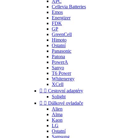
APC
Cellevia Batteries
Emos
Energizer
FDK
GP
GreenCell
Himoto
Ostatní
Panasonic
Patona
PowerA
Sanyo
T6 Power
Whitenergy
XCell


Cestovní adaptéry
Solight


Dálkové ovladače
Alien
Alma
Kaon
LG
Ostatní
Samsung