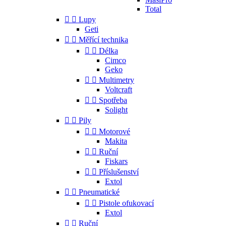
Total


Lupy
Geti


Měřící technika


Délka
Cimco
Geko


Multimetry
Voltcraft


Spotřeba
Solight


Pily


Motorové
Makita


Ruční
Fiskars


Příslušenství
Extol


Pneumatické


Pistole ofukovací
Extol


Ruční