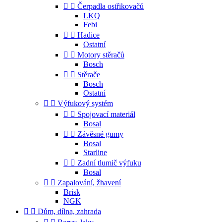


Čerpadla ostřikovačů
LKQ
Febi


Hadice
Ostatní


Motory stěračů
Bosch


Stěrače
Bosch
Ostatní


Výfukový systém


Spojovací materiál
Bosal


Závěsné gumy
Bosal
Starline


Zadní tlumič výfuku
Bosal


Zapalování, žhavení
Brisk
NGK


Dům, dílna, zahrada