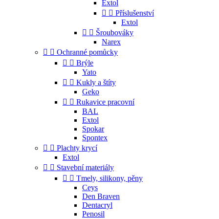
Extol


Příslušenství
Extol


Šroubováky
Narex


Ochranné pomůcky


Brýle
Yato


Kukly a štíty
Geko


Rukavice pracovní
BAL
Extol
Spokar
Spontex


Plachty krycí
Extol


Stavební materiály


Tmely, silikony, pěny
Ceys
Den Braven
Dentacryl
Penosil