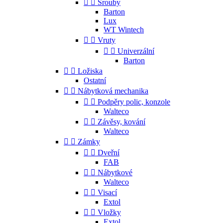


Šrouby
Barton
Lux
WT Wintech


Vruty


Univerzální
Barton


Ložiska
Ostatní


Nábytková mechanika


Podpěry polic, konzole
Walteco


Závěsy, kování
Walteco


Zámky


Dveřní
FAB


Nábytkové
Walteco


Visací
Extol


Vložky
Extol