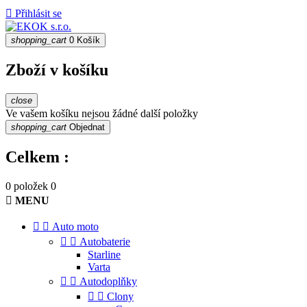

Přihlásit se
shopping_cart
0
Košík
Zboží v košíku
close
Ve vašem košíku nejsou žádné další položky
shopping_cart
Objednat
Celkem :
0 položek
0

MENU


Auto moto


Autobaterie
Starline
Varta


Autodoplňky


Clony