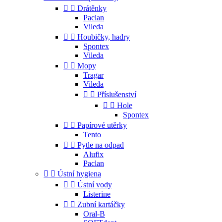


Drátěnky
Paclan
Vileda


Houbičky, hadry
Spontex
Vileda


Mopy
Tragar
Vileda


Příslušenství


Hole
Spontex


Papírové utěrky
Tento


Pytle na odpad
Alufix
Paclan


Ústní hygiena


Ústní vody
Listerine


Zubní kartáčky
Oral-B