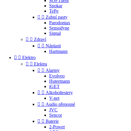
SOFTdent
Spokar
TePe


Zubní pasty
Parodontax
Sensodyne
Signal


Zdraví


Náplasti
Hartmann


Elektro


Elektra


Alarmy
Evolveo
Hutermann
iGET


Alkoholtestery
V-net


Audio přenosné
JVC
Sencor


Baterie
2-Power