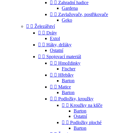


Zahradní hadice
Gardena


Zavlažovače, postřikovače
Geko


Železářství


Dráty
Extol


Háky, držáky
Ostatní


Spojovací materiál


Hmoždinky
Fischer


Hřebíky
Barton


Matice
Barton


Podložky, kroužky


Kroužky na klíče
Barton
Ostatní


Podložky ploché
Barton