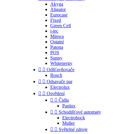
Akyga
Aligator
Eurocase
Fixed
Green Cell
i-tec
Minwa
Ostatní
Patona
POS
Sunny
Whitenergy


Odšťavňovače
Bosch


Odsavače par
Electrolux


Osvětlení


Čidla
Panlux


Schodišťové automaty
Electrobock
Muller


Světelné zdroje