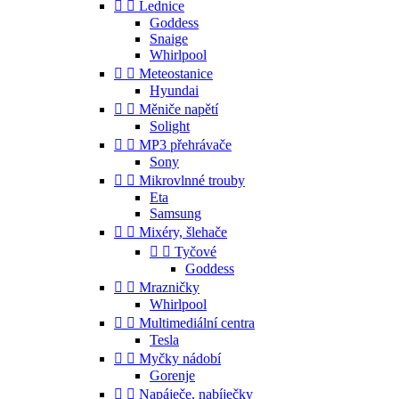


Lednice
Goddess
Snaige
Whirlpool


Meteostanice
Hyundai


Měniče napětí
Solight


MP3 přehrávače
Sony


Mikrovlnné trouby
Eta
Samsung


Mixéry, šlehače


Tyčové
Goddess


Mrazničky
Whirlpool


Multimediální centra
Tesla


Myčky nádobí
Gorenje


Napáječe, nabíječky