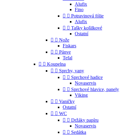
Alufix
Fino


Potravinová fólie
Alufix


Tašky košilkové
Ostatní


Nože
Fiskars


Pánve
Tefal


Koupelna


Sprchy, vany


Sprchové hadice
Novaservis


Sprchové hlavice, panely
Viking


Vaničky
Ostatní


WC


Držáky papíru
Novaservis


Sedátka