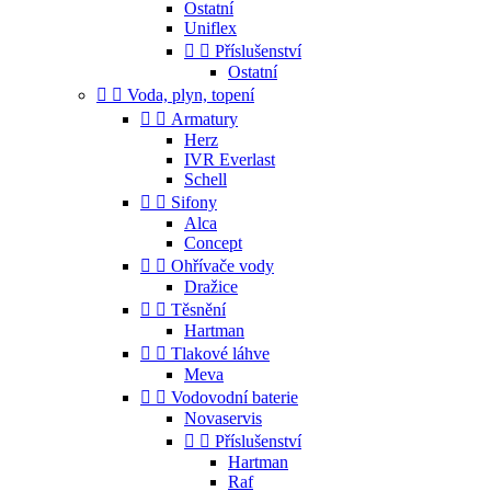
Ostatní
Uniflex


Příslušenství
Ostatní


Voda, plyn, topení


Armatury
Herz
IVR Everlast
Schell


Sifony
Alca
Concept


Ohřívače vody
Dražice


Těsnění
Hartman


Tlakové láhve
Meva


Vodovodní baterie
Novaservis


Příslušenství
Hartman
Raf