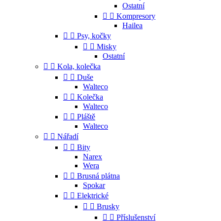
Ostatní


Kompresory
Hailea


Psy, kočky


Misky
Ostatní


Kola, kolečka


Duše
Walteco


Kolečka
Walteco


Pláště
Walteco


Nářadí


Bity
Narex
Wera


Brusná plátna
Spokar


Elektrické


Brusky


Příslušenství