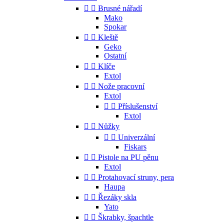


Brusné nářadí
Mako
Spokar


Kleště
Geko
Ostatní


Klíče
Extol


Nože pracovní
Extol


Příslušenství
Extol


Nůžky


Univerzální
Fiskars


Pistole na PU pěnu
Extol


Protahovací struny, pera
Haupa


Řezáky skla
Yato


Škrabky, špachtle