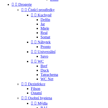


Drogerie


Čistící prostředky


Kuchyně
Delfin
Jar
Miele
Real
Somat


Nábytek
Pronto


Univerzální
Savo


WC
Bref
Duck
Tatrachema
WC Net


Dezinfekce
Filson
Ostatní


Osobní hygiena


Mýdla
BAL