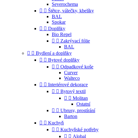
Severochema


Štětce, válečky, kbelíky
BAL
Spokar


Doplňky
Bio Repel


Zakrývací fólie
BAL


Bydlení a doplňky


Bytové doplňky


Odpadkové koše
Curver
Walteco


Interiérové dekorace


Bytový textil


Molitan
Ostatní


Ubrusy, prostírání
Barton


Kuchyň


Kuchyňské potřeby


Alobal