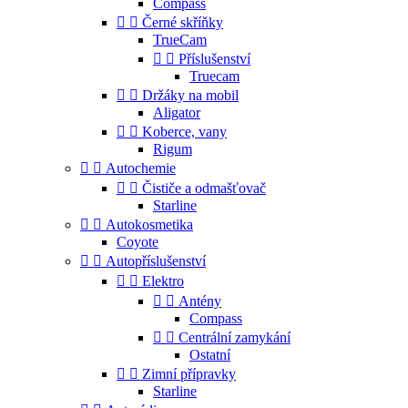
Compass


Černé skříňky
TrueCam


Příslušenství
Truecam


Držáky na mobil
Aligator


Koberce, vany
Rigum


Autochemie


Čističe a odmašťovač
Starline


Autokosmetika
Coyote


Autopříslušenství


Elektro


Antény
Compass


Centrální zamykání
Ostatní


Zimní přípravky
Starline