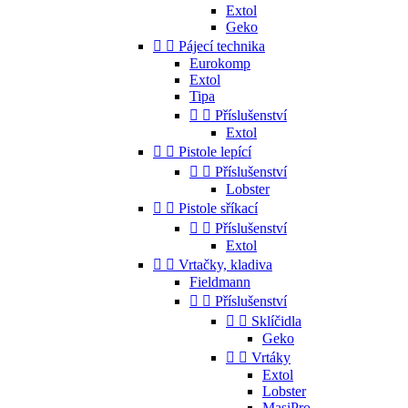
Extol
Geko


Pájecí technika
Eurokomp
Extol
Tipa


Příslušenství
Extol


Pistole lepící


Příslušenství
Lobster


Pistole sříkací


Příslušenství
Extol


Vrtačky, kladiva
Fieldmann


Příslušenství


Sklíčidla
Geko


Vrtáky
Extol
Lobster
MasiPro