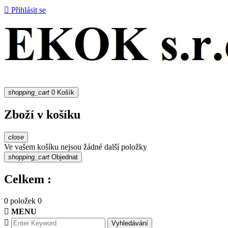

Přihlásit se
shopping_cart
0
Košík
Zboží v košíku
close
Ve vašem košíku nejsou žádné další položky
shopping_cart
Objednat
Celkem :
0 položek
0

MENU

Vyhledávání