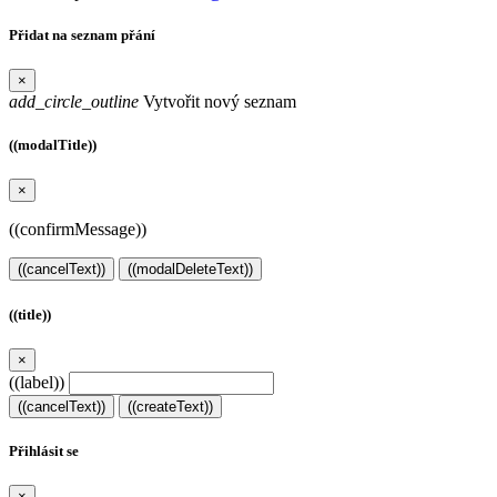
Přidat na seznam přání
×
add_circle_outline
Vytvořit nový seznam
((modalTitle))
×
((confirmMessage))
((cancelText))
((modalDeleteText))
((title))
×
((label))
((cancelText))
((createText))
Přihlásit se
×