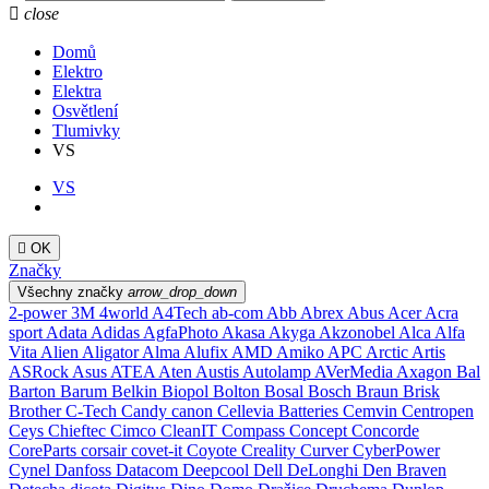

close
Domů
Elektro
Elektra
Osvětlení
Tlumivky
VS
VS

OK
Značky
Všechny značky
arrow_drop_down
2-power
3M
4world
A4Tech
ab-com
Abb
Abrex
Abus
Acer
Acra
sport
Adata
Adidas
AgfaPhoto
Akasa
Akyga
Akzonobel
Alca
Alfa
Vita
Alien
Aligator
Alma
Alufix
AMD
Amiko
APC
Arctic
Artis
ASRock
Asus
ATEA
Aten
Austis
Autolamp
AVerMedia
Axagon
Bal
Barton
Barum
Belkin
Biopol
Bolton
Bosal
Bosch
Braun
Brisk
Brother
C-Tech
Candy
canon
Cellevia Batteries
Cemvin
Centropen
Ceys
Chieftec
Cimco
CleanIT
Compass
Concept
Concorde
CoreParts
corsair
covet-it
Coyote
Creality
Curver
CyberPower
Cynel
Danfoss
Datacom
Deepcool
Dell
DeLonghi
Den Braven