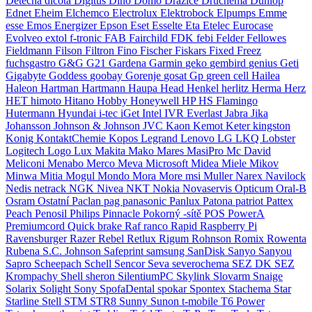
Detecha
dicota
Digitus
Dino
Domo
Dražice
Druchema
Dunlop
Ednet
Eheim
Elchemco
Electrolux
Elektrobock
Elpumps
Emme
esse
Emos
Energizer
Epson
Eset
Esselte
Eta
Etelec
Eurocase
Evolveo
extol
f-tronic
FAB
Fairchild
FDK
febi
Felder
Fellowes
Fieldmann
Filson
Filtron
Fino
Fischer
Fiskars
Fixed
Freez
fuchsgastro
G&G
G21
Gardena
Garmin
geko
gembird
genius
Geti
Gigabyte
Goddess
goobay
Gorenje
gosat
Gp
green cell
Hailea
Haleon
Hartman
Hartmann
Haupa
Head
Henkel
herlitz
Herma
Herz
HET
himoto
Hitano
Hobby
Honeywell
HP
HS Flamingo
Hutermann
Hyundai
i-tec
iGet
Intel
IVR Everlast
Jabra
Jika
Johansson
Johnson & Johnson
JVC
Kaon
Kemot
Keter
kingston
Konig
KontaktChemie
Kopos
Legrand
Lenovo
LG
LKQ
Lobster
Logitech
Logo
Lux
Makita
Mako
Mares
MasiPro
Mc David
Meliconi
Menabo
Merco
Meva
Microsoft
Midea
Miele
Mikov
Minwa
Mitia
Mogul
Mondo
Mora
More
msi
Muller
Narex
Navilock
Nedis
netrack
NGK
Nivea
NKT
Nokia
Novaservis
Opticum
Oral-B
Osram
Ostatní
Paclan
pag
panasonic
Panlux
Patona
patriot
Pattex
Peach
Penosil
Philips
Pinnacle
Pokorný -sítě
POS
PowerA
Premiumcord
Quick brake
Raf
ranco
Rapid
Raspberry Pi
Ravensburger
Razer
Rebel
Retlux
Rigum
Rohnson
Romix
Rowenta
Rubena
S.C. Johnson
Safeprint
samsung
SanDisk
Sanyo
Sanyou
Sapro
Scheepach
Schell
Sencor
Seva
severochema
SEZ DK
SEZ
Krompachy
Shell
sheron
SilentiumPC
Skylink
Slovarm
Snaige
Solarix
Solight
Sony
SpofaDental
spokar
Spontex
Stachema
Star
Starline
Stell
STM
STR8
Sunny
Sunon
t-mobile
T6 Power