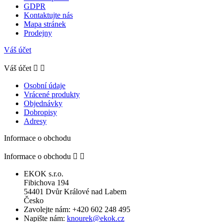
GDPR
Kontaktujte nás
Mapa stránek
Prodejny
Váš účet
Váš účet


Osobní údaje
Vrácené produkty
Objednávky
Dobropisy
Adresy
Informace o obchodu
Informace o obchodu


EKOK s.r.o.
Fibichova 194
54401 Dvůr Králové nad Labem
Česko
Zavolejte nám:
+420 602 248 495
Napište nám:
knourek@ekok.cz