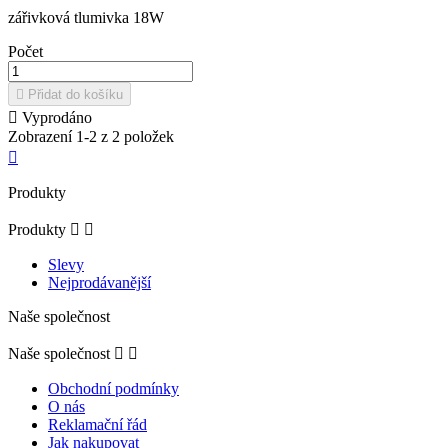
zářivková tlumivka 18W
Počet

Přidat do košíku

Vyprodáno
Zobrazení 1-2 z 2 položek

Produkty
Produkty


Slevy
Nejprodávanější
Naše společnost
Naše společnost


Obchodní podmínky
O nás
Reklamační řád
Jak nakupovat