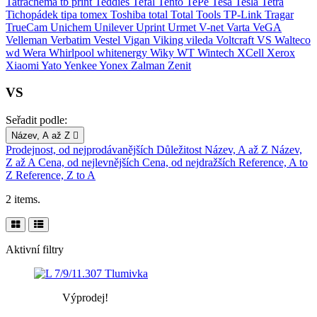
Tatrachema
tb print
Teddies
Tefal
Tento
TePe
Tesa
Tesla
Tetra
Tichopádek
tipa
tomex
Toshiba
total
Total Tools
TP-Link
Tragar
TrueCam
Unichem
Unilever
Uprint
Urmet
V-net
Varta
VeGA
Velleman
Verbatim
Vestel
Vigan
Viking
vileda
Voltcraft
VS
Walteco
wd
Wera
Whirlpool
whitenergy
Wiky
WT Wintech
XCell
Xerox
Xiaomi
Yato
Yenkee
Yonex
Zalman
Zenit
VS
Seřadit podle:
Název, A až Z

Prodejnost, od nejprodávanějších
Důležitost
Název, A až Z
Název,
Z až A
Cena, od nejlevnějších
Cena, od nejdražších
Reference, A to
Z
Reference, Z to A
2 items.
Aktivní filtry
Výprodej!