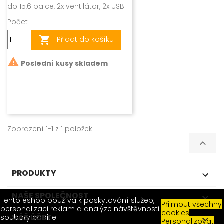
do 15,6 palce, 2x ventilátor, 2x USB
Počet

Přidat do košíku

Poslední kusy skladem
Zobrazení 1-1 z 1 položek

PRODUKTY

NAŠE SPOLEČNOST

Tento eshop používá k poskytování služeb,
Přijmout všechny
personalizaci reklam a analýze návštěvnosti
cookies
VÁŠ ÚČET
soubory cookie.

Personalizovat