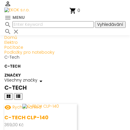

shopping_cart
0

MENU

Vyhledávání

close
Domů
Elektro
Počítače
Podložky pro notebooky
C-Tech
C-TECH
ZNAČKY
Všechny značky
arrow_drop_down
C-TECH
remove_red_eye
Rychlý náhled
C-TECH CLP-140
369,00 Kč