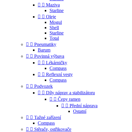


Maziva
Starline


Oleje
Mogul
Shell
Starline
Total


Pneumatiky
Barum


Povinná výbava


Lékárničky
Compass


Reflexní vesty
Compass


Podvozek


Díly náprav a stabilizátoru


Čepy ramen


Přední náprava
Ostatní


Tažné zařízení
Compass


Stěrače, ostřikovače