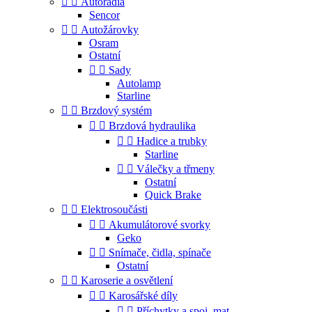


Autorádia
Sencor


Autožárovky
Osram
Ostatní


Sady
Autolamp
Starline


Brzdový systém


Brzdová hydraulika


Hadice a trubky
Starline


Válečky a třmeny
Ostatní
Quick Brake


Elektrosoučásti


Akumulátorové svorky
Geko


Snímače, čidla, spínače
Ostatní


Karoserie a osvětlení


Karosářské díly


Příchytky a spoj. mat.