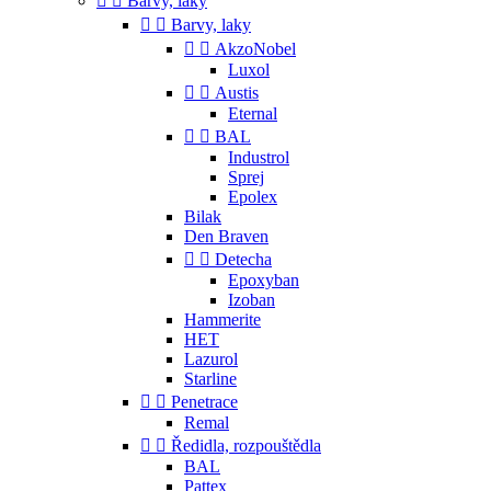


Barvy, laky


Barvy, laky


AkzoNobel
Luxol


Austis
Eternal


BAL
Industrol
Sprej
Epolex
Bilak
Den Braven


Detecha
Epoxyban
Izoban
Hammerite
HET
Lazurol
Starline


Penetrace
Remal


Ředidla, rozpouštědla
BAL
Pattex