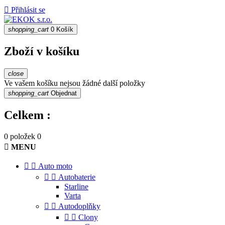

Přihlásit se
shopping_cart
0
Košík
Zboží v košíku
close
Ve vašem košíku nejsou žádné další položky
shopping_cart
Objednat
Celkem :
0 položek
0

MENU


Auto moto


Autobaterie
Starline
Varta


Autodoplňky


Clony