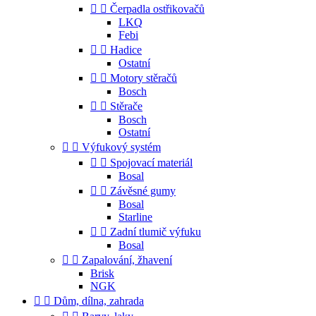


Čerpadla ostřikovačů
LKQ
Febi


Hadice
Ostatní


Motory stěračů
Bosch


Stěrače
Bosch
Ostatní


Výfukový systém


Spojovací materiál
Bosal


Závěsné gumy
Bosal
Starline


Zadní tlumič výfuku
Bosal


Zapalování, žhavení
Brisk
NGK


Dům, dílna, zahrada