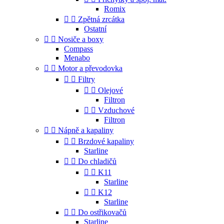
Romix


Zpětná zrcátka
Ostatní


Nosiče a boxy
Compass
Menabo


Motor a převodovka


Filtry


Olejové
Filtron


Vzduchové
Filtron


Nápně a kapaliny


Brzdové kapaliny
Starline


Do chladičů


K11
Starline


K12
Starline


Do ostřikovačů
Starline