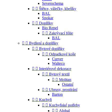
Severochema


Štětce, válečky, kbelíky
BAL
Spokar


Doplňky
Bio Repel


Zakrývací fólie
BAL


Bydlení a doplňky


Bytové doplňky


Odpadkové koše
Curver
Walteco


Interiérové dekorace


Bytový textil


Molitan
Ostatní


Ubrusy, prostírání
Barton


Kuchyň


Kuchyňské potřeby


Alobal