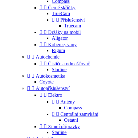
Compass


Černé skříňky
TrueCam


Příslušenství
Truecam


Držáky na mobil
Aligator


Koberce, vany
Rigum


Autochemie


Čističe a odmašťovač
Starline


Autokosmetika
Coyote


Autopříslušenství


Elektro


Antény
Compass


Centrální zamykání
Ostatní


Zimní přípravky
Starline