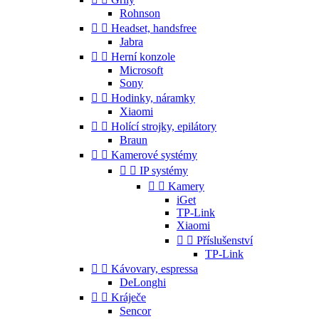
Rohnson


Headset, handsfree
Jabra


Herní konzole
Microsoft
Sony


Hodinky, náramky
Xiaomi


Holící strojky, epilátory
Braun


Kamerové systémy


IP systémy


Kamery
iGet
TP-Link
Xiaomi


Příslušenství
TP-Link


Kávovary, espressa
DeLonghi


Kráječe
Sencor