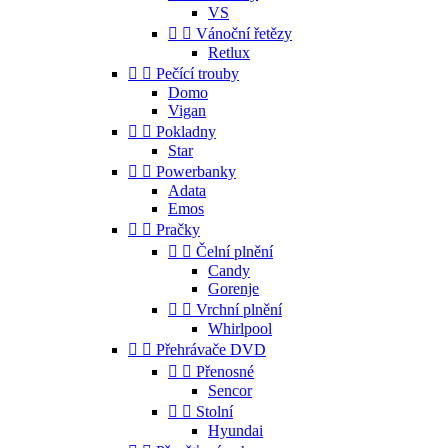
VS


Vánoční řetězy
Retlux


Pečící trouby
Domo
Vigan


Pokladny
Star


Powerbanky
Adata
Emos


Pračky


Čelní plnění
Candy
Gorenje


Vrchní plnění
Whirlpool


Přehrávače DVD


Přenosné
Sencor


Stolní
Hyundai