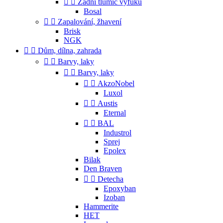


Zadní tlumič výfuku
Bosal


Zapalování, žhavení
Brisk
NGK


Dům, dílna, zahrada


Barvy, laky


Barvy, laky


AkzoNobel
Luxol


Austis
Eternal


BAL
Industrol
Sprej
Epolex
Bilak
Den Braven


Detecha
Epoxyban
Izoban
Hammerite
HET