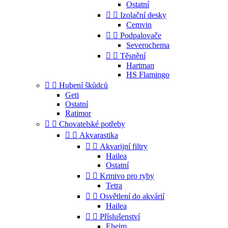
Ostatní


Izolační desky
Cemvin


Podpalovače
Severochema


Těsnění
Hartman
HS Flamingo


Hubení škůdců
Geti
Ostatní
Ratimor


Chovatelské potřeby


Akvarastika


Akvarijní filtry
Hailea
Ostatní


Krmivo pro ryby
Tetra


Osvětlení do akvárií
Hailea


Příslušenství
Eheim