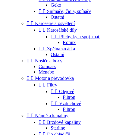
Geko


Snímače, čidla, spínače
Ostatní


Karoserie a osvětlení


Karosářské díly


Příchytky a spoj. mat.
Romix


Zpětná zrcátka
Ostatní


Nosiče a boxy
Compass
Menabo


Motor a převodovka


Filtry


Olejové
Filtron


Vzduchové
Filtron


Nápně a kapaliny


Brzdové kapaliny
Starline


Do chladičů