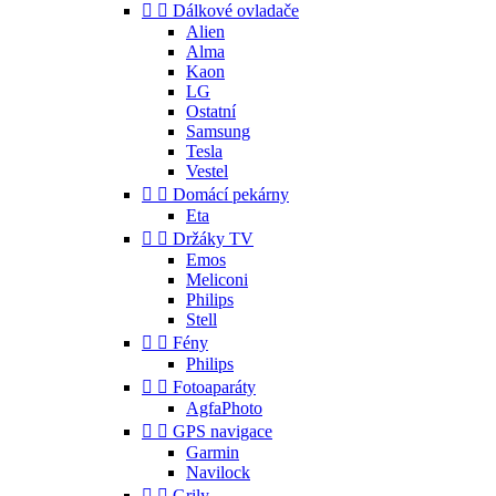


Dálkové ovladače
Alien
Alma
Kaon
LG
Ostatní
Samsung
Tesla
Vestel


Domácí pekárny
Eta


Držáky TV
Emos
Meliconi
Philips
Stell


Fény
Philips


Fotoaparáty
AgfaPhoto


GPS navigace
Garmin
Navilock


Grily