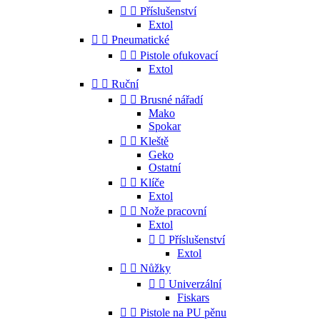


Příslušenství
Extol


Pneumatické


Pistole ofukovací
Extol


Ruční


Brusné nářadí
Mako
Spokar


Kleště
Geko
Ostatní


Klíče
Extol


Nože pracovní
Extol


Příslušenství
Extol


Nůžky


Univerzální
Fiskars


Pistole na PU pěnu