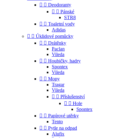


Deodoranty


Pánské
STR8


Toaletní vody
Adidas


Úklidové pomůcky


Drátěnky
Paclan
Vileda


Houbičky, hadry
Spontex
Vileda


Mopy
Tragar
Vileda


Příslušenství


Hole
Spontex


Papírové utěrky
Tento


Pytle na odpad
Alufix