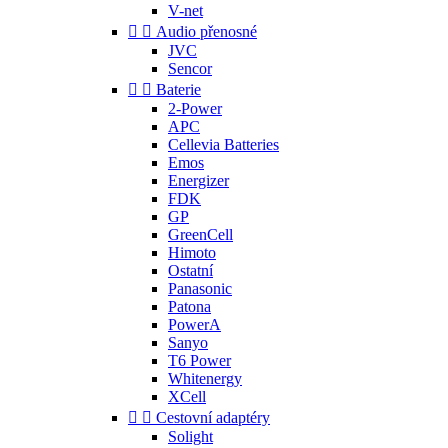
V-net


Audio přenosné
JVC
Sencor


Baterie
2-Power
APC
Cellevia Batteries
Emos
Energizer
FDK
GP
GreenCell
Himoto
Ostatní
Panasonic
Patona
PowerA
Sanyo
T6 Power
Whitenergy
XCell


Cestovní adaptéry
Solight