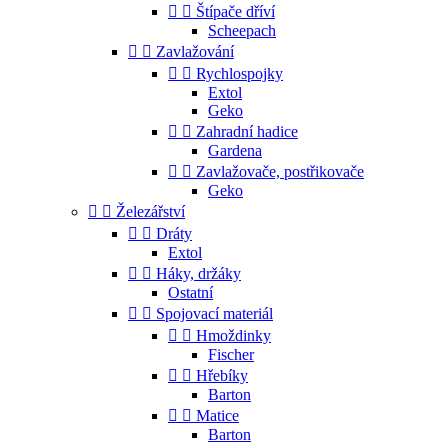


Štípače dříví
Scheepach


Zavlažování


Rychlospojky
Extol
Geko


Zahradní hadice
Gardena


Zavlažovače, postřikovače
Geko


Železářství


Dráty
Extol


Háky, držáky
Ostatní


Spojovací materiál


Hmoždinky
Fischer


Hřebíky
Barton


Matice
Barton