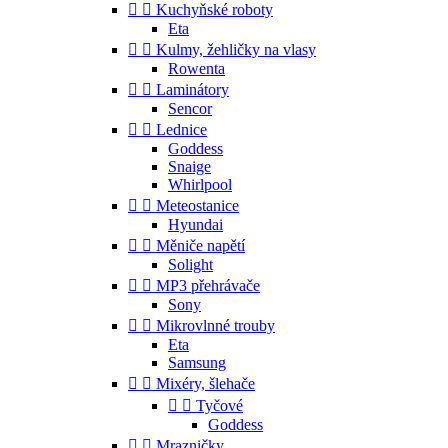


Kuchyňské roboty
Eta


Kulmy, žehličky na vlasy
Rowenta


Laminátory
Sencor


Lednice
Goddess
Snaige
Whirlpool


Meteostanice
Hyundai


Měniče napětí
Solight


MP3 přehrávače
Sony


Mikrovlnné trouby
Eta
Samsung


Mixéry, šlehače


Tyčové
Goddess


Mrazničky