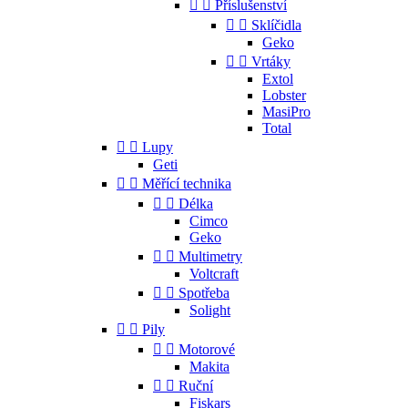


Příslušenství


Sklíčidla
Geko


Vrtáky
Extol
Lobster
MasiPro
Total


Lupy
Geti


Měřící technika


Délka
Cimco
Geko


Multimetry
Voltcraft


Spotřeba
Solight


Pily


Motorové
Makita


Ruční
Fiskars