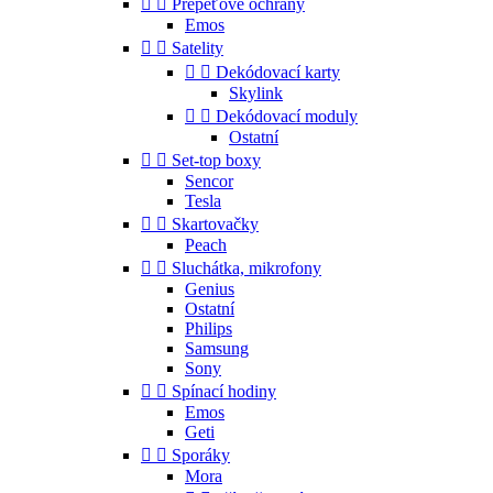


Přepěťové ochrany
Emos


Satelity


Dekódovací karty
Skylink


Dekódovací moduly
Ostatní


Set-top boxy
Sencor
Tesla


Skartovačky
Peach


Sluchátka, mikrofony
Genius
Ostatní
Philips
Samsung
Sony


Spínací hodiny
Emos
Geti


Sporáky
Mora