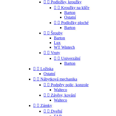


Podložky, kroužky


Kroužky na klíče
Barton
Ostatní


Podložky ploché
Barton


Šrouby
Barton
Lux
WT Wintech


Vruty


Univerzální
Barton


Ložiska
Ostatní


Nábytková mechanika


Podpěry polic, konzole
Walteco


Závěsy, kování
Walteco


Zámky


Dveřní