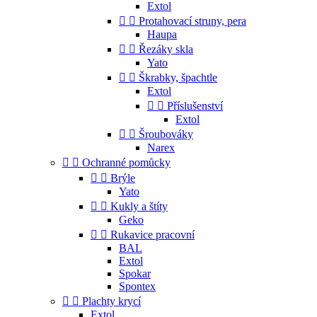
Extol


Protahovací struny, pera
Haupa


Řezáky skla
Yato


Škrabky, špachtle
Extol


Příslušenství
Extol


Šroubováky
Narex


Ochranné pomůcky


Brýle
Yato


Kukly a štíty
Geko


Rukavice pracovní
BAL
Extol
Spokar
Spontex


Plachty krycí
Extol