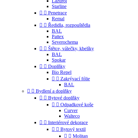
Lazurol
Starline


Penetrace
Remal


Ředidla, rozpouštědla
BAL
Pattex
Severochema


Štětce, válečky, kbelíky
BAL
Spokar


Doplňky
Bio Repel


Zakrývací fólie
BAL


Bydlení a doplňky


Bytové doplňky


Odpadkové koše
Curver
Walteco


Interiérové dekorace


Bytový textil


Molitan