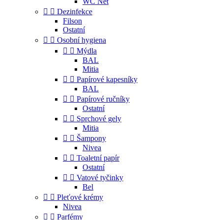
WC Net


Dezinfekce
Filson
Ostatní


Osobní hygiena


Mýdla
BAL
Mitia


Papírové kapesníky
BAL


Papírové ručníky
Ostatní


Sprchové gely
Mitia


Šampony
Nivea


Toaletní papír
Ostatní


Vatové tyčinky
Bel


Pleťové krémy
Nivea


Parfémy