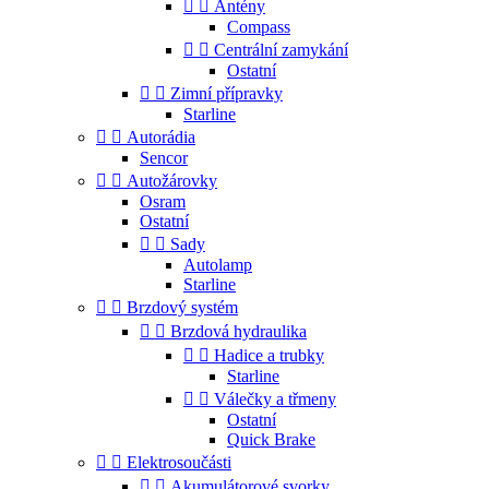


Antény
Compass


Centrální zamykání
Ostatní


Zimní přípravky
Starline


Autorádia
Sencor


Autožárovky
Osram
Ostatní


Sady
Autolamp
Starline


Brzdový systém


Brzdová hydraulika


Hadice a trubky
Starline


Válečky a třmeny
Ostatní
Quick Brake


Elektrosoučásti


Akumulátorové svorky