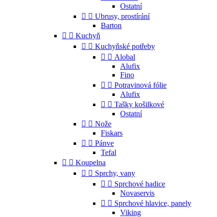
Ostatní


Ubrusy, prostírání
Barton


Kuchyň


Kuchyňské potřeby


Alobal
Alufix
Fino


Potravinová fólie
Alufix


Tašky košilkové
Ostatní


Nože
Fiskars


Pánve
Tefal


Koupelna


Sprchy, vany


Sprchové hadice
Novaservis


Sprchové hlavice, panely
Viking