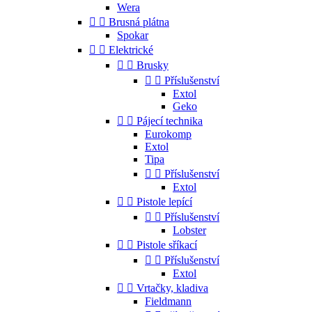
Wera


Brusná plátna
Spokar


Elektrické


Brusky


Příslušenství
Extol
Geko


Pájecí technika
Eurokomp
Extol
Tipa


Příslušenství
Extol


Pistole lepící


Příslušenství
Lobster


Pistole sříkací


Příslušenství
Extol


Vrtačky, kladiva
Fieldmann