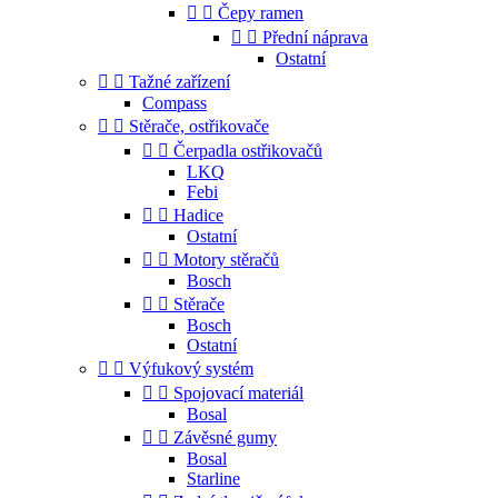


Čepy ramen


Přední náprava
Ostatní


Tažné zařízení
Compass


Stěrače, ostřikovače


Čerpadla ostřikovačů
LKQ
Febi


Hadice
Ostatní


Motory stěračů
Bosch


Stěrače
Bosch
Ostatní


Výfukový systém


Spojovací materiál
Bosal


Závěsné gumy
Bosal
Starline