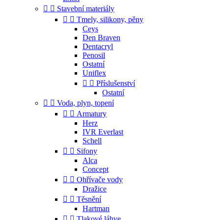


Stavební materiály


Tmely, silikony, pěny
Ceys
Den Braven
Dentacryl
Penosil
Ostatní
Uniflex


Příslušenství
Ostatní


Voda, plyn, topení


Armatury
Herz
IVR Everlast
Schell


Sifony
Alca
Concept


Ohřívače vody
Dražice


Těsnění
Hartman


Tlakové láhve