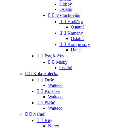
Hobby
Ostatní


Vzduchování


Hadičky
Ostatní


Kameny
Ostatní


Kompresory
Hailea


Psy, kočky


Misky
Ostatní


Kola, kolečka


Duše
Walteco


Kolečka
Walteco


Pláště
Walteco


Nářadí


Bity
Narex