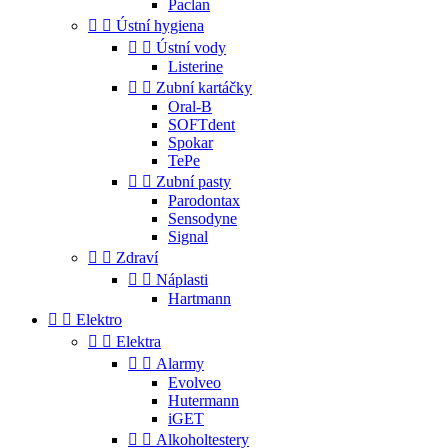
Paclan


Ústní hygiena


Ústní vody
Listerine


Zubní kartáčky
Oral-B
SOFTdent
Spokar
TePe


Zubní pasty
Parodontax
Sensodyne
Signal


Zdraví


Náplasti
Hartmann


Elektro


Elektra


Alarmy
Evolveo
Hutermann
iGET


Alkoholtestery