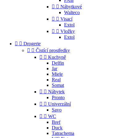
FAB


Nábytkové
Walteco


Visací
Extol


Vložky
Extol


Drogerie


Čistící prostředky


Kuchyně
Delfin
Jar
Miele
Real
Somat


Nábytek
Pronto


Univerzální
Savo


WC
Bref
Duck
Tatrachema