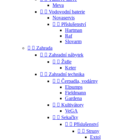
Meva


Vodovodní baterie
Novaservis


Příslušenství
Hartman
Raf
Slovarm


Zahrada


Zahradní nábytek


Židle
Keter


Zahradní technika


Čerpadla, vodárny
Elpumps
Fieldmann
Gardena


Kultivátory
VeGA


Sekačky


Příslušenství


Struny
Extol