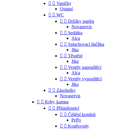


Vaničky
Ostatní


WC


Držáky papíru
Novaservis


Sedátka
Alca


Splachovací tlačítka
Jika


Těsnění
Jika


Ventily napouštěcí
Alca


Ventily vypouštěcí
Jika


Zásobníky
Novaservis


Krby, kamna


Příslušenství


Čištění komínů
PePo


Kouřovody