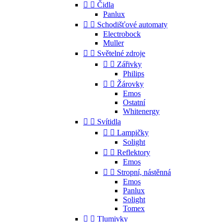


Čidla
Panlux


Schodišťové automaty
Electrobock
Muller


Světelné zdroje


Zářivky
Philips


Žárovky
Emos
Ostatní
Whitenergy


Svítidla


Lampičky
Solight


Reflektory
Emos


Stropní, nástěnná
Emos
Panlux
Solight
Tomex


Tlumivky