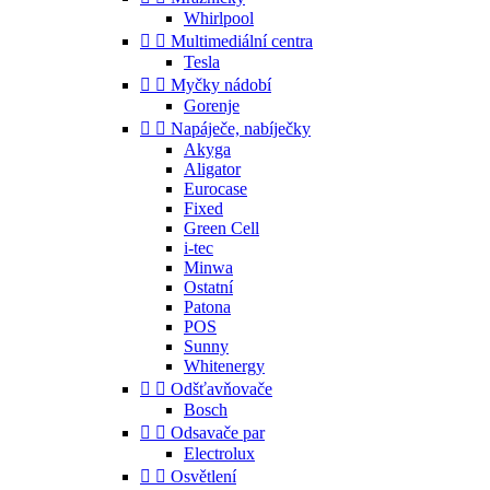
Whirlpool


Multimediální centra
Tesla


Myčky nádobí
Gorenje


Napáječe, nabíječky
Akyga
Aligator
Eurocase
Fixed
Green Cell
i-tec
Minwa
Ostatní
Patona
POS
Sunny
Whitenergy


Odšťavňovače
Bosch


Odsavače par
Electrolux


Osvětlení