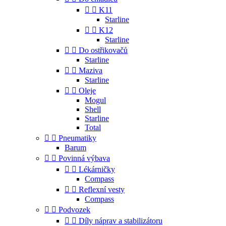


K11
Starline


K12
Starline


Do ostřikovačů
Starline


Maziva
Starline


Oleje
Mogul
Shell
Starline
Total


Pneumatiky
Barum


Povinná výbava


Lékárničky
Compass


Reflexní vesty
Compass


Podvozek


Díly náprav a stabilizátoru