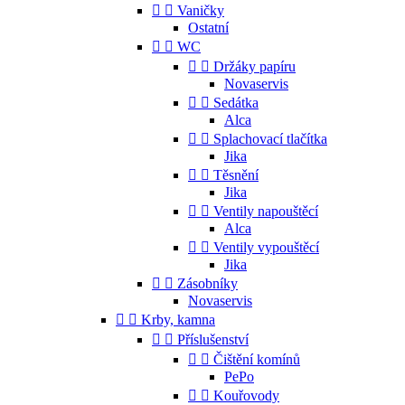


Vaničky
Ostatní


WC


Držáky papíru
Novaservis


Sedátka
Alca


Splachovací tlačítka
Jika


Těsnění
Jika


Ventily napouštěcí
Alca


Ventily vypouštěcí
Jika


Zásobníky
Novaservis


Krby, kamna


Příslušenství


Čištění komínů
PePo


Kouřovody