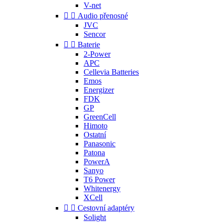
V-net


Audio přenosné
JVC
Sencor


Baterie
2-Power
APC
Cellevia Batteries
Emos
Energizer
FDK
GP
GreenCell
Himoto
Ostatní
Panasonic
Patona
PowerA
Sanyo
T6 Power
Whitenergy
XCell


Cestovní adaptéry
Solight