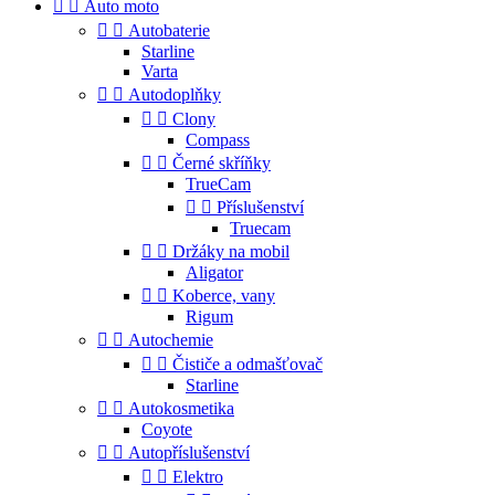


Auto moto


Autobaterie
Starline
Varta


Autodoplňky


Clony
Compass


Černé skříňky
TrueCam


Příslušenství
Truecam


Držáky na mobil
Aligator


Koberce, vany
Rigum


Autochemie


Čističe a odmašťovač
Starline


Autokosmetika
Coyote


Autopříslušenství


Elektro