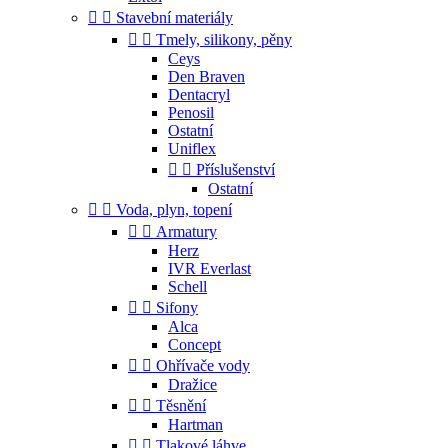


Stavební materiály


Tmely, silikony, pěny
Ceys
Den Braven
Dentacryl
Penosil
Ostatní
Uniflex


Příslušenství
Ostatní


Voda, plyn, topení


Armatury
Herz
IVR Everlast
Schell


Sifony
Alca
Concept


Ohřívače vody
Dražice


Těsnění
Hartman


Tlakové láhve