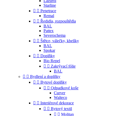
Lazurol
Starline


Penetrace
Remal


Ředidla, rozpouštědla
BAL
Pattex
Severochema


Štětce, válečky, kbelíky
BAL
Spokar


Doplňky
Bio Repel


Zakrývací fólie
BAL


Bydlení a doplňky


Bytové doplňky


Odpadkové koše
Curver
Walteco


Interiérové dekorace


Bytový textil


Molitan