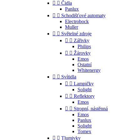


Čidla
Panlux


Schodišťové automaty
Electrobock
Muller


Světelné zdroje


Zářivky
Philips


Žárovky
Emos
Ostatní
Whitenergy


Svítidla


Lampičky
Solight


Reflektory
Emos


Stropní, nástěnná
Emos
Panlux
Solight
Tomex


Tlumivky