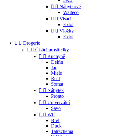
FAB


Nábytkové
Walteco


Visací
Extol


Vložky
Extol


Drogerie


Čistící prostředky


Kuchyně
Delfin
Jar
Miele
Real
Somat


Nábytek
Pronto


Univerzální
Savo


WC
Bref
Duck
Tatrachema