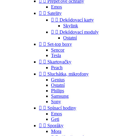


Přepěťové ochrany
Emos


Satelity


Dekódovací karty
Skylink


Dekódovací moduly
Ostatní


Set-top boxy
Sencor
Tesla


Skartovačky
Peach


Sluchátka, mikrofony
Genius
Ostatní
Philips
Samsung
Sony


Spínací hodiny
Emos
Geti


Sporáky
Mora