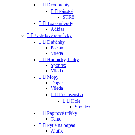


Deodoranty


Pánské
STR8


Toaletní vody
Adidas


Úklidové pomůcky


Drátěnky
Paclan
Vileda


Houbičky, hadry
Spontex
Vileda


Mopy
Tragar
Vileda


Příslušenství


Hole
Spontex


Papírové utěrky
Tento


Pytle na odpad
Alufix