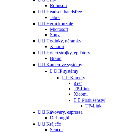
Rohnson


Headset, handsfree
Jabra


Herní konzole
Microsoft
Sony


Hodinky, náramky
Xiaomi


Holící strojky, epilátory
Braun


Kamerové systémy


IP systémy


Kamery
iGet
TP-Link
Xiaomi


Příslušenství
TP-Link


Kávovary, espressa
DeLonghi


Kráječe
Sencor