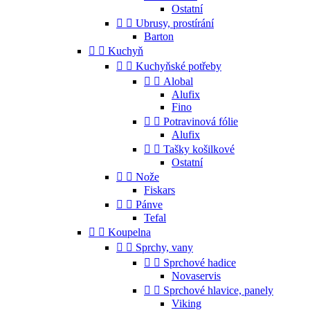
Ostatní


Ubrusy, prostírání
Barton


Kuchyň


Kuchyňské potřeby


Alobal
Alufix
Fino


Potravinová fólie
Alufix


Tašky košilkové
Ostatní


Nože
Fiskars


Pánve
Tefal


Koupelna


Sprchy, vany


Sprchové hadice
Novaservis


Sprchové hlavice, panely
Viking