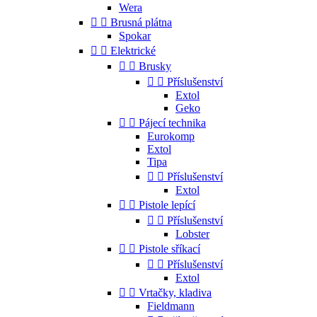
Wera


Brusná plátna
Spokar


Elektrické


Brusky


Příslušenství
Extol
Geko


Pájecí technika
Eurokomp
Extol
Tipa


Příslušenství
Extol


Pistole lepící


Příslušenství
Lobster


Pistole sříkací


Příslušenství
Extol


Vrtačky, kladiva
Fieldmann