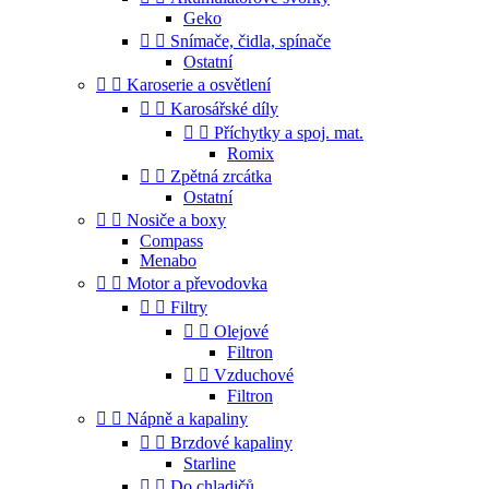
Geko


Snímače, čidla, spínače
Ostatní


Karoserie a osvětlení


Karosářské díly


Příchytky a spoj. mat.
Romix


Zpětná zrcátka
Ostatní


Nosiče a boxy
Compass
Menabo


Motor a převodovka


Filtry


Olejové
Filtron


Vzduchové
Filtron


Nápně a kapaliny


Brzdové kapaliny
Starline


Do chladičů