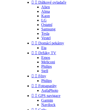


Dálkové ovladače
Alien
Alma
Kaon
LG
Ostatní
Samsung
Tesla
Vestel


Domácí pekárny
Eta


Držáky TV
Emos
Meliconi
Philips
Stell


Fény
Philips


Fotoaparáty
AgfaPhoto


GPS navigace
Garmin
Navilock


Grily