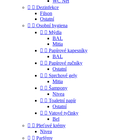
WC Net


Dezinfekce
Filson
Ostatní


Osobní hygiena


Mýdla
BAL
Mitia


Papírové kapesníky
BAL


Papírové ručníky
Ostatní


Sprchové gely
Mitia


Šampony
Nivea


Toaletní papír
Ostatní


Vatové tyčinky
Bel


Pleťové krémy
Nivea


Parfémy