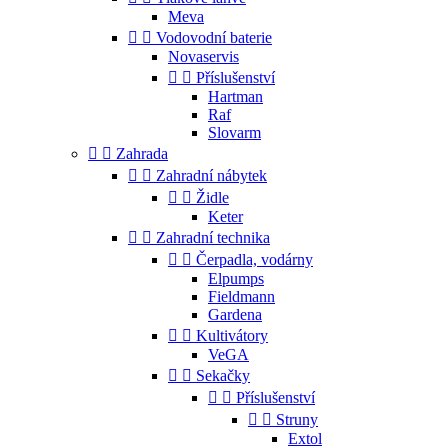
Meva


Vodovodní baterie
Novaservis


Příslušenství
Hartman
Raf
Slovarm


Zahrada


Zahradní nábytek


Židle
Keter


Zahradní technika


Čerpadla, vodárny
Elpumps
Fieldmann
Gardena


Kultivátory
VeGA


Sekačky


Příslušenství


Struny
Extol