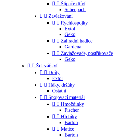


Štípače dříví
Scheepach


Zavlažování


Rychlospojky
Extol
Geko


Zahradní hadice
Gardena


Zavlažovače, postřikovače
Geko


Železářství


Dráty
Extol


Háky, držáky
Ostatní


Spojovací materiál


Hmoždinky
Fischer


Hřebíky
Barton


Matice
Barton