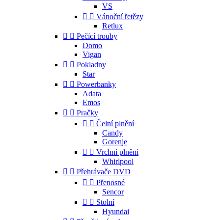
VS


Vánoční řetězy
Retlux


Pečící trouby
Domo
Vigan


Pokladny
Star


Powerbanky
Adata
Emos


Pračky


Čelní plnění
Candy
Gorenje


Vrchní plnění
Whirlpool


Přehrávače DVD


Přenosné
Sencor


Stolní
Hyundai