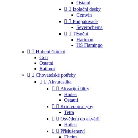
Ostatní


Izolační desky
Cemvin


Podpalovače
Severochema


Těsnění
Hartman
HS Flamingo


Hubení škůdců
Geti
Ostatní
Ratimor


Chovatelské potřeby


Akvarastika


Akvarijní filtry
Hailea
Ostatní


Krmivo pro ryby
Tetra


Osvětlení do akvárií
Hailea


Příslušenství
Eheim