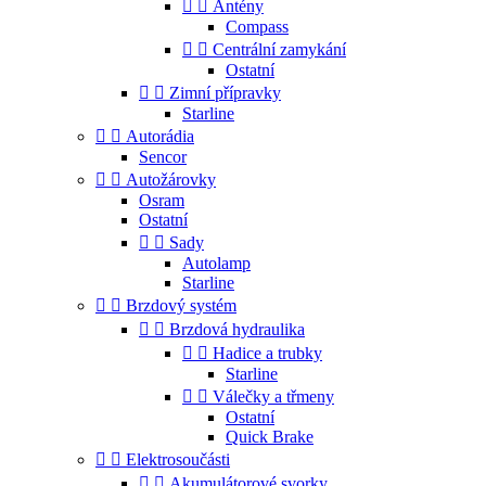


Antény
Compass


Centrální zamykání
Ostatní


Zimní přípravky
Starline


Autorádia
Sencor


Autožárovky
Osram
Ostatní


Sady
Autolamp
Starline


Brzdový systém


Brzdová hydraulika


Hadice a trubky
Starline


Válečky a třmeny
Ostatní
Quick Brake


Elektrosoučásti


Akumulátorové svorky