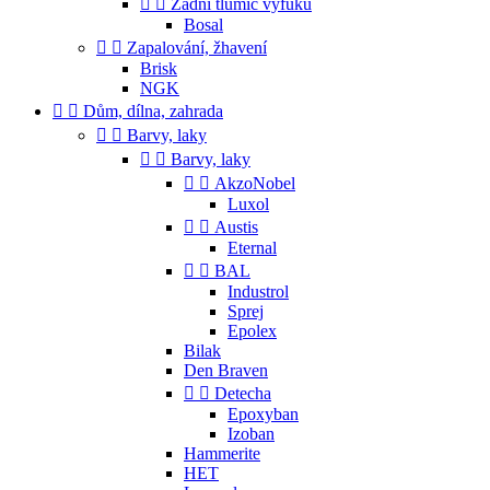


Zadní tlumič výfuku
Bosal


Zapalování, žhavení
Brisk
NGK


Dům, dílna, zahrada


Barvy, laky


Barvy, laky


AkzoNobel
Luxol


Austis
Eternal


BAL
Industrol
Sprej
Epolex
Bilak
Den Braven


Detecha
Epoxyban
Izoban
Hammerite
HET