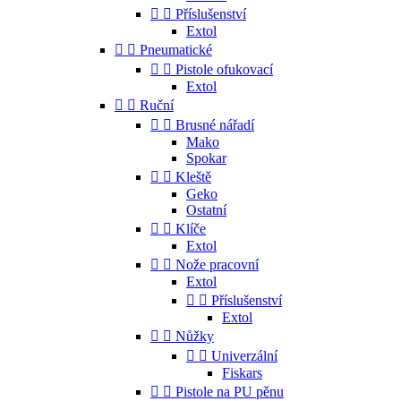


Příslušenství
Extol


Pneumatické


Pistole ofukovací
Extol


Ruční


Brusné nářadí
Mako
Spokar


Kleště
Geko
Ostatní


Klíče
Extol


Nože pracovní
Extol


Příslušenství
Extol


Nůžky


Univerzální
Fiskars


Pistole na PU pěnu