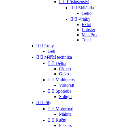


Příslušenství


Sklíčidla
Geko


Vrtáky
Extol
Lobster
MasiPro
Total


Lupy
Geti


Měřící technika


Délka
Cimco
Geko


Multimetry
Voltcraft


Spotřeba
Solight


Pily


Motorové
Makita


Ruční
Fiskars