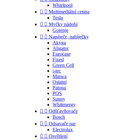
Whirlpool


Multimediální centra
Tesla


Myčky nádobí
Gorenje


Napáječe, nabíječky
Akyga
Aligator
Eurocase
Fixed
Green Cell
i-tec
Minwa
Ostatní
Patona
POS
Sunny
Whitenergy


Odšťavňovače
Bosch


Odsavače par
Electrolux


Osvětlení