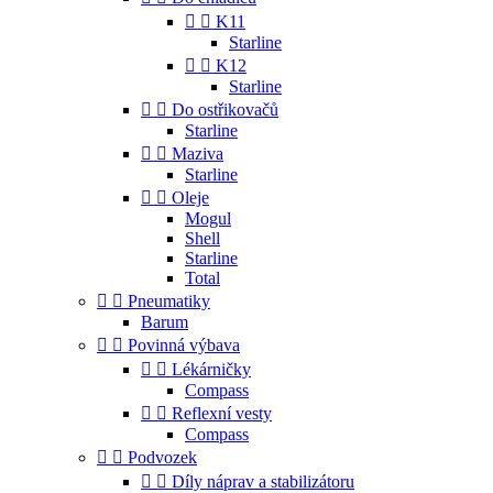


K11
Starline


K12
Starline


Do ostřikovačů
Starline


Maziva
Starline


Oleje
Mogul
Shell
Starline
Total


Pneumatiky
Barum


Povinná výbava


Lékárničky
Compass


Reflexní vesty
Compass


Podvozek


Díly náprav a stabilizátoru