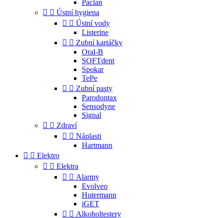
Paclan


Ústní hygiena


Ústní vody
Listerine


Zubní kartáčky
Oral-B
SOFTdent
Spokar
TePe


Zubní pasty
Parodontax
Sensodyne
Signal


Zdraví


Náplasti
Hartmann


Elektro


Elektra


Alarmy
Evolveo
Hutermann
iGET


Alkoholtestery