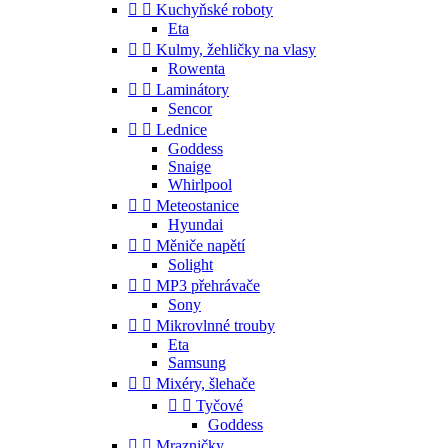


Kuchyňské roboty
Eta


Kulmy, žehličky na vlasy
Rowenta


Laminátory
Sencor


Lednice
Goddess
Snaige
Whirlpool


Meteostanice
Hyundai


Měniče napětí
Solight


MP3 přehrávače
Sony


Mikrovlnné trouby
Eta
Samsung


Mixéry, šlehače


Tyčové
Goddess


Mrazničky