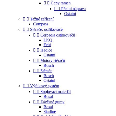


Čepy ramen


Přední náprava
Ostatní


Tažné zařízení
Compass


Stěrače, ostřikovače


Čerpadla ostřikovačů
LKQ
Febi


Hadice
Ostatní


Motory stěračů
Bosch


Stěrače
Bosch
Ostatní


Výfukový systém


Spojovací materiál
Bosal


Závěsné gumy
Bosal
Starline