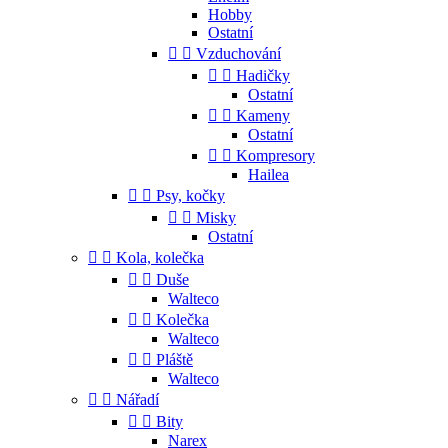
Hobby
Ostatní


Vzduchování


Hadičky
Ostatní


Kameny
Ostatní


Kompresory
Hailea


Psy, kočky


Misky
Ostatní


Kola, kolečka


Duše
Walteco


Kolečka
Walteco


Pláště
Walteco


Nářadí


Bity
Narex