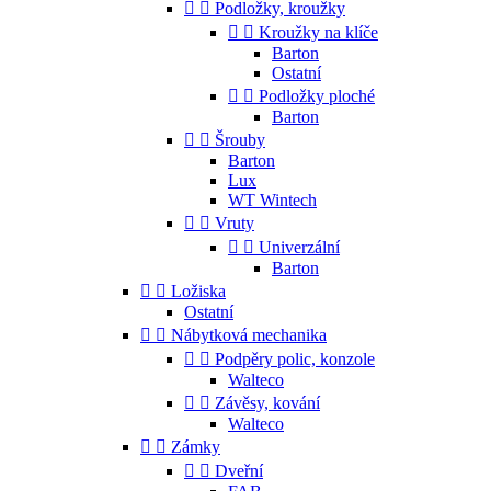


Podložky, kroužky


Kroužky na klíče
Barton
Ostatní


Podložky ploché
Barton


Šrouby
Barton
Lux
WT Wintech


Vruty


Univerzální
Barton


Ložiska
Ostatní


Nábytková mechanika


Podpěry polic, konzole
Walteco


Závěsy, kování
Walteco


Zámky


Dveřní