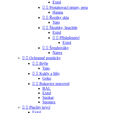
Extol


Protahovací struny, pera
Haupa


Řezáky skla
Yato


Škrabky, špachtle
Extol


Příslušenství
Extol


Šroubováky
Narex


Ochranné pomůcky


Brýle
Yato


Kukly a štíty
Geko


Rukavice pracovní
BAL
Extol
Spokar
Spontex


Plachty krycí
Extol