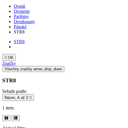
Domů
Drogerie
Parfémy
Deodoranty
Pánské
STR8
STR8

OK
Značky
Všechny značky
arrow_drop_down
STR8
Seřadit podle:
Název, A až Z

1 item.