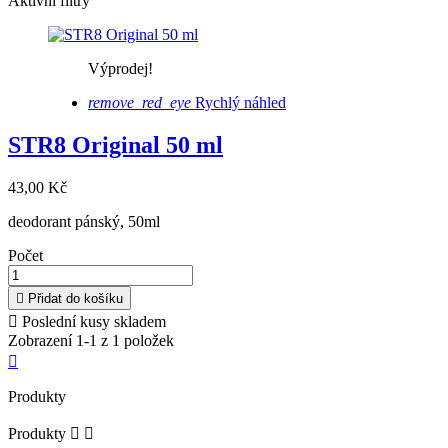
Aktivní filtry
Výprodej!
remove_red_eye
Rychlý náhled
STR8 Original 50 ml
43,00 Kč
deodorant pánský, 50ml
Počet

Přidat do košíku

Poslední kusy skladem
Zobrazení 1-1 z 1 položek

Produkty
Produkty

