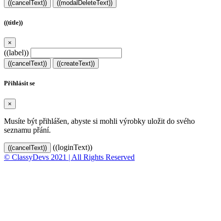
((cancelText))
((modalDeleteText))
((title))
×
((label))
((cancelText))
((createText))
Přihlásit se
×
Musíte být přihlášen, abyste si mohli výrobky uložit do svého
seznamu přání.
((loginText))
((cancelText))
© ClassyDevs 2021 | All Rights Reserved