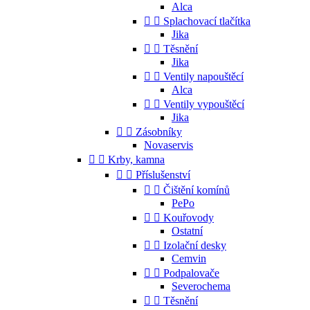
Alca


Splachovací tlačítka
Jika


Těsnění
Jika


Ventily napouštěcí
Alca


Ventily vypouštěcí
Jika


Zásobníky
Novaservis


Krby, kamna


Příslušenství


Čištění komínů
PePo


Kouřovody
Ostatní


Izolační desky
Cemvin


Podpalovače
Severochema


Těsnění