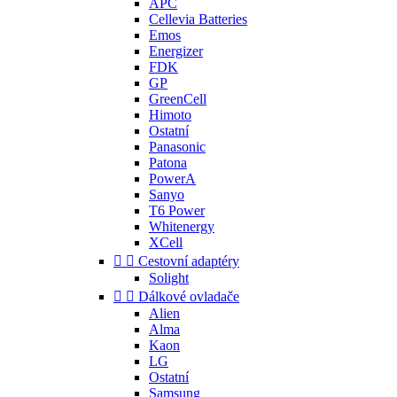
APC
Cellevia Batteries
Emos
Energizer
FDK
GP
GreenCell
Himoto
Ostatní
Panasonic
Patona
PowerA
Sanyo
T6 Power
Whitenergy
XCell


Cestovní adaptéry
Solight


Dálkové ovladače
Alien
Alma
Kaon
LG
Ostatní
Samsung