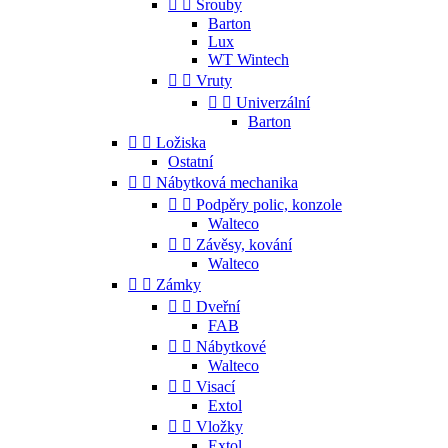


Šrouby
Barton
Lux
WT Wintech


Vruty


Univerzální
Barton


Ložiska
Ostatní


Nábytková mechanika


Podpěry polic, konzole
Walteco


Závěsy, kování
Walteco


Zámky


Dveřní
FAB


Nábytkové
Walteco


Visací
Extol


Vložky
Extol