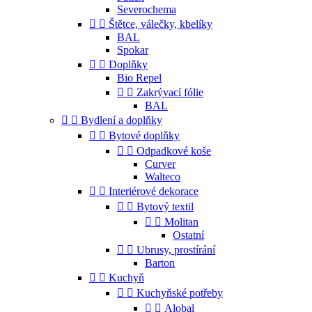
Severochema


Štětce, válečky, kbelíky
BAL
Spokar


Doplňky
Bio Repel


Zakrývací fólie
BAL


Bydlení a doplňky


Bytové doplňky


Odpadkové koše
Curver
Walteco


Interiérové dekorace


Bytový textil


Molitan
Ostatní


Ubrusy, prostírání
Barton


Kuchyň


Kuchyňské potřeby


Alobal