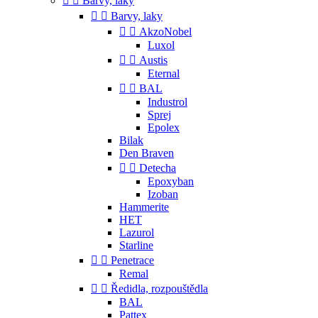


Barvy, laky


Barvy, laky


AkzoNobel
Luxol


Austis
Eternal


BAL
Industrol
Sprej
Epolex
Bilak
Den Braven


Detecha
Epoxyban
Izoban
Hammerite
HET
Lazurol
Starline


Penetrace
Remal


Ředidla, rozpouštědla
BAL
Pattex