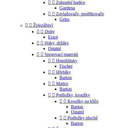


Zahradní hadice
Gardena


Zavlažovače, postřikovače
Geko


Železářství


Dráty
Extol


Háky, držáky
Ostatní


Spojovací materiál


Hmoždinky
Fischer


Hřebíky
Barton


Matice
Barton


Podložky, kroužky


Kroužky na klíče
Barton
Ostatní


Podložky ploché
Barton