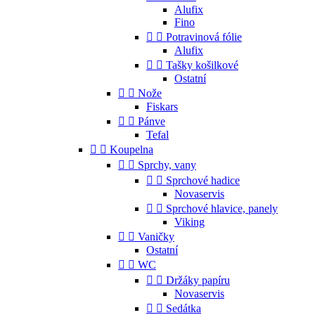
Alufix
Fino


Potravinová fólie
Alufix


Tašky košilkové
Ostatní


Nože
Fiskars


Pánve
Tefal


Koupelna


Sprchy, vany


Sprchové hadice
Novaservis


Sprchové hlavice, panely
Viking


Vaničky
Ostatní


WC


Držáky papíru
Novaservis


Sedátka