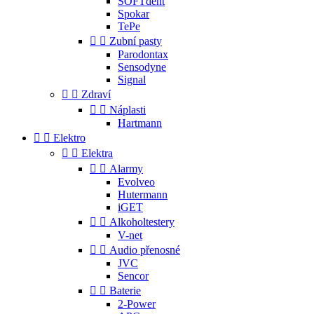
SOFTdent
Spokar
TePe


Zubní pasty
Parodontax
Sensodyne
Signal


Zdraví


Náplasti
Hartmann


Elektro


Elektra


Alarmy
Evolveo
Hutermann
iGET


Alkoholtestery
V-net


Audio přenosné
JVC
Sencor


Baterie
2-Power