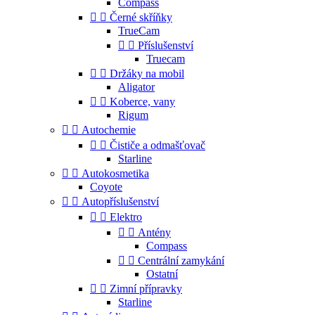
Compass


Černé skříňky
TrueCam


Příslušenství
Truecam


Držáky na mobil
Aligator


Koberce, vany
Rigum


Autochemie


Čističe a odmašťovač
Starline


Autokosmetika
Coyote


Autopříslušenství


Elektro


Antény
Compass


Centrální zamykání
Ostatní


Zimní přípravky
Starline