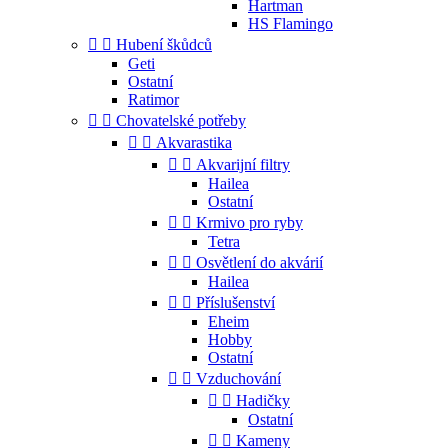
Hartman
HS Flamingo


Hubení škůdců
Geti
Ostatní
Ratimor


Chovatelské potřeby


Akvarastika


Akvarijní filtry
Hailea
Ostatní


Krmivo pro ryby
Tetra


Osvětlení do akvárií
Hailea


Příslušenství
Eheim
Hobby
Ostatní


Vzduchování


Hadičky
Ostatní


Kameny