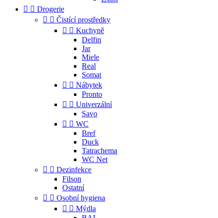


Drogerie


Čistící prostředky


Kuchyně
Delfin
Jar
Miele
Real
Somat


Nábytek
Pronto


Univerzální
Savo


WC
Bref
Duck
Tatrachema
WC Net


Dezinfekce
Filson
Ostatní


Osobní hygiena


Mýdla
BAL