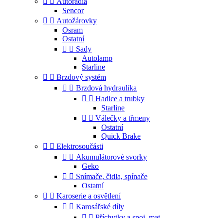


Autorádia
Sencor


Autožárovky
Osram
Ostatní


Sady
Autolamp
Starline


Brzdový systém


Brzdová hydraulika


Hadice a trubky
Starline


Válečky a třmeny
Ostatní
Quick Brake


Elektrosoučásti


Akumulátorové svorky
Geko


Snímače, čidla, spínače
Ostatní


Karoserie a osvětlení


Karosářské díly


Příchytky a spoj. mat.