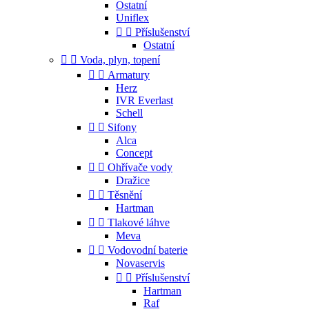
Ostatní
Uniflex


Příslušenství
Ostatní


Voda, plyn, topení


Armatury
Herz
IVR Everlast
Schell


Sifony
Alca
Concept


Ohřívače vody
Dražice


Těsnění
Hartman


Tlakové láhve
Meva


Vodovodní baterie
Novaservis


Příslušenství
Hartman
Raf