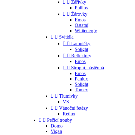


Zářivky
Philips


Žárovky
Emos
Ostatní
Whitenergy


Svítidla


Lampičky
Solight


Reflektory
Emos


Stropní, nástěnná
Emos
Panlux
Solight
Tomex


Tlumivky
VS


Vánoční řetězy
Retlux


Pečící trouby
Domo
Vigan