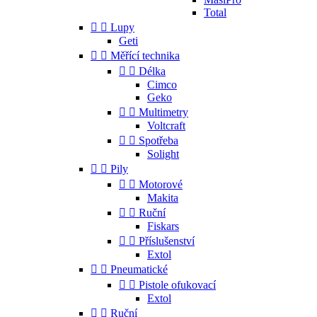
Total


Lupy
Geti


Měřící technika


Délka
Cimco
Geko


Multimetry
Voltcraft


Spotřeba
Solight


Pily


Motorové
Makita


Ruční
Fiskars


Příslušenství
Extol


Pneumatické


Pistole ofukovací
Extol


Ruční