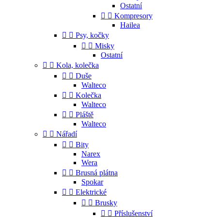
Ostatní


Kompresory
Hailea


Psy, kočky


Misky
Ostatní


Kola, kolečka


Duše
Walteco


Kolečka
Walteco


Pláště
Walteco


Nářadí


Bity
Narex
Wera


Brusná plátna
Spokar


Elektrické


Brusky


Příslušenství