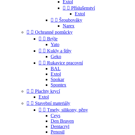
Extol


Příslušenství
Extol


Šroubováky
Narex


Ochranné pomůcky


Brýle
Yato


Kukly a štíty
Geko


Rukavice pracovní
BAL
Extol
Spokar
Spontex


Plachty krycí
Extol


Stavební materiály


Tmely, silikony, pěny
Ceys
Den Braven
Dentacryl
Penosil