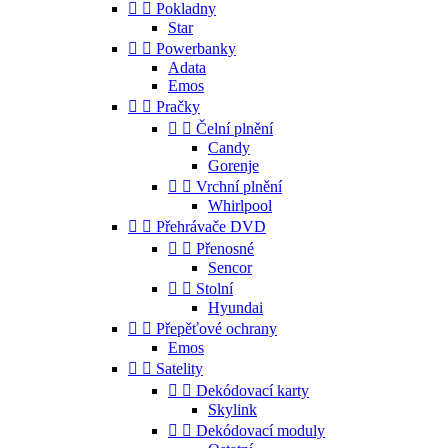


Pokladny
Star


Powerbanky
Adata
Emos


Pračky


Čelní plnění
Candy
Gorenje


Vrchní plnění
Whirlpool


Přehrávače DVD


Přenosné
Sencor


Stolní
Hyundai


Přepěťové ochrany
Emos


Satelity


Dekódovací karty
Skylink


Dekódovací moduly