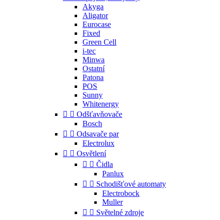
Akyga
Aligator
Eurocase
Fixed
Green Cell
i-tec
Minwa
Ostatní
Patona
POS
Sunny
Whitenergy


Odšťavňovače
Bosch


Odsavače par
Electrolux


Osvětlení


Čidla
Panlux


Schodišťové automaty
Electrobock
Muller


Světelné zdroje