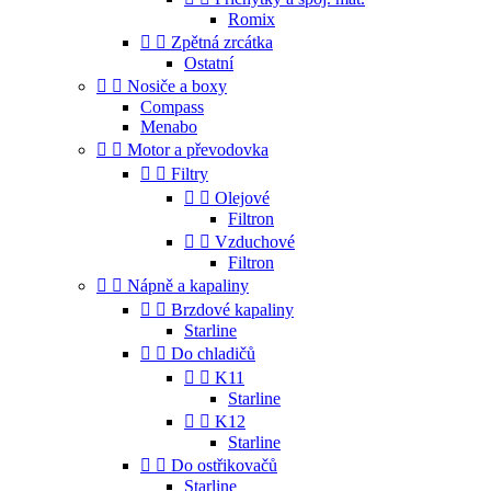
Romix


Zpětná zrcátka
Ostatní


Nosiče a boxy
Compass
Menabo


Motor a převodovka


Filtry


Olejové
Filtron


Vzduchové
Filtron


Nápně a kapaliny


Brzdové kapaliny
Starline


Do chladičů


K11
Starline


K12
Starline


Do ostřikovačů
Starline