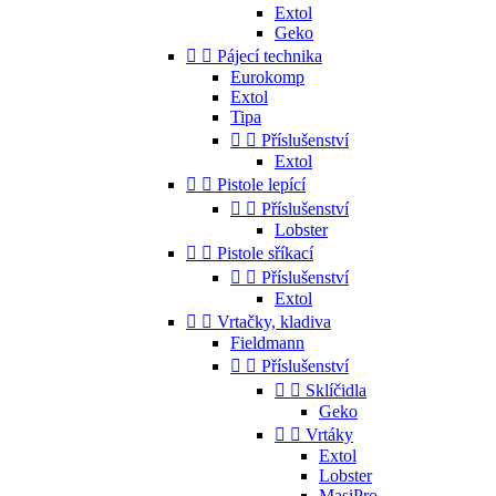
Extol
Geko


Pájecí technika
Eurokomp
Extol
Tipa


Příslušenství
Extol


Pistole lepící


Příslušenství
Lobster


Pistole sříkací


Příslušenství
Extol


Vrtačky, kladiva
Fieldmann


Příslušenství


Sklíčidla
Geko


Vrtáky
Extol
Lobster
MasiPro