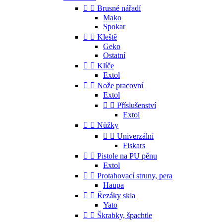


Brusné nářadí
Mako
Spokar


Kleště
Geko
Ostatní


Klíče
Extol


Nože pracovní
Extol


Příslušenství
Extol


Nůžky


Univerzální
Fiskars


Pistole na PU pěnu
Extol


Protahovací struny, pera
Haupa


Řezáky skla
Yato


Škrabky, špachtle