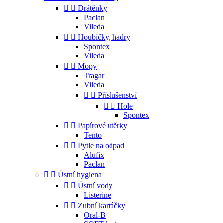


Drátěnky
Paclan
Vileda


Houbičky, hadry
Spontex
Vileda


Mopy
Tragar
Vileda


Příslušenství


Hole
Spontex


Papírové utěrky
Tento


Pytle na odpad
Alufix
Paclan


Ústní hygiena


Ústní vody
Listerine


Zubní kartáčky
Oral-B