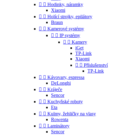


Hodinky, náramky
Xiaomi


Holící strojky, epilátory
Braun


Kamerové systémy


IP systémy


Kamery
iGet
TP-Link
Xiaomi


Příslušenství
TP-Link


Kávovary, espressa
DeLonghi


Kráječe
Sencor


Kuchyňské roboty
Eta


Kulmy, žehličky na vlasy
Rowenta


Laminátory
Sencor