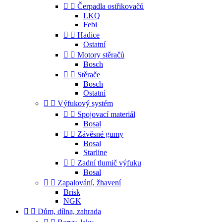


Čerpadla ostřikovačů
LKQ
Febi


Hadice
Ostatní


Motory stěračů
Bosch


Stěrače
Bosch
Ostatní


Výfukový systém


Spojovací materiál
Bosal


Závěsné gumy
Bosal
Starline


Zadní tlumič výfuku
Bosal


Zapalování, žhavení
Brisk
NGK


Dům, dílna, zahrada