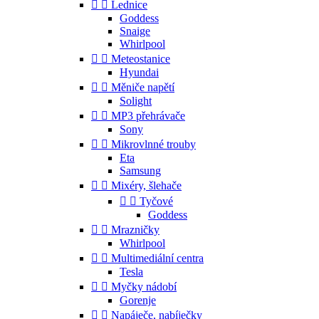


Lednice
Goddess
Snaige
Whirlpool


Meteostanice
Hyundai


Měniče napětí
Solight


MP3 přehrávače
Sony


Mikrovlnné trouby
Eta
Samsung


Mixéry, šlehače


Tyčové
Goddess


Mrazničky
Whirlpool


Multimediální centra
Tesla


Myčky nádobí
Gorenje


Napáječe, nabíječky