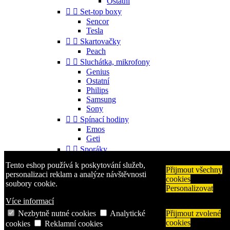
Ostatní


Set-top boxy
Sencor
Tesla


Skartovačky
Peach


Sluchátka, mikrofony
Genius
Ostatní
Philips
Samsung
Sony


Spínací hodiny
Emos
Geti


Sporáky
Mora
Tento eshop používá k poskytování služeb,


Příslušenství
Přijmout všechny
personalizaci reklam a analýze návštěvnosti
cookies
Gorenje
soubory cookie.
Personalizovat
Ostatní


Telefony
Více informací
Aligator
Nezbytně nutné cookies
Analytické
Přijmout zvolené
Nokia
cookies
cookies
Reklamní cookies
Samsung