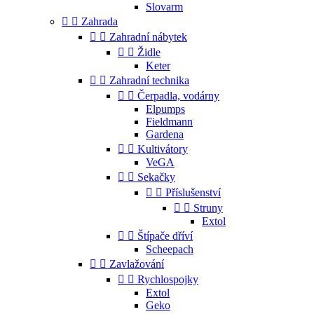
Slovarm


Zahrada


Zahradní nábytek


Židle
Keter


Zahradní technika


Čerpadla, vodárny
Elpumps
Fieldmann
Gardena


Kultivátory
VeGA


Sekačky


Příslušenství


Struny
Extol


Štípače dříví
Scheepach


Zavlažování


Rychlospojky
Extol
Geko