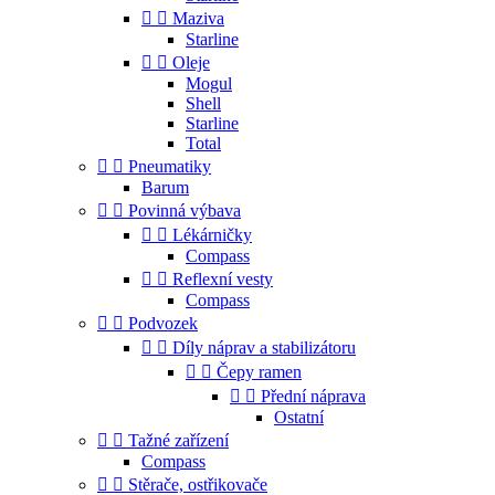


Maziva
Starline


Oleje
Mogul
Shell
Starline
Total


Pneumatiky
Barum


Povinná výbava


Lékárničky
Compass


Reflexní vesty
Compass


Podvozek


Díly náprav a stabilizátoru


Čepy ramen


Přední náprava
Ostatní


Tažné zařízení
Compass


Stěrače, ostřikovače