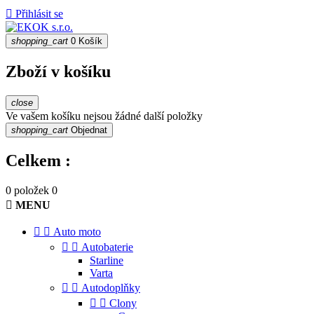

Přihlásit se
shopping_cart
0
Košík
Zboží v košíku
close
Ve vašem košíku nejsou žádné další položky
shopping_cart
Objednat
Celkem :
0 položek
0

MENU


Auto moto


Autobaterie
Starline
Varta


Autodoplňky


Clony