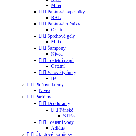
Mitia


Papírové kapesníky
BAL


Papírové ručníky
Ostatní


Sprchové gely
Mitia


Šampony
Nivea


Toaletní papír
Ostatní


Vatové tyčinky
Bel


Pleťové krémy
Nivea


Parfémy


Deodoranty


Pánské
STR8


Toaletní vody
Adidas


Úklidové pomůcky