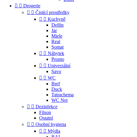


Drogerie


Čistící prostředky


Kuchyně
Delfin
Jar
Miele
Real
Somat


Nábytek
Pronto


Univerzální
Savo


WC
Bref
Duck
Tatrachema
WC Net


Dezinfekce
Filson
Ostatní


Osobní hygiena


Mýdla
BAL