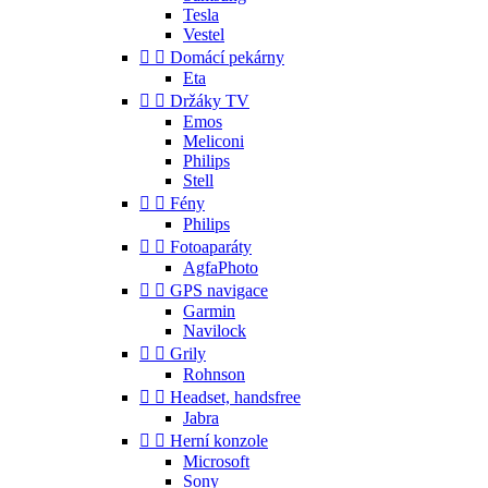
Tesla
Vestel


Domácí pekárny
Eta


Držáky TV
Emos
Meliconi
Philips
Stell


Fény
Philips


Fotoaparáty
AgfaPhoto


GPS navigace
Garmin
Navilock


Grily
Rohnson


Headset, handsfree
Jabra


Herní konzole
Microsoft
Sony