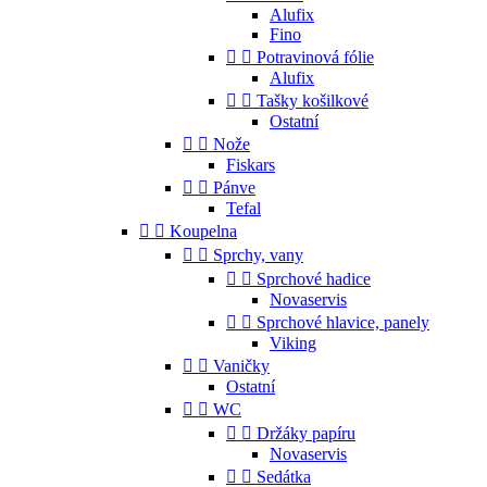
Alufix
Fino


Potravinová fólie
Alufix


Tašky košilkové
Ostatní


Nože
Fiskars


Pánve
Tefal


Koupelna


Sprchy, vany


Sprchové hadice
Novaservis


Sprchové hlavice, panely
Viking


Vaničky
Ostatní


WC


Držáky papíru
Novaservis


Sedátka