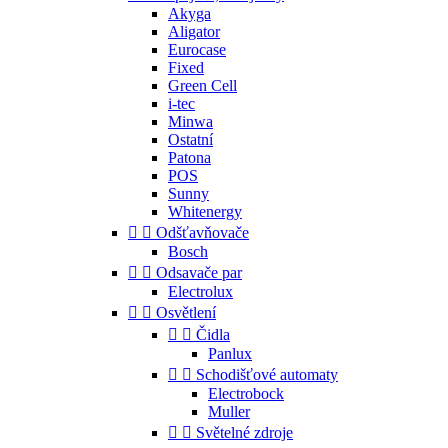
Akyga
Aligator
Eurocase
Fixed
Green Cell
i-tec
Minwa
Ostatní
Patona
POS
Sunny
Whitenergy


Odšťavňovače
Bosch


Odsavače par
Electrolux


Osvětlení


Čidla
Panlux


Schodišťové automaty
Electrobock
Muller


Světelné zdroje