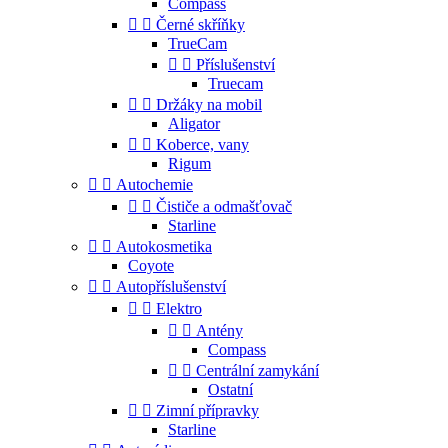
Compass


Černé skříňky
TrueCam


Příslušenství
Truecam


Držáky na mobil
Aligator


Koberce, vany
Rigum


Autochemie


Čističe a odmašťovač
Starline


Autokosmetika
Coyote


Autopříslušenství


Elektro


Antény
Compass


Centrální zamykání
Ostatní


Zimní přípravky
Starline