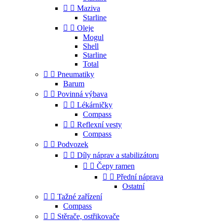


Maziva
Starline


Oleje
Mogul
Shell
Starline
Total


Pneumatiky
Barum


Povinná výbava


Lékárničky
Compass


Reflexní vesty
Compass


Podvozek


Díly náprav a stabilizátoru


Čepy ramen


Přední náprava
Ostatní


Tažné zařízení
Compass


Stěrače, ostřikovače