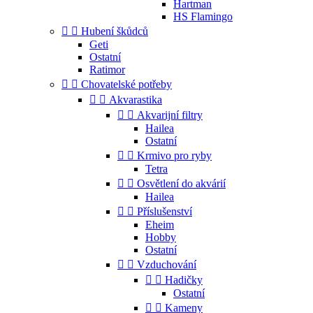
Hartman
HS Flamingo


Hubení škůdců
Geti
Ostatní
Ratimor


Chovatelské potřeby


Akvarastika


Akvarijní filtry
Hailea
Ostatní


Krmivo pro ryby
Tetra


Osvětlení do akvárií
Hailea


Příslušenství
Eheim
Hobby
Ostatní


Vzduchování


Hadičky
Ostatní


Kameny