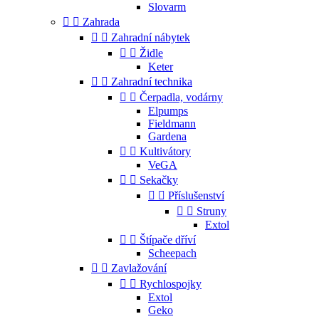
Slovarm


Zahrada


Zahradní nábytek


Židle
Keter


Zahradní technika


Čerpadla, vodárny
Elpumps
Fieldmann
Gardena


Kultivátory
VeGA


Sekačky


Příslušenství


Struny
Extol


Štípače dříví
Scheepach


Zavlažování


Rychlospojky
Extol
Geko