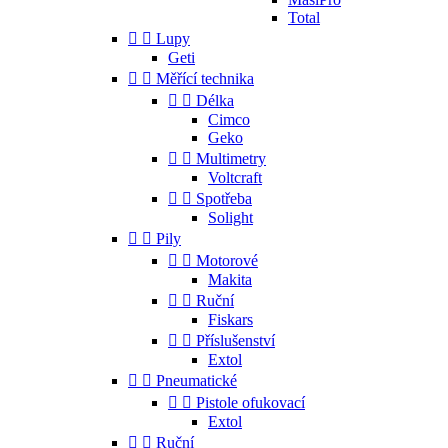
Total


Lupy
Geti


Měřící technika


Délka
Cimco
Geko


Multimetry
Voltcraft


Spotřeba
Solight


Pily


Motorové
Makita


Ruční
Fiskars


Příslušenství
Extol


Pneumatické


Pistole ofukovací
Extol


Ruční