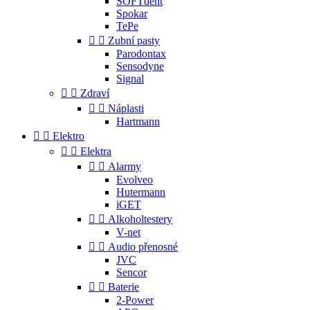
SOFTdent
Spokar
TePe


Zubní pasty
Parodontax
Sensodyne
Signal


Zdraví


Náplasti
Hartmann


Elektro


Elektra


Alarmy
Evolveo
Hutermann
iGET


Alkoholtestery
V-net


Audio přenosné
JVC
Sencor


Baterie
2-Power