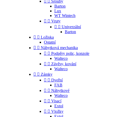


Šrouby
Barton
Lux
WT Wintech


Vruty


Univerzální
Barton


Ložiska
Ostatní


Nábytková mechanika


Podpěry polic, konzole
Walteco


Závěsy, kování
Walteco


Zámky


Dveřní
FAB


Nábytkové
Walteco


Visací
Extol


Vložky
Extol