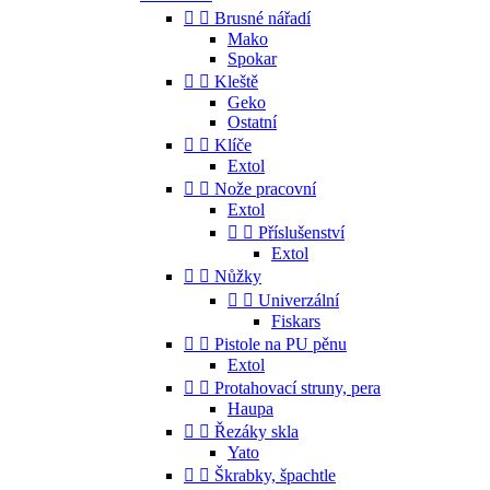


Brusné nářadí
Mako
Spokar


Kleště
Geko
Ostatní


Klíče
Extol


Nože pracovní
Extol


Příslušenství
Extol


Nůžky


Univerzální
Fiskars


Pistole na PU pěnu
Extol


Protahovací struny, pera
Haupa


Řezáky skla
Yato


Škrabky, špachtle