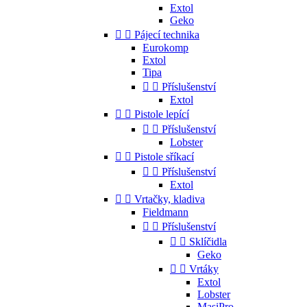
Extol
Geko


Pájecí technika
Eurokomp
Extol
Tipa


Příslušenství
Extol


Pistole lepící


Příslušenství
Lobster


Pistole sříkací


Příslušenství
Extol


Vrtačky, kladiva
Fieldmann


Příslušenství


Sklíčidla
Geko


Vrtáky
Extol
Lobster
MasiPro