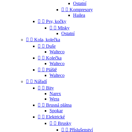
Ostatní


Kompresory
Hailea


Psy, kočky


Misky
Ostatní


Kola, kolečka


Duše
Walteco


Kolečka
Walteco


Pláště
Walteco


Nářadí


Bity
Narex
Wera


Brusná plátna
Spokar


Elektrické


Brusky


Příslušenství