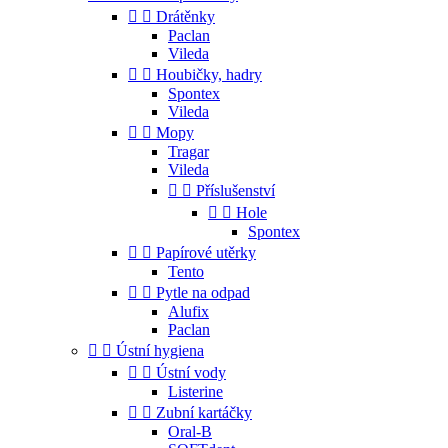


Drátěnky
Paclan
Vileda


Houbičky, hadry
Spontex
Vileda


Mopy
Tragar
Vileda


Příslušenství


Hole
Spontex


Papírové utěrky
Tento


Pytle na odpad
Alufix
Paclan


Ústní hygiena


Ústní vody
Listerine


Zubní kartáčky
Oral-B