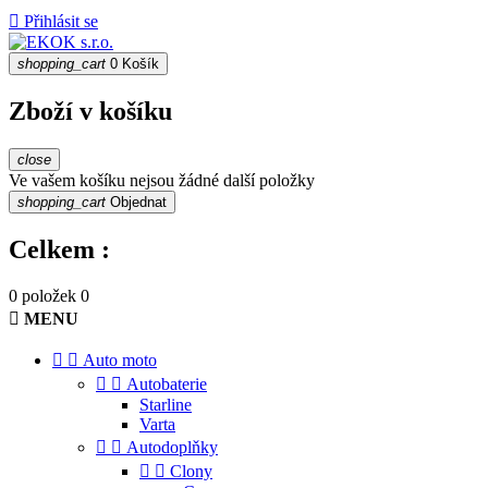

Přihlásit se
shopping_cart
0
Košík
Zboží v košíku
close
Ve vašem košíku nejsou žádné další položky
shopping_cart
Objednat
Celkem :
0 položek
0

MENU


Auto moto


Autobaterie
Starline
Varta


Autodoplňky


Clony