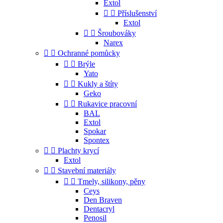
Extol


Příslušenství
Extol


Šroubováky
Narex


Ochranné pomůcky


Brýle
Yato


Kukly a štíty
Geko


Rukavice pracovní
BAL
Extol
Spokar
Spontex


Plachty krycí
Extol


Stavební materiály


Tmely, silikony, pěny
Ceys
Den Braven
Dentacryl
Penosil