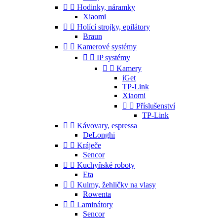


Hodinky, náramky
Xiaomi


Holící strojky, epilátory
Braun


Kamerové systémy


IP systémy


Kamery
iGet
TP-Link
Xiaomi


Příslušenství
TP-Link


Kávovary, espressa
DeLonghi


Kráječe
Sencor


Kuchyňské roboty
Eta


Kulmy, žehličky na vlasy
Rowenta


Laminátory
Sencor