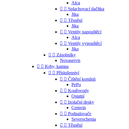
Alca


Splachovací tlačítka
Jika


Těsnění
Jika


Ventily napouštěcí
Alca


Ventily vypouštěcí
Jika


Zásobníky
Novaservis


Krby, kamna


Příslušenství


Čištění komínů
PePo


Kouřovody
Ostatní


Izolační desky
Cemvin


Podpalovače
Severochema


Těsnění