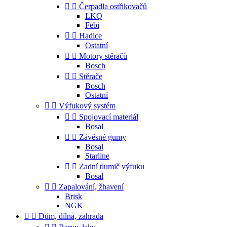


Čerpadla ostřikovačů
LKQ
Febi


Hadice
Ostatní


Motory stěračů
Bosch


Stěrače
Bosch
Ostatní


Výfukový systém


Spojovací materiál
Bosal


Závěsné gumy
Bosal
Starline


Zadní tlumič výfuku
Bosal


Zapalování, žhavení
Brisk
NGK


Dům, dílna, zahrada