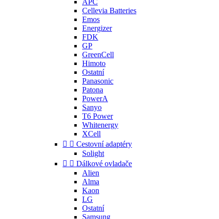
APC
Cellevia Batteries
Emos
Energizer
FDK
GP
GreenCell
Himoto
Ostatní
Panasonic
Patona
PowerA
Sanyo
T6 Power
Whitenergy
XCell


Cestovní adaptéry
Solight


Dálkové ovladače
Alien
Alma
Kaon
LG
Ostatní
Samsung