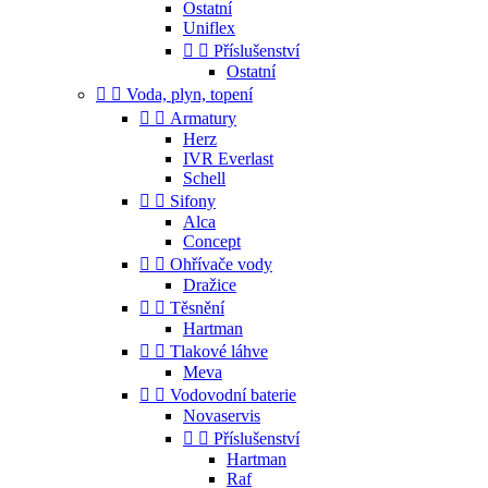
Ostatní
Uniflex


Příslušenství
Ostatní


Voda, plyn, topení


Armatury
Herz
IVR Everlast
Schell


Sifony
Alca
Concept


Ohřívače vody
Dražice


Těsnění
Hartman


Tlakové láhve
Meva


Vodovodní baterie
Novaservis


Příslušenství
Hartman
Raf