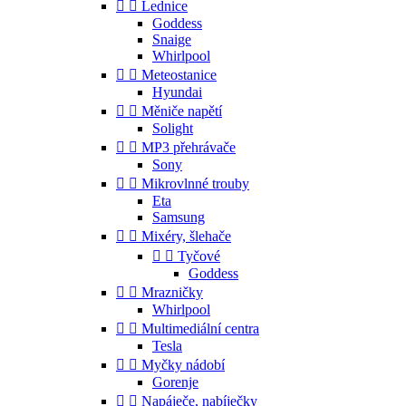


Lednice
Goddess
Snaige
Whirlpool


Meteostanice
Hyundai


Měniče napětí
Solight


MP3 přehrávače
Sony


Mikrovlnné trouby
Eta
Samsung


Mixéry, šlehače


Tyčové
Goddess


Mrazničky
Whirlpool


Multimediální centra
Tesla


Myčky nádobí
Gorenje


Napáječe, nabíječky