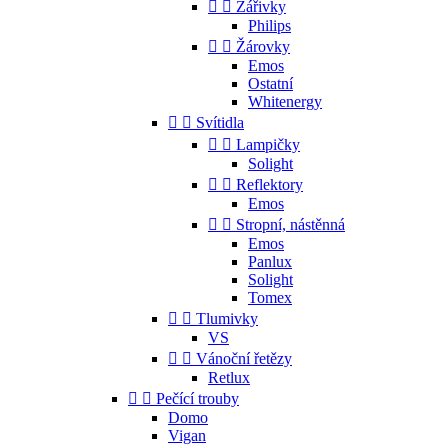


Zářivky
Philips


Žárovky
Emos
Ostatní
Whitenergy


Svítidla


Lampičky
Solight


Reflektory
Emos


Stropní, nástěnná
Emos
Panlux
Solight
Tomex


Tlumivky
VS


Vánoční řetězy
Retlux


Pečící trouby
Domo
Vigan