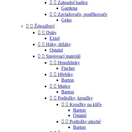


Zahradní hadice
Gardena


Zavlažovače, postřikovače
Geko


Železářství


Dráty
Extol


Háky, držáky
Ostatní


Spojovací materiál


Hmoždinky
Fischer


Hřebíky
Barton


Matice
Barton


Podložky, kroužky


Kroužky na klíče
Barton
Ostatní


Podložky ploché
Barton