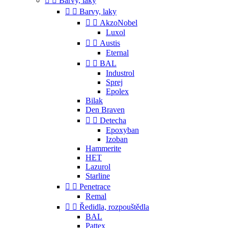


Barvy, laky


Barvy, laky


AkzoNobel
Luxol


Austis
Eternal


BAL
Industrol
Sprej
Epolex
Bilak
Den Braven


Detecha
Epoxyban
Izoban
Hammerite
HET
Lazurol
Starline


Penetrace
Remal


Ředidla, rozpouštědla
BAL
Pattex