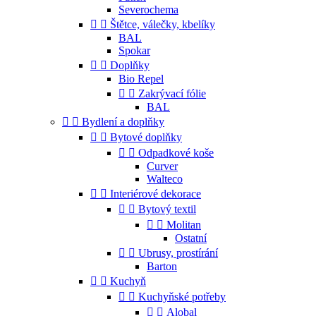
Severochema


Štětce, válečky, kbelíky
BAL
Spokar


Doplňky
Bio Repel


Zakrývací fólie
BAL


Bydlení a doplňky


Bytové doplňky


Odpadkové koše
Curver
Walteco


Interiérové dekorace


Bytový textil


Molitan
Ostatní


Ubrusy, prostírání
Barton


Kuchyň


Kuchyňské potřeby


Alobal