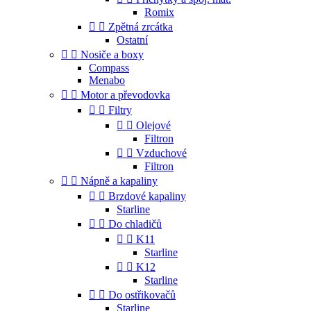
Romix


Zpětná zrcátka
Ostatní


Nosiče a boxy
Compass
Menabo


Motor a převodovka


Filtry


Olejové
Filtron


Vzduchové
Filtron


Nápně a kapaliny


Brzdové kapaliny
Starline


Do chladičů


K11
Starline


K12
Starline


Do ostřikovačů
Starline