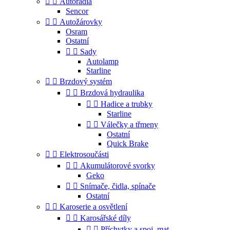


Autorádia
Sencor


Autožárovky
Osram
Ostatní


Sady
Autolamp
Starline


Brzdový systém


Brzdová hydraulika


Hadice a trubky
Starline


Válečky a třmeny
Ostatní
Quick Brake


Elektrosoučásti


Akumulátorové svorky
Geko


Snímače, čidla, spínače
Ostatní


Karoserie a osvětlení


Karosářské díly


Příchytky a spoj. mat.