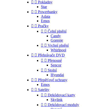


Pokladny
Star


Powerbanky
Adata
Emos


Pračky


Čelní plnění
Candy
Gorenje


Vrchní plnění
Whirlpool


Přehrávače DVD


Přenosné
Sencor


Stolní
Hyundai


Přepěťové ochrany
Emos


Satelity


Dekódovací karty
Skylink


Dekódovací moduly