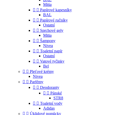
Mitia


Papírové kapesníky
BAL


Papírové ručníky
Ostatní


Sprchové gely
Mitia


Šampony
Nivea


Toaletní papír
Ostatní


Vatové tyčinky
Bel


Pleťové krémy
Nivea


Parfémy


Deodoranty


Pánské
STR8


Toaletní vody
Adidas


Úklidové pomůcky