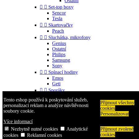
Ostatní


Set-top boxy
Sencor
Tesla


Skartovačky
Peach


Sluchátka, mikrofony
Genius
Ostatní
Philips
Samsung
Sony


Spínací hodiny
Emos
Geti


Sporáky
Mora
Tento eshop používá k poskytování služeb,


Příslušenství
Přijmout všechny
personalizaci reklam a analýze návštěvnosti
cookies
Gorenje
soubory cookie.
Personalizovat
Ostatní


Telefony
Více informací
Aligator
Nezbytně nutné cookies
Analytické
Přijmout zvolené
Nokia
cookies
cookies
Reklamní cookies
Samsung