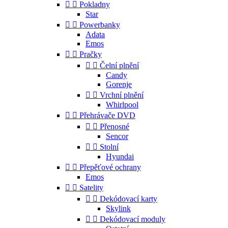


Pokladny
Star


Powerbanky
Adata
Emos


Pračky


Čelní plnění
Candy
Gorenje


Vrchní plnění
Whirlpool


Přehrávače DVD


Přenosné
Sencor


Stolní
Hyundai


Přepěťové ochrany
Emos


Satelity


Dekódovací karty
Skylink


Dekódovací moduly