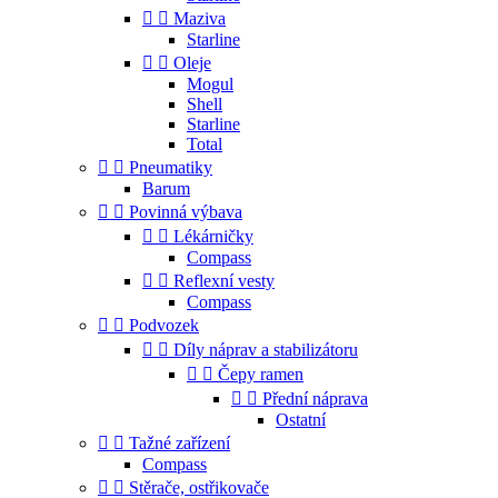


Maziva
Starline


Oleje
Mogul
Shell
Starline
Total


Pneumatiky
Barum


Povinná výbava


Lékárničky
Compass


Reflexní vesty
Compass


Podvozek


Díly náprav a stabilizátoru


Čepy ramen


Přední náprava
Ostatní


Tažné zařízení
Compass


Stěrače, ostřikovače