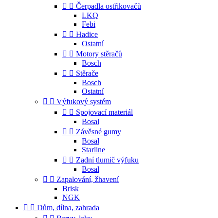


Čerpadla ostřikovačů
LKQ
Febi


Hadice
Ostatní


Motory stěračů
Bosch


Stěrače
Bosch
Ostatní


Výfukový systém


Spojovací materiál
Bosal


Závěsné gumy
Bosal
Starline


Zadní tlumič výfuku
Bosal


Zapalování, žhavení
Brisk
NGK


Dům, dílna, zahrada