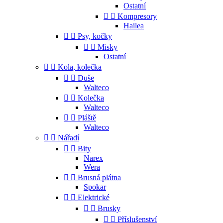
Ostatní


Kompresory
Hailea


Psy, kočky


Misky
Ostatní


Kola, kolečka


Duše
Walteco


Kolečka
Walteco


Pláště
Walteco


Nářadí


Bity
Narex
Wera


Brusná plátna
Spokar


Elektrické


Brusky


Příslušenství