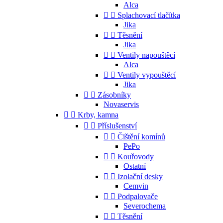
Alca


Splachovací tlačítka
Jika


Těsnění
Jika


Ventily napouštěcí
Alca


Ventily vypouštěcí
Jika


Zásobníky
Novaservis


Krby, kamna


Příslušenství


Čištění komínů
PePo


Kouřovody
Ostatní


Izolační desky
Cemvin


Podpalovače
Severochema


Těsnění