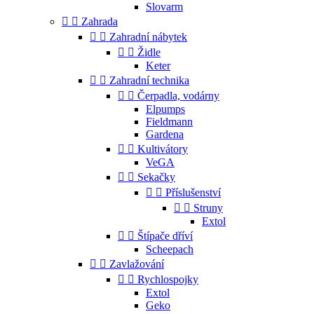
Slovarm


Zahrada


Zahradní nábytek


Židle
Keter


Zahradní technika


Čerpadla, vodárny
Elpumps
Fieldmann
Gardena


Kultivátory
VeGA


Sekačky


Příslušenství


Struny
Extol


Štípače dříví
Scheepach


Zavlažování


Rychlospojky
Extol
Geko