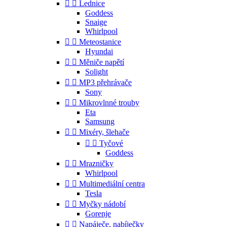


Lednice
Goddess
Snaige
Whirlpool


Meteostanice
Hyundai


Měniče napětí
Solight


MP3 přehrávače
Sony


Mikrovlnné trouby
Eta
Samsung


Mixéry, šlehače


Tyčové
Goddess


Mrazničky
Whirlpool


Multimediální centra
Tesla


Myčky nádobí
Gorenje


Napáječe, nabíječky