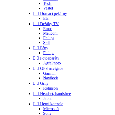
Tesla
Vestel


Domácí pekárny
Eta


Držáky TV
Emos
Meliconi
Philips
Stell


Fény
Philips


Fotoaparáty
AgfaPhoto


GPS navigace
Garmin
Navilock


Grily
Rohnson


Headset, handsfree
Jabra


Herní konzole
Microsoft
Sony