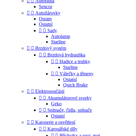


Autorádia
Sencor


Autožárovky
Osram
Ostatní


Sady
Autolamp
Starline


Brzdový systém


Brzdová hydraulika


Hadice a trubky
Starline


Válečky a třmeny
Ostatní
Quick Brake


Elektrosoučásti


Akumulátorové svorky
Geko


Snímače, čidla, spínače
Ostatní


Karoserie a osvětlení


Karosářské díly


Příchytky a spoj. mat.