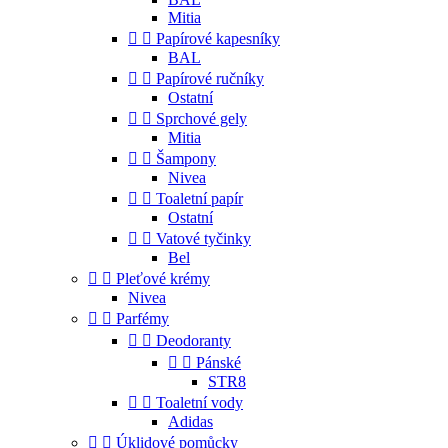
Mitia


Papírové kapesníky
BAL


Papírové ručníky
Ostatní


Sprchové gely
Mitia


Šampony
Nivea


Toaletní papír
Ostatní


Vatové tyčinky
Bel


Pleťové krémy
Nivea


Parfémy


Deodoranty


Pánské
STR8


Toaletní vody
Adidas


Úklidové pomůcky