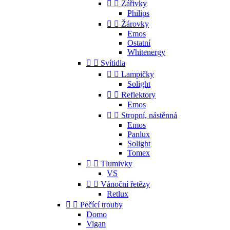


Zářivky
Philips


Žárovky
Emos
Ostatní
Whitenergy


Svítidla


Lampičky
Solight


Reflektory
Emos


Stropní, nástěnná
Emos
Panlux
Solight
Tomex


Tlumivky
VS


Vánoční řetězy
Retlux


Pečící trouby
Domo
Vigan