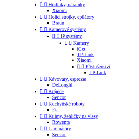


Hodinky, náramky
Xiaomi


Holící strojky, epilátory
Braun


Kamerové systémy


IP systémy


Kamery
iGet
TP-Link
Xiaomi


Příslušenství
TP-Link


Kávovary, espressa
DeLonghi


Kráječe
Sencor


Kuchyňské roboty
Eta


Kulmy, žehličky na vlasy
Rowenta


Laminátory
Sencor