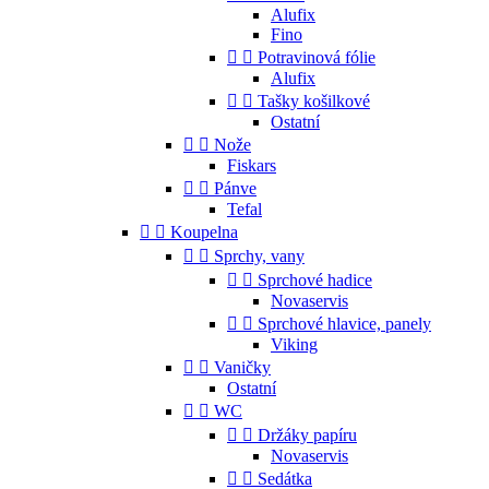
Alufix
Fino


Potravinová fólie
Alufix


Tašky košilkové
Ostatní


Nože
Fiskars


Pánve
Tefal


Koupelna


Sprchy, vany


Sprchové hadice
Novaservis


Sprchové hlavice, panely
Viking


Vaničky
Ostatní


WC


Držáky papíru
Novaservis


Sedátka