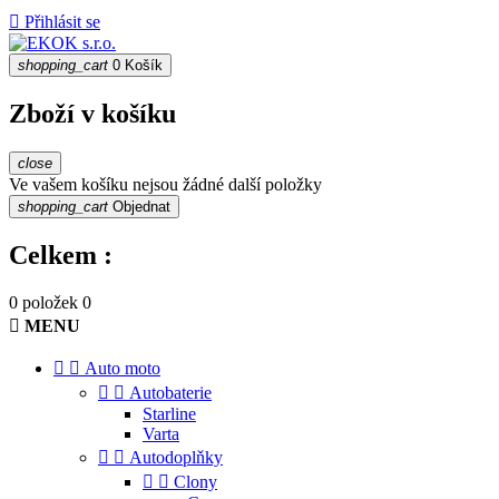

Přihlásit se
shopping_cart
0
Košík
Zboží v košíku
close
Ve vašem košíku nejsou žádné další položky
shopping_cart
Objednat
Celkem :
0 položek
0

MENU


Auto moto


Autobaterie
Starline
Varta


Autodoplňky


Clony