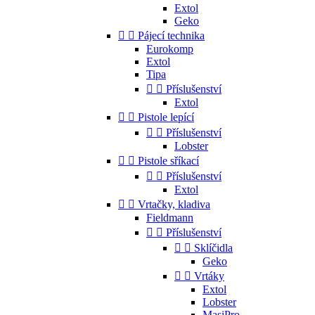
Extol
Geko


Pájecí technika
Eurokomp
Extol
Tipa


Příslušenství
Extol


Pistole lepící


Příslušenství
Lobster


Pistole sříkací


Příslušenství
Extol


Vrtačky, kladiva
Fieldmann


Příslušenství


Sklíčidla
Geko


Vrtáky
Extol
Lobster
MasiPro