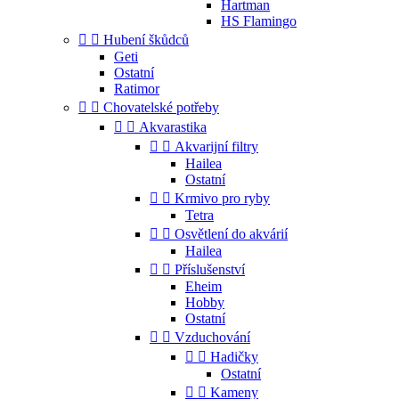
Hartman
HS Flamingo


Hubení škůdců
Geti
Ostatní
Ratimor


Chovatelské potřeby


Akvarastika


Akvarijní filtry
Hailea
Ostatní


Krmivo pro ryby
Tetra


Osvětlení do akvárií
Hailea


Příslušenství
Eheim
Hobby
Ostatní


Vzduchování


Hadičky
Ostatní


Kameny