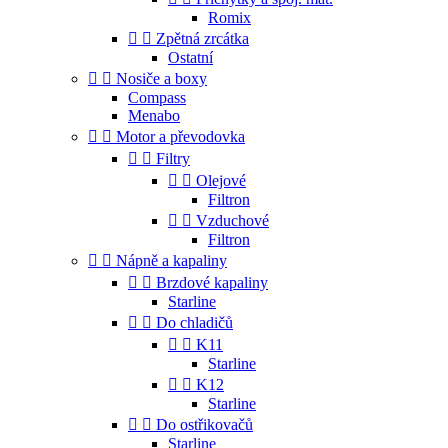
Romix


Zpětná zrcátka
Ostatní


Nosiče a boxy
Compass
Menabo


Motor a převodovka


Filtry


Olejové
Filtron


Vzduchové
Filtron


Nápně a kapaliny


Brzdové kapaliny
Starline


Do chladičů


K11
Starline


K12
Starline


Do ostřikovačů
Starline