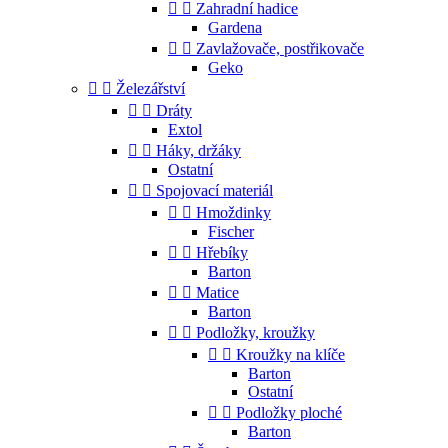


Zahradní hadice
Gardena


Zavlažovače, postřikovače
Geko


Železářství


Dráty
Extol


Háky, držáky
Ostatní


Spojovací materiál


Hmoždinky
Fischer


Hřebíky
Barton


Matice
Barton


Podložky, kroužky


Kroužky na klíče
Barton
Ostatní


Podložky ploché
Barton