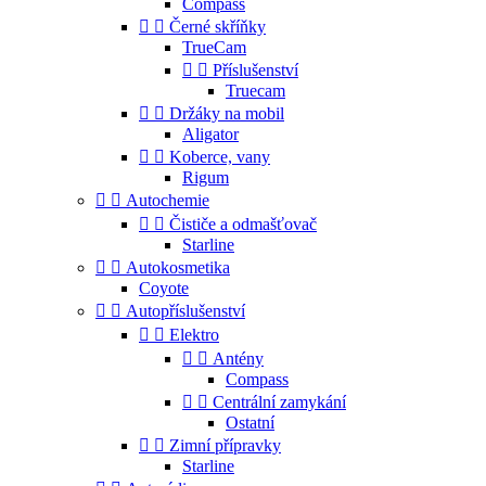
Compass


Černé skříňky
TrueCam


Příslušenství
Truecam


Držáky na mobil
Aligator


Koberce, vany
Rigum


Autochemie


Čističe a odmašťovač
Starline


Autokosmetika
Coyote


Autopříslušenství


Elektro


Antény
Compass


Centrální zamykání
Ostatní


Zimní přípravky
Starline