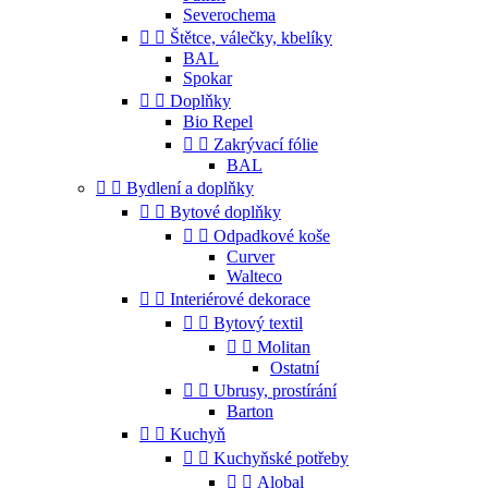
Severochema


Štětce, válečky, kbelíky
BAL
Spokar


Doplňky
Bio Repel


Zakrývací fólie
BAL


Bydlení a doplňky


Bytové doplňky


Odpadkové koše
Curver
Walteco


Interiérové dekorace


Bytový textil


Molitan
Ostatní


Ubrusy, prostírání
Barton


Kuchyň


Kuchyňské potřeby


Alobal