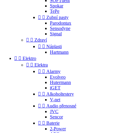
SOFTdent
Spokar
TePe


Zubní pasty
Parodontax
Sensodyne
Signal


Zdraví


Náplasti
Hartmann


Elektro


Elektra


Alarmy
Evolveo
Hutermann
iGET


Alkoholtestery
V-net


Audio přenosné
JVC
Sencor


Baterie
2-Power