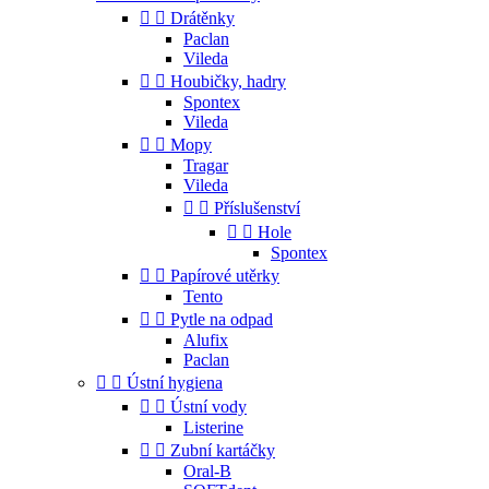


Drátěnky
Paclan
Vileda


Houbičky, hadry
Spontex
Vileda


Mopy
Tragar
Vileda


Příslušenství


Hole
Spontex


Papírové utěrky
Tento


Pytle na odpad
Alufix
Paclan


Ústní hygiena


Ústní vody
Listerine


Zubní kartáčky
Oral-B