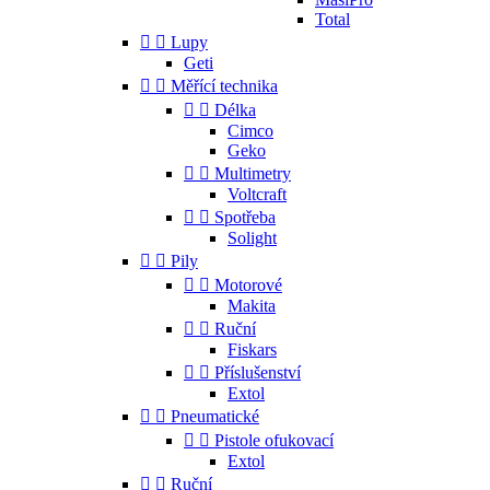
Total


Lupy
Geti


Měřící technika


Délka
Cimco
Geko


Multimetry
Voltcraft


Spotřeba
Solight


Pily


Motorové
Makita


Ruční
Fiskars


Příslušenství
Extol


Pneumatické


Pistole ofukovací
Extol


Ruční