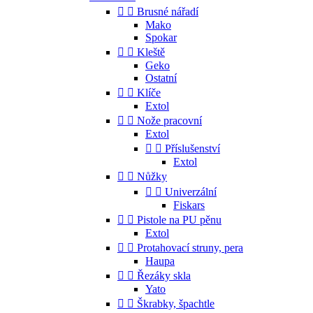


Brusné nářadí
Mako
Spokar


Kleště
Geko
Ostatní


Klíče
Extol


Nože pracovní
Extol


Příslušenství
Extol


Nůžky


Univerzální
Fiskars


Pistole na PU pěnu
Extol


Protahovací struny, pera
Haupa


Řezáky skla
Yato


Škrabky, špachtle