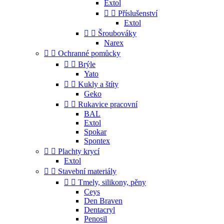
Extol


Příslušenství
Extol


Šroubováky
Narex


Ochranné pomůcky


Brýle
Yato


Kukly a štíty
Geko


Rukavice pracovní
BAL
Extol
Spokar
Spontex


Plachty krycí
Extol


Stavební materiály


Tmely, silikony, pěny
Ceys
Den Braven
Dentacryl
Penosil