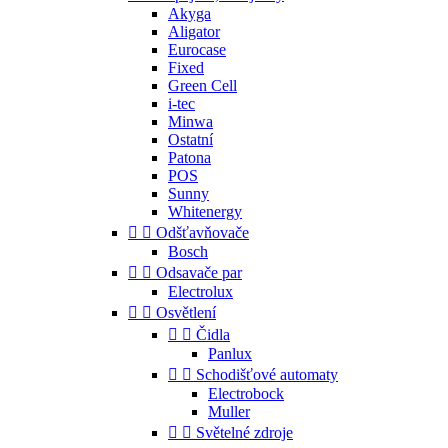
Akyga
Aligator
Eurocase
Fixed
Green Cell
i-tec
Minwa
Ostatní
Patona
POS
Sunny
Whitenergy


Odšťavňovače
Bosch


Odsavače par
Electrolux


Osvětlení


Čidla
Panlux


Schodišťové automaty
Electrobock
Muller


Světelné zdroje