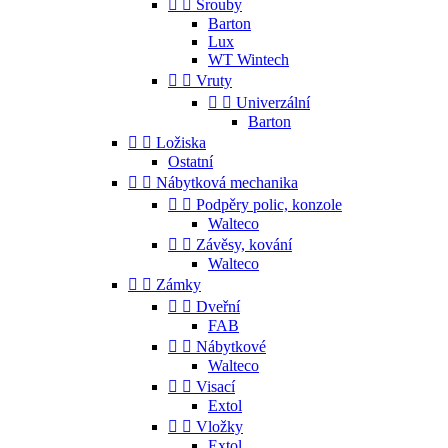


Šrouby
Barton
Lux
WT Wintech


Vruty


Univerzální
Barton


Ložiska
Ostatní


Nábytková mechanika


Podpěry polic, konzole
Walteco


Závěsy, kování
Walteco


Zámky


Dveřní
FAB


Nábytkové
Walteco


Visací
Extol


Vložky
Extol