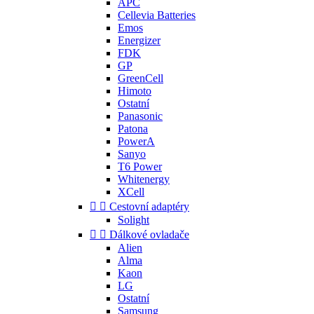
APC
Cellevia Batteries
Emos
Energizer
FDK
GP
GreenCell
Himoto
Ostatní
Panasonic
Patona
PowerA
Sanyo
T6 Power
Whitenergy
XCell


Cestovní adaptéry
Solight


Dálkové ovladače
Alien
Alma
Kaon
LG
Ostatní
Samsung