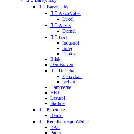


Barvy, laky


Barvy, laky


AkzoNobel
Luxol


Austis
Eternal


BAL
Industrol
Sprej
Epolex
Bilak
Den Braven


Detecha
Epoxyban
Izoban
Hammerite
HET
Lazurol
Starline


Penetrace
Remal


Ředidla, rozpouštědla
BAL
Pattex