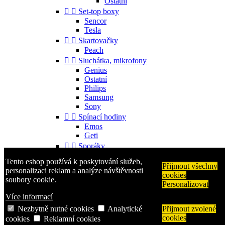
Ostatní


Set-top boxy
Sencor
Tesla


Skartovačky
Peach


Sluchátka, mikrofony
Genius
Ostatní
Philips
Samsung
Sony


Spínací hodiny
Emos
Geti


Sporáky
Mora
Tento eshop používá k poskytování služeb,


Příslušenství
Přijmout všechny
personalizaci reklam a analýze návštěvnosti
cookies
Gorenje
soubory cookie.
Personalizovat
Ostatní


Telefony
Více informací
Aligator
Nezbytně nutné cookies
Analytické
Přijmout zvolené
Nokia
cookies
cookies
Reklamní cookies
Samsung