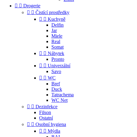


Drogerie


Čistící prostředky


Kuchyně
Delfin
Jar
Miele
Real
Somat


Nábytek
Pronto


Univerzální
Savo


WC
Bref
Duck
Tatrachema
WC Net


Dezinfekce
Filson
Ostatní


Osobní hygiena


Mýdla
BAL