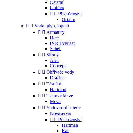
Ostatní
Uniflex


Příslušenství
Ostatní


Voda, plyn, topení


Armatury
Herz
IVR Everlast
Schell


Sifony
Alca
Concept


Ohřívače vody
Dražice


Těsnění
Hartman


Tlakové láhve
Meva


Vodovodní baterie
Novaservis


Příslušenství
Hartman
Raf