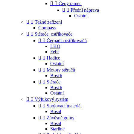


Čepy ramen


Přední náprava
Ostatní


Tažné zařízení
Compass


Stěrače, ostřikovače


Čerpadla ostřikovačů
LKQ
Febi


Hadice
Ostatní


Motory stěračů
Bosch


Stěrače
Bosch
Ostatní


Výfukový systém


Spojovací materiál
Bosal


Závěsné gumy
Bosal
Starline