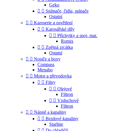
Geko


Snímače, čidla, spínače
Ostatní


Karoserie a osvětlení


Karosářské díly


Příchytky a spoj. mat.
Romix


Zpětná zrcátka
Ostatní


Nosiče a boxy
Compass
Menabo


Motor a převodovka


Filtry


Olejové
Filtron


Vzduchové
Filtron


Nápně a kapaliny


Brzdové kapaliny
Starline


Do chladičů