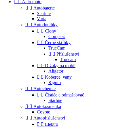


Auto moto


Autobaterie
Starline
Varta


Autodoplňky


Clony
Compass


Černé skříňky
TrueCam


Příslušenství
Truecam


Držáky na mobil
Aligator


Koberce, vany
Rigum


Autochemie


Čističe a odmašťovač
Starline


Autokosmetika
Coyote


Autopříslušenství


Elektro