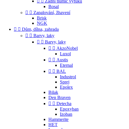


Zadní tlumič výfuku
Bosal


Zapalování, žhavení
Brisk
NGK


Dům, dílna, zahrada


Barvy, laky


Barvy, laky


AkzoNobel
Luxol


Austis
Eternal


BAL
Industrol
Sprej
Epolex
Bilak
Den Braven


Detecha
Epoxyban
Izoban
Hammerite
HET