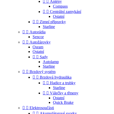


Antény
Compass


Centrální zamykání
Ostatní


Zimní přípravky
Starline


Autorádia
Sencor


Autožárovky
Osram
Ostatní


Sady
Autolamp
Starline


Brzdový systém


Brzdová hydraulika


Hadice a trubky
Starline


Válečky a třmeny
Ostatní
Quick Brake


Elektrosoučásti


Akumulátorové svorky