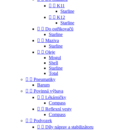


K11
Starline


K12
Starline


Do ostřikovačů
Starline


Maziva
Starline


Oleje
Mogul
Shell
Starline
Total


Pneumatiky
Barum


Povinná výbava


Lékárničky
Compass


Reflexní vesty
Compass


Podvozek


Díly náprav a stabilizátoru