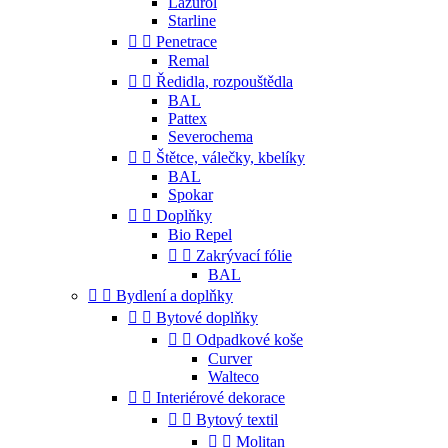
Lazurol
Starline


Penetrace
Remal


Ředidla, rozpouštědla
BAL
Pattex
Severochema


Štětce, válečky, kbelíky
BAL
Spokar


Doplňky
Bio Repel


Zakrývací fólie
BAL


Bydlení a doplňky


Bytové doplňky


Odpadkové koše
Curver
Walteco


Interiérové dekorace


Bytový textil


Molitan