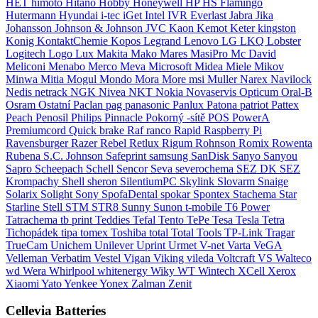
HET
himoto
Hitano
Hobby
Honeywell
HP
HS Flamingo
Hutermann
Hyundai
i-tec
iGet
Intel
IVR Everlast
Jabra
Jika
Johansson
Johnson & Johnson
JVC
Kaon
Kemot
Keter
kingston
Konig
KontaktChemie
Kopos
Legrand
Lenovo
LG
LKQ
Lobster
Logitech
Logo
Lux
Makita
Mako
Mares
MasiPro
Mc David
Meliconi
Menabo
Merco
Meva
Microsoft
Midea
Miele
Mikov
Minwa
Mitia
Mogul
Mondo
Mora
More
msi
Muller
Narex
Navilock
Nedis
netrack
NGK
Nivea
NKT
Nokia
Novaservis
Opticum
Oral-B
Osram
Ostatní
Paclan
pag
panasonic
Panlux
Patona
patriot
Pattex
Peach
Penosil
Philips
Pinnacle
Pokorný -sítě
POS
PowerA
Premiumcord
Quick brake
Raf
ranco
Rapid
Raspberry Pi
Ravensburger
Razer
Rebel
Retlux
Rigum
Rohnson
Romix
Rowenta
Rubena
S.C. Johnson
Safeprint
samsung
SanDisk
Sanyo
Sanyou
Sapro
Scheepach
Schell
Sencor
Seva
severochema
SEZ DK
SEZ
Krompachy
Shell
sheron
SilentiumPC
Skylink
Slovarm
Snaige
Solarix
Solight
Sony
SpofaDental
spokar
Spontex
Stachema
Star
Starline
Stell
STM
STR8
Sunny
Sunon
t-mobile
T6 Power
Tatrachema
tb print
Teddies
Tefal
Tento
TePe
Tesa
Tesla
Tetra
Tichopádek
tipa
tomex
Toshiba
total
Total Tools
TP-Link
Tragar
TrueCam
Unichem
Unilever
Uprint
Urmet
V-net
Varta
VeGA
Velleman
Verbatim
Vestel
Vigan
Viking
vileda
Voltcraft
VS
Walteco
wd
Wera
Whirlpool
whitenergy
Wiky
WT Wintech
XCell
Xerox
Xiaomi
Yato
Yenkee
Yonex
Zalman
Zenit
Cellevia Batteries