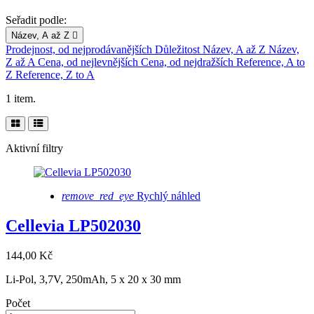
Seřadit podle:
Název, A až Z

Prodejnost, od nejprodávanějších
Důležitost
Název, A až Z
Název,
Z až A
Cena, od nejlevnějších
Cena, od nejdražších
Reference, A to
Z
Reference, Z to A
1 item.
Aktivní filtry
remove_red_eye
Rychlý náhled
Cellevia LP502030
144,00 Kč
Li-Pol, 3,7V, 250mAh, 5 x 20 x 30 mm
Počet