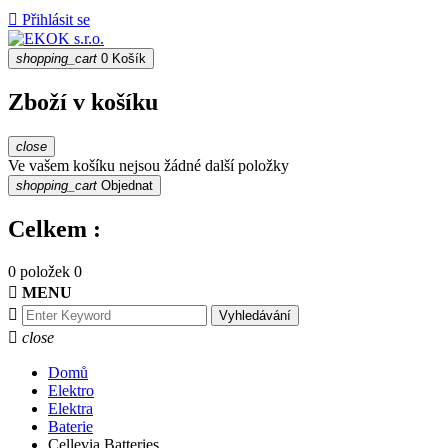

Přihlásit se
shopping_cart
0
Košík
Zboží v košíku
close
Ve vašem košíku nejsou žádné další položky
shopping_cart
Objednat
Celkem :
0 položek
0

MENU

Vyhledávání

close
Domů
Elektro
Elektra
Baterie
Cellevia Batteries