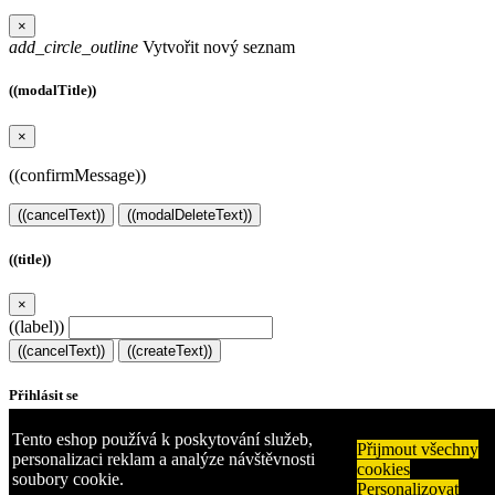
×
add_circle_outline
Vytvořit nový seznam
((modalTitle))
×
((confirmMessage))
((cancelText))
((modalDeleteText))
((title))
×
((label))
((cancelText))
((createText))
Přihlásit se
Tento eshop používá k poskytování služeb,
×
Přijmout všechny
personalizaci reklam a analýze návštěvnosti
cookies
soubory cookie.
Musíte být přihlášen, abyste si mohli výrobky uložit do svého
Personalizovat