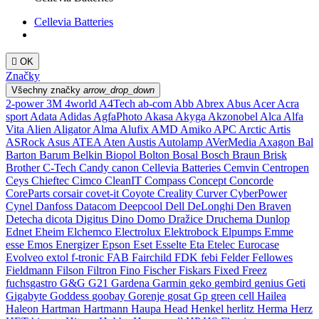
Cellevia Batteries

OK
Značky
Všechny značky
arrow_drop_down
2-power
3M
4world
A4Tech
ab-com
Abb
Abrex
Abus
Acer
Acra
sport
Adata
Adidas
AgfaPhoto
Akasa
Akyga
Akzonobel
Alca
Alfa
Vita
Alien
Aligator
Alma
Alufix
AMD
Amiko
APC
Arctic
Artis
ASRock
Asus
ATEA
Aten
Austis
Autolamp
AVerMedia
Axagon
Bal
Barton
Barum
Belkin
Biopol
Bolton
Bosal
Bosch
Braun
Brisk
Brother
C-Tech
Candy
canon
Cellevia Batteries
Cemvin
Centropen
Ceys
Chieftec
Cimco
CleanIT
Compass
Concept
Concorde
CoreParts
corsair
covet-it
Coyote
Creality
Curver
CyberPower
Cynel
Danfoss
Datacom
Deepcool
Dell
DeLonghi
Den Braven
Detecha
dicota
Digitus
Dino
Domo
Dražice
Druchema
Dunlop
Ednet
Eheim
Elchemco
Electrolux
Elektrobock
Elpumps
Emme
esse
Emos
Energizer
Epson
Eset
Esselte
Eta
Etelec
Eurocase
Evolveo
extol
f-tronic
FAB
Fairchild
FDK
febi
Felder
Fellowes
Fieldmann
Filson
Filtron
Fino
Fischer
Fiskars
Fixed
Freez
fuchsgastro
G&G
G21
Gardena
Garmin
geko
gembird
genius
Geti
Gigabyte
Goddess
goobay
Gorenje
gosat
Gp
green cell
Hailea
Haleon
Hartman
Hartmann
Haupa
Head
Henkel
herlitz
Herma
Herz