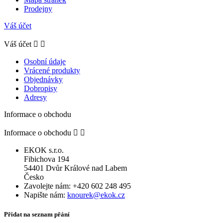
Prodejny
Váš účet
Váš účet


Osobní údaje
Vrácené produkty
Objednávky
Dobropisy
Adresy
Informace o obchodu
Informace o obchodu


EKOK s.r.o.
Fibichova 194
54401 Dvůr Králové nad Labem
Česko
Zavolejte nám:
+420 602 248 495
Napište nám:
knourek@ekok.cz
Přidat na seznam přání