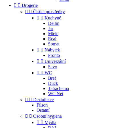


Drogerie


Čistící prostředky


Kuchyně
Delfin
Jar
Miele
Real
Somat


Nábytek
Pronto


Univerzální
Savo


WC
Bref
Duck
Tatrachema
WC Net


Dezinfekce
Filson
Ostatní


Osobní hygiena


Mýdla
BAL