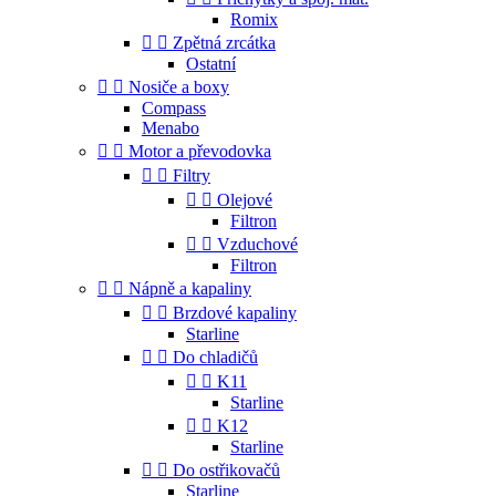
Romix


Zpětná zrcátka
Ostatní


Nosiče a boxy
Compass
Menabo


Motor a převodovka


Filtry


Olejové
Filtron


Vzduchové
Filtron


Nápně a kapaliny


Brzdové kapaliny
Starline


Do chladičů


K11
Starline


K12
Starline


Do ostřikovačů
Starline