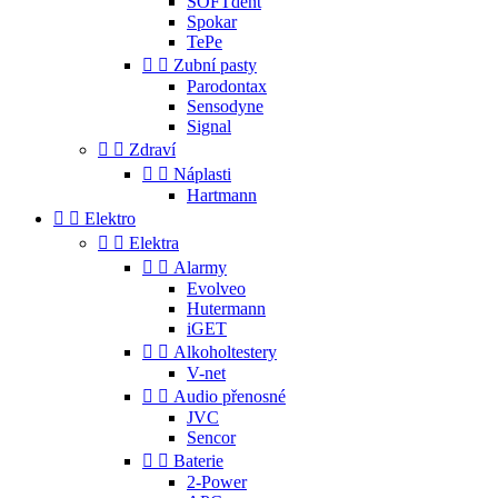
SOFTdent
Spokar
TePe


Zubní pasty
Parodontax
Sensodyne
Signal


Zdraví


Náplasti
Hartmann


Elektro


Elektra


Alarmy
Evolveo
Hutermann
iGET


Alkoholtestery
V-net


Audio přenosné
JVC
Sencor


Baterie
2-Power