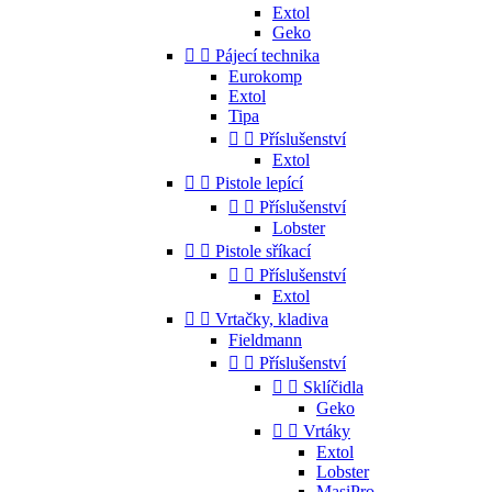
Extol
Geko


Pájecí technika
Eurokomp
Extol
Tipa


Příslušenství
Extol


Pistole lepící


Příslušenství
Lobster


Pistole sříkací


Příslušenství
Extol


Vrtačky, kladiva
Fieldmann


Příslušenství


Sklíčidla
Geko


Vrtáky
Extol
Lobster
MasiPro