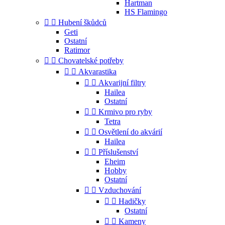
Hartman
HS Flamingo


Hubení škůdců
Geti
Ostatní
Ratimor


Chovatelské potřeby


Akvarastika


Akvarijní filtry
Hailea
Ostatní


Krmivo pro ryby
Tetra


Osvětlení do akvárií
Hailea


Příslušenství
Eheim
Hobby
Ostatní


Vzduchování


Hadičky
Ostatní


Kameny