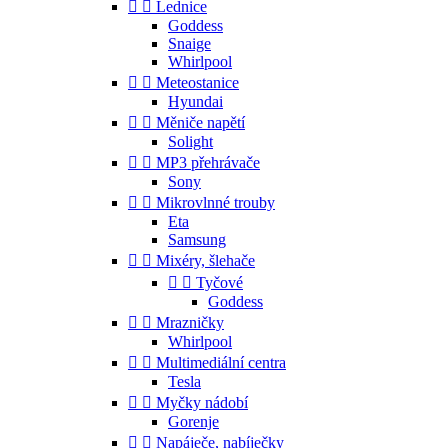


Lednice
Goddess
Snaige
Whirlpool


Meteostanice
Hyundai


Měniče napětí
Solight


MP3 přehrávače
Sony


Mikrovlnné trouby
Eta
Samsung


Mixéry, šlehače


Tyčové
Goddess


Mrazničky
Whirlpool


Multimediální centra
Tesla


Myčky nádobí
Gorenje


Napáječe, nabíječky