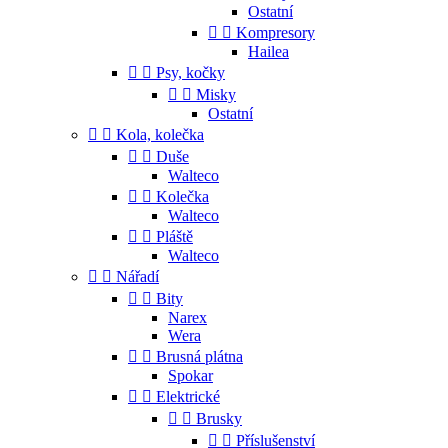
Ostatní


Kompresory
Hailea


Psy, kočky


Misky
Ostatní


Kola, kolečka


Duše
Walteco


Kolečka
Walteco


Pláště
Walteco


Nářadí


Bity
Narex
Wera


Brusná plátna
Spokar


Elektrické


Brusky


Příslušenství