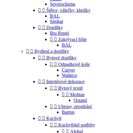
Severochema


Štětce, válečky, kbelíky
BAL
Spokar


Doplňky
Bio Repel


Zakrývací fólie
BAL


Bydlení a doplňky


Bytové doplňky


Odpadkové koše
Curver
Walteco


Interiérové dekorace


Bytový textil


Molitan
Ostatní


Ubrusy, prostírání
Barton


Kuchyň


Kuchyňské potřeby


Alobal