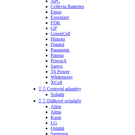
APC
Cellevia Batteries
Emos
Energizer
FDK
GP
GreenCell
Himoto
Ostatní
Panasonic
Patona
PowerA
Sanyo
T6 Power
Whitenergy
XCell


Cestovní adaptéry
Solight


Dálkové ovladače
Alien
Alma
Kaon
LG
Ostatní
Samsung