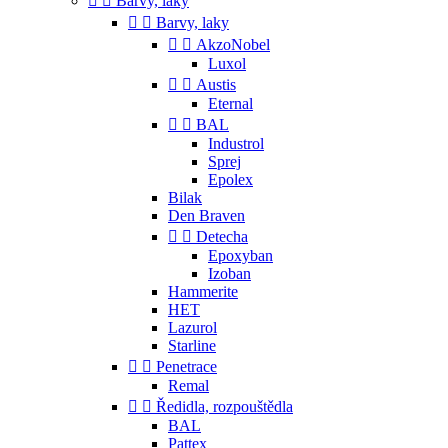


Barvy, laky


Barvy, laky


AkzoNobel
Luxol


Austis
Eternal


BAL
Industrol
Sprej
Epolex
Bilak
Den Braven


Detecha
Epoxyban
Izoban
Hammerite
HET
Lazurol
Starline


Penetrace
Remal


Ředidla, rozpouštědla
BAL
Pattex