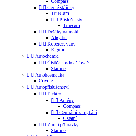
Compass


Černé skříňky
TrueCam


Příslušenství
Truecam


Držáky na mobil
Aligator


Koberce, vany
Rigum


Autochemie


Čističe a odmašťovač
Starline


Autokosmetika
Coyote


Autopříslušenství


Elektro


Antény
Compass


Centrální zamykání
Ostatní


Zimní přípravky
Starline