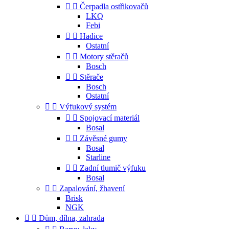


Čerpadla ostřikovačů
LKQ
Febi


Hadice
Ostatní


Motory stěračů
Bosch


Stěrače
Bosch
Ostatní


Výfukový systém


Spojovací materiál
Bosal


Závěsné gumy
Bosal
Starline


Zadní tlumič výfuku
Bosal


Zapalování, žhavení
Brisk
NGK


Dům, dílna, zahrada