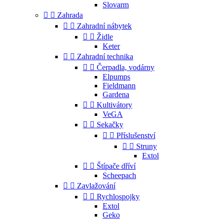
Slovarm


Zahrada


Zahradní nábytek


Židle
Keter


Zahradní technika


Čerpadla, vodárny
Elpumps
Fieldmann
Gardena


Kultivátory
VeGA


Sekačky


Příslušenství


Struny
Extol


Štípače dříví
Scheepach


Zavlažování


Rychlospojky
Extol
Geko