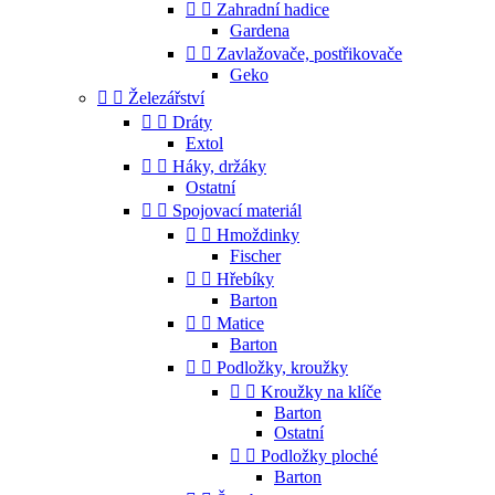


Zahradní hadice
Gardena


Zavlažovače, postřikovače
Geko


Železářství


Dráty
Extol


Háky, držáky
Ostatní


Spojovací materiál


Hmoždinky
Fischer


Hřebíky
Barton


Matice
Barton


Podložky, kroužky


Kroužky na klíče
Barton
Ostatní


Podložky ploché
Barton