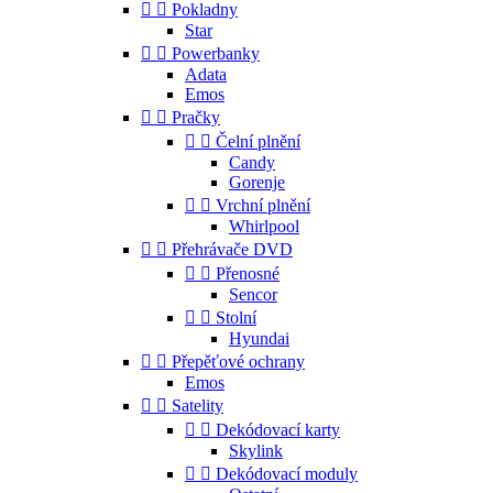


Pokladny
Star


Powerbanky
Adata
Emos


Pračky


Čelní plnění
Candy
Gorenje


Vrchní plnění
Whirlpool


Přehrávače DVD


Přenosné
Sencor


Stolní
Hyundai


Přepěťové ochrany
Emos


Satelity


Dekódovací karty
Skylink


Dekódovací moduly