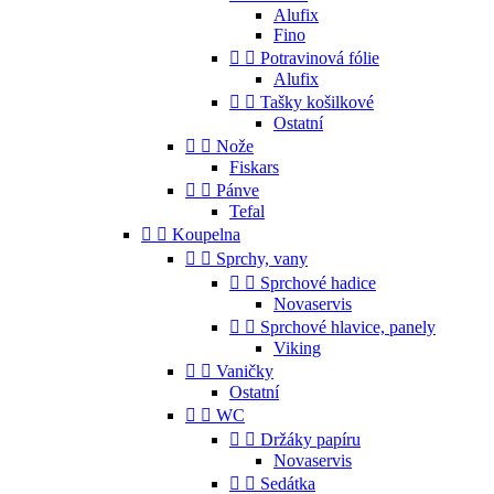
Alufix
Fino


Potravinová fólie
Alufix


Tašky košilkové
Ostatní


Nože
Fiskars


Pánve
Tefal


Koupelna


Sprchy, vany


Sprchové hadice
Novaservis


Sprchové hlavice, panely
Viking


Vaničky
Ostatní


WC


Držáky papíru
Novaservis


Sedátka