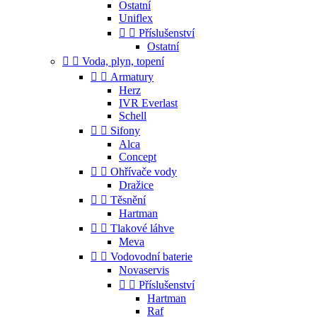
Ostatní
Uniflex


Příslušenství
Ostatní


Voda, plyn, topení


Armatury
Herz
IVR Everlast
Schell


Sifony
Alca
Concept


Ohřívače vody
Dražice


Těsnění
Hartman


Tlakové láhve
Meva


Vodovodní baterie
Novaservis


Příslušenství
Hartman
Raf