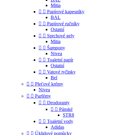
Mitia


Papírové kapesníky
BAL


Papírové ručníky
Ostatní


Sprchové gely
Mitia


Šampony
Nivea


Toaletní papír
Ostatní


Vatové tyčinky
Bel


Pleťové krémy
Nivea


Parfémy


Deodoranty


Pánské
STR8


Toaletní vody
Adidas


Úklidové pomůcky