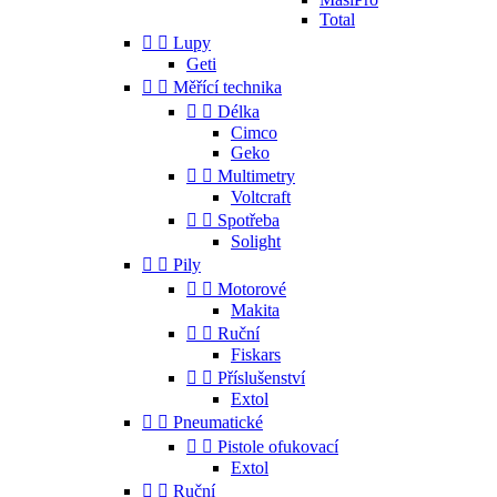
Total


Lupy
Geti


Měřící technika


Délka
Cimco
Geko


Multimetry
Voltcraft


Spotřeba
Solight


Pily


Motorové
Makita


Ruční
Fiskars


Příslušenství
Extol


Pneumatické


Pistole ofukovací
Extol


Ruční