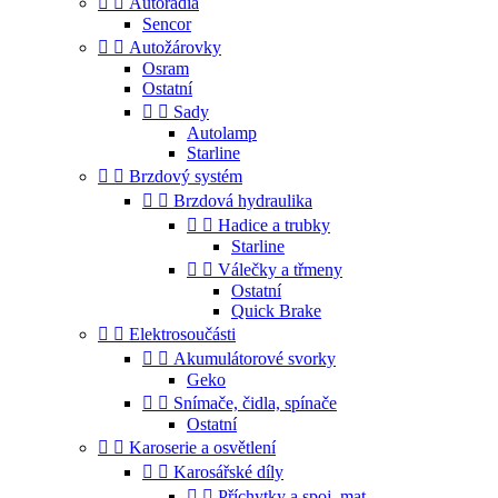


Autorádia
Sencor


Autožárovky
Osram
Ostatní


Sady
Autolamp
Starline


Brzdový systém


Brzdová hydraulika


Hadice a trubky
Starline


Válečky a třmeny
Ostatní
Quick Brake


Elektrosoučásti


Akumulátorové svorky
Geko


Snímače, čidla, spínače
Ostatní


Karoserie a osvětlení


Karosářské díly


Příchytky a spoj. mat.