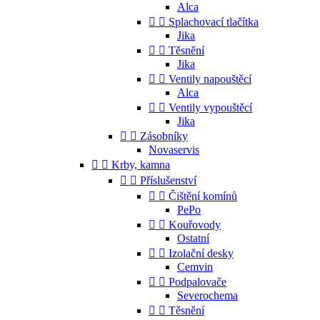
Alca


Splachovací tlačítka
Jika


Těsnění
Jika


Ventily napouštěcí
Alca


Ventily vypouštěcí
Jika


Zásobníky
Novaservis


Krby, kamna


Příslušenství


Čištění komínů
PePo


Kouřovody
Ostatní


Izolační desky
Cemvin


Podpalovače
Severochema


Těsnění