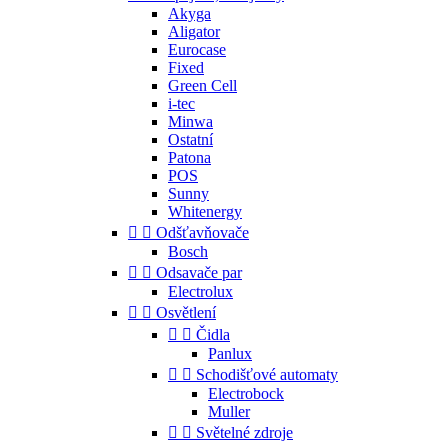
Akyga
Aligator
Eurocase
Fixed
Green Cell
i-tec
Minwa
Ostatní
Patona
POS
Sunny
Whitenergy


Odšťavňovače
Bosch


Odsavače par
Electrolux


Osvětlení


Čidla
Panlux


Schodišťové automaty
Electrobock
Muller


Světelné zdroje