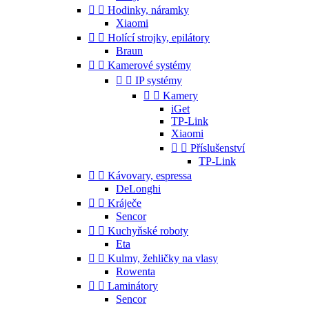


Hodinky, náramky
Xiaomi


Holící strojky, epilátory
Braun


Kamerové systémy


IP systémy


Kamery
iGet
TP-Link
Xiaomi


Příslušenství
TP-Link


Kávovary, espressa
DeLonghi


Kráječe
Sencor


Kuchyňské roboty
Eta


Kulmy, žehličky na vlasy
Rowenta


Laminátory
Sencor