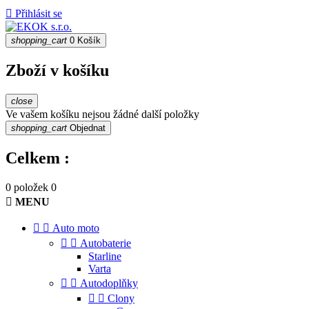

Přihlásit se
shopping_cart
0
Košík
Zboží v košíku
close
Ve vašem košíku nejsou žádné další položky
shopping_cart
Objednat
Celkem :
0 položek
0

MENU


Auto moto


Autobaterie
Starline
Varta


Autodoplňky


Clony