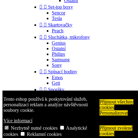
Ostatní


Set-top boxy
Sencor
Tesla


Skartovačky
Peach


Sluchátka, mikrofony
Genius
Ostatní
Philips
Samsung
Sony


Spínací hodiny
Emos
Geti


Sporáky
Mora
Tento eshop používá k poskytování služeb,


Příslušenství
Přijmout všechny
personalizaci reklam a analýze návštěvnosti
cookies
Gorenje
soubory cookie.
Personalizovat
Ostatní


Telefony
Více informací
Aligator
Nezbytně nutné cookies
Analytické
Přijmout zvolené
Nokia
cookies
cookies
Reklamní cookies
Samsung