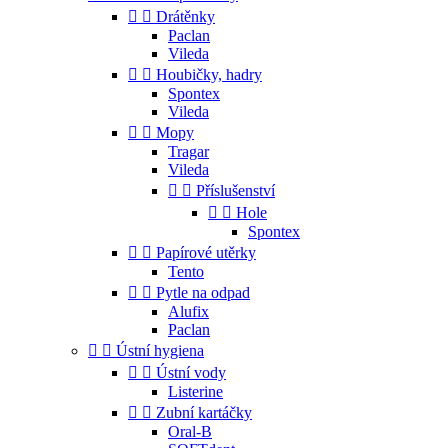


Drátěnky
Paclan
Vileda


Houbičky, hadry
Spontex
Vileda


Mopy
Tragar
Vileda


Příslušenství


Hole
Spontex


Papírové utěrky
Tento


Pytle na odpad
Alufix
Paclan


Ústní hygiena


Ústní vody
Listerine


Zubní kartáčky
Oral-B