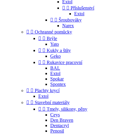
Extol


Příslušenství
Extol


Šroubováky
Narex


Ochranné pomůcky


Brýle
Yato


Kukly a štíty
Geko


Rukavice pracovní
BAL
Extol
Spokar
Spontex


Plachty krycí
Extol


Stavební materiály


Tmely, silikony, pěny
Ceys
Den Braven
Dentacryl
Penosil