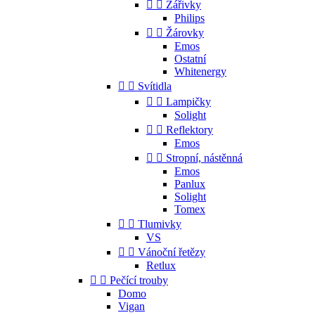


Zářivky
Philips


Žárovky
Emos
Ostatní
Whitenergy


Svítidla


Lampičky
Solight


Reflektory
Emos


Stropní, nástěnná
Emos
Panlux
Solight
Tomex


Tlumivky
VS


Vánoční řetězy
Retlux


Pečící trouby
Domo
Vigan