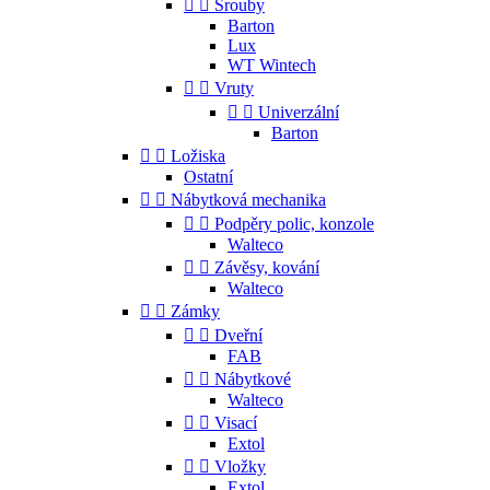


Šrouby
Barton
Lux
WT Wintech


Vruty


Univerzální
Barton


Ložiska
Ostatní


Nábytková mechanika


Podpěry polic, konzole
Walteco


Závěsy, kování
Walteco


Zámky


Dveřní
FAB


Nábytkové
Walteco


Visací
Extol


Vložky
Extol