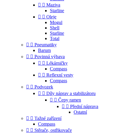


Maziva
Starline


Oleje
Mogul
Shell
Starline
Total


Pneumatiky
Barum


Povinná výbava


Lékárničky
Compass


Reflexní vesty
Compass


Podvozek


Díly náprav a stabilizátoru


Čepy ramen


Přední náprava
Ostatní


Tažné zařízení
Compass


Stěrače, ostřikovače