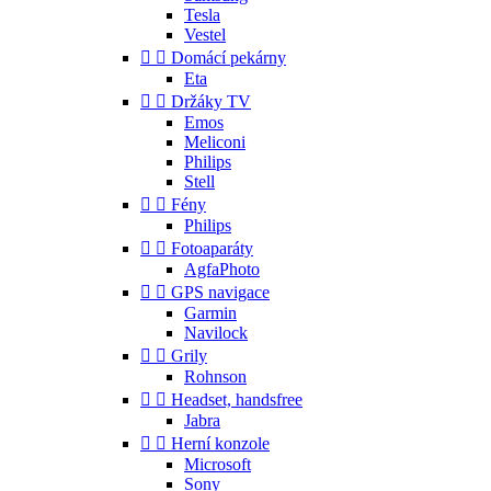
Tesla
Vestel


Domácí pekárny
Eta


Držáky TV
Emos
Meliconi
Philips
Stell


Fény
Philips


Fotoaparáty
AgfaPhoto


GPS navigace
Garmin
Navilock


Grily
Rohnson


Headset, handsfree
Jabra


Herní konzole
Microsoft
Sony