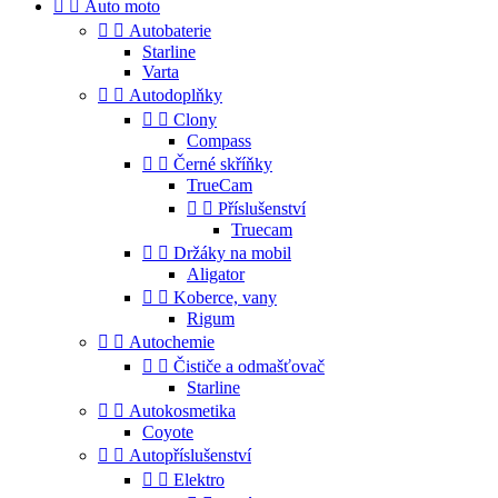


Auto moto


Autobaterie
Starline
Varta


Autodoplňky


Clony
Compass


Černé skříňky
TrueCam


Příslušenství
Truecam


Držáky na mobil
Aligator


Koberce, vany
Rigum


Autochemie


Čističe a odmašťovač
Starline


Autokosmetika
Coyote


Autopříslušenství


Elektro