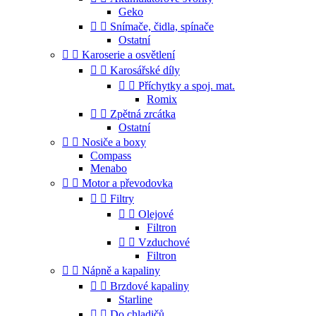
Geko


Snímače, čidla, spínače
Ostatní


Karoserie a osvětlení


Karosářské díly


Příchytky a spoj. mat.
Romix


Zpětná zrcátka
Ostatní


Nosiče a boxy
Compass
Menabo


Motor a převodovka


Filtry


Olejové
Filtron


Vzduchové
Filtron


Nápně a kapaliny


Brzdové kapaliny
Starline


Do chladičů