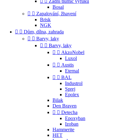


Zadní tlumič výfuku
Bosal


Zapalování, žhavení
Brisk
NGK


Dům, dílna, zahrada


Barvy, laky


Barvy, laky


AkzoNobel
Luxol


Austis
Eternal


BAL
Industrol
Sprej
Epolex
Bilak
Den Braven


Detecha
Epoxyban
Izoban
Hammerite
HET