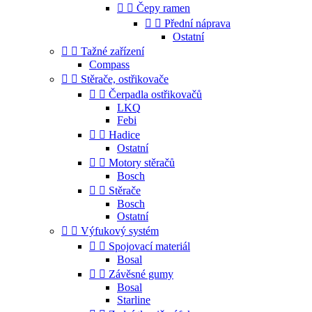


Čepy ramen


Přední náprava
Ostatní


Tažné zařízení
Compass


Stěrače, ostřikovače


Čerpadla ostřikovačů
LKQ
Febi


Hadice
Ostatní


Motory stěračů
Bosch


Stěrače
Bosch
Ostatní


Výfukový systém


Spojovací materiál
Bosal


Závěsné gumy
Bosal
Starline