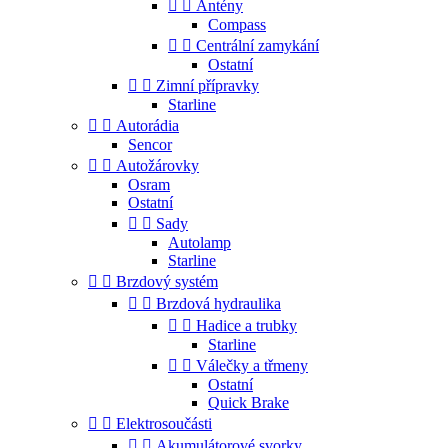


Antény
Compass


Centrální zamykání
Ostatní


Zimní přípravky
Starline


Autorádia
Sencor


Autožárovky
Osram
Ostatní


Sady
Autolamp
Starline


Brzdový systém


Brzdová hydraulika


Hadice a trubky
Starline


Válečky a třmeny
Ostatní
Quick Brake


Elektrosoučásti


Akumulátorové svorky