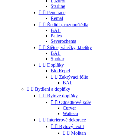
Lazurol
Starline


Penetrace
Remal


Ředidla, rozpouštědla
BAL
Pattex
Severochema


Štětce, válečky, kbelíky
BAL
Spokar


Doplňky
Bio Repel


Zakrývací fólie
BAL


Bydlení a doplňky


Bytové doplňky


Odpadkové koše
Curver
Walteco


Interiérové dekorace


Bytový textil


Molitan