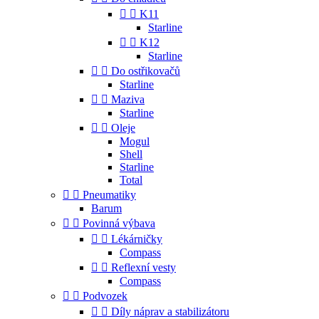


K11
Starline


K12
Starline


Do ostřikovačů
Starline


Maziva
Starline


Oleje
Mogul
Shell
Starline
Total


Pneumatiky
Barum


Povinná výbava


Lékárničky
Compass


Reflexní vesty
Compass


Podvozek


Díly náprav a stabilizátoru