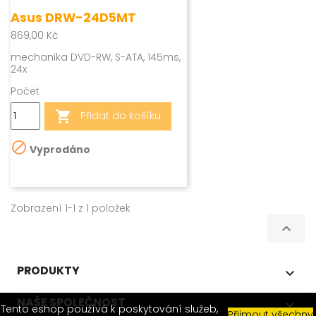
Asus DRW-24D5MT
869,00 Kč
mechanika DVD-RW, S-ATA, 145ms,
24x
Počet

Přidat do košíku

Vyprodáno
Zobrazení 1-1 z 1 položek

PRODUKTY

NAŠE SPOLEČNOST

Tento eshop používá k poskytování služeb,
Přijmout všechny