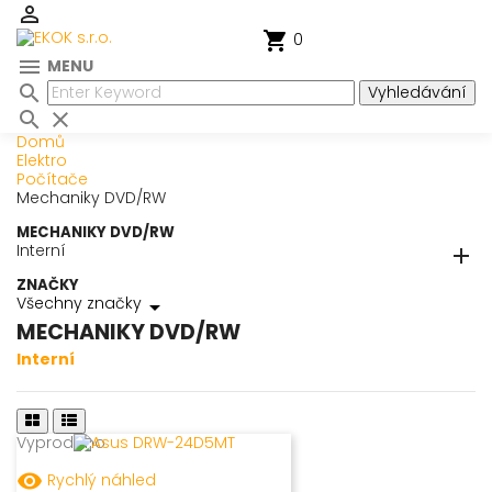

shopping_cart
0

MENU

Vyhledávání

close
Domů
Elektro
Počítače
Mechaniky DVD/RW
MECHANIKY DVD/RW
Interní

ZNAČKY
Všechny značky
arrow_drop_down
MECHANIKY DVD/RW
Interní
Vyprodáno
remove_red_eye
Rychlý náhled