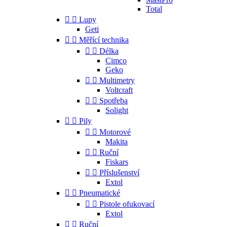
Total


Lupy
Geti


Měřící technika


Délka
Cimco
Geko


Multimetry
Voltcraft


Spotřeba
Solight


Pily


Motorové
Makita


Ruční
Fiskars


Příslušenství
Extol


Pneumatické


Pistole ofukovací
Extol


Ruční