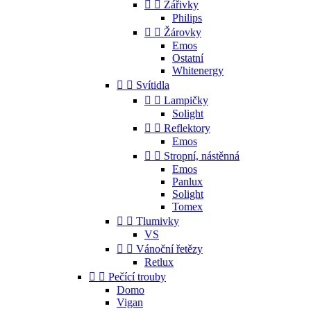


Zářivky
Philips


Žárovky
Emos
Ostatní
Whitenergy


Svítidla


Lampičky
Solight


Reflektory
Emos


Stropní, nástěnná
Emos
Panlux
Solight
Tomex


Tlumivky
VS


Vánoční řetězy
Retlux


Pečící trouby
Domo
Vigan