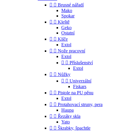


Brusné nářadí
Mako
Spokar


Kleště
Geko
Ostatní


Klíče
Extol


Nože pracovní
Extol


Příslušenství
Extol


Nůžky


Univerzální
Fiskars


Pistole na PU pěnu
Extol


Protahovací struny, pera
Haupa


Řezáky skla
Yato


Škrabky, špachtle