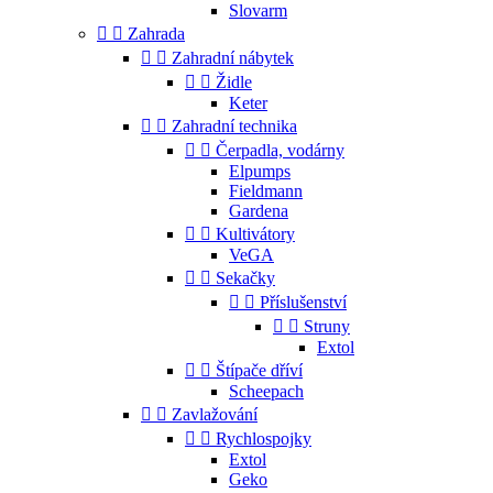
Slovarm


Zahrada


Zahradní nábytek


Židle
Keter


Zahradní technika


Čerpadla, vodárny
Elpumps
Fieldmann
Gardena


Kultivátory
VeGA


Sekačky


Příslušenství


Struny
Extol


Štípače dříví
Scheepach


Zavlažování


Rychlospojky
Extol
Geko