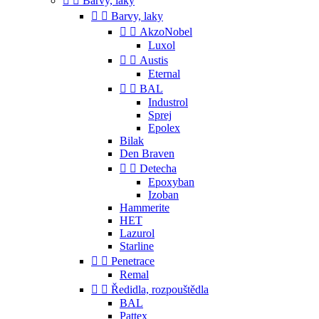


Barvy, laky


Barvy, laky


AkzoNobel
Luxol


Austis
Eternal


BAL
Industrol
Sprej
Epolex
Bilak
Den Braven


Detecha
Epoxyban
Izoban
Hammerite
HET
Lazurol
Starline


Penetrace
Remal


Ředidla, rozpouštědla
BAL
Pattex