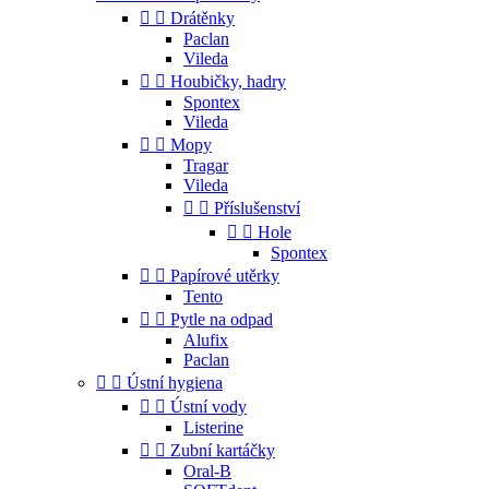


Drátěnky
Paclan
Vileda


Houbičky, hadry
Spontex
Vileda


Mopy
Tragar
Vileda


Příslušenství


Hole
Spontex


Papírové utěrky
Tento


Pytle na odpad
Alufix
Paclan


Ústní hygiena


Ústní vody
Listerine


Zubní kartáčky
Oral-B