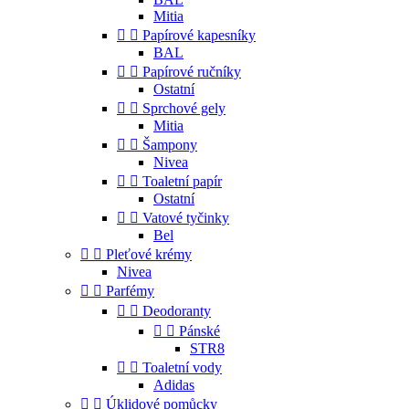
Mitia


Papírové kapesníky
BAL


Papírové ručníky
Ostatní


Sprchové gely
Mitia


Šampony
Nivea


Toaletní papír
Ostatní


Vatové tyčinky
Bel


Pleťové krémy
Nivea


Parfémy


Deodoranty


Pánské
STR8


Toaletní vody
Adidas


Úklidové pomůcky