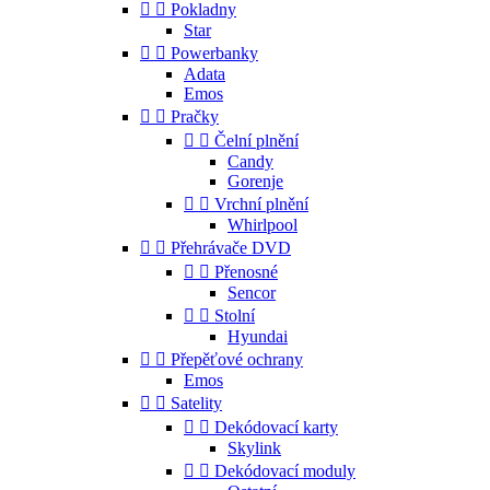


Pokladny
Star


Powerbanky
Adata
Emos


Pračky


Čelní plnění
Candy
Gorenje


Vrchní plnění
Whirlpool


Přehrávače DVD


Přenosné
Sencor


Stolní
Hyundai


Přepěťové ochrany
Emos


Satelity


Dekódovací karty
Skylink


Dekódovací moduly