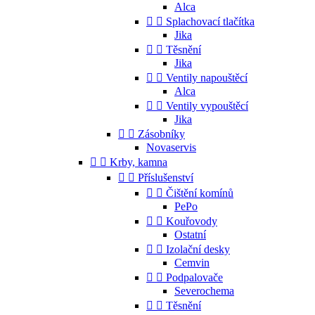
Alca


Splachovací tlačítka
Jika


Těsnění
Jika


Ventily napouštěcí
Alca


Ventily vypouštěcí
Jika


Zásobníky
Novaservis


Krby, kamna


Příslušenství


Čištění komínů
PePo


Kouřovody
Ostatní


Izolační desky
Cemvin


Podpalovače
Severochema


Těsnění