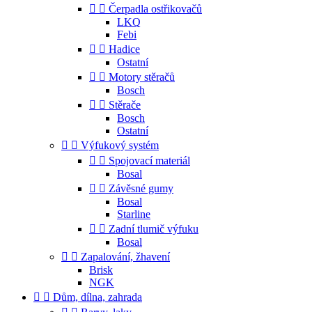


Čerpadla ostřikovačů
LKQ
Febi


Hadice
Ostatní


Motory stěračů
Bosch


Stěrače
Bosch
Ostatní


Výfukový systém


Spojovací materiál
Bosal


Závěsné gumy
Bosal
Starline


Zadní tlumič výfuku
Bosal


Zapalování, žhavení
Brisk
NGK


Dům, dílna, zahrada