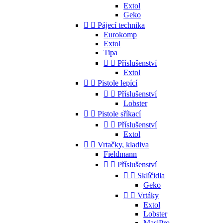
Extol
Geko


Pájecí technika
Eurokomp
Extol
Tipa


Příslušenství
Extol


Pistole lepící


Příslušenství
Lobster


Pistole sříkací


Příslušenství
Extol


Vrtačky, kladiva
Fieldmann


Příslušenství


Sklíčidla
Geko


Vrtáky
Extol
Lobster
MasiPro