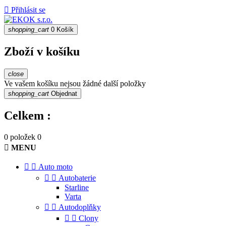

Přihlásit se
shopping_cart
0
Košík
Zboží v košíku
close
Ve vašem košíku nejsou žádné další položky
shopping_cart
Objednat
Celkem :
0 položek
0

MENU


Auto moto


Autobaterie
Starline
Varta


Autodoplňky


Clony