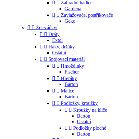


Zahradní hadice
Gardena


Zavlažovače, postřikovače
Geko


Železářství


Dráty
Extol


Háky, držáky
Ostatní


Spojovací materiál


Hmoždinky
Fischer


Hřebíky
Barton


Matice
Barton


Podložky, kroužky


Kroužky na klíče
Barton
Ostatní


Podložky ploché
Barton