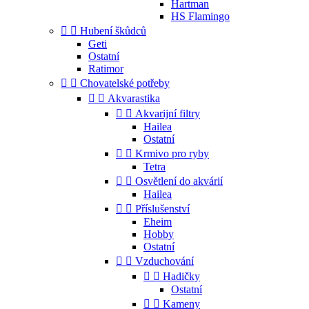
Hartman
HS Flamingo


Hubení škůdců
Geti
Ostatní
Ratimor


Chovatelské potřeby


Akvarastika


Akvarijní filtry
Hailea
Ostatní


Krmivo pro ryby
Tetra


Osvětlení do akvárií
Hailea


Příslušenství
Eheim
Hobby
Ostatní


Vzduchování


Hadičky
Ostatní


Kameny