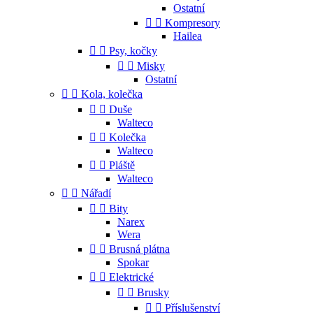
Ostatní


Kompresory
Hailea


Psy, kočky


Misky
Ostatní


Kola, kolečka


Duše
Walteco


Kolečka
Walteco


Pláště
Walteco


Nářadí


Bity
Narex
Wera


Brusná plátna
Spokar


Elektrické


Brusky


Příslušenství