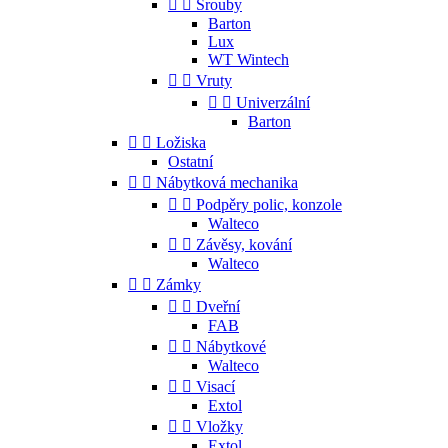


Šrouby
Barton
Lux
WT Wintech


Vruty


Univerzální
Barton


Ložiska
Ostatní


Nábytková mechanika


Podpěry polic, konzole
Walteco


Závěsy, kování
Walteco


Zámky


Dveřní
FAB


Nábytkové
Walteco


Visací
Extol


Vložky
Extol