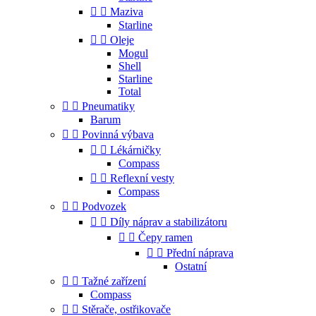


Maziva
Starline


Oleje
Mogul
Shell
Starline
Total


Pneumatiky
Barum


Povinná výbava


Lékárničky
Compass


Reflexní vesty
Compass


Podvozek


Díly náprav a stabilizátoru


Čepy ramen


Přední náprava
Ostatní


Tažné zařízení
Compass


Stěrače, ostřikovače