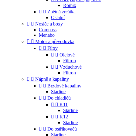
Romix


Zpětná zrcátka
Ostatní


Nosiče a boxy
Compass
Menabo


Motor a převodovka


Filtry


Olejové
Filtron


Vzduchové
Filtron


Nápně a kapaliny


Brzdové kapaliny
Starline


Do chladičů


K11
Starline


K12
Starline


Do ostřikovačů
Starline