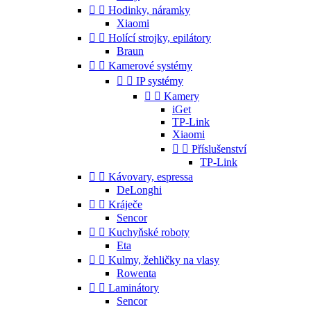


Hodinky, náramky
Xiaomi


Holící strojky, epilátory
Braun


Kamerové systémy


IP systémy


Kamery
iGet
TP-Link
Xiaomi


Příslušenství
TP-Link


Kávovary, espressa
DeLonghi


Kráječe
Sencor


Kuchyňské roboty
Eta


Kulmy, žehličky na vlasy
Rowenta


Laminátory
Sencor