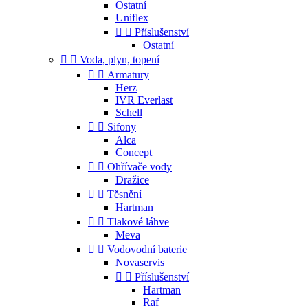
Ostatní
Uniflex


Příslušenství
Ostatní


Voda, plyn, topení


Armatury
Herz
IVR Everlast
Schell


Sifony
Alca
Concept


Ohřívače vody
Dražice


Těsnění
Hartman


Tlakové láhve
Meva


Vodovodní baterie
Novaservis


Příslušenství
Hartman
Raf