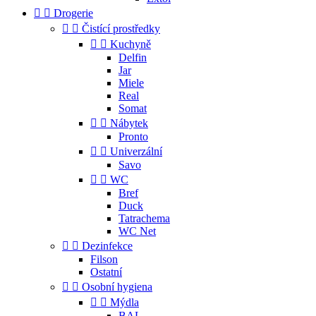


Drogerie


Čistící prostředky


Kuchyně
Delfin
Jar
Miele
Real
Somat


Nábytek
Pronto


Univerzální
Savo


WC
Bref
Duck
Tatrachema
WC Net


Dezinfekce
Filson
Ostatní


Osobní hygiena


Mýdla
BAL