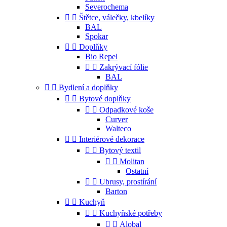
Severochema


Štětce, válečky, kbelíky
BAL
Spokar


Doplňky
Bio Repel


Zakrývací fólie
BAL


Bydlení a doplňky


Bytové doplňky


Odpadkové koše
Curver
Walteco


Interiérové dekorace


Bytový textil


Molitan
Ostatní


Ubrusy, prostírání
Barton


Kuchyň


Kuchyňské potřeby


Alobal