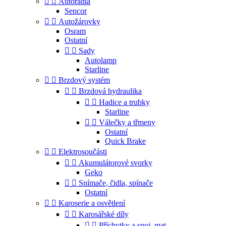


Autorádia
Sencor


Autožárovky
Osram
Ostatní


Sady
Autolamp
Starline


Brzdový systém


Brzdová hydraulika


Hadice a trubky
Starline


Válečky a třmeny
Ostatní
Quick Brake


Elektrosoučásti


Akumulátorové svorky
Geko


Snímače, čidla, spínače
Ostatní


Karoserie a osvětlení


Karosářské díly


Příchytky a spoj. mat.