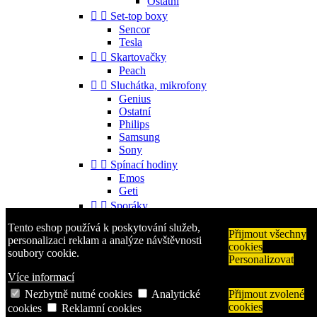
Ostatní


Set-top boxy
Sencor
Tesla


Skartovačky
Peach


Sluchátka, mikrofony
Genius
Ostatní
Philips
Samsung
Sony


Spínací hodiny
Emos
Geti


Sporáky
Mora
Tento eshop používá k poskytování služeb,


Příslušenství
Přijmout všechny
personalizaci reklam a analýze návštěvnosti
cookies
Gorenje
soubory cookie.
Personalizovat
Ostatní


Telefony
Více informací
Aligator
Nezbytně nutné cookies
Analytické
Přijmout zvolené
Nokia
cookies
cookies
Reklamní cookies
Samsung