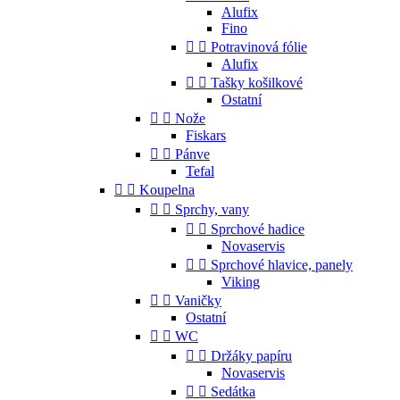
Alufix
Fino


Potravinová fólie
Alufix


Tašky košilkové
Ostatní


Nože
Fiskars


Pánve
Tefal


Koupelna


Sprchy, vany


Sprchové hadice
Novaservis


Sprchové hlavice, panely
Viking


Vaničky
Ostatní


WC


Držáky papíru
Novaservis


Sedátka