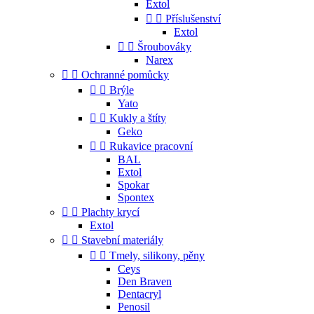
Extol


Příslušenství
Extol


Šroubováky
Narex


Ochranné pomůcky


Brýle
Yato


Kukly a štíty
Geko


Rukavice pracovní
BAL
Extol
Spokar
Spontex


Plachty krycí
Extol


Stavební materiály


Tmely, silikony, pěny
Ceys
Den Braven
Dentacryl
Penosil