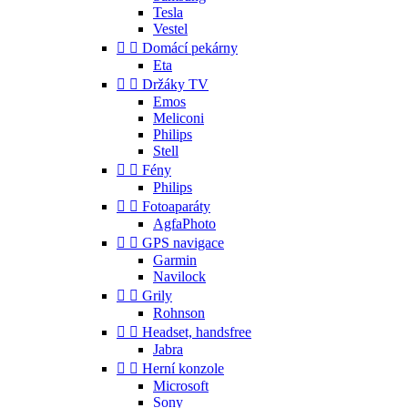
Tesla
Vestel


Domácí pekárny
Eta


Držáky TV
Emos
Meliconi
Philips
Stell


Fény
Philips


Fotoaparáty
AgfaPhoto


GPS navigace
Garmin
Navilock


Grily
Rohnson


Headset, handsfree
Jabra


Herní konzole
Microsoft
Sony