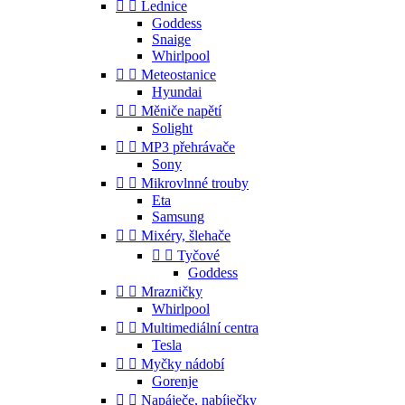


Lednice
Goddess
Snaige
Whirlpool


Meteostanice
Hyundai


Měniče napětí
Solight


MP3 přehrávače
Sony


Mikrovlnné trouby
Eta
Samsung


Mixéry, šlehače


Tyčové
Goddess


Mrazničky
Whirlpool


Multimediální centra
Tesla


Myčky nádobí
Gorenje


Napáječe, nabíječky