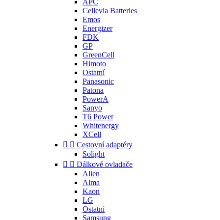
APC
Cellevia Batteries
Emos
Energizer
FDK
GP
GreenCell
Himoto
Ostatní
Panasonic
Patona
PowerA
Sanyo
T6 Power
Whitenergy
XCell


Cestovní adaptéry
Solight


Dálkové ovladače
Alien
Alma
Kaon
LG
Ostatní
Samsung