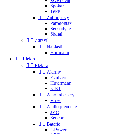
SOFTdent
Spokar
TePe


Zubní pasty
Parodontax
Sensodyne
Signal


Zdraví


Náplasti
Hartmann


Elektro


Elektra


Alarmy
Evolveo
Hutermann
iGET


Alkoholtestery
V-net


Audio přenosné
JVC
Sencor


Baterie
2-Power