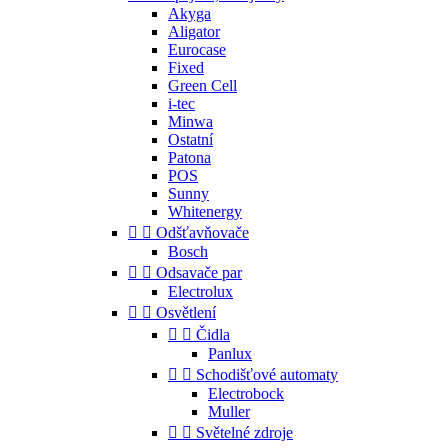
Akyga
Aligator
Eurocase
Fixed
Green Cell
i-tec
Minwa
Ostatní
Patona
POS
Sunny
Whitenergy


Odšťavňovače
Bosch


Odsavače par
Electrolux


Osvětlení


Čidla
Panlux


Schodišťové automaty
Electrobock
Muller


Světelné zdroje