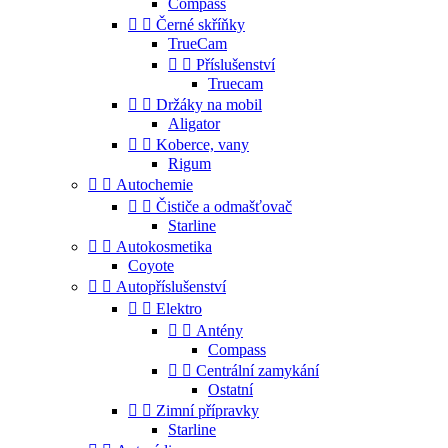
Compass


Černé skříňky
TrueCam


Příslušenství
Truecam


Držáky na mobil
Aligator


Koberce, vany
Rigum


Autochemie


Čističe a odmašťovač
Starline


Autokosmetika
Coyote


Autopříslušenství


Elektro


Antény
Compass


Centrální zamykání
Ostatní


Zimní přípravky
Starline