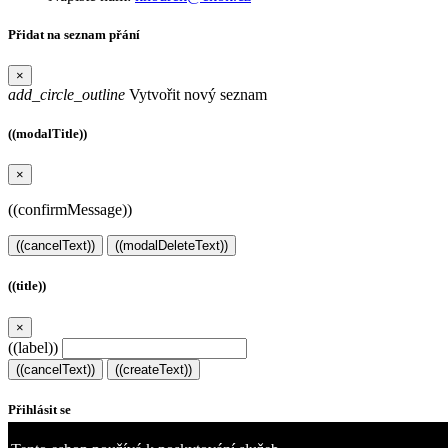
Přidat na seznam přání
×
add_circle_outline
Vytvořit nový seznam
((modalTitle))
×
((confirmMessage))
((cancelText))
((modalDeleteText))
((title))
×
((label))
((cancelText))
((createText))
Přihlásit se