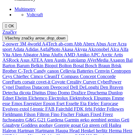
Multimetry
Voltcraft

OK
Značky
Všechny značky
arrow_drop_down
2-power
3M
4world
A4Tech
ab-com
Abb
Abrex
Abus
Acer
Acra
sport
Adata
Adidas
AgfaPhoto
Akasa
Akyga
Akzonobel
Alca
Alfa
Vita
Alien
Aligator
Alma
Alufix
AMD
Amiko
APC
Arctic
Artis
ASRock
Asus
ATEA
Aten
Austis
Autolamp
AVerMedia
Axagon
Bal
Barton
Barum
Belkin
Biopol
Bolton
Bosal
Bosch
Braun
Brisk
Brother
C-Tech
Candy
canon
Cellevia Batteries
Cemvin
Centropen
Ceys
Chieftec
Cimco
CleanIT
Compass
Concept
Concorde
CoreParts
corsair
covet-it
Coyote
Creality
Curver
CyberPower
Cynel
Danfoss
Datacom
Deepcool
Dell
DeLonghi
Den Braven
Detecha
dicota
Digitus
Dino
Domo
Dražice
Druchema
Dunlop
Ednet
Eheim
Elchemco
Electrolux
Elektrobock
Elpumps
Emme
esse
Emos
Energizer
Epson
Eset
Esselte
Eta
Etelec
Eurocase
Evolveo
extol
f-tronic
FAB
Fairchild
FDK
febi
Felder
Fellowes
Fieldmann
Filson
Filtron
Fino
Fischer
Fiskars
Fixed
Freez
fuchsgastro
G&G
G21
Gardena
Garmin
geko
gembird
genius
Geti
Gigabyte
Goddess
goobay
Gorenje
gosat
Gp
green cell
Hailea
Haleon
Hartman
Hartmann
Haupa
Head
Henkel
herlitz
Herma
Herz