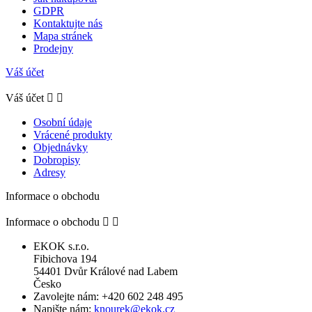
GDPR
Kontaktujte nás
Mapa stránek
Prodejny
Váš účet
Váš účet


Osobní údaje
Vrácené produkty
Objednávky
Dobropisy
Adresy
Informace o obchodu
Informace o obchodu


EKOK s.r.o.
Fibichova 194
54401 Dvůr Králové nad Labem
Česko
Zavolejte nám:
+420 602 248 495
Napište nám:
knourek@ekok.cz