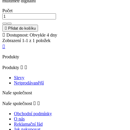
multimetr digitální
Počet

Přidat do košíku

Dostupnost: Obvykle 4 dny
Zobrazení 1-1 z 1 položek

Produkty
Produkty


Slevy
Nejprodávanější
Naše společnost
Naše společnost


Obchodní podmínky
O nás
Reklamační řád
Jak nakupovat