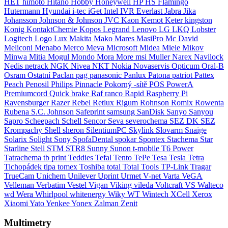
HET
himoto
Hitano
Hobby
Honeywell
HP
HS Flamingo
Hutermann
Hyundai
i-tec
iGet
Intel
IVR Everlast
Jabra
Jika
Johansson
Johnson & Johnson
JVC
Kaon
Kemot
Keter
kingston
Konig
KontaktChemie
Kopos
Legrand
Lenovo
LG
LKQ
Lobster
Logitech
Logo
Lux
Makita
Mako
Mares
MasiPro
Mc David
Meliconi
Menabo
Merco
Meva
Microsoft
Midea
Miele
Mikov
Minwa
Mitia
Mogul
Mondo
Mora
More
msi
Muller
Narex
Navilock
Nedis
netrack
NGK
Nivea
NKT
Nokia
Novaservis
Opticum
Oral-B
Osram
Ostatní
Paclan
pag
panasonic
Panlux
Patona
patriot
Pattex
Peach
Penosil
Philips
Pinnacle
Pokorný -sítě
POS
PowerA
Premiumcord
Quick brake
Raf
ranco
Rapid
Raspberry Pi
Ravensburger
Razer
Rebel
Retlux
Rigum
Rohnson
Romix
Rowenta
Rubena
S.C. Johnson
Safeprint
samsung
SanDisk
Sanyo
Sanyou
Sapro
Scheepach
Schell
Sencor
Seva
severochema
SEZ DK
SEZ
Krompachy
Shell
sheron
SilentiumPC
Skylink
Slovarm
Snaige
Solarix
Solight
Sony
SpofaDental
spokar
Spontex
Stachema
Star
Starline
Stell
STM
STR8
Sunny
Sunon
t-mobile
T6 Power
Tatrachema
tb print
Teddies
Tefal
Tento
TePe
Tesa
Tesla
Tetra
Tichopádek
tipa
tomex
Toshiba
total
Total Tools
TP-Link
Tragar
TrueCam
Unichem
Unilever
Uprint
Urmet
V-net
Varta
VeGA
Velleman
Verbatim
Vestel
Vigan
Viking
vileda
Voltcraft
VS
Walteco
wd
Wera
Whirlpool
whitenergy
Wiky
WT Wintech
XCell
Xerox
Xiaomi
Yato
Yenkee
Yonex
Zalman
Zenit
Multimetry