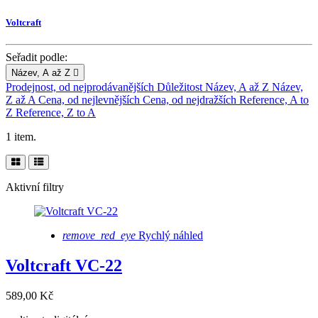
Voltcraft
Seřadit podle:
Název, A až Z

Prodejnost, od nejprodávanějších
Důležitost
Název, A až Z
Název,
Z až A
Cena, od nejlevnějších
Cena, od nejdražších
Reference, A to
Z
Reference, Z to A
1 item.
Aktivní filtry
remove_red_eye
Rychlý náhled
Voltcraft VC-22
589,00 Kč