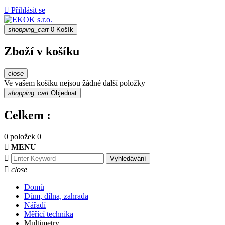

Přihlásit se
shopping_cart
0
Košík
Zboží v košíku
close
Ve vašem košíku nejsou žádné další položky
shopping_cart
Objednat
Celkem :
0 položek
0

MENU

Vyhledávání

close
Domů
Dům, dílna, zahrada
Nářadí
Měřící technika
Multimetry