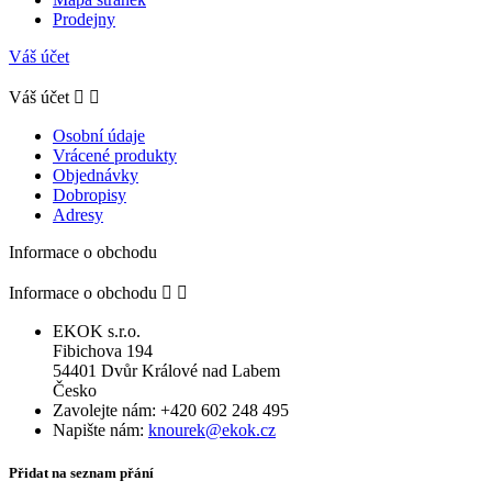
Prodejny
Váš účet
Váš účet


Osobní údaje
Vrácené produkty
Objednávky
Dobropisy
Adresy
Informace o obchodu
Informace o obchodu


EKOK s.r.o.
Fibichova 194
54401 Dvůr Králové nad Labem
Česko
Zavolejte nám:
+420 602 248 495
Napište nám:
knourek@ekok.cz
Přidat na seznam přání