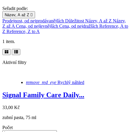
Seřadit podle:
Název, A až Z

Prodejnost, od nejprodávanějších
Důležitost
Název, A až Z
Název,
Z až A
Cena, od nejlevnějších
Cena, od nejdražších
Reference, A to
Z
Reference, Z to A
1 item.
Aktivní filtry
remove_red_eye
Rychlý náhled
Signal Family Care Daily...
33,00 Kč
zubní pasta, 75 ml
Počet