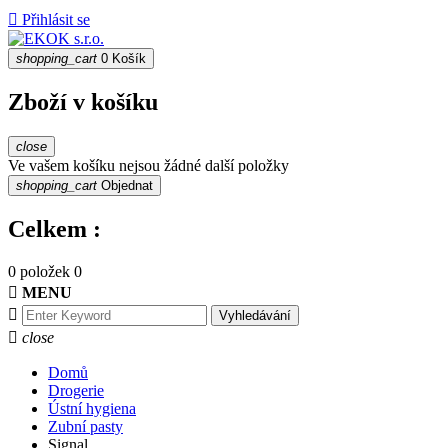

Přihlásit se
shopping_cart
0
Košík
Zboží v košíku
close
Ve vašem košíku nejsou žádné další položky
shopping_cart
Objednat
Celkem :
0 položek
0

MENU

Vyhledávání

close
Domů
Drogerie
Ústní hygiena
Zubní pasty
Signal