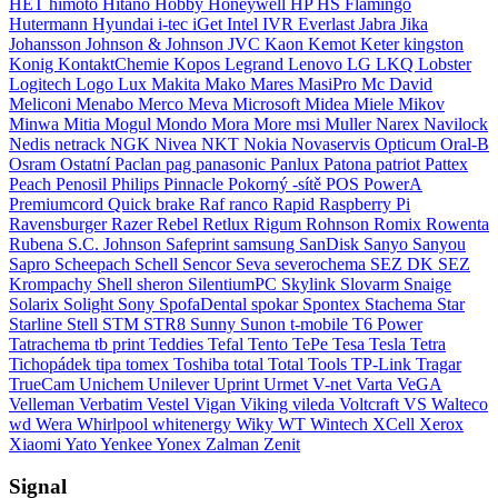
HET
himoto
Hitano
Hobby
Honeywell
HP
HS Flamingo
Hutermann
Hyundai
i-tec
iGet
Intel
IVR Everlast
Jabra
Jika
Johansson
Johnson & Johnson
JVC
Kaon
Kemot
Keter
kingston
Konig
KontaktChemie
Kopos
Legrand
Lenovo
LG
LKQ
Lobster
Logitech
Logo
Lux
Makita
Mako
Mares
MasiPro
Mc David
Meliconi
Menabo
Merco
Meva
Microsoft
Midea
Miele
Mikov
Minwa
Mitia
Mogul
Mondo
Mora
More
msi
Muller
Narex
Navilock
Nedis
netrack
NGK
Nivea
NKT
Nokia
Novaservis
Opticum
Oral-B
Osram
Ostatní
Paclan
pag
panasonic
Panlux
Patona
patriot
Pattex
Peach
Penosil
Philips
Pinnacle
Pokorný -sítě
POS
PowerA
Premiumcord
Quick brake
Raf
ranco
Rapid
Raspberry Pi
Ravensburger
Razer
Rebel
Retlux
Rigum
Rohnson
Romix
Rowenta
Rubena
S.C. Johnson
Safeprint
samsung
SanDisk
Sanyo
Sanyou
Sapro
Scheepach
Schell
Sencor
Seva
severochema
SEZ DK
SEZ
Krompachy
Shell
sheron
SilentiumPC
Skylink
Slovarm
Snaige
Solarix
Solight
Sony
SpofaDental
spokar
Spontex
Stachema
Star
Starline
Stell
STM
STR8
Sunny
Sunon
t-mobile
T6 Power
Tatrachema
tb print
Teddies
Tefal
Tento
TePe
Tesa
Tesla
Tetra
Tichopádek
tipa
tomex
Toshiba
total
Total Tools
TP-Link
Tragar
TrueCam
Unichem
Unilever
Uprint
Urmet
V-net
Varta
VeGA
Velleman
Verbatim
Vestel
Vigan
Viking
vileda
Voltcraft
VS
Walteco
wd
Wera
Whirlpool
whitenergy
Wiky
WT Wintech
XCell
Xerox
Xiaomi
Yato
Yenkee
Yonex
Zalman
Zenit
Signal