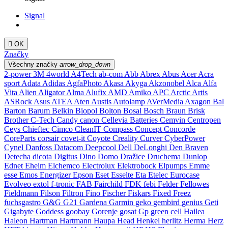
Signal

OK
Značky
Všechny značky
arrow_drop_down
2-power
3M
4world
A4Tech
ab-com
Abb
Abrex
Abus
Acer
Acra
sport
Adata
Adidas
AgfaPhoto
Akasa
Akyga
Akzonobel
Alca
Alfa
Vita
Alien
Aligator
Alma
Alufix
AMD
Amiko
APC
Arctic
Artis
ASRock
Asus
ATEA
Aten
Austis
Autolamp
AVerMedia
Axagon
Bal
Barton
Barum
Belkin
Biopol
Bolton
Bosal
Bosch
Braun
Brisk
Brother
C-Tech
Candy
canon
Cellevia Batteries
Cemvin
Centropen
Ceys
Chieftec
Cimco
CleanIT
Compass
Concept
Concorde
CoreParts
corsair
covet-it
Coyote
Creality
Curver
CyberPower
Cynel
Danfoss
Datacom
Deepcool
Dell
DeLonghi
Den Braven
Detecha
dicota
Digitus
Dino
Domo
Dražice
Druchema
Dunlop
Ednet
Eheim
Elchemco
Electrolux
Elektrobock
Elpumps
Emme
esse
Emos
Energizer
Epson
Eset
Esselte
Eta
Etelec
Eurocase
Evolveo
extol
f-tronic
FAB
Fairchild
FDK
febi
Felder
Fellowes
Fieldmann
Filson
Filtron
Fino
Fischer
Fiskars
Fixed
Freez
fuchsgastro
G&G
G21
Gardena
Garmin
geko
gembird
genius
Geti
Gigabyte
Goddess
goobay
Gorenje
gosat
Gp
green cell
Hailea
Haleon
Hartman
Hartmann
Haupa
Head
Henkel
herlitz
Herma
Herz