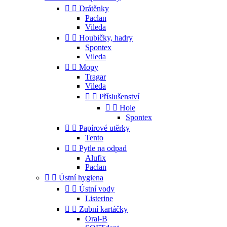


Drátěnky
Paclan
Vileda


Houbičky, hadry
Spontex
Vileda


Mopy
Tragar
Vileda


Příslušenství


Hole
Spontex


Papírové utěrky
Tento


Pytle na odpad
Alufix
Paclan


Ústní hygiena


Ústní vody
Listerine


Zubní kartáčky
Oral-B