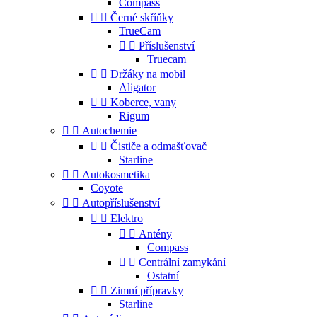
Compass


Černé skříňky
TrueCam


Příslušenství
Truecam


Držáky na mobil
Aligator


Koberce, vany
Rigum


Autochemie


Čističe a odmašťovač
Starline


Autokosmetika
Coyote


Autopříslušenství


Elektro


Antény
Compass


Centrální zamykání
Ostatní


Zimní přípravky
Starline