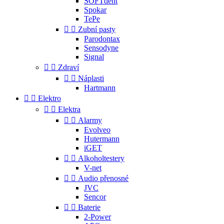
SOFTdent
Spokar
TePe


Zubní pasty
Parodontax
Sensodyne
Signal


Zdraví


Náplasti
Hartmann


Elektro


Elektra


Alarmy
Evolveo
Hutermann
iGET


Alkoholtestery
V-net


Audio přenosné
JVC
Sencor


Baterie
2-Power