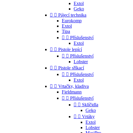
Extol
Geko


Pájecí technika
Eurokomp
Extol
Tipa


Příslušenství
Extol


Pistole lepící


Příslušenství
Lobster


Pistole sříkací


Příslušenství
Extol


Vrtačky, kladiva
Fieldmann


Příslušenství


Sklíčidla
Geko


Vrtáky
Extol
Lobster
MasiPro