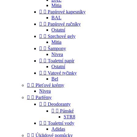
Mitia


Papírové kapesníky
BAL


Papírové ručníky
Ostatní


Sprchové gely
Mitia


Šampony
Nivea


Toaletní papír
Ostatní


Vatové tyčinky
Bel


Pleťové krémy
Nivea


Parfémy


Deodoranty


Pánské
STR8


Toaletní vody
Adidas


Úklidové pomůcky