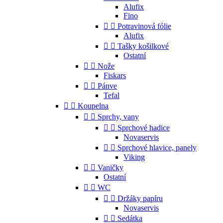
Alufix
Fino


Potravinová fólie
Alufix


Tašky košilkové
Ostatní


Nože
Fiskars


Pánve
Tefal


Koupelna


Sprchy, vany


Sprchové hadice
Novaservis


Sprchové hlavice, panely
Viking


Vaničky
Ostatní


WC


Držáky papíru
Novaservis


Sedátka