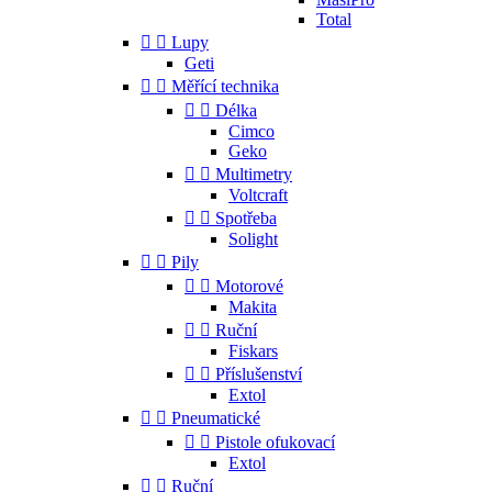
Total


Lupy
Geti


Měřící technika


Délka
Cimco
Geko


Multimetry
Voltcraft


Spotřeba
Solight


Pily


Motorové
Makita


Ruční
Fiskars


Příslušenství
Extol


Pneumatické


Pistole ofukovací
Extol


Ruční