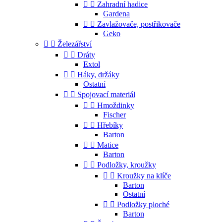


Zahradní hadice
Gardena


Zavlažovače, postřikovače
Geko


Železářství


Dráty
Extol


Háky, držáky
Ostatní


Spojovací materiál


Hmoždinky
Fischer


Hřebíky
Barton


Matice
Barton


Podložky, kroužky


Kroužky na klíče
Barton
Ostatní


Podložky ploché
Barton