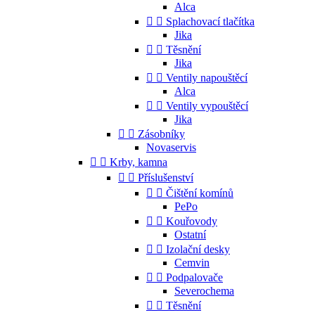
Alca


Splachovací tlačítka
Jika


Těsnění
Jika


Ventily napouštěcí
Alca


Ventily vypouštěcí
Jika


Zásobníky
Novaservis


Krby, kamna


Příslušenství


Čištění komínů
PePo


Kouřovody
Ostatní


Izolační desky
Cemvin


Podpalovače
Severochema


Těsnění