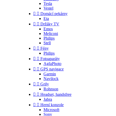
Tesla
Vestel


Domácí pekárny
Eta


Držáky TV
Emos
Meliconi
Philips
Stell


Fény
Philips


Fotoaparáty
AgfaPhoto


GPS navigace
Garmin
Navilock


Grily
Rohnson


Headset, handsfree
Jabra


Herní konzole
Microsoft
Sony