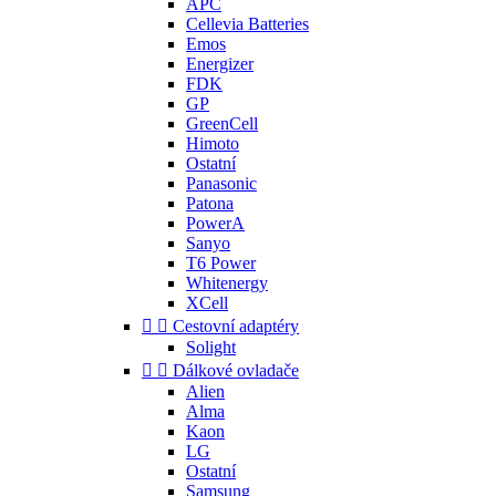
APC
Cellevia Batteries
Emos
Energizer
FDK
GP
GreenCell
Himoto
Ostatní
Panasonic
Patona
PowerA
Sanyo
T6 Power
Whitenergy
XCell


Cestovní adaptéry
Solight


Dálkové ovladače
Alien
Alma
Kaon
LG
Ostatní
Samsung