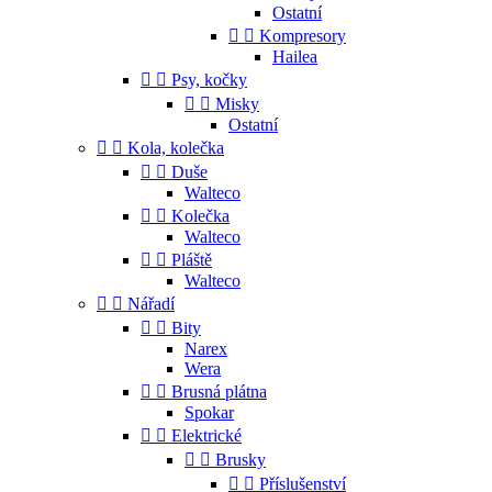
Ostatní


Kompresory
Hailea


Psy, kočky


Misky
Ostatní


Kola, kolečka


Duše
Walteco


Kolečka
Walteco


Pláště
Walteco


Nářadí


Bity
Narex
Wera


Brusná plátna
Spokar


Elektrické


Brusky


Příslušenství