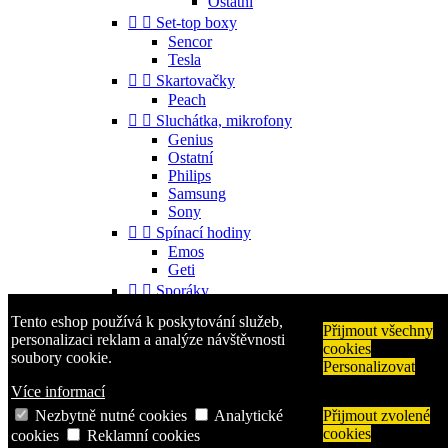
Ostatní


Set-top boxy
Sencor
Tesla


Skartovačky
Peach


Sluchátka, mikrofony
Genius
Ostatní
Philips
Samsung
Sony


Spínací hodiny
Emos
Geti


Sporáky
Mora
Tento eshop používá k poskytování služeb,


Příslušenství
Přijmout všechny
personalizaci reklam a analýze návštěvnosti
cookies
Gorenje
soubory cookie.
Personalizovat
Ostatní


Telefony
Více informací
Aligator
Nezbytně nutné cookies
Analytické
Přijmout zvolené
Nokia
cookies
cookies
Reklamní cookies
Samsung