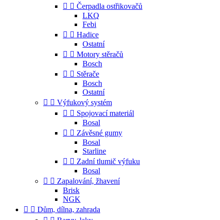


Čerpadla ostřikovačů
LKQ
Febi


Hadice
Ostatní


Motory stěračů
Bosch


Stěrače
Bosch
Ostatní


Výfukový systém


Spojovací materiál
Bosal


Závěsné gumy
Bosal
Starline


Zadní tlumič výfuku
Bosal


Zapalování, žhavení
Brisk
NGK


Dům, dílna, zahrada