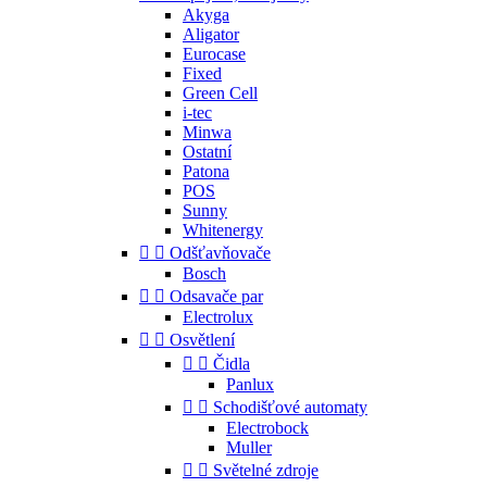
Akyga
Aligator
Eurocase
Fixed
Green Cell
i-tec
Minwa
Ostatní
Patona
POS
Sunny
Whitenergy


Odšťavňovače
Bosch


Odsavače par
Electrolux


Osvětlení


Čidla
Panlux


Schodišťové automaty
Electrobock
Muller


Světelné zdroje