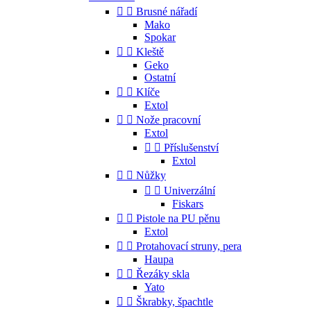


Brusné nářadí
Mako
Spokar


Kleště
Geko
Ostatní


Klíče
Extol


Nože pracovní
Extol


Příslušenství
Extol


Nůžky


Univerzální
Fiskars


Pistole na PU pěnu
Extol


Protahovací struny, pera
Haupa


Řezáky skla
Yato


Škrabky, špachtle