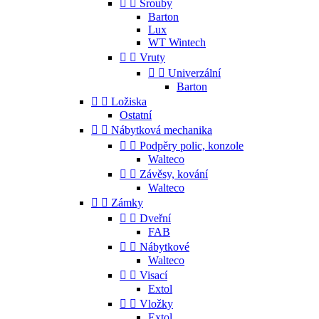


Šrouby
Barton
Lux
WT Wintech


Vruty


Univerzální
Barton


Ložiska
Ostatní


Nábytková mechanika


Podpěry polic, konzole
Walteco


Závěsy, kování
Walteco


Zámky


Dveřní
FAB


Nábytkové
Walteco


Visací
Extol


Vložky
Extol