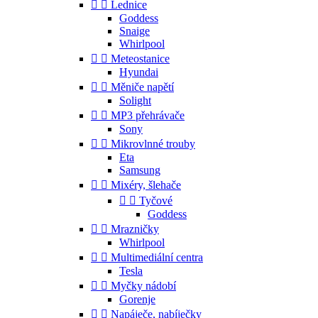


Lednice
Goddess
Snaige
Whirlpool


Meteostanice
Hyundai


Měniče napětí
Solight


MP3 přehrávače
Sony


Mikrovlnné trouby
Eta
Samsung


Mixéry, šlehače


Tyčové
Goddess


Mrazničky
Whirlpool


Multimediální centra
Tesla


Myčky nádobí
Gorenje


Napáječe, nabíječky