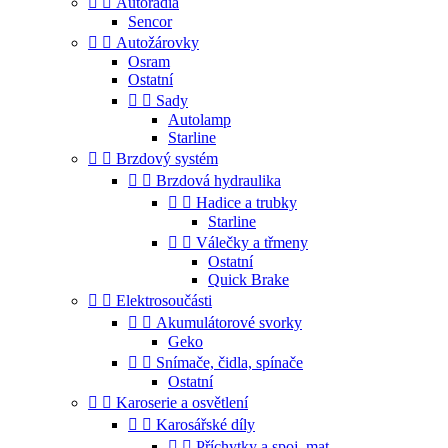


Autorádia
Sencor


Autožárovky
Osram
Ostatní


Sady
Autolamp
Starline


Brzdový systém


Brzdová hydraulika


Hadice a trubky
Starline


Válečky a třmeny
Ostatní
Quick Brake


Elektrosoučásti


Akumulátorové svorky
Geko


Snímače, čidla, spínače
Ostatní


Karoserie a osvětlení


Karosářské díly


Příchytky a spoj. mat.