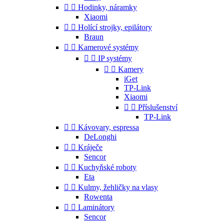


Hodinky, náramky
Xiaomi


Holící strojky, epilátory
Braun


Kamerové systémy


IP systémy


Kamery
iGet
TP-Link
Xiaomi


Příslušenství
TP-Link


Kávovary, espressa
DeLonghi


Kráječe
Sencor


Kuchyňské roboty
Eta


Kulmy, žehličky na vlasy
Rowenta


Laminátory
Sencor