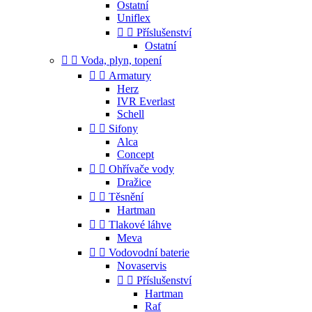
Ostatní
Uniflex


Příslušenství
Ostatní


Voda, plyn, topení


Armatury
Herz
IVR Everlast
Schell


Sifony
Alca
Concept


Ohřívače vody
Dražice


Těsnění
Hartman


Tlakové láhve
Meva


Vodovodní baterie
Novaservis


Příslušenství
Hartman
Raf