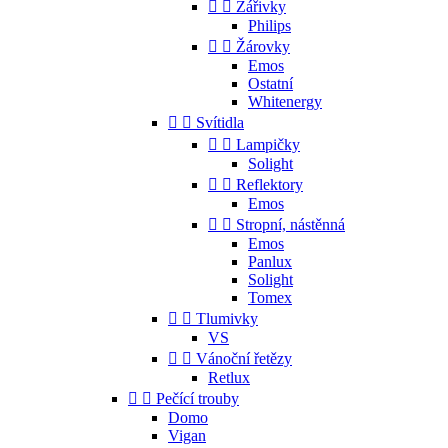


Zářivky
Philips


Žárovky
Emos
Ostatní
Whitenergy


Svítidla


Lampičky
Solight


Reflektory
Emos


Stropní, nástěnná
Emos
Panlux
Solight
Tomex


Tlumivky
VS


Vánoční řetězy
Retlux


Pečící trouby
Domo
Vigan