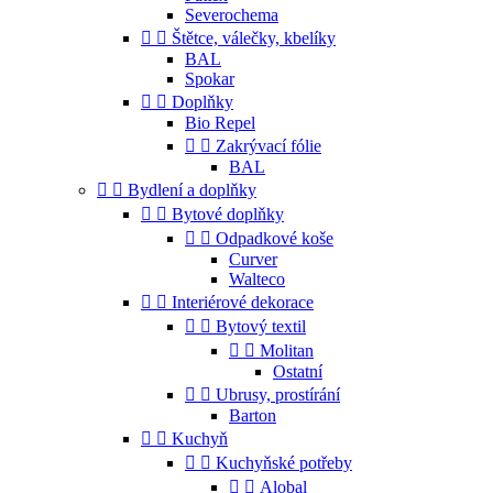
Severochema


Štětce, válečky, kbelíky
BAL
Spokar


Doplňky
Bio Repel


Zakrývací fólie
BAL


Bydlení a doplňky


Bytové doplňky


Odpadkové koše
Curver
Walteco


Interiérové dekorace


Bytový textil


Molitan
Ostatní


Ubrusy, prostírání
Barton


Kuchyň


Kuchyňské potřeby


Alobal