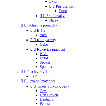
Extol


Příslušenství
Extol


Šroubováky
Narex


Ochranné pomůcky


Brýle
Yato


Kukly a štíty
Geko


Rukavice pracovní
BAL
Extol
Spokar
Spontex


Plachty krycí
Extol


Stavební materiály


Tmely, silikony, pěny
Ceys
Den Braven
Dentacryl
Penosil