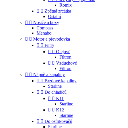
Romix


Zpětná zrcátka
Ostatní


Nosiče a boxy
Compass
Menabo


Motor a převodovka


Filtry


Olejové
Filtron


Vzduchové
Filtron


Nápně a kapaliny


Brzdové kapaliny
Starline


Do chladičů


K11
Starline


K12
Starline


Do ostřikovačů
Starline