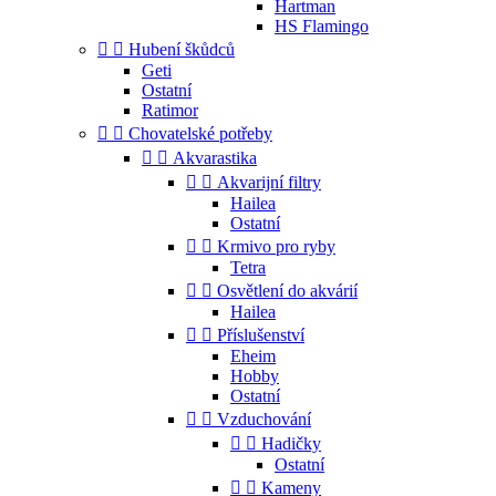
Hartman
HS Flamingo


Hubení škůdců
Geti
Ostatní
Ratimor


Chovatelské potřeby


Akvarastika


Akvarijní filtry
Hailea
Ostatní


Krmivo pro ryby
Tetra


Osvětlení do akvárií
Hailea


Příslušenství
Eheim
Hobby
Ostatní


Vzduchování


Hadičky
Ostatní


Kameny