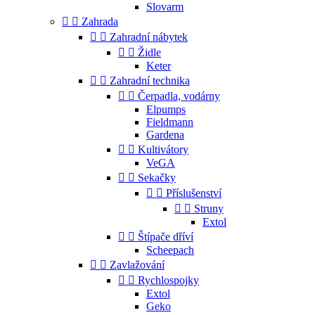
Slovarm


Zahrada


Zahradní nábytek


Židle
Keter


Zahradní technika


Čerpadla, vodárny
Elpumps
Fieldmann
Gardena


Kultivátory
VeGA


Sekačky


Příslušenství


Struny
Extol


Štípače dříví
Scheepach


Zavlažování


Rychlospojky
Extol
Geko