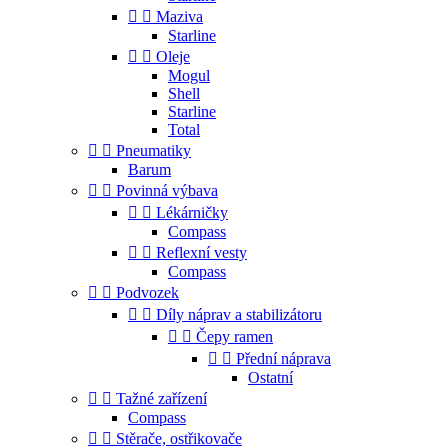


Maziva
Starline


Oleje
Mogul
Shell
Starline
Total


Pneumatiky
Barum


Povinná výbava


Lékárničky
Compass


Reflexní vesty
Compass


Podvozek


Díly náprav a stabilizátoru


Čepy ramen


Přední náprava
Ostatní


Tažné zařízení
Compass


Stěrače, ostřikovače