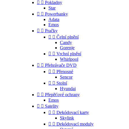


Pokladny
Star


Powerbanky
Adata
Emos


Pračky


Čelní plnění
Candy
Gorenje


Vrchní plnění
Whirlpool


Přehrávače DVD


Přenosné
Sencor


Stolní
Hyundai


Přepěťové ochrany
Emos


Satelity


Dekódovací karty
Skylink


Dekódovací moduly