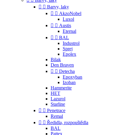


Barvy, laky


Barvy, laky


AkzoNobel
Luxol


Austis
Eternal


BAL
Industrol
Sprej
Epolex
Bilak
Den Braven


Detecha
Epoxyban
Izoban
Hammerite
HET
Lazurol
Starline


Penetrace
Remal


Ředidla, rozpouštědla
BAL
Pattex