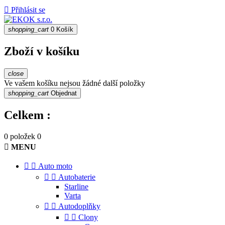

Přihlásit se
shopping_cart
0
Košík
Zboží v košíku
close
Ve vašem košíku nejsou žádné další položky
shopping_cart
Objednat
Celkem :
0 položek
0

MENU


Auto moto


Autobaterie
Starline
Varta


Autodoplňky


Clony