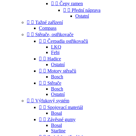


Čepy ramen


Přední náprava
Ostatní


Tažné zařízení
Compass


Stěrače, ostřikovače


Čerpadla ostřikovačů
LKQ
Febi


Hadice
Ostatní


Motory stěračů
Bosch


Stěrače
Bosch
Ostatní


Výfukový systém


Spojovací materiál
Bosal


Závěsné gumy
Bosal
Starline