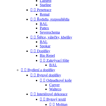
Lazurol
Starline


Penetrace
Remal


Ředidla, rozpouštědla
BAL
Pattex
Severochema


Štětce, válečky, kbelíky
BAL
Spokar


Doplňky
Bio Repel


Zakrývací fólie
BAL


Bydlení a doplňky


Bytové doplňky


Odpadkové koše
Curver
Walteco


Interiérové dekorace


Bytový textil


Molitan