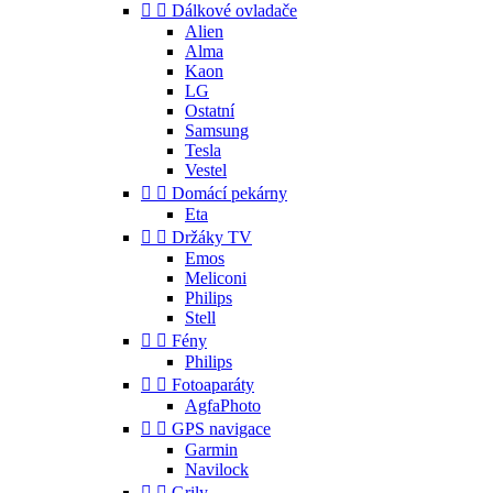


Dálkové ovladače
Alien
Alma
Kaon
LG
Ostatní
Samsung
Tesla
Vestel


Domácí pekárny
Eta


Držáky TV
Emos
Meliconi
Philips
Stell


Fény
Philips


Fotoaparáty
AgfaPhoto


GPS navigace
Garmin
Navilock


Grily