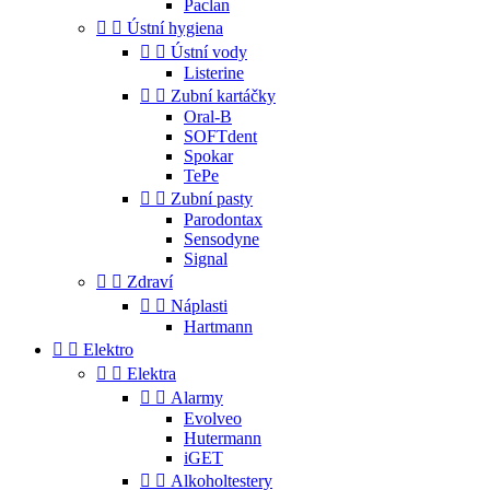
Paclan


Ústní hygiena


Ústní vody
Listerine


Zubní kartáčky
Oral-B
SOFTdent
Spokar
TePe


Zubní pasty
Parodontax
Sensodyne
Signal


Zdraví


Náplasti
Hartmann


Elektro


Elektra


Alarmy
Evolveo
Hutermann
iGET


Alkoholtestery