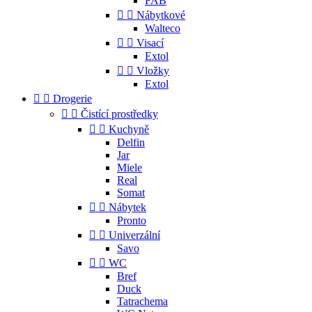
FAB


Nábytkové
Walteco


Visací
Extol


Vložky
Extol


Drogerie


Čistící prostředky


Kuchyně
Delfin
Jar
Miele
Real
Somat


Nábytek
Pronto


Univerzální
Savo


WC
Bref
Duck
Tatrachema