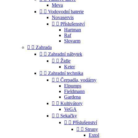
Meva


Vodovodní baterie
Novaservis


Příslušenství
Hartman
Raf
Slovarm


Zahrada


Zahradní nábytek


Židle
Keter


Zahradní technika


Čerpadla, vodárny
Elpumps
Fieldmann
Gardena


Kultivátory
VeGA


Sekačky


Příslušenství


Struny
Extol