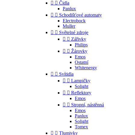


Čidla
Panlux


Schodišťové automaty
Electrobock
Muller


Světelné zdroje


Zářivky
Philips


Žárovky
Emos
Ostatní
Whitenergy


Svítidla


Lampičky
Solight


Reflektory
Emos


Stropní, nástěnná
Emos
Panlux
Solight
Tomex


Tlumivky