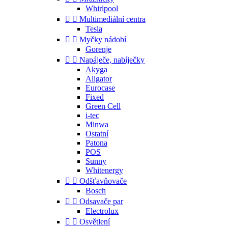
Whirlpool


Multimediální centra
Tesla


Myčky nádobí
Gorenje


Napáječe, nabíječky
Akyga
Aligator
Eurocase
Fixed
Green Cell
i-tec
Minwa
Ostatní
Patona
POS
Sunny
Whitenergy


Odšťavňovače
Bosch


Odsavače par
Electrolux


Osvětlení