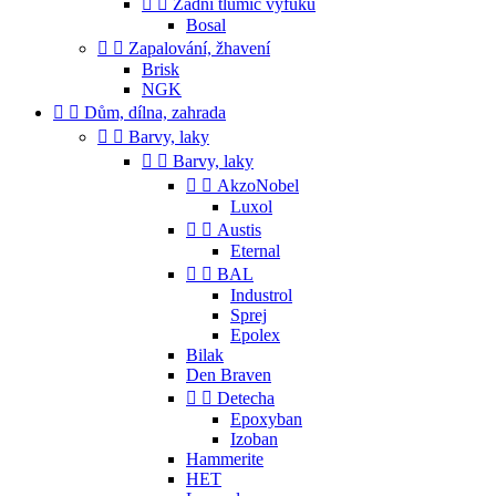


Zadní tlumič výfuku
Bosal


Zapalování, žhavení
Brisk
NGK


Dům, dílna, zahrada


Barvy, laky


Barvy, laky


AkzoNobel
Luxol


Austis
Eternal


BAL
Industrol
Sprej
Epolex
Bilak
Den Braven


Detecha
Epoxyban
Izoban
Hammerite
HET