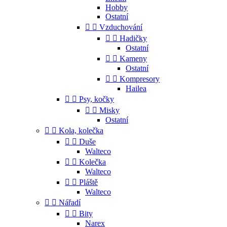
Hobby
Ostatní


Vzduchování


Hadičky
Ostatní


Kameny
Ostatní


Kompresory
Hailea


Psy, kočky


Misky
Ostatní


Kola, kolečka


Duše
Walteco


Kolečka
Walteco


Pláště
Walteco


Nářadí


Bity
Narex