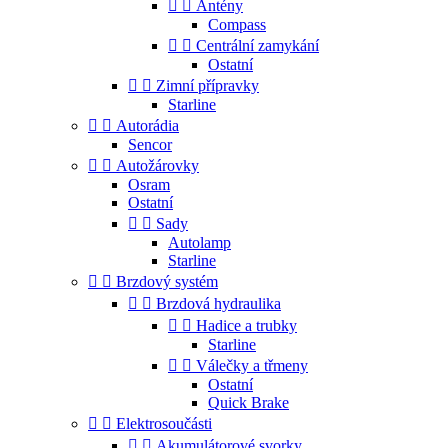


Antény
Compass


Centrální zamykání
Ostatní


Zimní přípravky
Starline


Autorádia
Sencor


Autožárovky
Osram
Ostatní


Sady
Autolamp
Starline


Brzdový systém


Brzdová hydraulika


Hadice a trubky
Starline


Válečky a třmeny
Ostatní
Quick Brake


Elektrosoučásti


Akumulátorové svorky