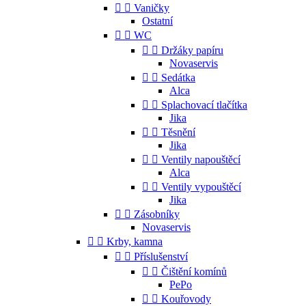


Vaničky
Ostatní


WC


Držáky papíru
Novaservis


Sedátka
Alca


Splachovací tlačítka
Jika


Těsnění
Jika


Ventily napouštěcí
Alca


Ventily vypouštěcí
Jika


Zásobníky
Novaservis


Krby, kamna


Příslušenství


Čištění komínů
PePo


Kouřovody