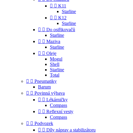


K11
Starline


K12
Starline


Do ostřikovačů
Starline


Maziva
Starline


Oleje
Mogul
Shell
Starline
Total


Pneumatiky
Barum


Povinná výbava


Lékárničky
Compass


Reflexní vesty
Compass


Podvozek


Díly náprav a stabilizátoru