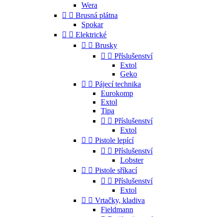
Wera


Brusná plátna
Spokar


Elektrické


Brusky


Příslušenství
Extol
Geko


Pájecí technika
Eurokomp
Extol
Tipa


Příslušenství
Extol


Pistole lepící


Příslušenství
Lobster


Pistole sříkací


Příslušenství
Extol


Vrtačky, kladiva
Fieldmann