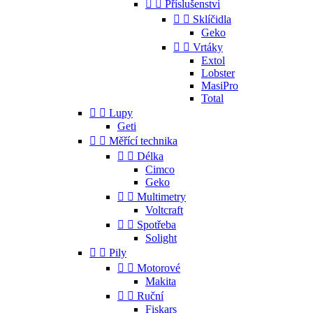


Příslušenství


Sklíčidla
Geko


Vrtáky
Extol
Lobster
MasiPro
Total


Lupy
Geti


Měřící technika


Délka
Cimco
Geko


Multimetry
Voltcraft


Spotřeba
Solight


Pily


Motorové
Makita


Ruční
Fiskars