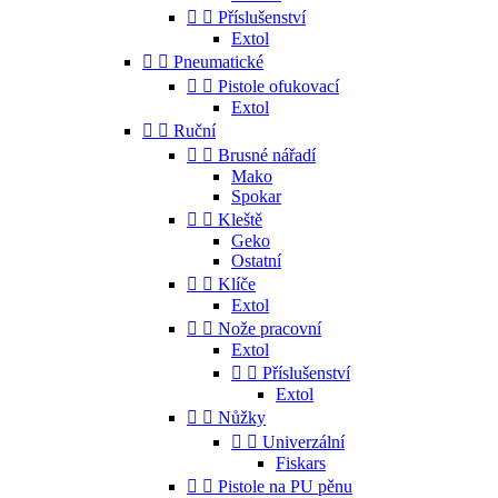


Příslušenství
Extol


Pneumatické


Pistole ofukovací
Extol


Ruční


Brusné nářadí
Mako
Spokar


Kleště
Geko
Ostatní


Klíče
Extol


Nože pracovní
Extol


Příslušenství
Extol


Nůžky


Univerzální
Fiskars


Pistole na PU pěnu