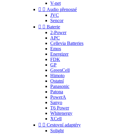
V-net


Audio přenosné
JVC
Sencor


Baterie
2-Power
APC
Cellevia Batteries
Emos
Energizer
FDK
GP
GreenCell
Himoto
Ostatní
Panasonic
Patona
PowerA
Sanyo
T6 Power
Whitenergy
XCell


Cestovní adaptéry
Solight