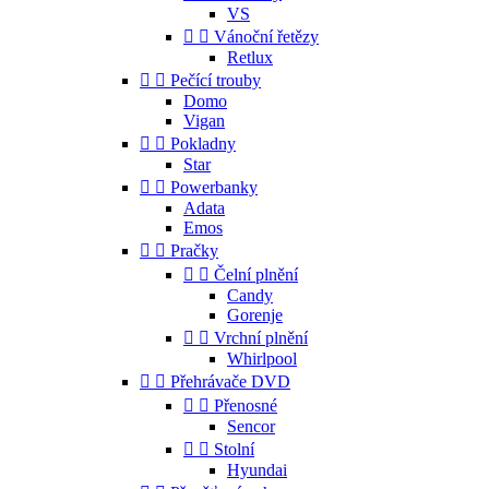
VS


Vánoční řetězy
Retlux


Pečící trouby
Domo
Vigan


Pokladny
Star


Powerbanky
Adata
Emos


Pračky


Čelní plnění
Candy
Gorenje


Vrchní plnění
Whirlpool


Přehrávače DVD


Přenosné
Sencor


Stolní
Hyundai