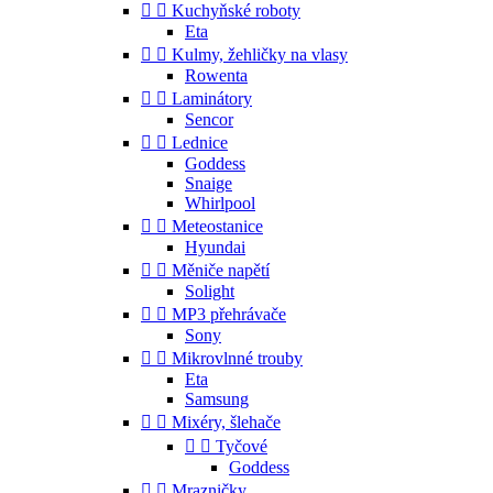


Kuchyňské roboty
Eta


Kulmy, žehličky na vlasy
Rowenta


Laminátory
Sencor


Lednice
Goddess
Snaige
Whirlpool


Meteostanice
Hyundai


Měniče napětí
Solight


MP3 přehrávače
Sony


Mikrovlnné trouby
Eta
Samsung


Mixéry, šlehače


Tyčové
Goddess


Mrazničky