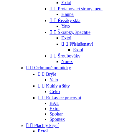
Extol


Protahovací struny, pera
Haupa


Řezáky skla
Yato


Škrabky, špachtle
Extol


Příslušenství
Extol


Šroubováky
Narex


Ochranné pomůcky


Brýle
Yato


Kukly a štíty
Geko


Rukavice pracovní
BAL
Extol
Spokar
Spontex


Plachty krycí
Extol