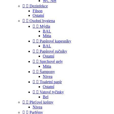
WC Net


Dezinfekce
Filson
Ostatní


Osobní hygiena


Mýdla
BAL
Mitia


Papírové kapesníky
BAL


Papírové ručníky
Ostatní


Sprchové gely
Mitia


Šampony
Nivea


Toaletní papír
Ostatní


Vatové tyčinky
Bel


Pleťové krémy
Nivea


Parfémy