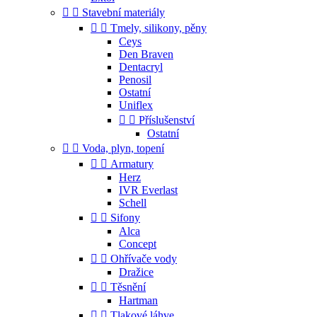


Stavební materiály


Tmely, silikony, pěny
Ceys
Den Braven
Dentacryl
Penosil
Ostatní
Uniflex


Příslušenství
Ostatní


Voda, plyn, topení


Armatury
Herz
IVR Everlast
Schell


Sifony
Alca
Concept


Ohřívače vody
Dražice


Těsnění
Hartman


Tlakové láhve