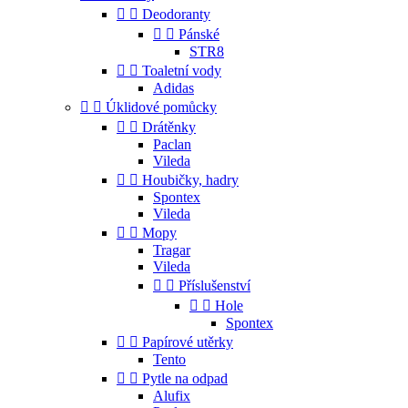


Deodoranty


Pánské
STR8


Toaletní vody
Adidas


Úklidové pomůcky


Drátěnky
Paclan
Vileda


Houbičky, hadry
Spontex
Vileda


Mopy
Tragar
Vileda


Příslušenství


Hole
Spontex


Papírové utěrky
Tento


Pytle na odpad
Alufix