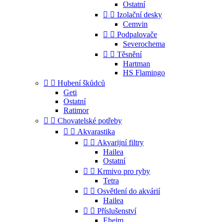
Ostatní


Izolační desky
Cemvin


Podpalovače
Severochema


Těsnění
Hartman
HS Flamingo


Hubení škůdců
Geti
Ostatní
Ratimor


Chovatelské potřeby


Akvarastika


Akvarijní filtry
Hailea
Ostatní


Krmivo pro ryby
Tetra


Osvětlení do akvárií
Hailea


Příslušenství
Eheim