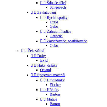


Štípače dříví
Scheepach


Zavlažování


Rychlospojky
Extol
Geko


Zahradní hadice
Gardena


Zavlažovače, postřikovače
Geko


Železářství


Dráty
Extol


Háky, držáky
Ostatní


Spojovací materiál


Hmoždinky
Fischer


Hřebíky
Barton


Matice
Barton