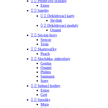


Přepěťové ochrany
Emos


Satelity


Dekódovací karty
Skylink


Dekódovací moduly
Ostatní


Set-top boxy
Sencor
Tesla


Skartovačky
Peach


Sluchátka, mikrofony
Genius
Ostatní
Philips
Samsung
Sony


Spínací hodiny
Emos
Geti


Sporáky
Mora