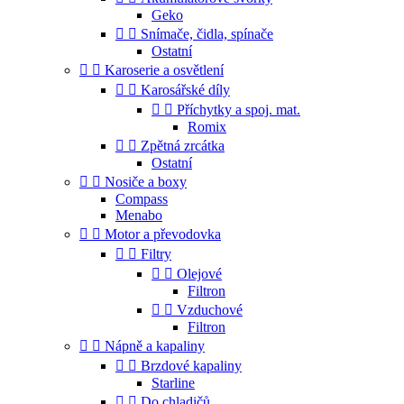
Geko


Snímače, čidla, spínače
Ostatní


Karoserie a osvětlení


Karosářské díly


Příchytky a spoj. mat.
Romix


Zpětná zrcátka
Ostatní


Nosiče a boxy
Compass
Menabo


Motor a převodovka


Filtry


Olejové
Filtron


Vzduchové
Filtron


Nápně a kapaliny


Brzdové kapaliny
Starline


Do chladičů