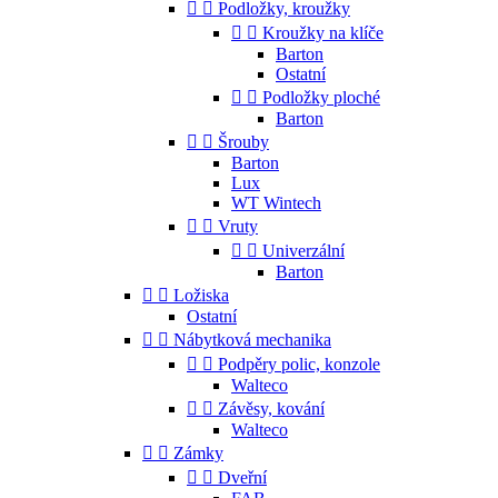


Podložky, kroužky


Kroužky na klíče
Barton
Ostatní


Podložky ploché
Barton


Šrouby
Barton
Lux
WT Wintech


Vruty


Univerzální
Barton


Ložiska
Ostatní


Nábytková mechanika


Podpěry polic, konzole
Walteco


Závěsy, kování
Walteco


Zámky


Dveřní