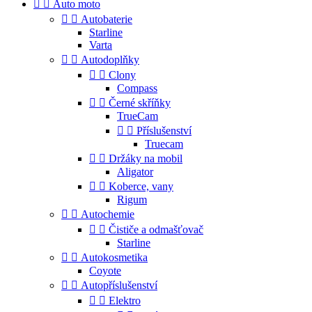


Auto moto


Autobaterie
Starline
Varta


Autodoplňky


Clony
Compass


Černé skříňky
TrueCam


Příslušenství
Truecam


Držáky na mobil
Aligator


Koberce, vany
Rigum


Autochemie


Čističe a odmašťovač
Starline


Autokosmetika
Coyote


Autopříslušenství


Elektro