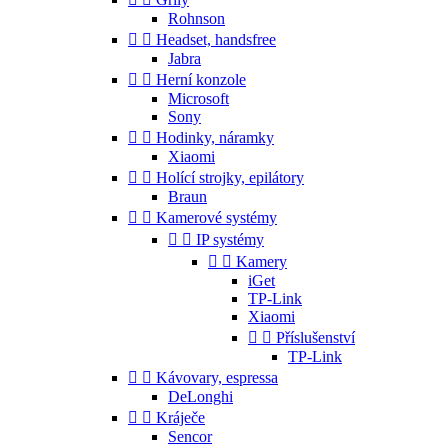
Rohnson


Headset, handsfree
Jabra


Herní konzole
Microsoft
Sony


Hodinky, náramky
Xiaomi


Holící strojky, epilátory
Braun


Kamerové systémy


IP systémy


Kamery
iGet
TP-Link
Xiaomi


Příslušenství
TP-Link


Kávovary, espressa
DeLonghi


Kráječe
Sencor