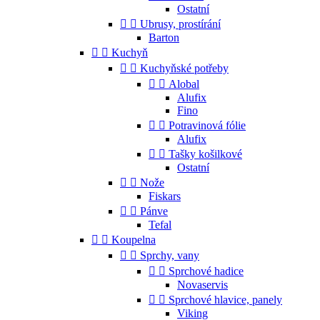
Ostatní


Ubrusy, prostírání
Barton


Kuchyň


Kuchyňské potřeby


Alobal
Alufix
Fino


Potravinová fólie
Alufix


Tašky košilkové
Ostatní


Nože
Fiskars


Pánve
Tefal


Koupelna


Sprchy, vany


Sprchové hadice
Novaservis


Sprchové hlavice, panely
Viking