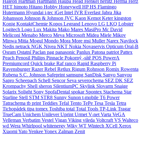
Haleon
Hartman
Hartmann
Haupa
Head
Henkel
herlitz
Herma
Herz
HET
himoto
Hitano
Hobby
Honeywell
HP
HS Flamingo
Hutermann
Hyundai
i-tec
iGet
Intel
IVR Everlast
Jabra
Jika
Johansson
Johnson & Johnson
JVC
Kaon
Kemot
Keter
kingston
Konig
KontaktChemie
Kopos
Legrand
Lenovo
LG
LKQ
Lobster
Logitech
Logo
Lux
Makita
Mako
Mares
MasiPro
Mc David
Meliconi
Menabo
Merco
Meva
Microsoft
Midea
Miele
Mikov
Minwa
Mitia
Mogul
Mondo
Mora
More
msi
Muller
Narex
Navilock
Nedis
netrack
NGK
Nivea
NKT
Nokia
Novaservis
Opticum
Oral-B
Osram
Ostatní
Paclan
pag
panasonic
Panlux
Patona
patriot
Pattex
Peach
Penosil
Philips
Pinnacle
Pokorný -sítě
POS
PowerA
Premiumcord
Quick brake
Raf
ranco
Rapid
Raspberry Pi
Ravensburger
Razer
Rebel
Retlux
Rigum
Rohnson
Romix
Rowenta
Rubena
S.C. Johnson
Safeprint
samsung
SanDisk
Sanyo
Sanyou
Sapro
Scheepach
Schell
Sencor
Seva
severochema
SEZ DK
SEZ
Krompachy
Shell
sheron
SilentiumPC
Skylink
Slovarm
Snaige
Solarix
Solight
Sony
SpofaDental
spokar
Spontex
Stachema
Star
Starline
Stell
STM
STR8
Sunny
Sunon
t-mobile
T6 Power
Tatrachema
tb print
Teddies
Tefal
Tento
TePe
Tesa
Tesla
Tetra
Tichopádek
tipa
tomex
Toshiba
total
Total Tools
TP-Link
Tragar
TrueCam
Unichem
Unilever
Uprint
Urmet
V-net
Varta
VeGA
Velleman
Verbatim
Vestel
Vigan
Viking
vileda
Voltcraft
VS
Walteco
wd
Wera
Whirlpool
whitenergy
Wiky
WT Wintech
XCell
Xerox
Xiaomi
Yato
Yenkee
Yonex
Zalman
Zenit