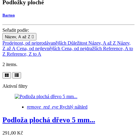
Podložky ploché
Barton
Seřadit podle:
Název, A až Z

Prodejnost, od nejprodávanějších
Důležitost
Název, A až Z
Název,
Z až A
Cena, od nejlevnějších
Cena, od nejdražších
Reference, A to
Z
Reference, Z to A
2 items.
Aktivní filtry
remove_red_eye
Rychlý náhled
Podloža plochá dřevo 5 mm...
291,00 Kč