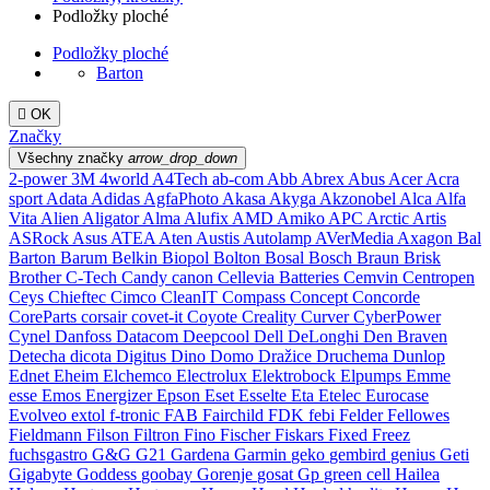
Podložky ploché
Podložky ploché
Barton

OK
Značky
Všechny značky
arrow_drop_down
2-power
3M
4world
A4Tech
ab-com
Abb
Abrex
Abus
Acer
Acra
sport
Adata
Adidas
AgfaPhoto
Akasa
Akyga
Akzonobel
Alca
Alfa
Vita
Alien
Aligator
Alma
Alufix
AMD
Amiko
APC
Arctic
Artis
ASRock
Asus
ATEA
Aten
Austis
Autolamp
AVerMedia
Axagon
Bal
Barton
Barum
Belkin
Biopol
Bolton
Bosal
Bosch
Braun
Brisk
Brother
C-Tech
Candy
canon
Cellevia Batteries
Cemvin
Centropen
Ceys
Chieftec
Cimco
CleanIT
Compass
Concept
Concorde
CoreParts
corsair
covet-it
Coyote
Creality
Curver
CyberPower
Cynel
Danfoss
Datacom
Deepcool
Dell
DeLonghi
Den Braven
Detecha
dicota
Digitus
Dino
Domo
Dražice
Druchema
Dunlop
Ednet
Eheim
Elchemco
Electrolux
Elektrobock
Elpumps
Emme
esse
Emos
Energizer
Epson
Eset
Esselte
Eta
Etelec
Eurocase
Evolveo
extol
f-tronic
FAB
Fairchild
FDK
febi
Felder
Fellowes
Fieldmann
Filson
Filtron
Fino
Fischer
Fiskars
Fixed
Freez
fuchsgastro
G&G
G21
Gardena
Garmin
geko
gembird
genius
Geti
Gigabyte
Goddess
goobay
Gorenje
gosat
Gp
green cell
Hailea