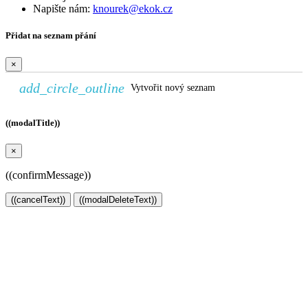
Napište nám:
knourek@ekok.cz
Přidat na seznam přání
×
add_circle_outline
Vytvořit nový seznam
((modalTitle))
×
((confirmMessage))
((cancelText))
((modalDeleteText))
Vytvořit seznam přání
×
Název seznamu přání
Zrušit
Vytvořit seznam přání