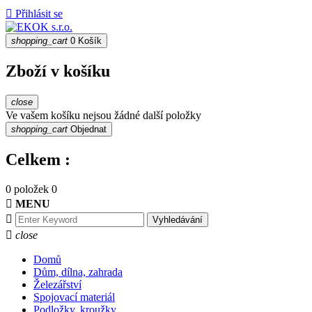

Přihlásit se
shopping_cart
0
Košík
Zboží v košíku
close
Ve vašem košíku nejsou žádné další položky
shopping_cart
Objednat
Celkem :
0 položek
0

MENU

Vyhledávání

close
Domů
Dům, dílna, zahrada
Železářství
Spojovací materiál
Podložky, kroužky