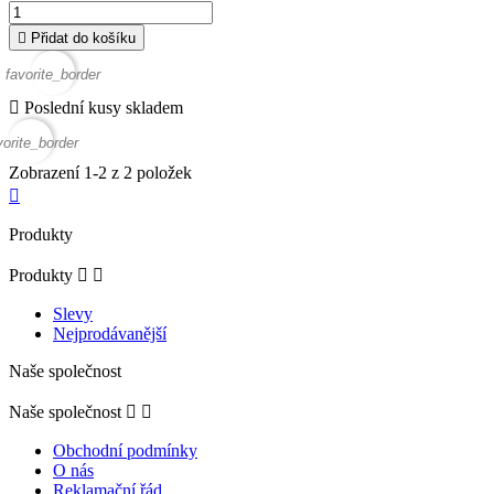

Přidat do košíku
favorite_border

Poslední kusy skladem
vorite_border
Zobrazení 1-2 z 2 položek

Produkty
Produkty


Slevy
Nejprodávanější
Naše společnost
Naše společnost


Obchodní podmínky
O nás
Reklamační řád