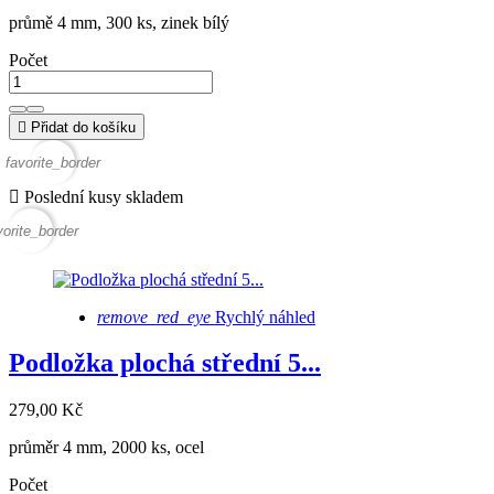
průmě 4 mm, 300 ks, zinek bílý
Počet

Přidat do košíku
favorite_border

Poslední kusy skladem
vorite_border
remove_red_eye
Rychlý náhled
Podložka plochá střední 5...
279,00 Kč
průměr 4 mm, 2000 ks, ocel
Počet