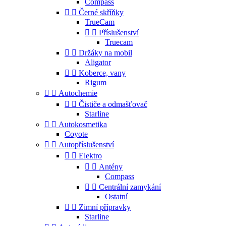
Compass


Černé skříňky
TrueCam


Příslušenství
Truecam


Držáky na mobil
Aligator


Koberce, vany
Rigum


Autochemie


Čističe a odmašťovač
Starline


Autokosmetika
Coyote


Autopříslušenství


Elektro


Antény
Compass


Centrální zamykání
Ostatní


Zimní přípravky
Starline