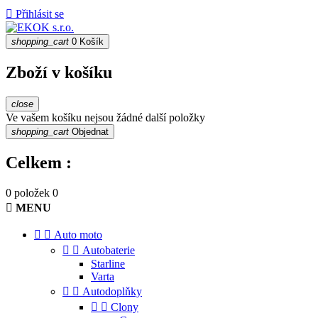

Přihlásit se
shopping_cart
0
Košík
Zboží v košíku
close
Ve vašem košíku nejsou žádné další položky
shopping_cart
Objednat
Celkem :
0 položek
0

MENU


Auto moto


Autobaterie
Starline
Varta


Autodoplňky


Clony