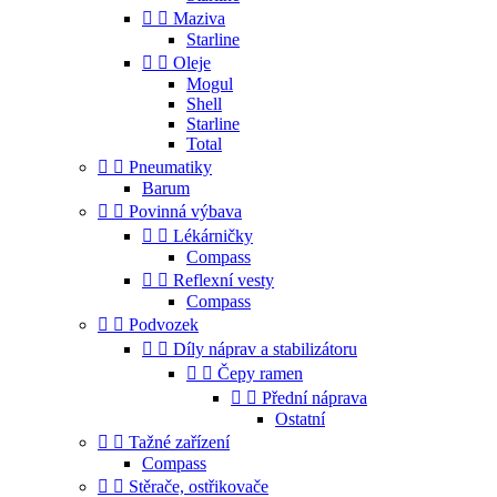


Maziva
Starline


Oleje
Mogul
Shell
Starline
Total


Pneumatiky
Barum


Povinná výbava


Lékárničky
Compass


Reflexní vesty
Compass


Podvozek


Díly náprav a stabilizátoru


Čepy ramen


Přední náprava
Ostatní


Tažné zařízení
Compass


Stěrače, ostřikovače