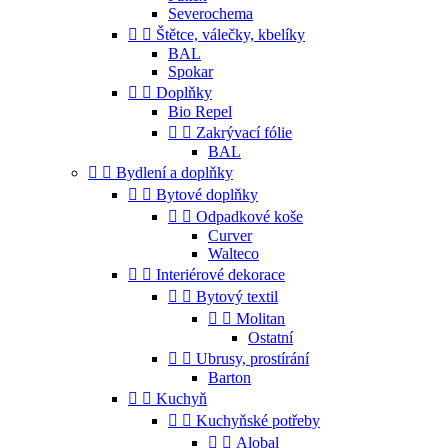
Severochema


Štětce, válečky, kbelíky
BAL
Spokar


Doplňky
Bio Repel


Zakrývací fólie
BAL


Bydlení a doplňky


Bytové doplňky


Odpadkové koše
Curver
Walteco


Interiérové dekorace


Bytový textil


Molitan
Ostatní


Ubrusy, prostírání
Barton


Kuchyň


Kuchyňské potřeby


Alobal