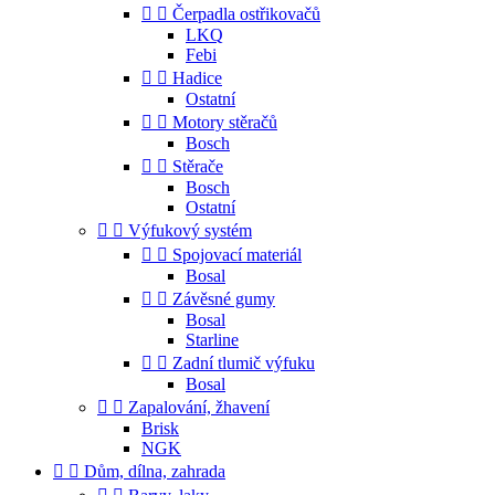


Čerpadla ostřikovačů
LKQ
Febi


Hadice
Ostatní


Motory stěračů
Bosch


Stěrače
Bosch
Ostatní


Výfukový systém


Spojovací materiál
Bosal


Závěsné gumy
Bosal
Starline


Zadní tlumič výfuku
Bosal


Zapalování, žhavení
Brisk
NGK


Dům, dílna, zahrada