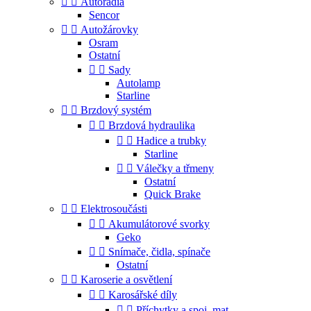


Autorádia
Sencor


Autožárovky
Osram
Ostatní


Sady
Autolamp
Starline


Brzdový systém


Brzdová hydraulika


Hadice a trubky
Starline


Válečky a třmeny
Ostatní
Quick Brake


Elektrosoučásti


Akumulátorové svorky
Geko


Snímače, čidla, spínače
Ostatní


Karoserie a osvětlení


Karosářské díly


Příchytky a spoj. mat.