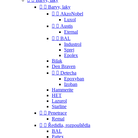


Barvy, laky


Barvy, laky


AkzoNobel
Luxol


Austis
Eternal


BAL
Industrol
Sprej
Epolex
Bilak
Den Braven


Detecha
Epoxyban
Izoban
Hammerite
HET
Lazurol
Starline


Penetrace
Remal


Ředidla, rozpouštědla
BAL
Pattex