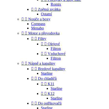
Romix


Zpětná zrcátka
Ostatní


Nosiče a boxy
Compass
Menabo


Motor a převodovka


Filtry


Olejové
Filtron


Vzduchové
Filtron


Nápně a kapaliny


Brzdové kapaliny
Starline


Do chladičů


K11
Starline


K12
Starline


Do ostřikovačů
Starline