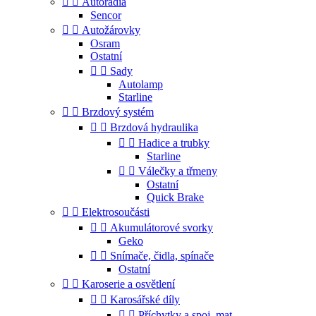


Autorádia
Sencor


Autožárovky
Osram
Ostatní


Sady
Autolamp
Starline


Brzdový systém


Brzdová hydraulika


Hadice a trubky
Starline


Válečky a třmeny
Ostatní
Quick Brake


Elektrosoučásti


Akumulátorové svorky
Geko


Snímače, čidla, spínače
Ostatní


Karoserie a osvětlení


Karosářské díly


Příchytky a spoj. mat.