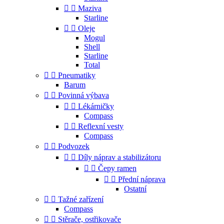


Maziva
Starline


Oleje
Mogul
Shell
Starline
Total


Pneumatiky
Barum


Povinná výbava


Lékárničky
Compass


Reflexní vesty
Compass


Podvozek


Díly náprav a stabilizátoru


Čepy ramen


Přední náprava
Ostatní


Tažné zařízení
Compass


Stěrače, ostřikovače