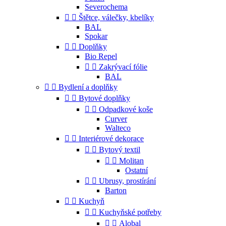
Severochema


Štětce, válečky, kbelíky
BAL
Spokar


Doplňky
Bio Repel


Zakrývací fólie
BAL


Bydlení a doplňky


Bytové doplňky


Odpadkové koše
Curver
Walteco


Interiérové dekorace


Bytový textil


Molitan
Ostatní


Ubrusy, prostírání
Barton


Kuchyň


Kuchyňské potřeby


Alobal