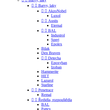


Barvy, laky


Barvy, laky


AkzoNobel
Luxol


Austis
Eternal


BAL
Industrol
Sprej
Epolex
Bilak
Den Braven


Detecha
Epoxyban
Izoban
Hammerite
HET
Lazurol
Starline


Penetrace
Remal


Ředidla, rozpouštědla
BAL
Pattex