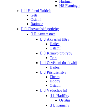
Hartman
HS Flamingo


Hubení škůdců
Geti
Ostatní
Ratimor


Chovatelské potřeby


Akvarastika


Akvarijní filtry
Hailea
Ostatní


Krmivo pro ryby
Tetra


Osvětlení do akvárií
Hailea


Příslušenství
Eheim
Hobby
Ostatní


Vzduchování


Hadičky
Ostatní


Kameny