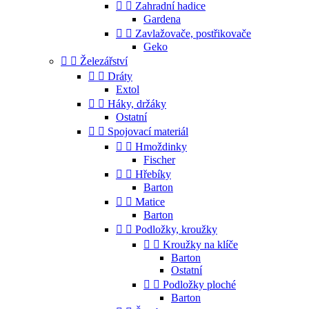


Zahradní hadice
Gardena


Zavlažovače, postřikovače
Geko


Železářství


Dráty
Extol


Háky, držáky
Ostatní


Spojovací materiál


Hmoždinky
Fischer


Hřebíky
Barton


Matice
Barton


Podložky, kroužky


Kroužky na klíče
Barton
Ostatní


Podložky ploché
Barton