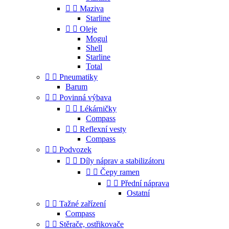


Maziva
Starline


Oleje
Mogul
Shell
Starline
Total


Pneumatiky
Barum


Povinná výbava


Lékárničky
Compass


Reflexní vesty
Compass


Podvozek


Díly náprav a stabilizátoru


Čepy ramen


Přední náprava
Ostatní


Tažné zařízení
Compass


Stěrače, ostřikovače