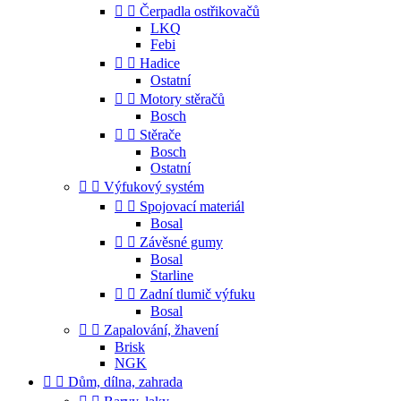


Čerpadla ostřikovačů
LKQ
Febi


Hadice
Ostatní


Motory stěračů
Bosch


Stěrače
Bosch
Ostatní


Výfukový systém


Spojovací materiál
Bosal


Závěsné gumy
Bosal
Starline


Zadní tlumič výfuku
Bosal


Zapalování, žhavení
Brisk
NGK


Dům, dílna, zahrada