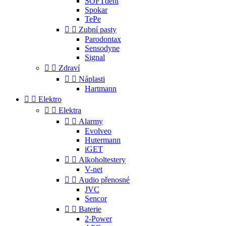
SOFTdent
Spokar
TePe


Zubní pasty
Parodontax
Sensodyne
Signal


Zdraví


Náplasti
Hartmann


Elektro


Elektra


Alarmy
Evolveo
Hutermann
iGET


Alkoholtestery
V-net


Audio přenosné
JVC
Sencor


Baterie
2-Power