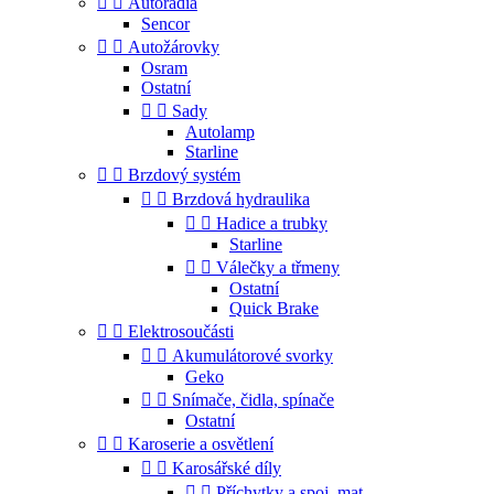


Autorádia
Sencor


Autožárovky
Osram
Ostatní


Sady
Autolamp
Starline


Brzdový systém


Brzdová hydraulika


Hadice a trubky
Starline


Válečky a třmeny
Ostatní
Quick Brake


Elektrosoučásti


Akumulátorové svorky
Geko


Snímače, čidla, spínače
Ostatní


Karoserie a osvětlení


Karosářské díly


Příchytky a spoj. mat.