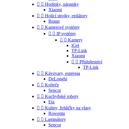


Hodinky, náramky
Xiaomi


Holící strojky, epilátory
Braun


Kamerové systémy


IP systémy


Kamery
iGet
TP-Link
Xiaomi


Příslušenství
TP-Link


Kávovary, espressa
DeLonghi


Kráječe
Sencor


Kuchyňské roboty
Eta


Kulmy, žehličky na vlasy
Rowenta


Laminátory
Sencor