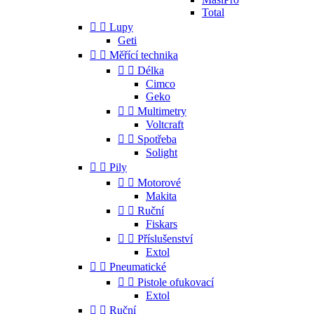
Total


Lupy
Geti


Měřící technika


Délka
Cimco
Geko


Multimetry
Voltcraft


Spotřeba
Solight


Pily


Motorové
Makita


Ruční
Fiskars


Příslušenství
Extol


Pneumatické


Pistole ofukovací
Extol


Ruční