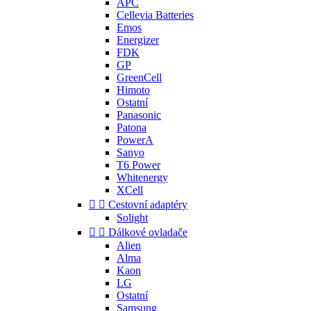
APC
Cellevia Batteries
Emos
Energizer
FDK
GP
GreenCell
Himoto
Ostatní
Panasonic
Patona
PowerA
Sanyo
T6 Power
Whitenergy
XCell


Cestovní adaptéry
Solight


Dálkové ovladače
Alien
Alma
Kaon
LG
Ostatní
Samsung