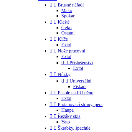


Brusné nářadí
Mako
Spokar


Kleště
Geko
Ostatní


Klíče
Extol


Nože pracovní
Extol


Příslušenství
Extol


Nůžky


Univerzální
Fiskars


Pistole na PU pěnu
Extol


Protahovací struny, pera
Haupa


Řezáky skla
Yato


Škrabky, špachtle