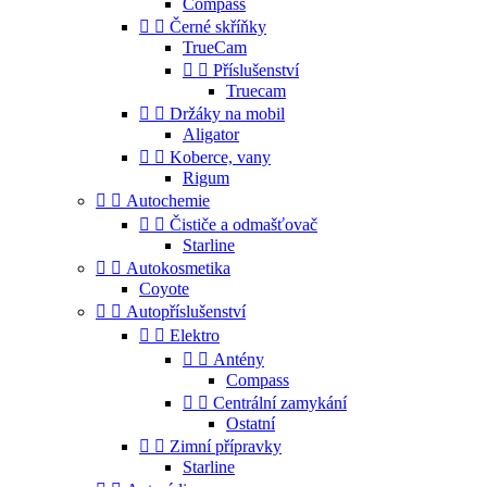
Compass


Černé skříňky
TrueCam


Příslušenství
Truecam


Držáky na mobil
Aligator


Koberce, vany
Rigum


Autochemie


Čističe a odmašťovač
Starline


Autokosmetika
Coyote


Autopříslušenství


Elektro


Antény
Compass


Centrální zamykání
Ostatní


Zimní přípravky
Starline