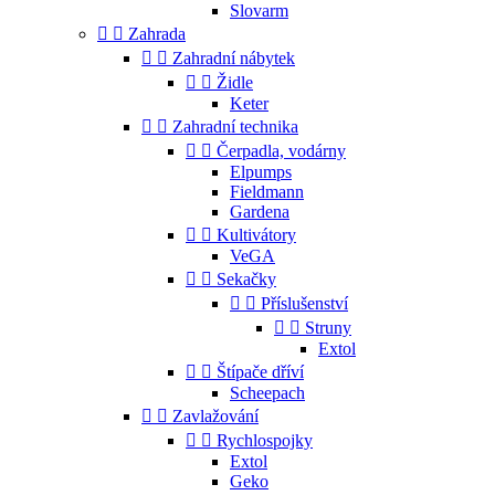
Slovarm


Zahrada


Zahradní nábytek


Židle
Keter


Zahradní technika


Čerpadla, vodárny
Elpumps
Fieldmann
Gardena


Kultivátory
VeGA


Sekačky


Příslušenství


Struny
Extol


Štípače dříví
Scheepach


Zavlažování


Rychlospojky
Extol
Geko