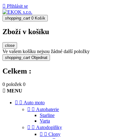

Přihlásit se
shopping_cart
0
Košík
Zboží v košíku
close
Ve vašem košíku nejsou žádné další položky
shopping_cart
Objednat
Celkem :
0 položek
0

MENU


Auto moto


Autobaterie
Starline
Varta


Autodoplňky


Clony