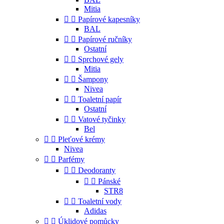
Mitia


Papírové kapesníky
BAL


Papírové ručníky
Ostatní


Sprchové gely
Mitia


Šampony
Nivea


Toaletní papír
Ostatní


Vatové tyčinky
Bel


Pleťové krémy
Nivea


Parfémy


Deodoranty


Pánské
STR8


Toaletní vody
Adidas


Úklidové pomůcky