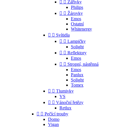


Zářivky
Philips


Žárovky
Emos
Ostatní
Whitenergy


Svítidla


Lampičky
Solight


Reflektory
Emos


Stropní, nástěnná
Emos
Panlux
Solight
Tomex


Tlumivky
VS


Vánoční řetězy
Retlux


Pečící trouby
Domo
Vigan