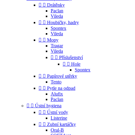


Drátěnky
Paclan
Vileda


Houbičky, hadry
Spontex
Vileda


Mopy
Tragar
Vileda


Příslušenství


Hole
Spontex


Papírové utěrky
Tento


Pytle na odpad
Alufix
Paclan


Ústní hygiena


Ústní vody
Listerine


Zubní kartáčky
Oral-B