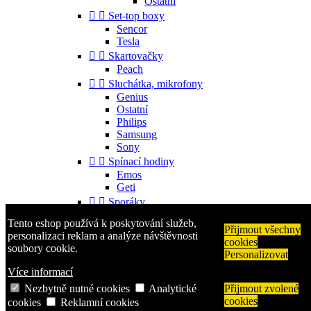
Ostatní


Set-top boxy
Sencor
Tesla


Skartovačky
Peach


Sluchátka, mikrofony
Genius
Ostatní
Philips
Samsung
Sony


Spínací hodiny
Emos
Geti


Sporáky
Mora
Tento eshop používá k poskytování služeb,


Příslušenství
Přijmout všechny
personalizaci reklam a analýze návštěvnosti
cookies
Gorenje
soubory cookie.
Personalizovat
Ostatní


Telefony
Více informací
Aligator
Nezbytně nutné cookies
Analytické
Přijmout zvolené
Nokia
cookies
cookies
Reklamní cookies
Samsung