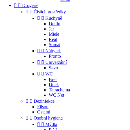


Drogerie


Čistící prostředky


Kuchyně
Delfin
Jar
Miele
Real
Somat


Nábytek
Pronto


Univerzální
Savo


WC
Bref
Duck
Tatrachema
WC Net


Dezinfekce
Filson
Ostatní


Osobní hygiena


Mýdla
BAL