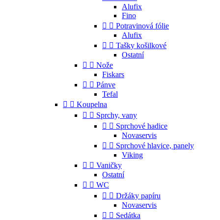
Alufix
Fino


Potravinová fólie
Alufix


Tašky košilkové
Ostatní


Nože
Fiskars


Pánve
Tefal


Koupelna


Sprchy, vany


Sprchové hadice
Novaservis


Sprchové hlavice, panely
Viking


Vaničky
Ostatní


WC


Držáky papíru
Novaservis


Sedátka