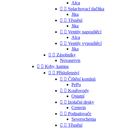
Alca


Splachovací tlačítka
Jika


Těsnění
Jika


Ventily napouštěcí
Alca


Ventily vypouštěcí
Jika


Zásobníky
Novaservis


Krby, kamna


Příslušenství


Čištění komínů
PePo


Kouřovody
Ostatní


Izolační desky
Cemvin


Podpalovače
Severochema


Těsnění