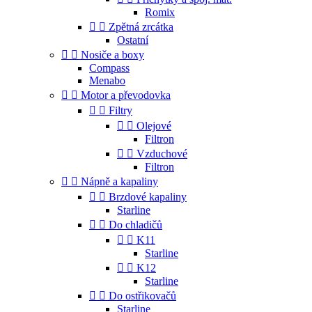
Romix


Zpětná zrcátka
Ostatní


Nosiče a boxy
Compass
Menabo


Motor a převodovka


Filtry


Olejové
Filtron


Vzduchové
Filtron


Nápně a kapaliny


Brzdové kapaliny
Starline


Do chladičů


K11
Starline


K12
Starline


Do ostřikovačů
Starline