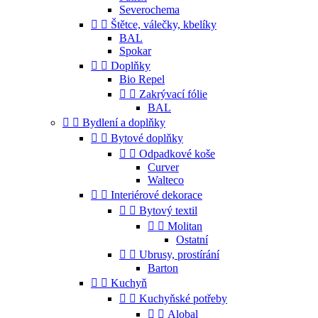
Severochema


Štětce, válečky, kbelíky
BAL
Spokar


Doplňky
Bio Repel


Zakrývací fólie
BAL


Bydlení a doplňky


Bytové doplňky


Odpadkové koše
Curver
Walteco


Interiérové dekorace


Bytový textil


Molitan
Ostatní


Ubrusy, prostírání
Barton


Kuchyň


Kuchyňské potřeby


Alobal