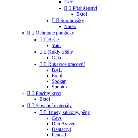
Extol


Příslušenství
Extol


Šroubováky
Narex


Ochranné pomůcky


Brýle
Yato


Kukly a štíty
Geko


Rukavice pracovní
BAL
Extol
Spokar
Spontex


Plachty krycí
Extol


Stavební materiály


Tmely, silikony, pěny
Ceys
Den Braven
Dentacryl
Penosil