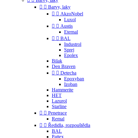


Barvy, laky


Barvy, laky


AkzoNobel
Luxol


Austis
Eternal


BAL
Industrol
Sprej
Epolex
Bilak
Den Braven


Detecha
Epoxyban
Izoban
Hammerite
HET
Lazurol
Starline


Penetrace
Remal


Ředidla, rozpouštědla
BAL
Pattex