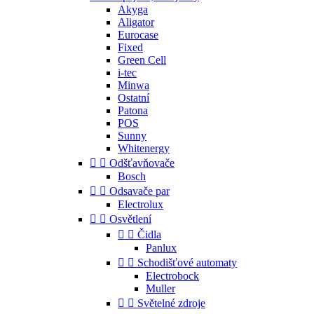
Akyga
Aligator
Eurocase
Fixed
Green Cell
i-tec
Minwa
Ostatní
Patona
POS
Sunny
Whitenergy


Odšťavňovače
Bosch


Odsavače par
Electrolux


Osvětlení


Čidla
Panlux


Schodišťové automaty
Electrobock
Muller


Světelné zdroje