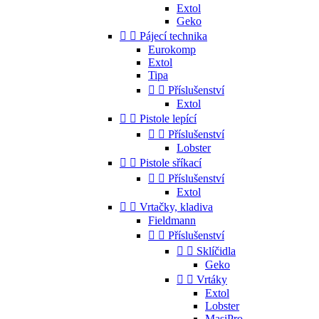
Extol
Geko


Pájecí technika
Eurokomp
Extol
Tipa


Příslušenství
Extol


Pistole lepící


Příslušenství
Lobster


Pistole sříkací


Příslušenství
Extol


Vrtačky, kladiva
Fieldmann


Příslušenství


Sklíčidla
Geko


Vrtáky
Extol
Lobster
MasiPro