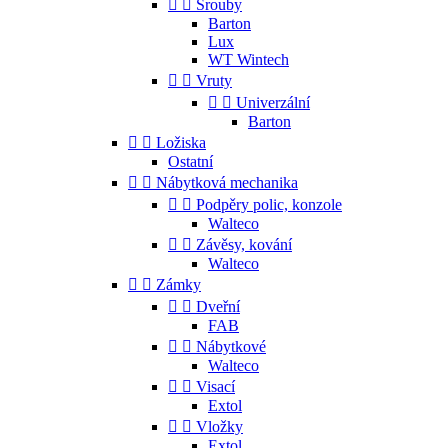


Šrouby
Barton
Lux
WT Wintech


Vruty


Univerzální
Barton


Ložiska
Ostatní


Nábytková mechanika


Podpěry polic, konzole
Walteco


Závěsy, kování
Walteco


Zámky


Dveřní
FAB


Nábytkové
Walteco


Visací
Extol


Vložky
Extol