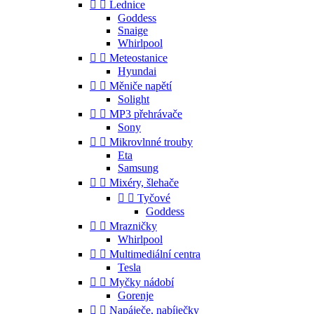


Lednice
Goddess
Snaige
Whirlpool


Meteostanice
Hyundai


Měniče napětí
Solight


MP3 přehrávače
Sony


Mikrovlnné trouby
Eta
Samsung


Mixéry, šlehače


Tyčové
Goddess


Mrazničky
Whirlpool


Multimediální centra
Tesla


Myčky nádobí
Gorenje


Napáječe, nabíječky