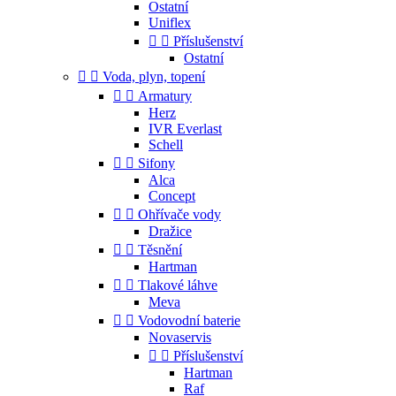
Ostatní
Uniflex


Příslušenství
Ostatní


Voda, plyn, topení


Armatury
Herz
IVR Everlast
Schell


Sifony
Alca
Concept


Ohřívače vody
Dražice


Těsnění
Hartman


Tlakové láhve
Meva


Vodovodní baterie
Novaservis


Příslušenství
Hartman
Raf