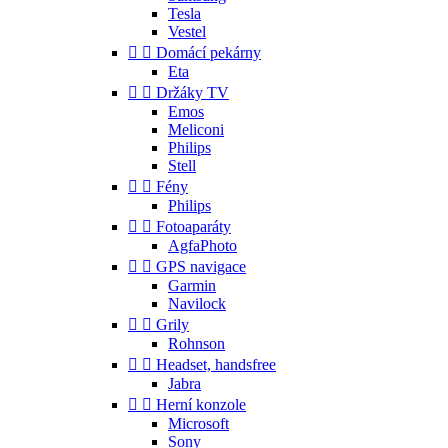
Tesla
Vestel


Domácí pekárny
Eta


Držáky TV
Emos
Meliconi
Philips
Stell


Fény
Philips


Fotoaparáty
AgfaPhoto


GPS navigace
Garmin
Navilock


Grily
Rohnson


Headset, handsfree
Jabra


Herní konzole
Microsoft
Sony