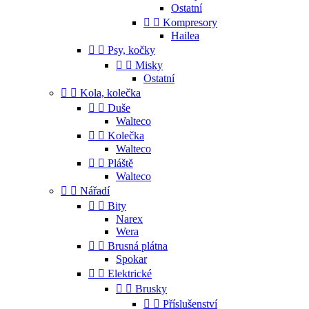
Ostatní


Kompresory
Hailea


Psy, kočky


Misky
Ostatní


Kola, kolečka


Duše
Walteco


Kolečka
Walteco


Pláště
Walteco


Nářadí


Bity
Narex
Wera


Brusná plátna
Spokar


Elektrické


Brusky


Příslušenství