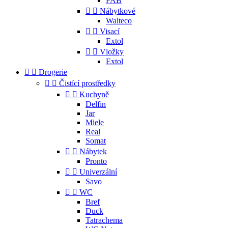
FAB


Nábytkové
Walteco


Visací
Extol


Vložky
Extol


Drogerie


Čistící prostředky


Kuchyně
Delfin
Jar
Miele
Real
Somat


Nábytek
Pronto


Univerzální
Savo


WC
Bref
Duck
Tatrachema