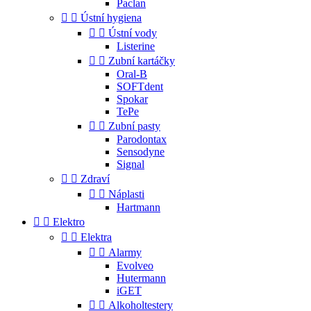
Paclan


Ústní hygiena


Ústní vody
Listerine


Zubní kartáčky
Oral-B
SOFTdent
Spokar
TePe


Zubní pasty
Parodontax
Sensodyne
Signal


Zdraví


Náplasti
Hartmann


Elektro


Elektra


Alarmy
Evolveo
Hutermann
iGET


Alkoholtestery