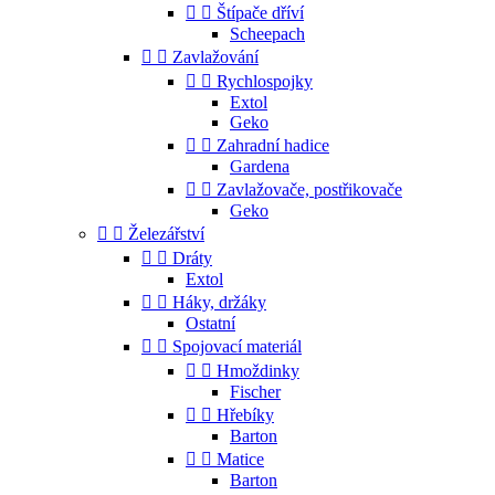


Štípače dříví
Scheepach


Zavlažování


Rychlospojky
Extol
Geko


Zahradní hadice
Gardena


Zavlažovače, postřikovače
Geko


Železářství


Dráty
Extol


Háky, držáky
Ostatní


Spojovací materiál


Hmoždinky
Fischer


Hřebíky
Barton


Matice
Barton