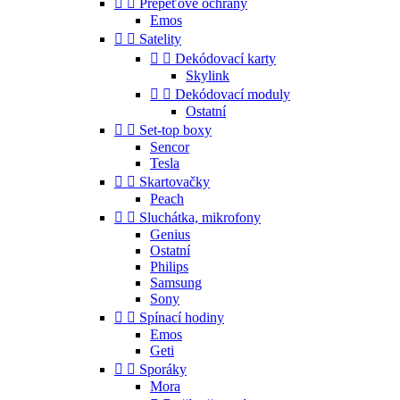


Přepěťové ochrany
Emos


Satelity


Dekódovací karty
Skylink


Dekódovací moduly
Ostatní


Set-top boxy
Sencor
Tesla


Skartovačky
Peach


Sluchátka, mikrofony
Genius
Ostatní
Philips
Samsung
Sony


Spínací hodiny
Emos
Geti


Sporáky
Mora