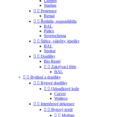
Lazurol
Starline


Penetrace
Remal


Ředidla, rozpouštědla
BAL
Pattex
Severochema


Štětce, válečky, kbelíky
BAL
Spokar


Doplňky
Bio Repel


Zakrývací fólie
BAL


Bydlení a doplňky


Bytové doplňky


Odpadkové koše
Curver
Walteco


Interiérové dekorace


Bytový textil


Molitan