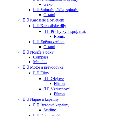
Geko


Snímače, čidla, spínače
Ostatní


Karoserie a osvětlení


Karosářské díly


Příchytky a spoj. mat.
Romix


Zpětná zrcátka
Ostatní


Nosiče a boxy
Compass
Menabo


Motor a převodovka


Filtry


Olejové
Filtron


Vzduchové
Filtron


Nápně a kapaliny


Brzdové kapaliny
Starline


Do chladičů