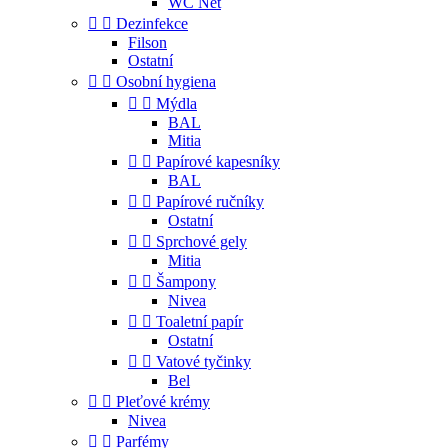
WC Net


Dezinfekce
Filson
Ostatní


Osobní hygiena


Mýdla
BAL
Mitia


Papírové kapesníky
BAL


Papírové ručníky
Ostatní


Sprchové gely
Mitia


Šampony
Nivea


Toaletní papír
Ostatní


Vatové tyčinky
Bel


Pleťové krémy
Nivea


Parfémy