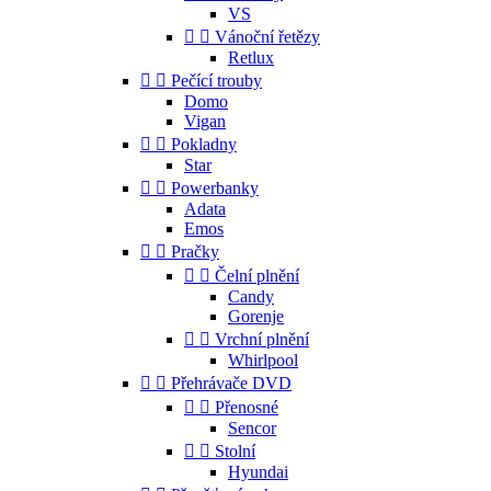
VS


Vánoční řetězy
Retlux


Pečící trouby
Domo
Vigan


Pokladny
Star


Powerbanky
Adata
Emos


Pračky


Čelní plnění
Candy
Gorenje


Vrchní plnění
Whirlpool


Přehrávače DVD


Přenosné
Sencor


Stolní
Hyundai