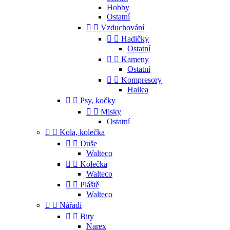
Hobby
Ostatní


Vzduchování


Hadičky
Ostatní


Kameny
Ostatní


Kompresory
Hailea


Psy, kočky


Misky
Ostatní


Kola, kolečka


Duše
Walteco


Kolečka
Walteco


Pláště
Walteco


Nářadí


Bity
Narex