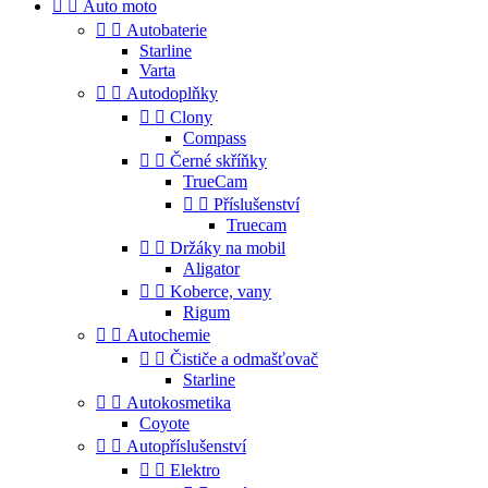


Auto moto


Autobaterie
Starline
Varta


Autodoplňky


Clony
Compass


Černé skříňky
TrueCam


Příslušenství
Truecam


Držáky na mobil
Aligator


Koberce, vany
Rigum


Autochemie


Čističe a odmašťovač
Starline


Autokosmetika
Coyote


Autopříslušenství


Elektro