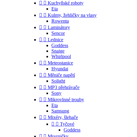


Kuchyňské roboty
Eta


Kulmy, žehličky na vlasy
Rowenta


Laminátory
Sencor


Lednice
Goddess
Snaige
Whirlpool


Meteostanice
Hyundai


Měniče napětí
Solight


MP3 přehrávače
Sony


Mikrovlnné trouby
Eta
Samsung


Mixéry, šlehače


Tyčové
Goddess


Mrazničky