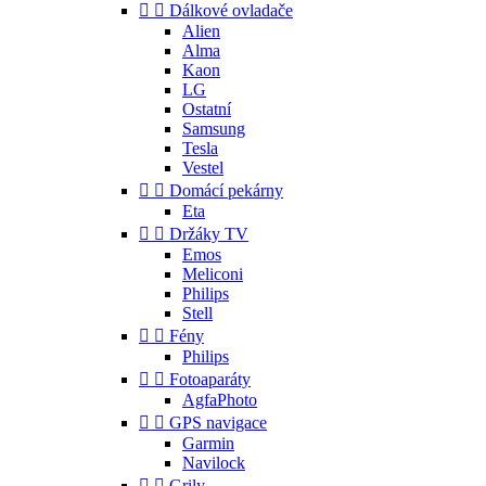


Dálkové ovladače
Alien
Alma
Kaon
LG
Ostatní
Samsung
Tesla
Vestel


Domácí pekárny
Eta


Držáky TV
Emos
Meliconi
Philips
Stell


Fény
Philips


Fotoaparáty
AgfaPhoto


GPS navigace
Garmin
Navilock


Grily