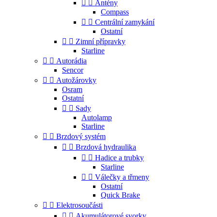


Antény
Compass


Centrální zamykání
Ostatní


Zimní přípravky
Starline


Autorádia
Sencor


Autožárovky
Osram
Ostatní


Sady
Autolamp
Starline


Brzdový systém


Brzdová hydraulika


Hadice a trubky
Starline


Válečky a třmeny
Ostatní
Quick Brake


Elektrosoučásti


Akumulátorové svorky