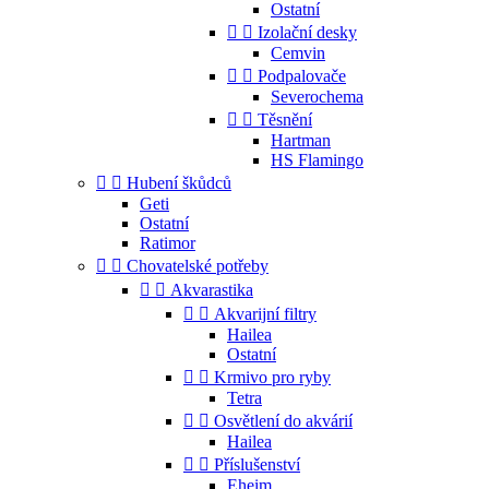
Ostatní


Izolační desky
Cemvin


Podpalovače
Severochema


Těsnění
Hartman
HS Flamingo


Hubení škůdců
Geti
Ostatní
Ratimor


Chovatelské potřeby


Akvarastika


Akvarijní filtry
Hailea
Ostatní


Krmivo pro ryby
Tetra


Osvětlení do akvárií
Hailea


Příslušenství
Eheim