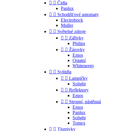


Čidla
Panlux


Schodišťové automaty
Electrobock
Muller


Světelné zdroje


Zářivky
Philips


Žárovky
Emos
Ostatní
Whitenergy


Svítidla


Lampičky
Solight


Reflektory
Emos


Stropní, nástěnná
Emos
Panlux
Solight
Tomex


Tlumivky