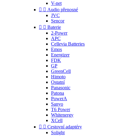
V-net


Audio přenosné
JVC
Sencor


Baterie
2-Power
APC
Cellevia Batteries
Emos
Energizer
FDK
GP
GreenCell
Himoto
Ostatní
Panasonic
Patona
PowerA
Sanyo
T6 Power
Whitenergy
XCell


Cestovní adaptéry
Solight