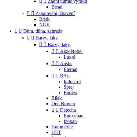


Zadní tlumič výfuku
Bosal


Zapalování, žhavení
Brisk
NGK


Dům, dílna, zahrada


Barvy, laky


Barvy, laky


AkzoNobel
Luxol


Austis
Eternal


BAL
Industrol
Sprej
Epolex
Bilak
Den Braven


Detecha
Epoxyban
Izoban
Hammerite
HET