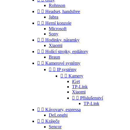
Rohnson


Headset, handsfree
Jabra


Herní konzole
Microsoft
Sony


Hodinky, náramky
Xiaomi


Holící strojky, epilátory
Braun


Kamerové systémy


IP systémy


Kamery
iGet
TP-Link
Xiaomi


Příslušenství
TP-Link


Kávovary, espressa
DeLonghi


Kráječe
Sencor