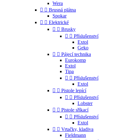
Wera


Brusná plátna
Spokar


Elektrické


Brusky


Příslušenství
Extol
Geko


Pájecí technika
Eurokomp
Extol
Tipa


Příslušenství
Extol


Pistole lepící


Příslušenství
Lobster


Pistole sříkací


Příslušenství
Extol


Vrtačky, kladiva
Fieldmann