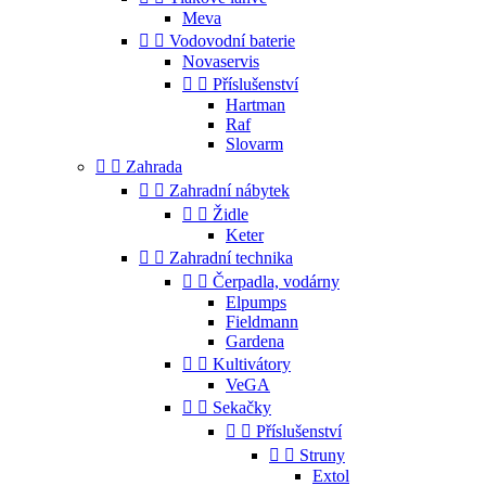
Meva


Vodovodní baterie
Novaservis


Příslušenství
Hartman
Raf
Slovarm


Zahrada


Zahradní nábytek


Židle
Keter


Zahradní technika


Čerpadla, vodárny
Elpumps
Fieldmann
Gardena


Kultivátory
VeGA


Sekačky


Příslušenství


Struny
Extol