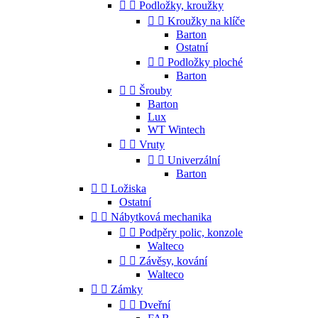


Podložky, kroužky


Kroužky na klíče
Barton
Ostatní


Podložky ploché
Barton


Šrouby
Barton
Lux
WT Wintech


Vruty


Univerzální
Barton


Ložiska
Ostatní


Nábytková mechanika


Podpěry polic, konzole
Walteco


Závěsy, kování
Walteco


Zámky


Dveřní