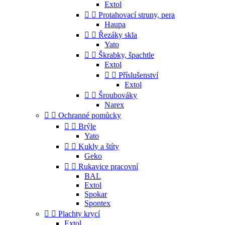
Extol


Protahovací struny, pera
Haupa


Řezáky skla
Yato


Škrabky, špachtle
Extol


Příslušenství
Extol


Šroubováky
Narex


Ochranné pomůcky


Brýle
Yato


Kukly a štíty
Geko


Rukavice pracovní
BAL
Extol
Spokar
Spontex


Plachty krycí
Extol