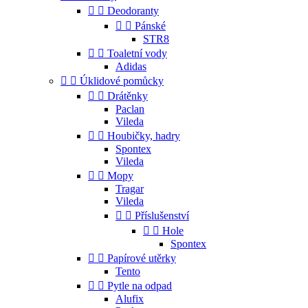


Deodoranty


Pánské
STR8


Toaletní vody
Adidas


Úklidové pomůcky


Drátěnky
Paclan
Vileda


Houbičky, hadry
Spontex
Vileda


Mopy
Tragar
Vileda


Příslušenství


Hole
Spontex


Papírové utěrky
Tento


Pytle na odpad
Alufix