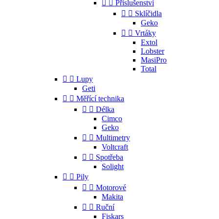


Příslušenství


Sklíčidla
Geko


Vrtáky
Extol
Lobster
MasiPro
Total


Lupy
Geti


Měřící technika


Délka
Cimco
Geko


Multimetry
Voltcraft


Spotřeba
Solight


Pily


Motorové
Makita


Ruční
Fiskars