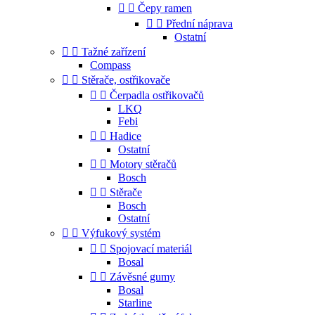


Čepy ramen


Přední náprava
Ostatní


Tažné zařízení
Compass


Stěrače, ostřikovače


Čerpadla ostřikovačů
LKQ
Febi


Hadice
Ostatní


Motory stěračů
Bosch


Stěrače
Bosch
Ostatní


Výfukový systém


Spojovací materiál
Bosal


Závěsné gumy
Bosal
Starline