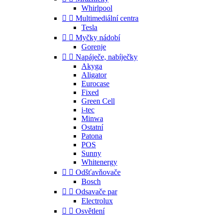
Whirlpool


Multimediální centra
Tesla


Myčky nádobí
Gorenje


Napáječe, nabíječky
Akyga
Aligator
Eurocase
Fixed
Green Cell
i-tec
Minwa
Ostatní
Patona
POS
Sunny
Whitenergy


Odšťavňovače
Bosch


Odsavače par
Electrolux


Osvětlení