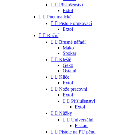


Příslušenství
Extol


Pneumatické


Pistole ofukovací
Extol


Ruční


Brusné nářadí
Mako
Spokar


Kleště
Geko
Ostatní


Klíče
Extol


Nože pracovní
Extol


Příslušenství
Extol


Nůžky


Univerzální
Fiskars


Pistole na PU pěnu