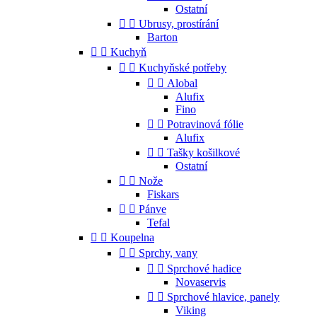
Ostatní


Ubrusy, prostírání
Barton


Kuchyň


Kuchyňské potřeby


Alobal
Alufix
Fino


Potravinová fólie
Alufix


Tašky košilkové
Ostatní


Nože
Fiskars


Pánve
Tefal


Koupelna


Sprchy, vany


Sprchové hadice
Novaservis


Sprchové hlavice, panely
Viking