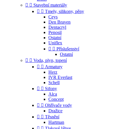


Stavební materiály


Tmely, silikony, pěny
Ceys
Den Braven
Dentacryl
Penosil
Ostatní
Uniflex


Příslušenství
Ostatní


Voda, plyn, topení


Armatury
Herz
IVR Everlast
Schell


Sifony
Alca
Concept


Ohřívače vody
Dražice


Těsnění
Hartman


Tlakové láhve