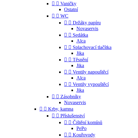


Vaničky
Ostatní


WC


Držáky papíru
Novaservis


Sedátka
Alca


Splachovací tlačítka
Jika


Těsnění
Jika


Ventily napouštěcí
Alca


Ventily vypouštěcí
Jika


Zásobníky
Novaservis


Krby, kamna


Příslušenství


Čištění komínů
PePo


Kouřovody