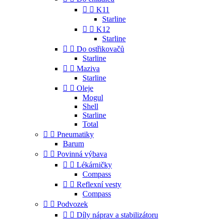


K11
Starline


K12
Starline


Do ostřikovačů
Starline


Maziva
Starline


Oleje
Mogul
Shell
Starline
Total


Pneumatiky
Barum


Povinná výbava


Lékárničky
Compass


Reflexní vesty
Compass


Podvozek


Díly náprav a stabilizátoru