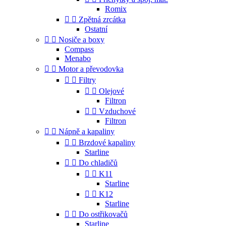
Romix


Zpětná zrcátka
Ostatní


Nosiče a boxy
Compass
Menabo


Motor a převodovka


Filtry


Olejové
Filtron


Vzduchové
Filtron


Nápně a kapaliny


Brzdové kapaliny
Starline


Do chladičů


K11
Starline


K12
Starline


Do ostřikovačů
Starline