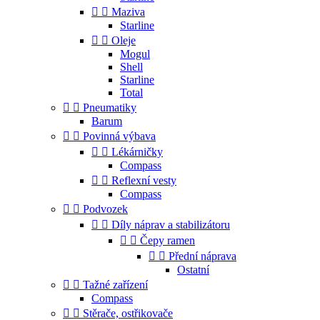


Maziva
Starline


Oleje
Mogul
Shell
Starline
Total


Pneumatiky
Barum


Povinná výbava


Lékárničky
Compass


Reflexní vesty
Compass


Podvozek


Díly náprav a stabilizátoru


Čepy ramen


Přední náprava
Ostatní


Tažné zařízení
Compass


Stěrače, ostřikovače