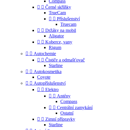
Compass


Černé skříňky
TrueCam


Příslušenství
Truecam


Držáky na mobil
Aligator


Koberce, vany
Rigum


Autochemie


Čističe a odmašťovač
Starline


Autokosmetika
Coyote


Autopříslušenství


Elektro


Antény
Compass


Centrální zamykání
Ostatní


Zimní přípravky
Starline