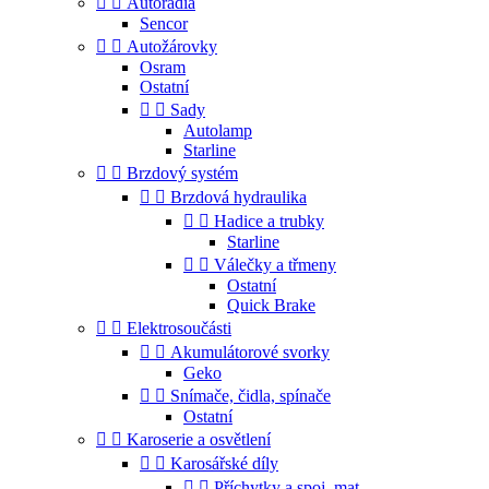


Autorádia
Sencor


Autožárovky
Osram
Ostatní


Sady
Autolamp
Starline


Brzdový systém


Brzdová hydraulika


Hadice a trubky
Starline


Válečky a třmeny
Ostatní
Quick Brake


Elektrosoučásti


Akumulátorové svorky
Geko


Snímače, čidla, spínače
Ostatní


Karoserie a osvětlení


Karosářské díly


Příchytky a spoj. mat.