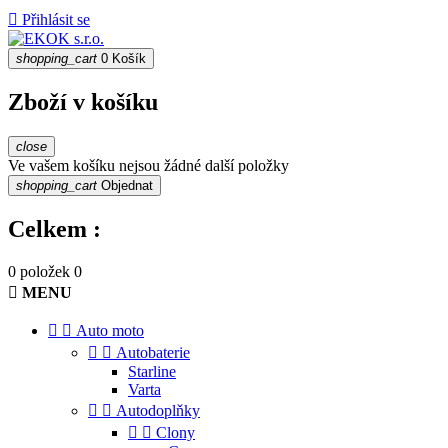

Přihlásit se
shopping_cart
0
Košík
Zboží v košíku
close
Ve vašem košíku nejsou žádné další položky
shopping_cart
Objednat
Celkem :
0 položek
0

MENU


Auto moto


Autobaterie
Starline
Varta


Autodoplňky


Clony