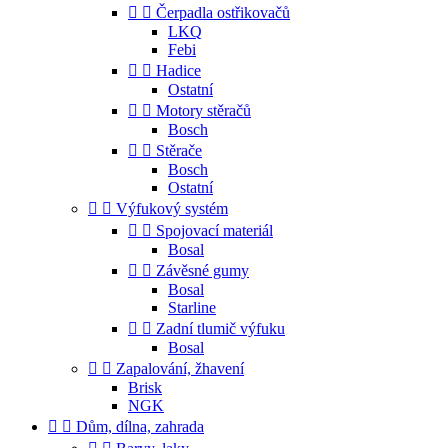


Čerpadla ostřikovačů
LKQ
Febi


Hadice
Ostatní


Motory stěračů
Bosch


Stěrače
Bosch
Ostatní


Výfukový systém


Spojovací materiál
Bosal


Závěsné gumy
Bosal
Starline


Zadní tlumič výfuku
Bosal


Zapalování, žhavení
Brisk
NGK


Dům, dílna, zahrada