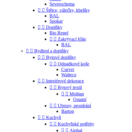
Severochema


Štětce, válečky, kbelíky
BAL
Spokar


Doplňky
Bio Repel


Zakrývací fólie
BAL


Bydlení a doplňky


Bytové doplňky


Odpadkové koše
Curver
Walteco


Interiérové dekorace


Bytový textil


Molitan
Ostatní


Ubrusy, prostírání
Barton


Kuchyň


Kuchyňské potřeby


Alobal