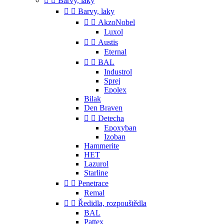


Barvy, laky


Barvy, laky


AkzoNobel
Luxol


Austis
Eternal


BAL
Industrol
Sprej
Epolex
Bilak
Den Braven


Detecha
Epoxyban
Izoban
Hammerite
HET
Lazurol
Starline


Penetrace
Remal


Ředidla, rozpouštědla
BAL
Pattex