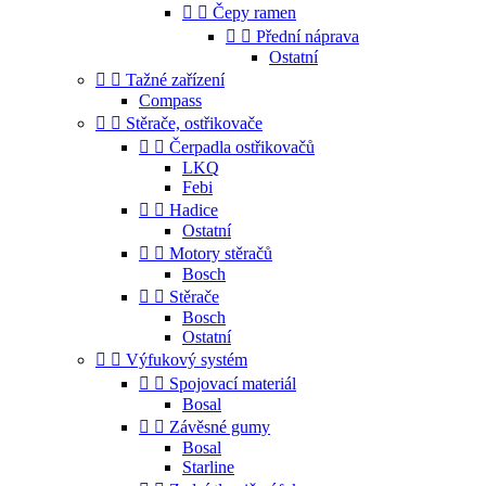


Čepy ramen


Přední náprava
Ostatní


Tažné zařízení
Compass


Stěrače, ostřikovače


Čerpadla ostřikovačů
LKQ
Febi


Hadice
Ostatní


Motory stěračů
Bosch


Stěrače
Bosch
Ostatní


Výfukový systém


Spojovací materiál
Bosal


Závěsné gumy
Bosal
Starline