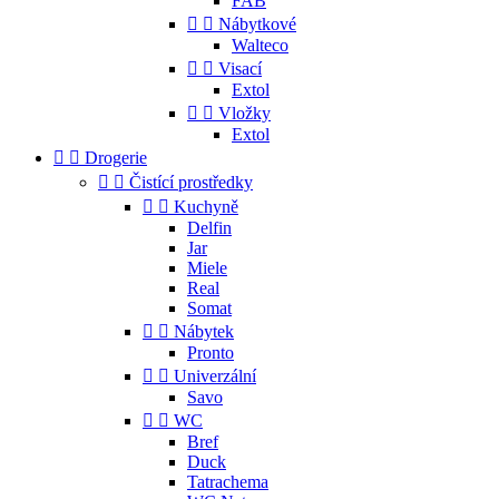
FAB


Nábytkové
Walteco


Visací
Extol


Vložky
Extol


Drogerie


Čistící prostředky


Kuchyně
Delfin
Jar
Miele
Real
Somat


Nábytek
Pronto


Univerzální
Savo


WC
Bref
Duck
Tatrachema