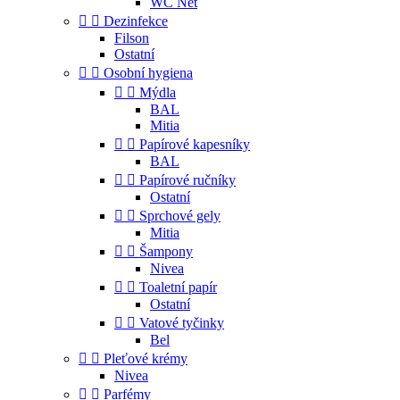
WC Net


Dezinfekce
Filson
Ostatní


Osobní hygiena


Mýdla
BAL
Mitia


Papírové kapesníky
BAL


Papírové ručníky
Ostatní


Sprchové gely
Mitia


Šampony
Nivea


Toaletní papír
Ostatní


Vatové tyčinky
Bel


Pleťové krémy
Nivea


Parfémy