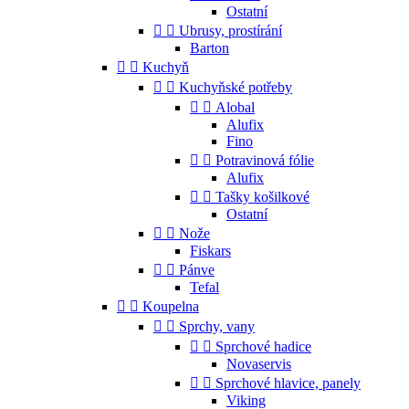
Ostatní


Ubrusy, prostírání
Barton


Kuchyň


Kuchyňské potřeby


Alobal
Alufix
Fino


Potravinová fólie
Alufix


Tašky košilkové
Ostatní


Nože
Fiskars


Pánve
Tefal


Koupelna


Sprchy, vany


Sprchové hadice
Novaservis


Sprchové hlavice, panely
Viking