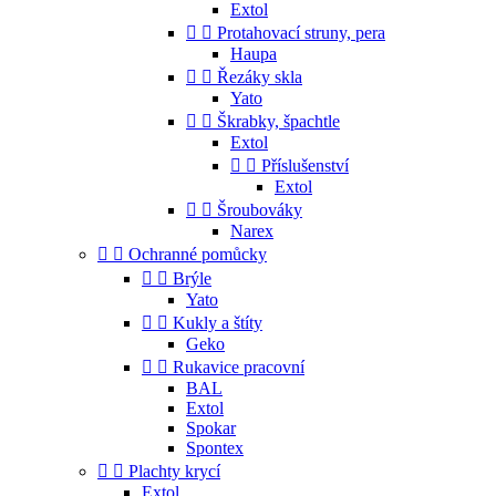
Extol


Protahovací struny, pera
Haupa


Řezáky skla
Yato


Škrabky, špachtle
Extol


Příslušenství
Extol


Šroubováky
Narex


Ochranné pomůcky


Brýle
Yato


Kukly a štíty
Geko


Rukavice pracovní
BAL
Extol
Spokar
Spontex


Plachty krycí
Extol