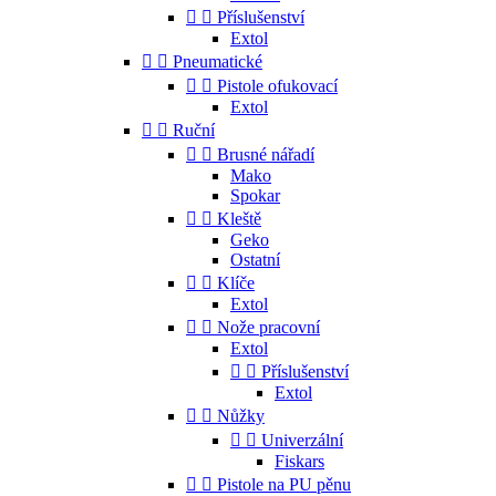


Příslušenství
Extol


Pneumatické


Pistole ofukovací
Extol


Ruční


Brusné nářadí
Mako
Spokar


Kleště
Geko
Ostatní


Klíče
Extol


Nože pracovní
Extol


Příslušenství
Extol


Nůžky


Univerzální
Fiskars


Pistole na PU pěnu