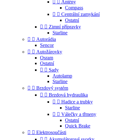


Antény
Compass


Centrální zamykání
Ostatní


Zimní přípravky
Starline


Autorádia
Sencor


Autožárovky
Osram
Ostatní


Sady
Autolamp
Starline


Brzdový systém


Brzdová hydraulika


Hadice a trubky
Starline


Válečky a třmeny
Ostatní
Quick Brake


Elektrosoučásti


Akumulátorové svorky