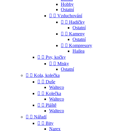
Hobby
Ostatní


Vzduchování


Hadičky
Ostatní


Kameny
Ostatní


Kompresory
Hailea


Psy, kočky


Misky
Ostatní


Kola, kolečka


Duše
Walteco


Kolečka
Walteco


Pláště
Walteco


Nářadí


Bity
Narex