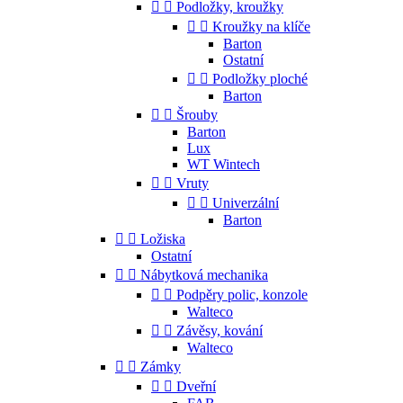


Podložky, kroužky


Kroužky na klíče
Barton
Ostatní


Podložky ploché
Barton


Šrouby
Barton
Lux
WT Wintech


Vruty


Univerzální
Barton


Ložiska
Ostatní


Nábytková mechanika


Podpěry polic, konzole
Walteco


Závěsy, kování
Walteco


Zámky


Dveřní