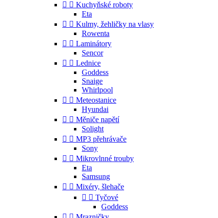


Kuchyňské roboty
Eta


Kulmy, žehličky na vlasy
Rowenta


Laminátory
Sencor


Lednice
Goddess
Snaige
Whirlpool


Meteostanice
Hyundai


Měniče napětí
Solight


MP3 přehrávače
Sony


Mikrovlnné trouby
Eta
Samsung


Mixéry, šlehače


Tyčové
Goddess


Mrazničky