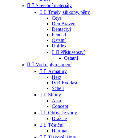


Stavební materiály


Tmely, silikony, pěny
Ceys
Den Braven
Dentacryl
Penosil
Ostatní
Uniflex


Příslušenství
Ostatní


Voda, plyn, topení


Armatury
Herz
IVR Everlast
Schell


Sifony
Alca
Concept


Ohřívače vody
Dražice


Těsnění
Hartman


Tlakové láhve