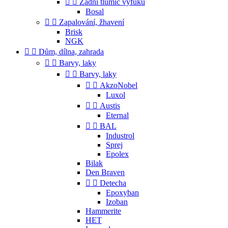


Zadní tlumič výfuku
Bosal


Zapalování, žhavení
Brisk
NGK


Dům, dílna, zahrada


Barvy, laky


Barvy, laky


AkzoNobel
Luxol


Austis
Eternal


BAL
Industrol
Sprej
Epolex
Bilak
Den Braven


Detecha
Epoxyban
Izoban
Hammerite
HET