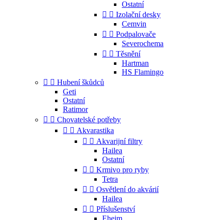
Ostatní


Izolační desky
Cemvin


Podpalovače
Severochema


Těsnění
Hartman
HS Flamingo


Hubení škůdců
Geti
Ostatní
Ratimor


Chovatelské potřeby


Akvarastika


Akvarijní filtry
Hailea
Ostatní


Krmivo pro ryby
Tetra


Osvětlení do akvárií
Hailea


Příslušenství
Eheim