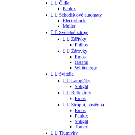


Čidla
Panlux


Schodišťové automaty
Electrobock
Muller


Světelné zdroje


Zářivky
Philips


Žárovky
Emos
Ostatní
Whitenergy


Svítidla


Lampičky
Solight


Reflektory
Emos


Stropní, nástěnná
Emos
Panlux
Solight
Tomex


Tlumivky