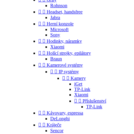
Rohnson


Headset, handsfree
Jabra


Herní konzole
Microsoft
Sony


Hodinky, náramky
Xiaomi


Holící strojky, epilátory
Braun


Kamerové systémy


IP systémy


Kamery
iGet
TP-Link
Xiaomi


Příslušenství
TP-Link


Kávovary, espressa
DeLonghi


Kráječe
Sencor