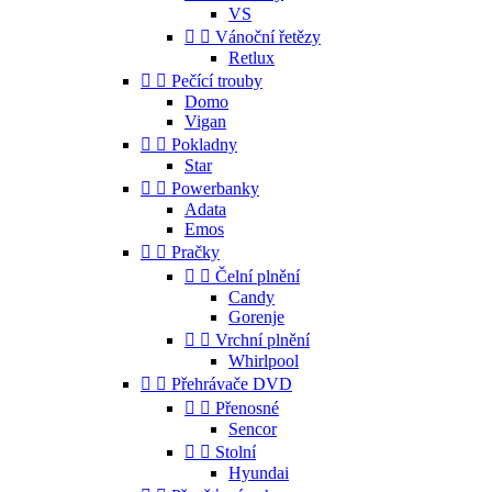
VS


Vánoční řetězy
Retlux


Pečící trouby
Domo
Vigan


Pokladny
Star


Powerbanky
Adata
Emos


Pračky


Čelní plnění
Candy
Gorenje


Vrchní plnění
Whirlpool


Přehrávače DVD


Přenosné
Sencor


Stolní
Hyundai