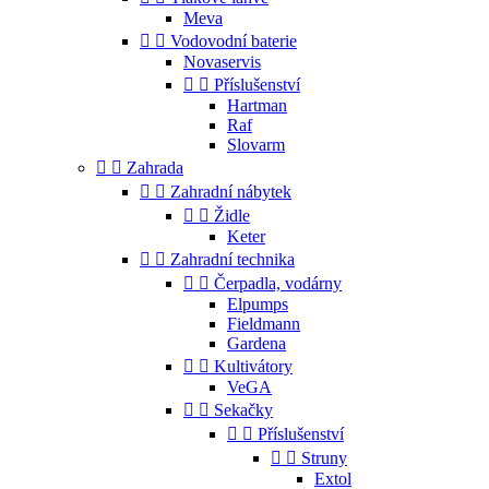
Meva


Vodovodní baterie
Novaservis


Příslušenství
Hartman
Raf
Slovarm


Zahrada


Zahradní nábytek


Židle
Keter


Zahradní technika


Čerpadla, vodárny
Elpumps
Fieldmann
Gardena


Kultivátory
VeGA


Sekačky


Příslušenství


Struny
Extol