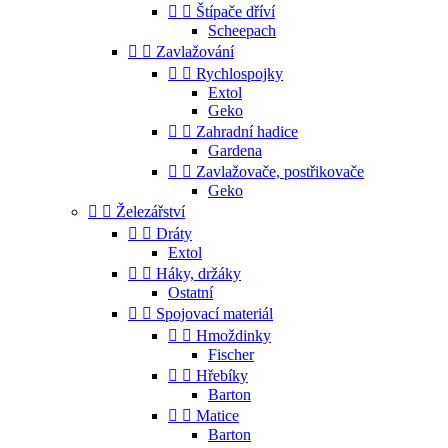


Štípače dříví
Scheepach


Zavlažování


Rychlospojky
Extol
Geko


Zahradní hadice
Gardena


Zavlažovače, postřikovače
Geko


Železářství


Dráty
Extol


Háky, držáky
Ostatní


Spojovací materiál


Hmoždinky
Fischer


Hřebíky
Barton


Matice
Barton