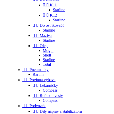


K11
Starline


K12
Starline


Do ostřikovačů
Starline


Maziva
Starline


Oleje
Mogul
Shell
Starline
Total


Pneumatiky
Barum


Povinná výbava


Lékárničky
Compass


Reflexní vesty
Compass


Podvozek


Díly náprav a stabilizátoru