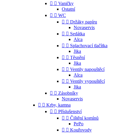


Vaničky
Ostatní


WC


Držáky papíru
Novaservis


Sedátka
Alca


Splachovací tlačítka
Jika


Těsnění
Jika


Ventily napouštěcí
Alca


Ventily vypouštěcí
Jika


Zásobníky
Novaservis


Krby, kamna


Příslušenství


Čištění komínů
PePo


Kouřovody