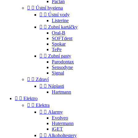
Paclan


Ústní hygiena


Ústní vody
Listerine


Zubní kartáčky
Oral-B
SOFTdent
Spokar
TePe


Zubní pasty
Parodontax
Sensodyne
Signal


Zdraví


Náplasti
Hartmann


Elektro


Elektra


Alarmy
Evolveo
Hutermann
iGET


Alkoholtestery