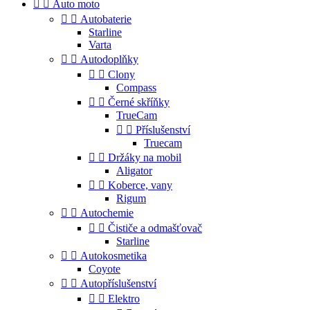


Auto moto


Autobaterie
Starline
Varta


Autodoplňky


Clony
Compass


Černé skříňky
TrueCam


Příslušenství
Truecam


Držáky na mobil
Aligator


Koberce, vany
Rigum


Autochemie


Čističe a odmašťovač
Starline


Autokosmetika
Coyote


Autopříslušenství


Elektro