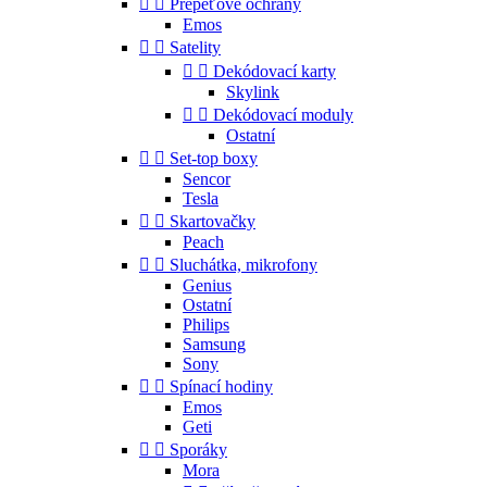


Přepěťové ochrany
Emos


Satelity


Dekódovací karty
Skylink


Dekódovací moduly
Ostatní


Set-top boxy
Sencor
Tesla


Skartovačky
Peach


Sluchátka, mikrofony
Genius
Ostatní
Philips
Samsung
Sony


Spínací hodiny
Emos
Geti


Sporáky
Mora