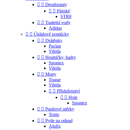


Deodoranty


Pánské
STR8


Toaletní vody
Adidas


Úklidové pomůcky


Drátěnky
Paclan
Vileda


Houbičky, hadry
Spontex
Vileda


Mopy
Tragar
Vileda


Příslušenství


Hole
Spontex


Papírové utěrky
Tento


Pytle na odpad
Alufix