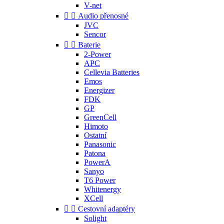
V-net


Audio přenosné
JVC
Sencor


Baterie
2-Power
APC
Cellevia Batteries
Emos
Energizer
FDK
GP
GreenCell
Himoto
Ostatní
Panasonic
Patona
PowerA
Sanyo
T6 Power
Whitenergy
XCell


Cestovní adaptéry
Solight