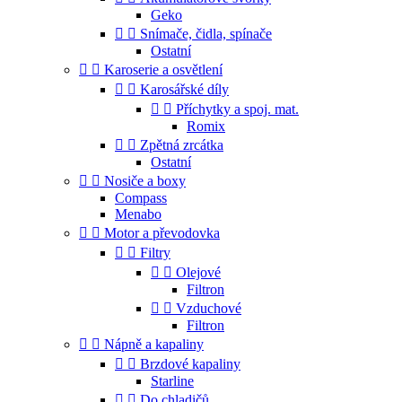
Geko


Snímače, čidla, spínače
Ostatní


Karoserie a osvětlení


Karosářské díly


Příchytky a spoj. mat.
Romix


Zpětná zrcátka
Ostatní


Nosiče a boxy
Compass
Menabo


Motor a převodovka


Filtry


Olejové
Filtron


Vzduchové
Filtron


Nápně a kapaliny


Brzdové kapaliny
Starline


Do chladičů