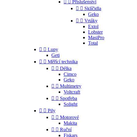


Příslušenství


Sklíčidla
Geko


Vrtáky
Extol
Lobster
MasiPro
Total


Lupy
Geti


Měřící technika


Délka
Cimco
Geko


Multimetry
Voltcraft


Spotřeba
Solight


Pily


Motorové
Makita


Ruční
Fiskars