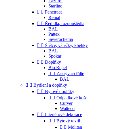
Lazurol
Starline


Penetrace
Remal


Ředidla, rozpouštědla
BAL
Pattex
Severochema


Štětce, válečky, kbelíky
BAL
Spokar


Doplňky
Bio Repel


Zakrývací fólie
BAL


Bydlení a doplňky


Bytové doplňky


Odpadkové koše
Curver
Walteco


Interiérové dekorace


Bytový textil


Molitan