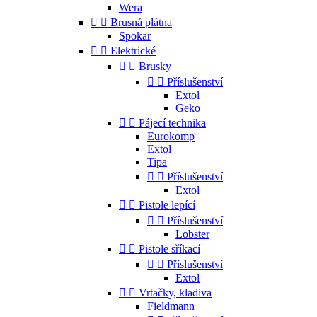
Wera


Brusná plátna
Spokar


Elektrické


Brusky


Příslušenství
Extol
Geko


Pájecí technika
Eurokomp
Extol
Tipa


Příslušenství
Extol


Pistole lepící


Příslušenství
Lobster


Pistole sříkací


Příslušenství
Extol


Vrtačky, kladiva
Fieldmann