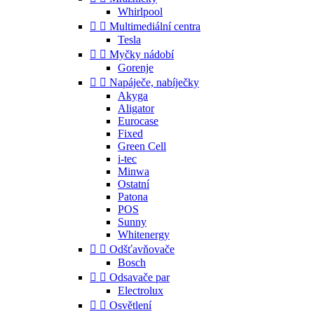
Whirlpool


Multimediální centra
Tesla


Myčky nádobí
Gorenje


Napáječe, nabíječky
Akyga
Aligator
Eurocase
Fixed
Green Cell
i-tec
Minwa
Ostatní
Patona
POS
Sunny
Whitenergy


Odšťavňovače
Bosch


Odsavače par
Electrolux


Osvětlení