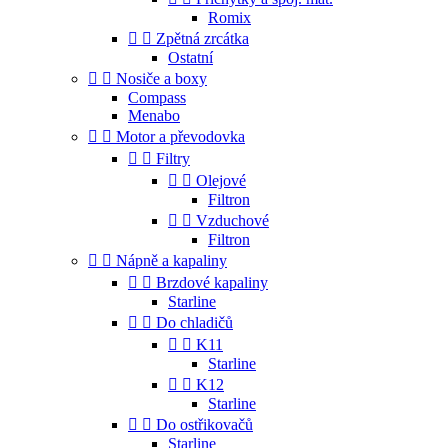
Romix


Zpětná zrcátka
Ostatní


Nosiče a boxy
Compass
Menabo


Motor a převodovka


Filtry


Olejové
Filtron


Vzduchové
Filtron


Nápně a kapaliny


Brzdové kapaliny
Starline


Do chladičů


K11
Starline


K12
Starline


Do ostřikovačů
Starline