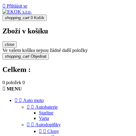

Přihlásit se
shopping_cart
0
Košík
Zboží v košíku
close
Ve vašem košíku nejsou žádné další položky
shopping_cart
Objednat
Celkem :
0 položek
0

MENU


Auto moto


Autobaterie
Starline
Varta


Autodoplňky


Clony