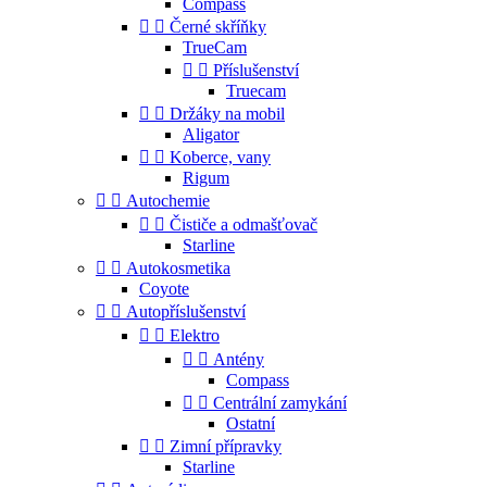
Compass


Černé skříňky
TrueCam


Příslušenství
Truecam


Držáky na mobil
Aligator


Koberce, vany
Rigum


Autochemie


Čističe a odmašťovač
Starline


Autokosmetika
Coyote


Autopříslušenství


Elektro


Antény
Compass


Centrální zamykání
Ostatní


Zimní přípravky
Starline