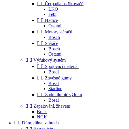


Čerpadla ostřikovačů
LKQ
Febi


Hadice
Ostatní


Motory stěračů
Bosch


Stěrače
Bosch
Ostatní


Výfukový systém


Spojovací materiál
Bosal


Závěsné gumy
Bosal
Starline


Zadní tlumič výfuku
Bosal


Zapalování, žhavení
Brisk
NGK


Dům, dílna, zahrada