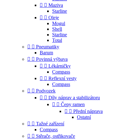


Maziva
Starline


Oleje
Mogul
Shell
Starline
Total


Pneumatiky
Barum


Povinná výbava


Lékárničky
Compass


Reflexní vesty
Compass


Podvozek


Díly náprav a stabilizátoru


Čepy ramen


Přední náprava
Ostatní


Tažné zařízení
Compass


Stěrače, ostřikovače