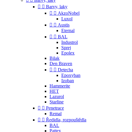


Barvy, laky


Barvy, laky


AkzoNobel
Luxol


Austis
Eternal


BAL
Industrol
Sprej
Epolex
Bilak
Den Braven


Detecha
Epoxyban
Izoban
Hammerite
HET
Lazurol
Starline


Penetrace
Remal


Ředidla, rozpouštědla
BAL
Pattex