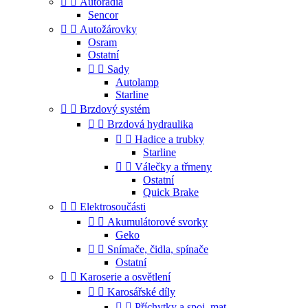


Autorádia
Sencor


Autožárovky
Osram
Ostatní


Sady
Autolamp
Starline


Brzdový systém


Brzdová hydraulika


Hadice a trubky
Starline


Válečky a třmeny
Ostatní
Quick Brake


Elektrosoučásti


Akumulátorové svorky
Geko


Snímače, čidla, spínače
Ostatní


Karoserie a osvětlení


Karosářské díly


Příchytky a spoj. mat.