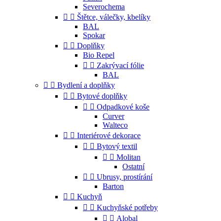
Severochema


Štětce, válečky, kbelíky
BAL
Spokar


Doplňky
Bio Repel


Zakrývací fólie
BAL


Bydlení a doplňky


Bytové doplňky


Odpadkové koše
Curver
Walteco


Interiérové dekorace


Bytový textil


Molitan
Ostatní


Ubrusy, prostírání
Barton


Kuchyň


Kuchyňské potřeby


Alobal