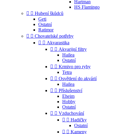
Hartman
HS Flamingo


Hubení škůdců
Geti
Ostatní
Ratimor


Chovatelské potřeby


Akvarastika


Akvarijní filtry
Hailea
Ostatní


Krmivo pro ryby
Tetra


Osvětlení do akvárií
Hailea


Příslušenství
Eheim
Hobby
Ostatní


Vzduchování


Hadičky
Ostatní


Kameny