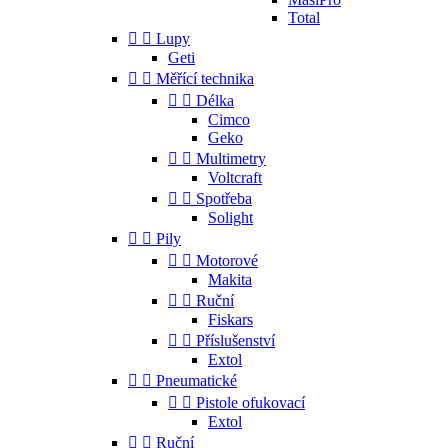
Total


Lupy
Geti


Měřící technika


Délka
Cimco
Geko


Multimetry
Voltcraft


Spotřeba
Solight


Pily


Motorové
Makita


Ruční
Fiskars


Příslušenství
Extol


Pneumatické


Pistole ofukovací
Extol


Ruční