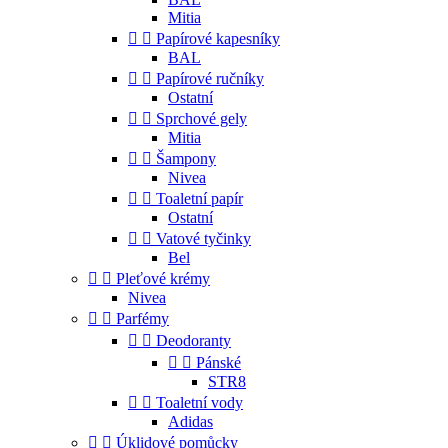
Mitia


Papírové kapesníky
BAL


Papírové ručníky
Ostatní


Sprchové gely
Mitia


Šampony
Nivea


Toaletní papír
Ostatní


Vatové tyčinky
Bel


Pleťové krémy
Nivea


Parfémy


Deodoranty


Pánské
STR8


Toaletní vody
Adidas


Úklidové pomůcky