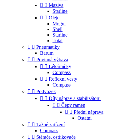


Maziva
Starline


Oleje
Mogul
Shell
Starline
Total


Pneumatiky
Barum


Povinná výbava


Lékárničky
Compass


Reflexní vesty
Compass


Podvozek


Díly náprav a stabilizátoru


Čepy ramen


Přední náprava
Ostatní


Tažné zařízení
Compass


Stěrače, ostřikovače