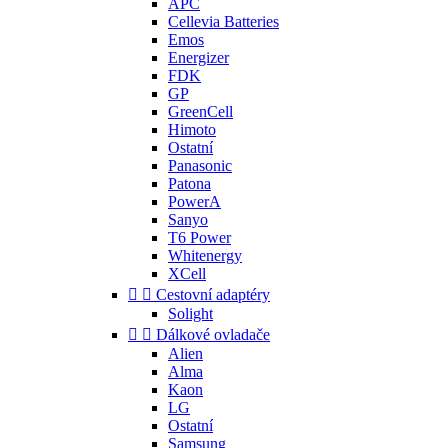
APC
Cellevia Batteries
Emos
Energizer
FDK
GP
GreenCell
Himoto
Ostatní
Panasonic
Patona
PowerA
Sanyo
T6 Power
Whitenergy
XCell


Cestovní adaptéry
Solight


Dálkové ovladače
Alien
Alma
Kaon
LG
Ostatní
Samsung