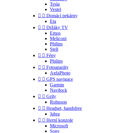
Tesla
Vestel


Domácí pekárny
Eta


Držáky TV
Emos
Meliconi
Philips
Stell


Fény
Philips


Fotoaparáty
AgfaPhoto


GPS navigace
Garmin
Navilock


Grily
Rohnson


Headset, handsfree
Jabra


Herní konzole
Microsoft
Sony