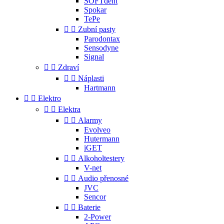
SOFTdent
Spokar
TePe


Zubní pasty
Parodontax
Sensodyne
Signal


Zdraví


Náplasti
Hartmann


Elektro


Elektra


Alarmy
Evolveo
Hutermann
iGET


Alkoholtestery
V-net


Audio přenosné
JVC
Sencor


Baterie
2-Power