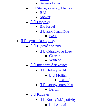
Severochema


Štětce, válečky, kbelíky
BAL
Spokar


Doplňky
Bio Repel


Zakrývací fólie
BAL


Bydlení a doplňky


Bytové doplňky


Odpadkové koše
Curver
Walteco


Interiérové dekorace


Bytový textil


Molitan
Ostatní


Ubrusy, prostírání
Barton


Kuchyň


Kuchyňské potřeby


Alobal