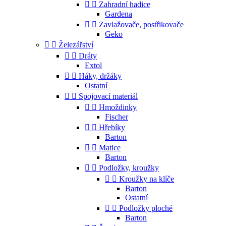


Zahradní hadice
Gardena


Zavlažovače, postřikovače
Geko


Železářství


Dráty
Extol


Háky, držáky
Ostatní


Spojovací materiál


Hmoždinky
Fischer


Hřebíky
Barton


Matice
Barton


Podložky, kroužky


Kroužky na klíče
Barton
Ostatní


Podložky ploché
Barton