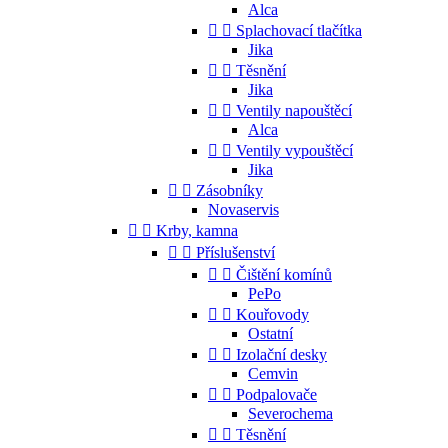
Alca


Splachovací tlačítka
Jika


Těsnění
Jika


Ventily napouštěcí
Alca


Ventily vypouštěcí
Jika


Zásobníky
Novaservis


Krby, kamna


Příslušenství


Čištění komínů
PePo


Kouřovody
Ostatní


Izolační desky
Cemvin


Podpalovače
Severochema


Těsnění