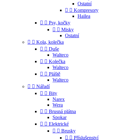
Ostatní


Kompresory
Hailea


Psy, kočky


Misky
Ostatní


Kola, kolečka


Duše
Walteco


Kolečka
Walteco


Pláště
Walteco


Nářadí


Bity
Narex
Wera


Brusná plátna
Spokar


Elektrické


Brusky


Příslušenství