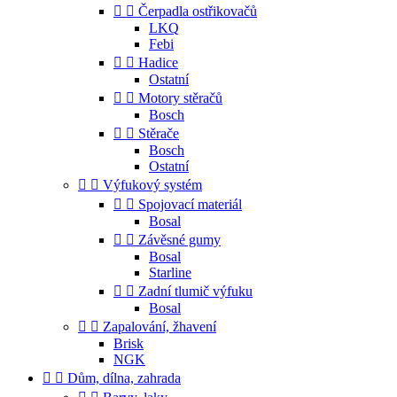


Čerpadla ostřikovačů
LKQ
Febi


Hadice
Ostatní


Motory stěračů
Bosch


Stěrače
Bosch
Ostatní


Výfukový systém


Spojovací materiál
Bosal


Závěsné gumy
Bosal
Starline


Zadní tlumič výfuku
Bosal


Zapalování, žhavení
Brisk
NGK


Dům, dílna, zahrada