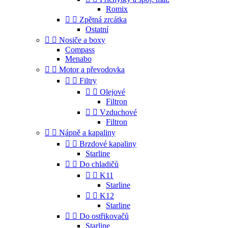
Romix


Zpětná zrcátka
Ostatní


Nosiče a boxy
Compass
Menabo


Motor a převodovka


Filtry


Olejové
Filtron


Vzduchové
Filtron


Nápně a kapaliny


Brzdové kapaliny
Starline


Do chladičů


K11
Starline


K12
Starline


Do ostřikovačů
Starline