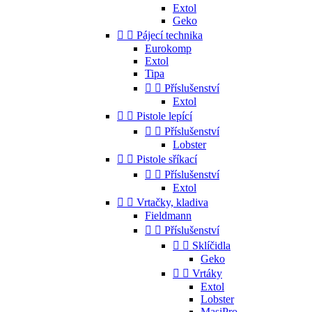
Extol
Geko


Pájecí technika
Eurokomp
Extol
Tipa


Příslušenství
Extol


Pistole lepící


Příslušenství
Lobster


Pistole sříkací


Příslušenství
Extol


Vrtačky, kladiva
Fieldmann


Příslušenství


Sklíčidla
Geko


Vrtáky
Extol
Lobster
MasiPro