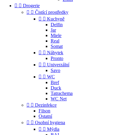


Drogerie


Čistící prostředky


Kuchyně
Delfin
Jar
Miele
Real
Somat


Nábytek
Pronto


Univerzální
Savo


WC
Bref
Duck
Tatrachema
WC Net


Dezinfekce
Filson
Ostatní


Osobní hygiena


Mýdla
BAL