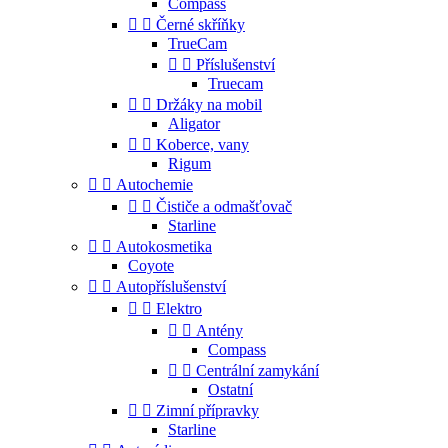
Compass


Černé skříňky
TrueCam


Příslušenství
Truecam


Držáky na mobil
Aligator


Koberce, vany
Rigum


Autochemie


Čističe a odmašťovač
Starline


Autokosmetika
Coyote


Autopříslušenství


Elektro


Antény
Compass


Centrální zamykání
Ostatní


Zimní přípravky
Starline