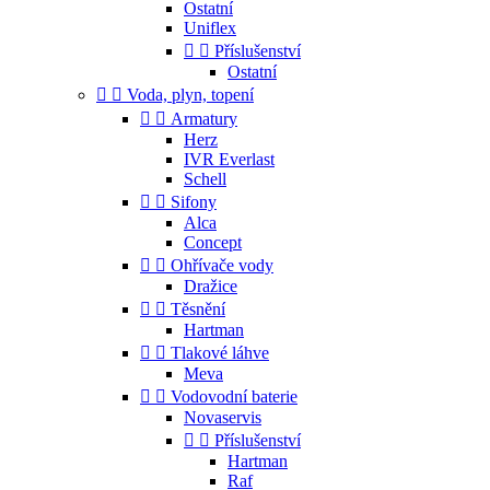
Ostatní
Uniflex


Příslušenství
Ostatní


Voda, plyn, topení


Armatury
Herz
IVR Everlast
Schell


Sifony
Alca
Concept


Ohřívače vody
Dražice


Těsnění
Hartman


Tlakové láhve
Meva


Vodovodní baterie
Novaservis


Příslušenství
Hartman
Raf