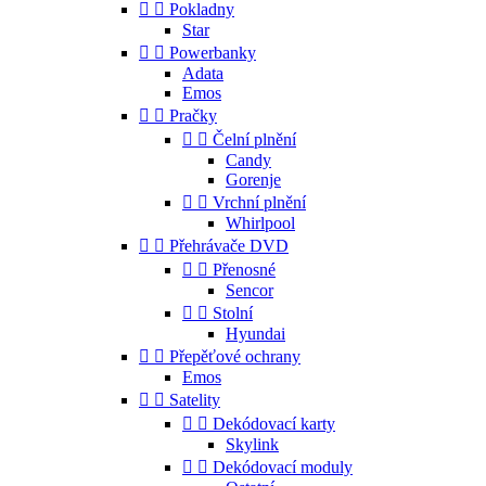


Pokladny
Star


Powerbanky
Adata
Emos


Pračky


Čelní plnění
Candy
Gorenje


Vrchní plnění
Whirlpool


Přehrávače DVD


Přenosné
Sencor


Stolní
Hyundai


Přepěťové ochrany
Emos


Satelity


Dekódovací karty
Skylink


Dekódovací moduly