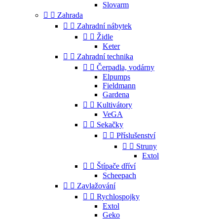
Slovarm


Zahrada


Zahradní nábytek


Židle
Keter


Zahradní technika


Čerpadla, vodárny
Elpumps
Fieldmann
Gardena


Kultivátory
VeGA


Sekačky


Příslušenství


Struny
Extol


Štípače dříví
Scheepach


Zavlažování


Rychlospojky
Extol
Geko