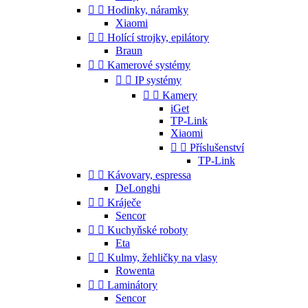


Hodinky, náramky
Xiaomi


Holící strojky, epilátory
Braun


Kamerové systémy


IP systémy


Kamery
iGet
TP-Link
Xiaomi


Příslušenství
TP-Link


Kávovary, espressa
DeLonghi


Kráječe
Sencor


Kuchyňské roboty
Eta


Kulmy, žehličky na vlasy
Rowenta


Laminátory
Sencor