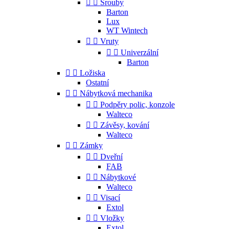


Šrouby
Barton
Lux
WT Wintech


Vruty


Univerzální
Barton


Ložiska
Ostatní


Nábytková mechanika


Podpěry polic, konzole
Walteco


Závěsy, kování
Walteco


Zámky


Dveřní
FAB


Nábytkové
Walteco


Visací
Extol


Vložky
Extol