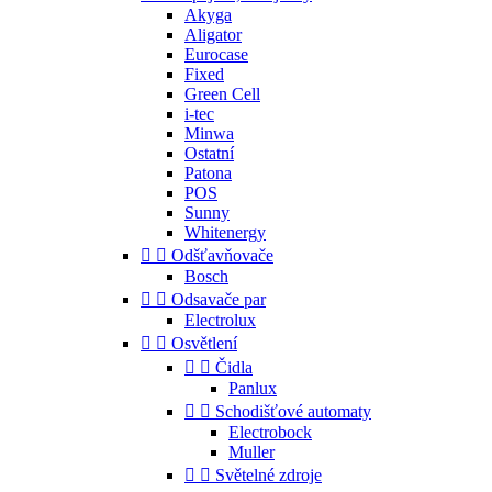
Akyga
Aligator
Eurocase
Fixed
Green Cell
i-tec
Minwa
Ostatní
Patona
POS
Sunny
Whitenergy


Odšťavňovače
Bosch


Odsavače par
Electrolux


Osvětlení


Čidla
Panlux


Schodišťové automaty
Electrobock
Muller


Světelné zdroje