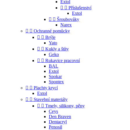
Extol


Příslušenství
Extol


Šroubováky
Narex


Ochranné pomůcky


Brýle
Yato


Kukly a štíty
Geko


Rukavice pracovní
BAL
Extol
Spokar
Spontex


Plachty krycí
Extol


Stavební materiály


Tmely, silikony, pěny
Ceys
Den Braven
Dentacryl
Penosil