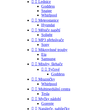


Lednice
Goddess
Snaige
Whirlpool


Meteostanice
Hyundai


Měniče napětí
Solight


MP3 přehrávače
Sony


Mikrovlnné trouby
Eta
Samsung


Mixéry, šlehače


Tyčové
Goddess


Mrazničky
Whirlpool


Multimediální centra
Tesla


Myčky nádobí
Gorenje


Napáječe, nabíječky