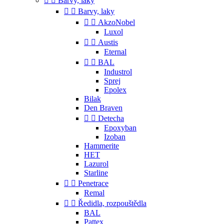


Barvy, laky


Barvy, laky


AkzoNobel
Luxol


Austis
Eternal


BAL
Industrol
Sprej
Epolex
Bilak
Den Braven


Detecha
Epoxyban
Izoban
Hammerite
HET
Lazurol
Starline


Penetrace
Remal


Ředidla, rozpouštědla
BAL
Pattex