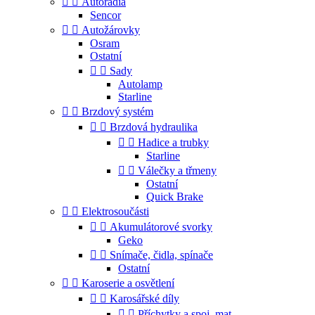


Autorádia
Sencor


Autožárovky
Osram
Ostatní


Sady
Autolamp
Starline


Brzdový systém


Brzdová hydraulika


Hadice a trubky
Starline


Válečky a třmeny
Ostatní
Quick Brake


Elektrosoučásti


Akumulátorové svorky
Geko


Snímače, čidla, spínače
Ostatní


Karoserie a osvětlení


Karosářské díly


Příchytky a spoj. mat.