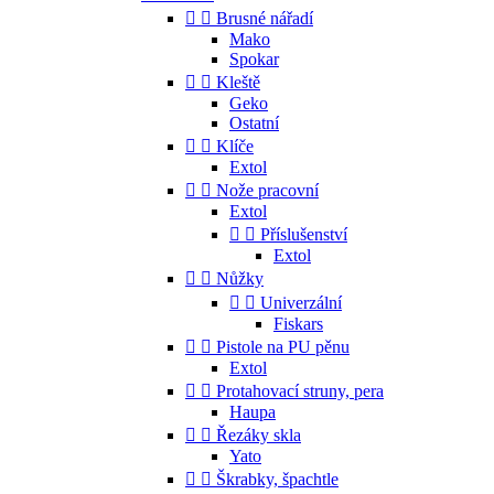


Brusné nářadí
Mako
Spokar


Kleště
Geko
Ostatní


Klíče
Extol


Nože pracovní
Extol


Příslušenství
Extol


Nůžky


Univerzální
Fiskars


Pistole na PU pěnu
Extol


Protahovací struny, pera
Haupa


Řezáky skla
Yato


Škrabky, špachtle