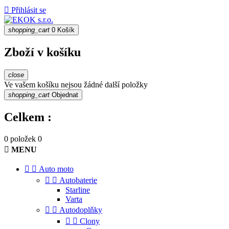

Přihlásit se
shopping_cart
0
Košík
Zboží v košíku
close
Ve vašem košíku nejsou žádné další položky
shopping_cart
Objednat
Celkem :
0 položek
0

MENU


Auto moto


Autobaterie
Starline
Varta


Autodoplňky


Clony