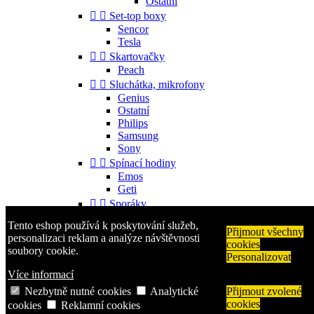
Ostatní


Set-top boxy
Sencor
Tesla


Skartovačky
Peach


Sluchátka, mikrofony
Genius
Ostatní
Philips
Samsung
Sony


Spínací hodiny
Emos
Geti


Sporáky
Mora
Tento eshop používá k poskytování služeb,


Příslušenství
Přijmout všechny
personalizaci reklam a analýze návštěvnosti
cookies
Gorenje
soubory cookie.
Personalizovat
Ostatní


Telefony
Více informací
Aligator
Nezbytně nutné cookies
Analytické
Přijmout zvolené
Nokia
cookies
cookies
Reklamní cookies
Samsung