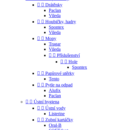


Drátěnky
Paclan
Vileda


Houbičky, hadry
Spontex
Vileda


Mopy
Tragar
Vileda


Příslušenství


Hole
Spontex


Papírové utěrky
Tento


Pytle na odpad
Alufix
Paclan


Ústní hygiena


Ústní vody
Listerine


Zubní kartáčky
Oral-B