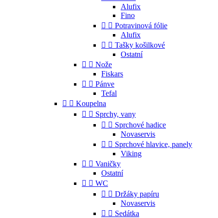
Alufix
Fino


Potravinová fólie
Alufix


Tašky košilkové
Ostatní


Nože
Fiskars


Pánve
Tefal


Koupelna


Sprchy, vany


Sprchové hadice
Novaservis


Sprchové hlavice, panely
Viking


Vaničky
Ostatní


WC


Držáky papíru
Novaservis


Sedátka