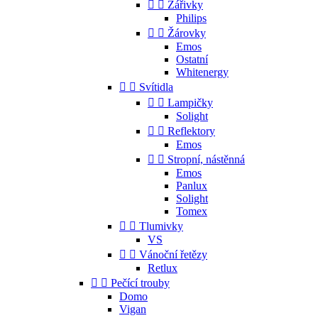


Zářivky
Philips


Žárovky
Emos
Ostatní
Whitenergy


Svítidla


Lampičky
Solight


Reflektory
Emos


Stropní, nástěnná
Emos
Panlux
Solight
Tomex


Tlumivky
VS


Vánoční řetězy
Retlux


Pečící trouby
Domo
Vigan