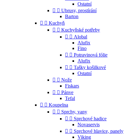
Ostatní


Ubrusy, prostírání
Barton


Kuchyň


Kuchyňské potřeby


Alobal
Alufix
Fino


Potravinová fólie
Alufix


Tašky košilkové
Ostatní


Nože
Fiskars


Pánve
Tefal


Koupelna


Sprchy, vany


Sprchové hadice
Novaservis


Sprchové hlavice, panely
Viking