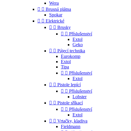
Wera


Brusná plátna
Spokar


Elektrické


Brusky


Příslušenství
Extol
Geko


Pájecí technika
Eurokomp
Extol
Tipa


Příslušenství
Extol


Pistole lepící


Příslušenství
Lobster


Pistole sříkací


Příslušenství
Extol


Vrtačky, kladiva
Fieldmann