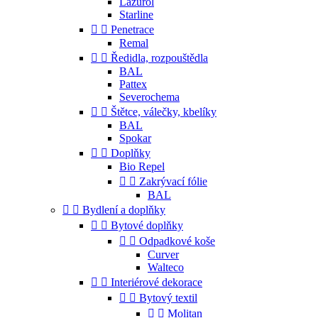
Lazurol
Starline


Penetrace
Remal


Ředidla, rozpouštědla
BAL
Pattex
Severochema


Štětce, válečky, kbelíky
BAL
Spokar


Doplňky
Bio Repel


Zakrývací fólie
BAL


Bydlení a doplňky


Bytové doplňky


Odpadkové koše
Curver
Walteco


Interiérové dekorace


Bytový textil


Molitan