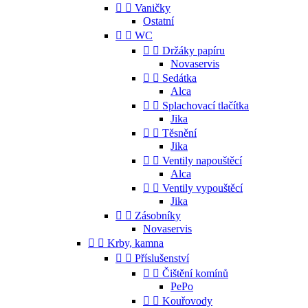


Vaničky
Ostatní


WC


Držáky papíru
Novaservis


Sedátka
Alca


Splachovací tlačítka
Jika


Těsnění
Jika


Ventily napouštěcí
Alca


Ventily vypouštěcí
Jika


Zásobníky
Novaservis


Krby, kamna


Příslušenství


Čištění komínů
PePo


Kouřovody