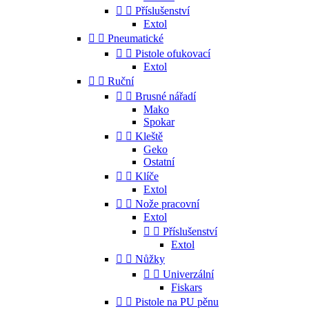


Příslušenství
Extol


Pneumatické


Pistole ofukovací
Extol


Ruční


Brusné nářadí
Mako
Spokar


Kleště
Geko
Ostatní


Klíče
Extol


Nože pracovní
Extol


Příslušenství
Extol


Nůžky


Univerzální
Fiskars


Pistole na PU pěnu