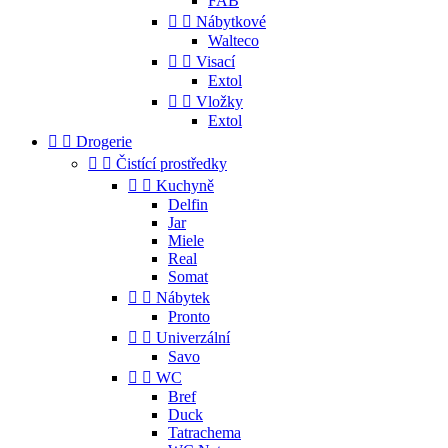
FAB


Nábytkové
Walteco


Visací
Extol


Vložky
Extol


Drogerie


Čistící prostředky


Kuchyně
Delfin
Jar
Miele
Real
Somat


Nábytek
Pronto


Univerzální
Savo


WC
Bref
Duck
Tatrachema