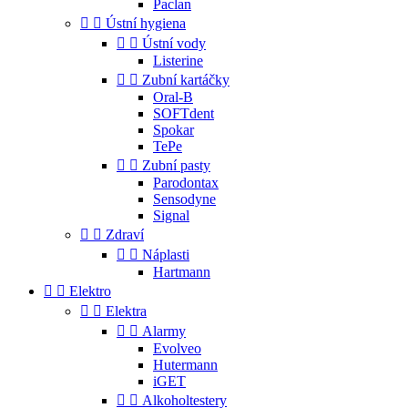
Paclan


Ústní hygiena


Ústní vody
Listerine


Zubní kartáčky
Oral-B
SOFTdent
Spokar
TePe


Zubní pasty
Parodontax
Sensodyne
Signal


Zdraví


Náplasti
Hartmann


Elektro


Elektra


Alarmy
Evolveo
Hutermann
iGET


Alkoholtestery