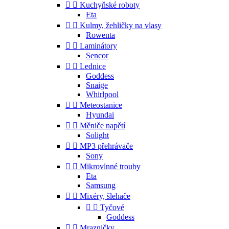


Kuchyňské roboty
Eta


Kulmy, žehličky na vlasy
Rowenta


Laminátory
Sencor


Lednice
Goddess
Snaige
Whirlpool


Meteostanice
Hyundai


Měniče napětí
Solight


MP3 přehrávače
Sony


Mikrovlnné trouby
Eta
Samsung


Mixéry, šlehače


Tyčové
Goddess


Mrazničky