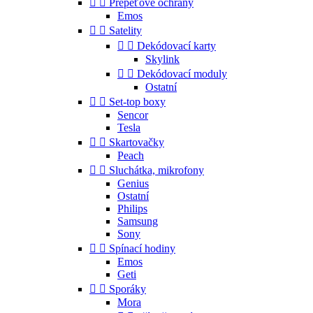


Přepěťové ochrany
Emos


Satelity


Dekódovací karty
Skylink


Dekódovací moduly
Ostatní


Set-top boxy
Sencor
Tesla


Skartovačky
Peach


Sluchátka, mikrofony
Genius
Ostatní
Philips
Samsung
Sony


Spínací hodiny
Emos
Geti


Sporáky
Mora