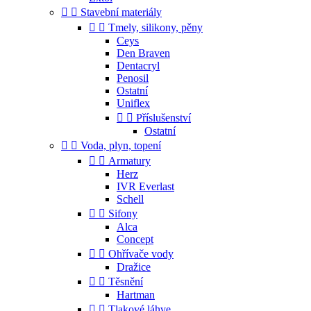


Stavební materiály


Tmely, silikony, pěny
Ceys
Den Braven
Dentacryl
Penosil
Ostatní
Uniflex


Příslušenství
Ostatní


Voda, plyn, topení


Armatury
Herz
IVR Everlast
Schell


Sifony
Alca
Concept


Ohřívače vody
Dražice


Těsnění
Hartman


Tlakové láhve