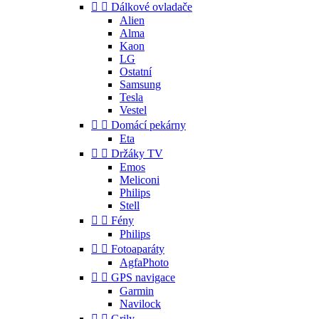


Dálkové ovladače
Alien
Alma
Kaon
LG
Ostatní
Samsung
Tesla
Vestel


Domácí pekárny
Eta


Držáky TV
Emos
Meliconi
Philips
Stell


Fény
Philips


Fotoaparáty
AgfaPhoto


GPS navigace
Garmin
Navilock


Grily