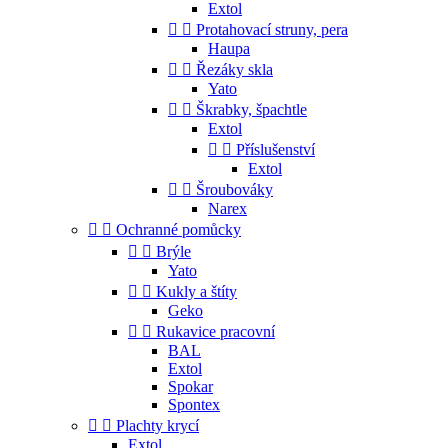
Extol


Protahovací struny, pera
Haupa


Řezáky skla
Yato


Škrabky, špachtle
Extol


Příslušenství
Extol


Šroubováky
Narex


Ochranné pomůcky


Brýle
Yato


Kukly a štíty
Geko


Rukavice pracovní
BAL
Extol
Spokar
Spontex


Plachty krycí
Extol