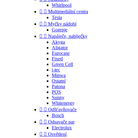
Whirlpool


Multimediální centra
Tesla


Myčky nádobí
Gorenje


Napáječe, nabíječky
Akyga
Aligator
Eurocase
Fixed
Green Cell
i-tec
Minwa
Ostatní
Patona
POS
Sunny
Whitenergy


Odšťavňovače
Bosch


Odsavače par
Electrolux


Osvětlení