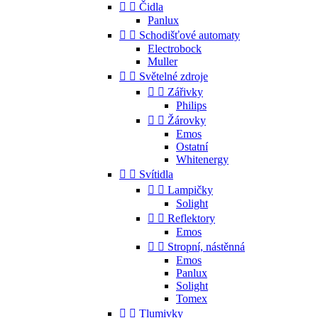


Čidla
Panlux


Schodišťové automaty
Electrobock
Muller


Světelné zdroje


Zářivky
Philips


Žárovky
Emos
Ostatní
Whitenergy


Svítidla


Lampičky
Solight


Reflektory
Emos


Stropní, nástěnná
Emos
Panlux
Solight
Tomex


Tlumivky