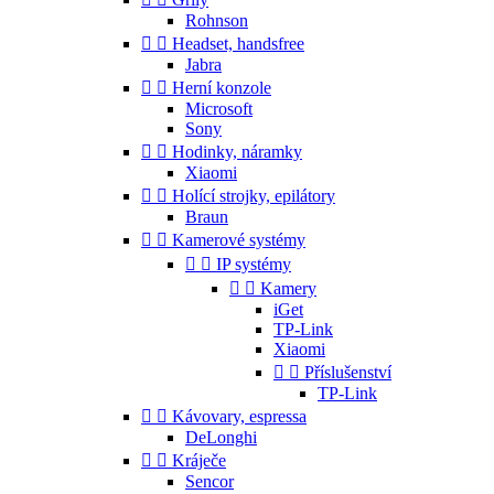
Rohnson


Headset, handsfree
Jabra


Herní konzole
Microsoft
Sony


Hodinky, náramky
Xiaomi


Holící strojky, epilátory
Braun


Kamerové systémy


IP systémy


Kamery
iGet
TP-Link
Xiaomi


Příslušenství
TP-Link


Kávovary, espressa
DeLonghi


Kráječe
Sencor