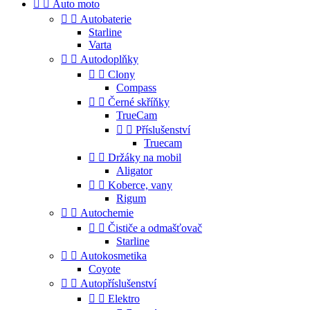


Auto moto


Autobaterie
Starline
Varta


Autodoplňky


Clony
Compass


Černé skříňky
TrueCam


Příslušenství
Truecam


Držáky na mobil
Aligator


Koberce, vany
Rigum


Autochemie


Čističe a odmašťovač
Starline


Autokosmetika
Coyote


Autopříslušenství


Elektro