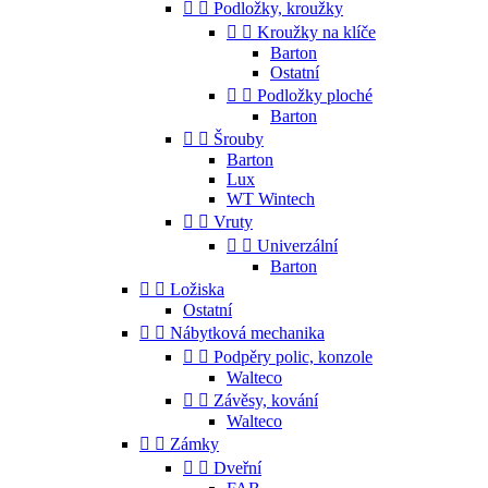


Podložky, kroužky


Kroužky na klíče
Barton
Ostatní


Podložky ploché
Barton


Šrouby
Barton
Lux
WT Wintech


Vruty


Univerzální
Barton


Ložiska
Ostatní


Nábytková mechanika


Podpěry polic, konzole
Walteco


Závěsy, kování
Walteco


Zámky


Dveřní