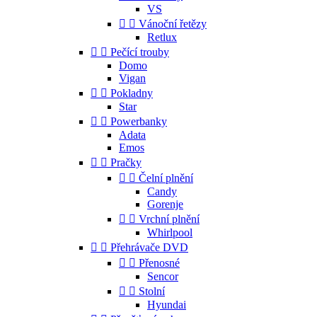
VS


Vánoční řetězy
Retlux


Pečící trouby
Domo
Vigan


Pokladny
Star


Powerbanky
Adata
Emos


Pračky


Čelní plnění
Candy
Gorenje


Vrchní plnění
Whirlpool


Přehrávače DVD


Přenosné
Sencor


Stolní
Hyundai