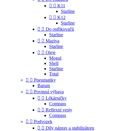


K11
Starline


K12
Starline


Do ostřikovačů
Starline


Maziva
Starline


Oleje
Mogul
Shell
Starline
Total


Pneumatiky
Barum


Povinná výbava


Lékárničky
Compass


Reflexní vesty
Compass


Podvozek


Díly náprav a stabilizátoru