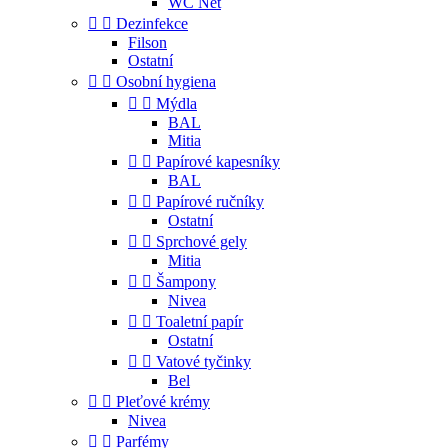
WC Net


Dezinfekce
Filson
Ostatní


Osobní hygiena


Mýdla
BAL
Mitia


Papírové kapesníky
BAL


Papírové ručníky
Ostatní


Sprchové gely
Mitia


Šampony
Nivea


Toaletní papír
Ostatní


Vatové tyčinky
Bel


Pleťové krémy
Nivea


Parfémy