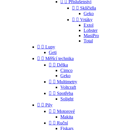


Příslušenství


Sklíčidla
Geko


Vrtáky
Extol
Lobster
MasiPro
Total


Lupy
Geti


Měřící technika


Délka
Cimco
Geko


Multimetry
Voltcraft


Spotřeba
Solight


Pily


Motorové
Makita


Ruční
Fiskars