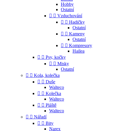
Hobby
Ostatní


Vzduchování


Hadičky
Ostatní


Kameny
Ostatní


Kompresory
Hailea


Psy, kočky


Misky
Ostatní


Kola, kolečka


Duše
Walteco


Kolečka
Walteco


Pláště
Walteco


Nářadí


Bity
Narex