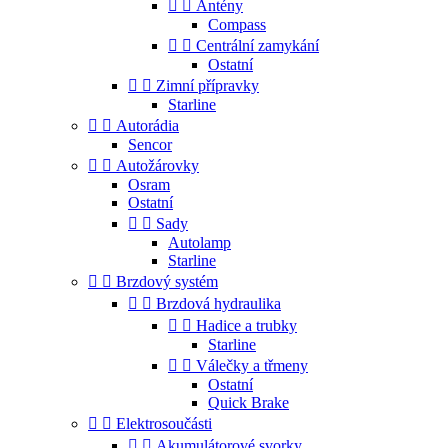


Antény
Compass


Centrální zamykání
Ostatní


Zimní přípravky
Starline


Autorádia
Sencor


Autožárovky
Osram
Ostatní


Sady
Autolamp
Starline


Brzdový systém


Brzdová hydraulika


Hadice a trubky
Starline


Válečky a třmeny
Ostatní
Quick Brake


Elektrosoučásti


Akumulátorové svorky