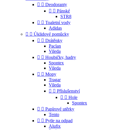


Deodoranty


Pánské
STR8


Toaletní vody
Adidas


Úklidové pomůcky


Drátěnky
Paclan
Vileda


Houbičky, hadry
Spontex
Vileda


Mopy
Tragar
Vileda


Příslušenství


Hole
Spontex


Papírové utěrky
Tento


Pytle na odpad
Alufix