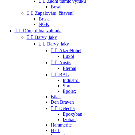


Zadní tlumič výfuku
Bosal


Zapalování, žhavení
Brisk
NGK


Dům, dílna, zahrada


Barvy, laky


Barvy, laky


AkzoNobel
Luxol


Austis
Eternal


BAL
Industrol
Sprej
Epolex
Bilak
Den Braven


Detecha
Epoxyban
Izoban
Hammerite
HET