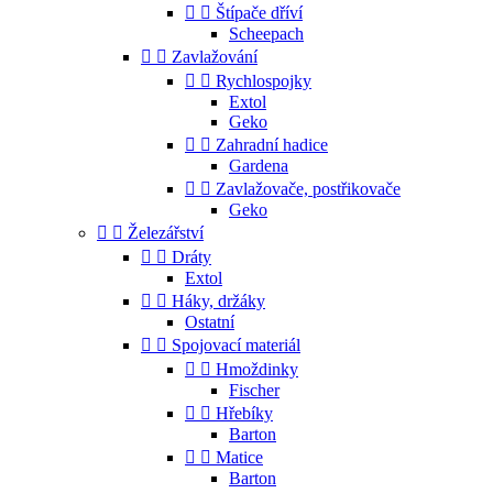


Štípače dříví
Scheepach


Zavlažování


Rychlospojky
Extol
Geko


Zahradní hadice
Gardena


Zavlažovače, postřikovače
Geko


Železářství


Dráty
Extol


Háky, držáky
Ostatní


Spojovací materiál


Hmoždinky
Fischer


Hřebíky
Barton


Matice
Barton