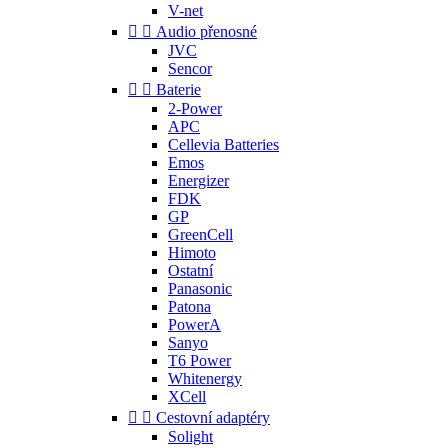
V-net


Audio přenosné
JVC
Sencor


Baterie
2-Power
APC
Cellevia Batteries
Emos
Energizer
FDK
GP
GreenCell
Himoto
Ostatní
Panasonic
Patona
PowerA
Sanyo
T6 Power
Whitenergy
XCell


Cestovní adaptéry
Solight