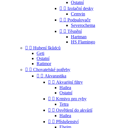
Ostatní


Izolační desky
Cemvin


Podpalovače
Severochema


Těsnění
Hartman
HS Flamingo


Hubení škůdců
Geti
Ostatní
Ratimor


Chovatelské potřeby


Akvarastika


Akvarijní filtry
Hailea
Ostatní


Krmivo pro ryby
Tetra


Osvětlení do akvárií
Hailea


Příslušenství
Eheim