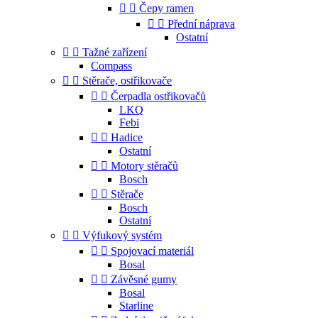


Čepy ramen


Přední náprava
Ostatní


Tažné zařízení
Compass


Stěrače, ostřikovače


Čerpadla ostřikovačů
LKQ
Febi


Hadice
Ostatní


Motory stěračů
Bosch


Stěrače
Bosch
Ostatní


Výfukový systém


Spojovací materiál
Bosal


Závěsné gumy
Bosal
Starline