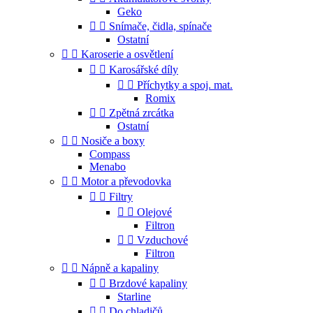
Geko


Snímače, čidla, spínače
Ostatní


Karoserie a osvětlení


Karosářské díly


Příchytky a spoj. mat.
Romix


Zpětná zrcátka
Ostatní


Nosiče a boxy
Compass
Menabo


Motor a převodovka


Filtry


Olejové
Filtron


Vzduchové
Filtron


Nápně a kapaliny


Brzdové kapaliny
Starline


Do chladičů