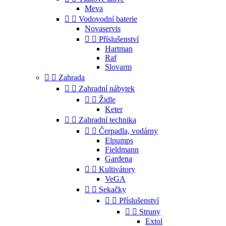
Meva


Vodovodní baterie
Novaservis


Příslušenství
Hartman
Raf
Slovarm


Zahrada


Zahradní nábytek


Židle
Keter


Zahradní technika


Čerpadla, vodárny
Elpumps
Fieldmann
Gardena


Kultivátory
VeGA


Sekačky


Příslušenství


Struny
Extol