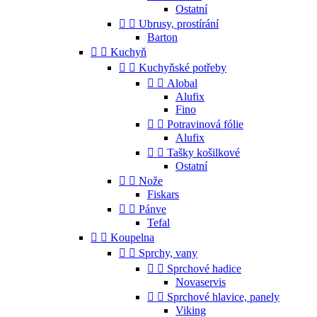
Ostatní


Ubrusy, prostírání
Barton


Kuchyň


Kuchyňské potřeby


Alobal
Alufix
Fino


Potravinová fólie
Alufix


Tašky košilkové
Ostatní


Nože
Fiskars


Pánve
Tefal


Koupelna


Sprchy, vany


Sprchové hadice
Novaservis


Sprchové hlavice, panely
Viking