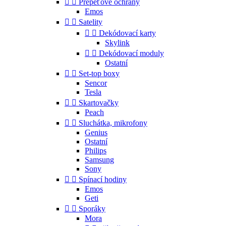


Přepěťové ochrany
Emos


Satelity


Dekódovací karty
Skylink


Dekódovací moduly
Ostatní


Set-top boxy
Sencor
Tesla


Skartovačky
Peach


Sluchátka, mikrofony
Genius
Ostatní
Philips
Samsung
Sony


Spínací hodiny
Emos
Geti


Sporáky
Mora