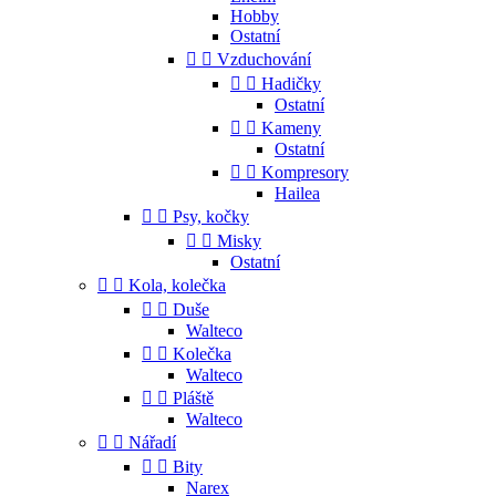
Hobby
Ostatní


Vzduchování


Hadičky
Ostatní


Kameny
Ostatní


Kompresory
Hailea


Psy, kočky


Misky
Ostatní


Kola, kolečka


Duše
Walteco


Kolečka
Walteco


Pláště
Walteco


Nářadí


Bity
Narex