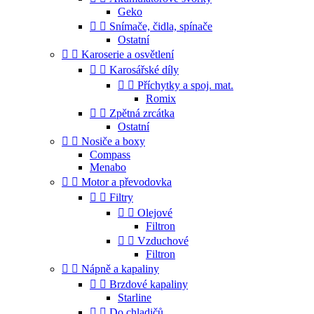
Geko


Snímače, čidla, spínače
Ostatní


Karoserie a osvětlení


Karosářské díly


Příchytky a spoj. mat.
Romix


Zpětná zrcátka
Ostatní


Nosiče a boxy
Compass
Menabo


Motor a převodovka


Filtry


Olejové
Filtron


Vzduchové
Filtron


Nápně a kapaliny


Brzdové kapaliny
Starline


Do chladičů