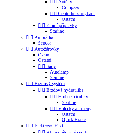


Antény
Compass


Centrální zamykání
Ostatní


Zimní přípravky
Starline


Autorádia
Sencor


Autožárovky
Osram
Ostatní


Sady
Autolamp
Starline


Brzdový systém


Brzdová hydraulika


Hadice a trubky
Starline


Válečky a třmeny
Ostatní
Quick Brake


Elektrosoučásti


Akumulátorové svorky