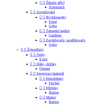


Štípače dříví
Scheepach


Zavlažování


Rychlospojky
Extol
Geko


Zahradní hadice
Gardena


Zavlažovače, postřikovače
Geko


Železářství


Dráty
Extol


Háky, držáky
Ostatní


Spojovací materiál


Hmoždinky
Fischer


Hřebíky
Barton


Matice
Barton