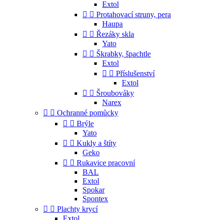
Extol


Protahovací struny, pera
Haupa


Řezáky skla
Yato


Škrabky, špachtle
Extol


Příslušenství
Extol


Šroubováky
Narex


Ochranné pomůcky


Brýle
Yato


Kukly a štíty
Geko


Rukavice pracovní
BAL
Extol
Spokar
Spontex


Plachty krycí
Extol