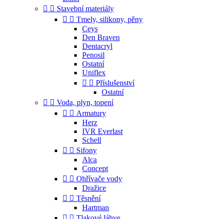


Stavební materiály


Tmely, silikony, pěny
Ceys
Den Braven
Dentacryl
Penosil
Ostatní
Uniflex


Příslušenství
Ostatní


Voda, plyn, topení


Armatury
Herz
IVR Everlast
Schell


Sifony
Alca
Concept


Ohřívače vody
Dražice


Těsnění
Hartman


Tlakové láhve