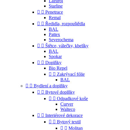
Lazurol
Starline


Penetrace
Remal


Ředidla, rozpouštědla
BAL
Pattex
Severochema


Štětce, válečky, kbelíky
BAL
Spokar


Doplňky
Bio Repel


Zakrývací fólie
BAL


Bydlení a doplňky


Bytové doplňky


Odpadkové koše
Curver
Walteco


Interiérové dekorace


Bytový textil


Molitan