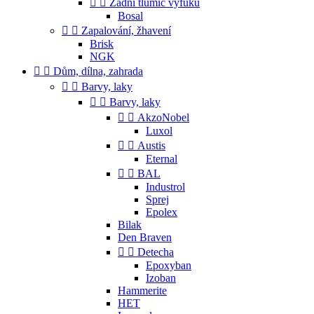


Zadní tlumič výfuku
Bosal


Zapalování, žhavení
Brisk
NGK


Dům, dílna, zahrada


Barvy, laky


Barvy, laky


AkzoNobel
Luxol


Austis
Eternal


BAL
Industrol
Sprej
Epolex
Bilak
Den Braven


Detecha
Epoxyban
Izoban
Hammerite
HET