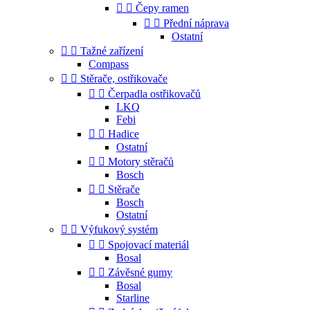


Čepy ramen


Přední náprava
Ostatní


Tažné zařízení
Compass


Stěrače, ostřikovače


Čerpadla ostřikovačů
LKQ
Febi


Hadice
Ostatní


Motory stěračů
Bosch


Stěrače
Bosch
Ostatní


Výfukový systém


Spojovací materiál
Bosal


Závěsné gumy
Bosal
Starline