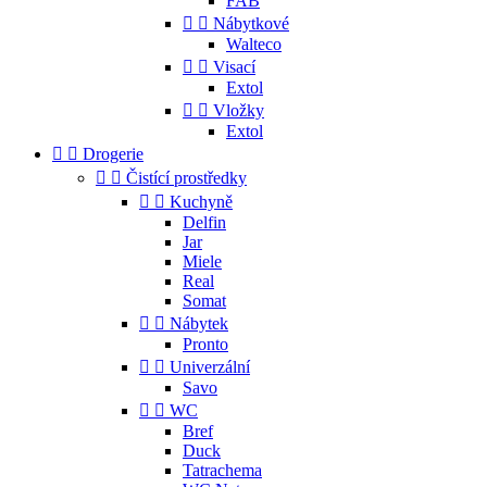
FAB


Nábytkové
Walteco


Visací
Extol


Vložky
Extol


Drogerie


Čistící prostředky


Kuchyně
Delfin
Jar
Miele
Real
Somat


Nábytek
Pronto


Univerzální
Savo


WC
Bref
Duck
Tatrachema