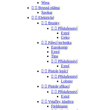
Wera


Brusná plátna
Spokar


Elektrické


Brusky


Příslušenství
Extol
Geko


Pájecí technika
Eurokomp
Extol
Tipa


Příslušenství
Extol


Pistole lepící


Příslušenství
Lobster


Pistole sříkací


Příslušenství
Extol


Vrtačky, kladiva
Fieldmann