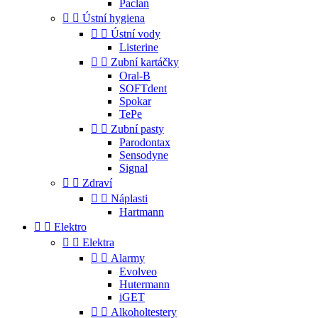
Paclan


Ústní hygiena


Ústní vody
Listerine


Zubní kartáčky
Oral-B
SOFTdent
Spokar
TePe


Zubní pasty
Parodontax
Sensodyne
Signal


Zdraví


Náplasti
Hartmann


Elektro


Elektra


Alarmy
Evolveo
Hutermann
iGET


Alkoholtestery