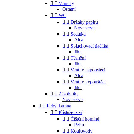


Vaničky
Ostatní


WC


Držáky papíru
Novaservis


Sedátka
Alca


Splachovací tlačítka
Jika


Těsnění
Jika


Ventily napouštěcí
Alca


Ventily vypouštěcí
Jika


Zásobníky
Novaservis


Krby, kamna


Příslušenství


Čištění komínů
PePo


Kouřovody