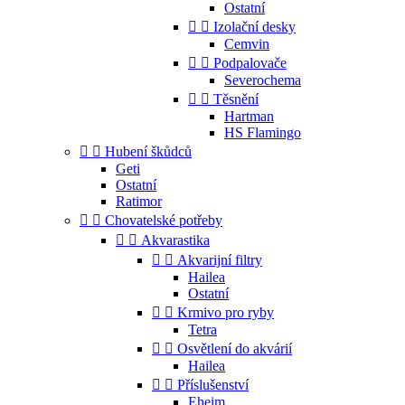
Ostatní


Izolační desky
Cemvin


Podpalovače
Severochema


Těsnění
Hartman
HS Flamingo


Hubení škůdců
Geti
Ostatní
Ratimor


Chovatelské potřeby


Akvarastika


Akvarijní filtry
Hailea
Ostatní


Krmivo pro ryby
Tetra


Osvětlení do akvárií
Hailea


Příslušenství
Eheim