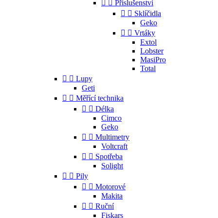


Příslušenství


Sklíčidla
Geko


Vrtáky
Extol
Lobster
MasiPro
Total


Lupy
Geti


Měřící technika


Délka
Cimco
Geko


Multimetry
Voltcraft


Spotřeba
Solight


Pily


Motorové
Makita


Ruční
Fiskars