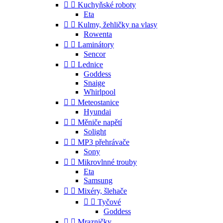


Kuchyňské roboty
Eta


Kulmy, žehličky na vlasy
Rowenta


Laminátory
Sencor


Lednice
Goddess
Snaige
Whirlpool


Meteostanice
Hyundai


Měniče napětí
Solight


MP3 přehrávače
Sony


Mikrovlnné trouby
Eta
Samsung


Mixéry, šlehače


Tyčové
Goddess


Mrazničky