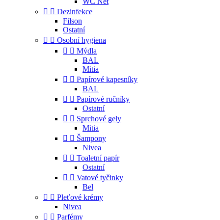
WC Net


Dezinfekce
Filson
Ostatní


Osobní hygiena


Mýdla
BAL
Mitia


Papírové kapesníky
BAL


Papírové ručníky
Ostatní


Sprchové gely
Mitia


Šampony
Nivea


Toaletní papír
Ostatní


Vatové tyčinky
Bel


Pleťové krémy
Nivea


Parfémy