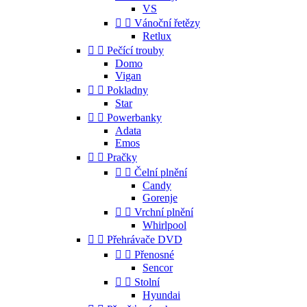
VS


Vánoční řetězy
Retlux


Pečící trouby
Domo
Vigan


Pokladny
Star


Powerbanky
Adata
Emos


Pračky


Čelní plnění
Candy
Gorenje


Vrchní plnění
Whirlpool


Přehrávače DVD


Přenosné
Sencor


Stolní
Hyundai