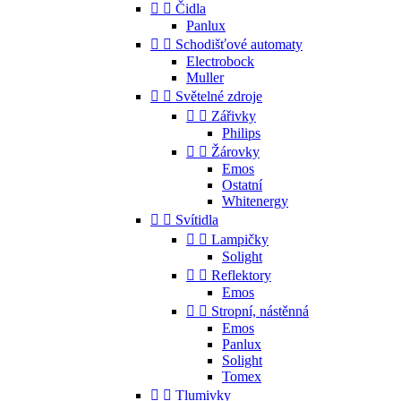


Čidla
Panlux


Schodišťové automaty
Electrobock
Muller


Světelné zdroje


Zářivky
Philips


Žárovky
Emos
Ostatní
Whitenergy


Svítidla


Lampičky
Solight


Reflektory
Emos


Stropní, nástěnná
Emos
Panlux
Solight
Tomex


Tlumivky