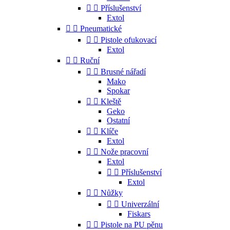


Příslušenství
Extol


Pneumatické


Pistole ofukovací
Extol


Ruční


Brusné nářadí
Mako
Spokar


Kleště
Geko
Ostatní


Klíče
Extol


Nože pracovní
Extol


Příslušenství
Extol


Nůžky


Univerzální
Fiskars


Pistole na PU pěnu