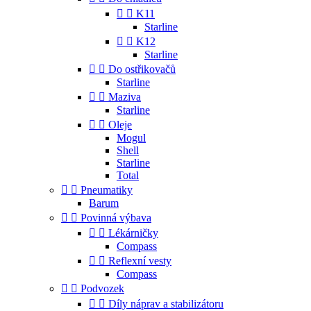


K11
Starline


K12
Starline


Do ostřikovačů
Starline


Maziva
Starline


Oleje
Mogul
Shell
Starline
Total


Pneumatiky
Barum


Povinná výbava


Lékárničky
Compass


Reflexní vesty
Compass


Podvozek


Díly náprav a stabilizátoru