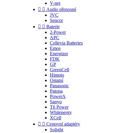
V-net


Audio přenosné
JVC
Sencor


Baterie
2-Power
APC
Cellevia Batteries
Emos
Energizer
FDK
GP
GreenCell
Himoto
Ostatní
Panasonic
Patona
PowerA
Sanyo
T6 Power
Whitenergy
XCell


Cestovní adaptéry
Solight