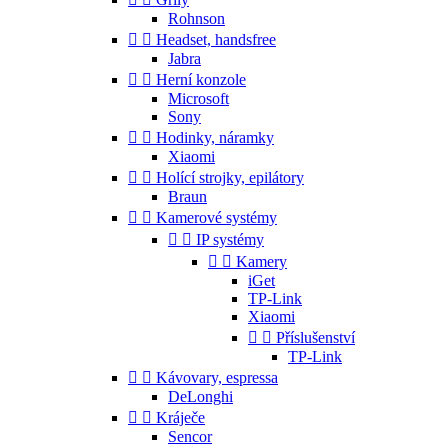
Rohnson


Headset, handsfree
Jabra


Herní konzole
Microsoft
Sony


Hodinky, náramky
Xiaomi


Holící strojky, epilátory
Braun


Kamerové systémy


IP systémy


Kamery
iGet
TP-Link
Xiaomi


Příslušenství
TP-Link


Kávovary, espressa
DeLonghi


Kráječe
Sencor