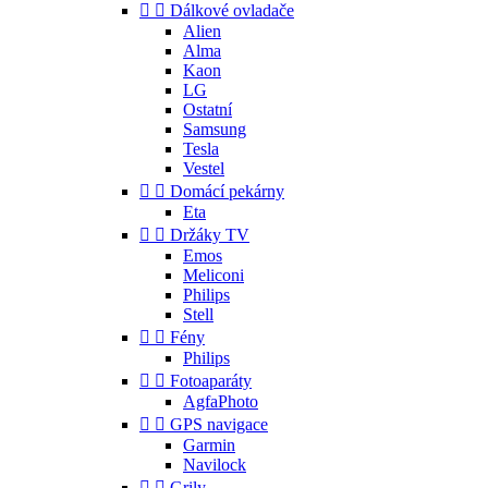


Dálkové ovladače
Alien
Alma
Kaon
LG
Ostatní
Samsung
Tesla
Vestel


Domácí pekárny
Eta


Držáky TV
Emos
Meliconi
Philips
Stell


Fény
Philips


Fotoaparáty
AgfaPhoto


GPS navigace
Garmin
Navilock


Grily