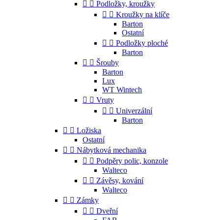


Podložky, kroužky


Kroužky na klíče
Barton
Ostatní


Podložky ploché
Barton


Šrouby
Barton
Lux
WT Wintech


Vruty


Univerzální
Barton


Ložiska
Ostatní


Nábytková mechanika


Podpěry polic, konzole
Walteco


Závěsy, kování
Walteco


Zámky


Dveřní