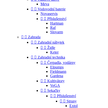
Meva


Vodovodní baterie
Novaservis


Příslušenství
Hartman
Raf
Slovarm


Zahrada


Zahradní nábytek


Židle
Keter


Zahradní technika


Čerpadla, vodárny
Elpumps
Fieldmann
Gardena


Kultivátory
VeGA


Sekačky


Příslušenství


Struny
Extol