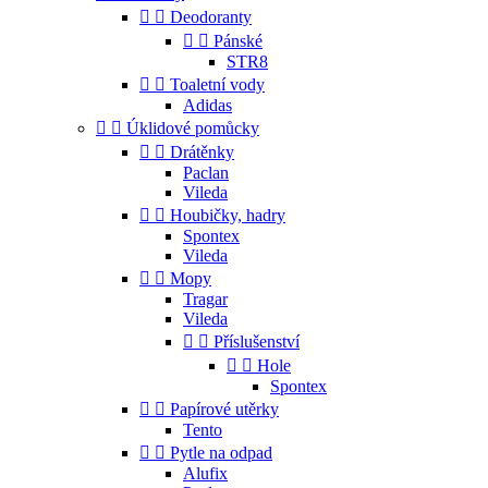


Deodoranty


Pánské
STR8


Toaletní vody
Adidas


Úklidové pomůcky


Drátěnky
Paclan
Vileda


Houbičky, hadry
Spontex
Vileda


Mopy
Tragar
Vileda


Příslušenství


Hole
Spontex


Papírové utěrky
Tento


Pytle na odpad
Alufix