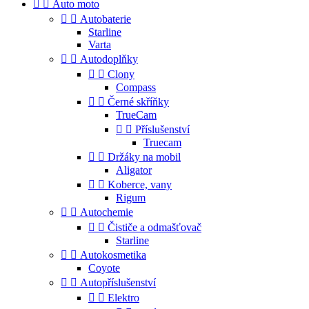


Auto moto


Autobaterie
Starline
Varta


Autodoplňky


Clony
Compass


Černé skříňky
TrueCam


Příslušenství
Truecam


Držáky na mobil
Aligator


Koberce, vany
Rigum


Autochemie


Čističe a odmašťovač
Starline


Autokosmetika
Coyote


Autopříslušenství


Elektro