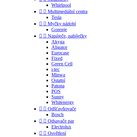
Whirlpool


Multimediální centra
Tesla


Myčky nádobí
Gorenje


Napáječe, nabíječky
Akyga
Aligator
Eurocase
Fixed
Green Cell
i-tec
Minwa
Ostatní
Patona
POS
Sunny
Whitenergy


Odšťavňovače
Bosch


Odsavače par
Electrolux


Osvětlení