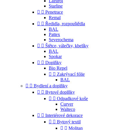
Lazurol
Starline


Penetrace
Remal


Ředidla, rozpouštědla
BAL
Pattex
Severochema


Štětce, válečky, kbelíky
BAL
Spokar


Doplňky
Bio Repel


Zakrývací fólie
BAL


Bydlení a doplňky


Bytové doplňky


Odpadkové koše
Curver
Walteco


Interiérové dekorace


Bytový textil


Molitan