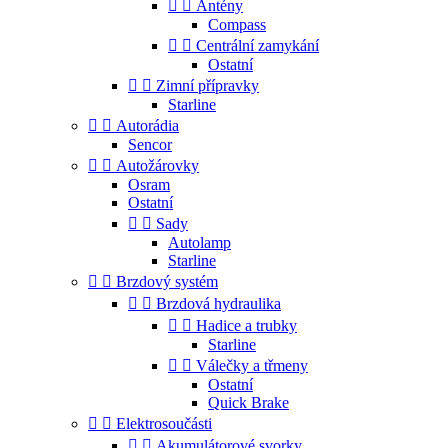


Antény
Compass


Centrální zamykání
Ostatní


Zimní přípravky
Starline


Autorádia
Sencor


Autožárovky
Osram
Ostatní


Sady
Autolamp
Starline


Brzdový systém


Brzdová hydraulika


Hadice a trubky
Starline


Válečky a třmeny
Ostatní
Quick Brake


Elektrosoučásti


Akumulátorové svorky