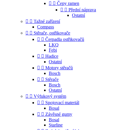


Čepy ramen


Přední náprava
Ostatní


Tažné zařízení
Compass


Stěrače, ostřikovače


Čerpadla ostřikovačů
LKQ
Febi


Hadice
Ostatní


Motory stěračů
Bosch


Stěrače
Bosch
Ostatní


Výfukový systém


Spojovací materiál
Bosal


Závěsné gumy
Bosal
Starline