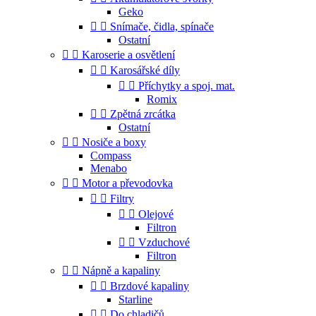
Geko


Snímače, čidla, spínače
Ostatní


Karoserie a osvětlení


Karosářské díly


Příchytky a spoj. mat.
Romix


Zpětná zrcátka
Ostatní


Nosiče a boxy
Compass
Menabo


Motor a převodovka


Filtry


Olejové
Filtron


Vzduchové
Filtron


Nápně a kapaliny


Brzdové kapaliny
Starline


Do chladičů