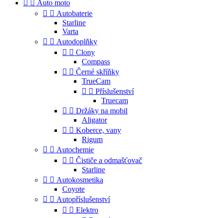


Auto moto


Autobaterie
Starline
Varta


Autodoplňky


Clony
Compass


Černé skříňky
TrueCam


Příslušenství
Truecam


Držáky na mobil
Aligator


Koberce, vany
Rigum


Autochemie


Čističe a odmašťovač
Starline


Autokosmetika
Coyote


Autopříslušenství


Elektro