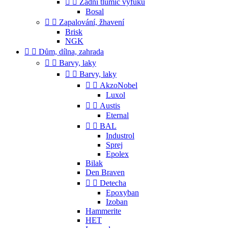


Zadní tlumič výfuku
Bosal


Zapalování, žhavení
Brisk
NGK


Dům, dílna, zahrada


Barvy, laky


Barvy, laky


AkzoNobel
Luxol


Austis
Eternal


BAL
Industrol
Sprej
Epolex
Bilak
Den Braven


Detecha
Epoxyban
Izoban
Hammerite
HET