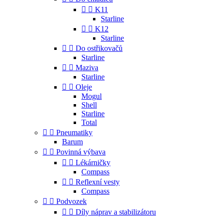


K11
Starline


K12
Starline


Do ostřikovačů
Starline


Maziva
Starline


Oleje
Mogul
Shell
Starline
Total


Pneumatiky
Barum


Povinná výbava


Lékárničky
Compass


Reflexní vesty
Compass


Podvozek


Díly náprav a stabilizátoru