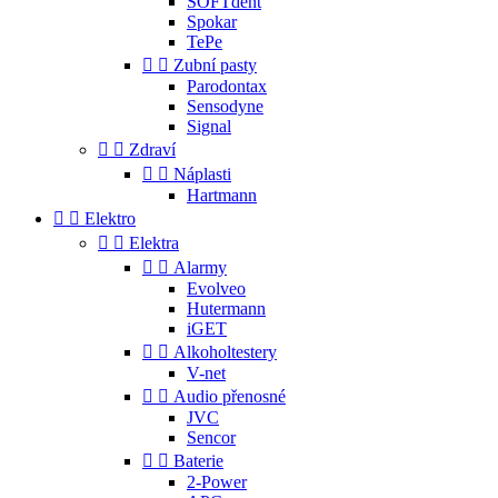
SOFTdent
Spokar
TePe


Zubní pasty
Parodontax
Sensodyne
Signal


Zdraví


Náplasti
Hartmann


Elektro


Elektra


Alarmy
Evolveo
Hutermann
iGET


Alkoholtestery
V-net


Audio přenosné
JVC
Sencor


Baterie
2-Power