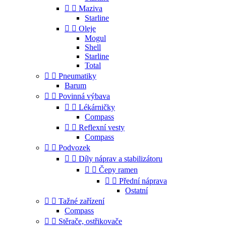


Maziva
Starline


Oleje
Mogul
Shell
Starline
Total


Pneumatiky
Barum


Povinná výbava


Lékárničky
Compass


Reflexní vesty
Compass


Podvozek


Díly náprav a stabilizátoru


Čepy ramen


Přední náprava
Ostatní


Tažné zařízení
Compass


Stěrače, ostřikovače