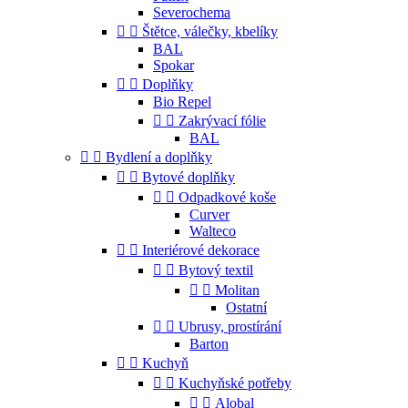
Severochema


Štětce, válečky, kbelíky
BAL
Spokar


Doplňky
Bio Repel


Zakrývací fólie
BAL


Bydlení a doplňky


Bytové doplňky


Odpadkové koše
Curver
Walteco


Interiérové dekorace


Bytový textil


Molitan
Ostatní


Ubrusy, prostírání
Barton


Kuchyň


Kuchyňské potřeby


Alobal