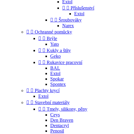
Extol


Příslušenství
Extol


Šroubováky
Narex


Ochranné pomůcky


Brýle
Yato


Kukly a štíty
Geko


Rukavice pracovní
BAL
Extol
Spokar
Spontex


Plachty krycí
Extol


Stavební materiály


Tmely, silikony, pěny
Ceys
Den Braven
Dentacryl
Penosil