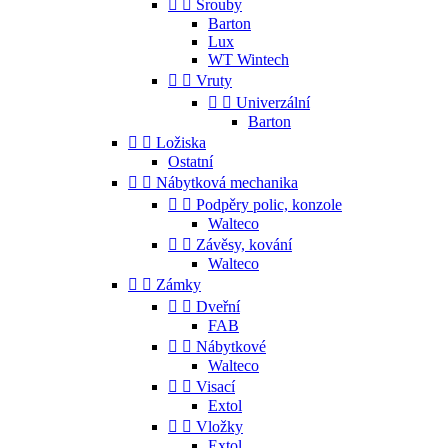


Šrouby
Barton
Lux
WT Wintech


Vruty


Univerzální
Barton


Ložiska
Ostatní


Nábytková mechanika


Podpěry polic, konzole
Walteco


Závěsy, kování
Walteco


Zámky


Dveřní
FAB


Nábytkové
Walteco


Visací
Extol


Vložky
Extol