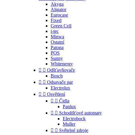
Akyga
Aligator
Eurocase
Fixed
Green Cell
i-tec
Minwa
Ostatní
Patona
POS
Sunny
Whitenergy


Odšťavňovače
Bosch


Odsavače par
Electrolux


Osvětlení


Čidla
Panlux


Schodišťové automaty
Electrobock
Muller


Světelné zdroje