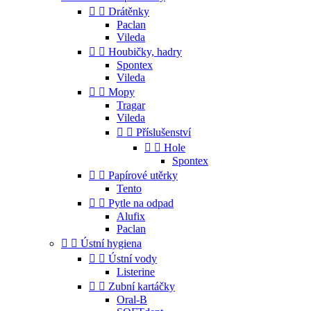


Drátěnky
Paclan
Vileda


Houbičky, hadry
Spontex
Vileda


Mopy
Tragar
Vileda


Příslušenství


Hole
Spontex


Papírové utěrky
Tento


Pytle na odpad
Alufix
Paclan


Ústní hygiena


Ústní vody
Listerine


Zubní kartáčky
Oral-B