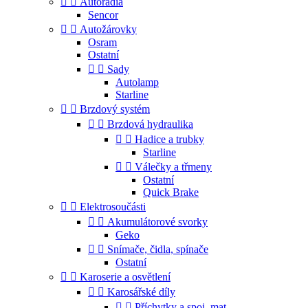


Autorádia
Sencor


Autožárovky
Osram
Ostatní


Sady
Autolamp
Starline


Brzdový systém


Brzdová hydraulika


Hadice a trubky
Starline


Válečky a třmeny
Ostatní
Quick Brake


Elektrosoučásti


Akumulátorové svorky
Geko


Snímače, čidla, spínače
Ostatní


Karoserie a osvětlení


Karosářské díly


Příchytky a spoj. mat.