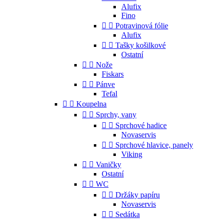
Alufix
Fino


Potravinová fólie
Alufix


Tašky košilkové
Ostatní


Nože
Fiskars


Pánve
Tefal


Koupelna


Sprchy, vany


Sprchové hadice
Novaservis


Sprchové hlavice, panely
Viking


Vaničky
Ostatní


WC


Držáky papíru
Novaservis


Sedátka