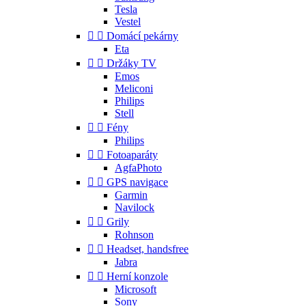
Tesla
Vestel


Domácí pekárny
Eta


Držáky TV
Emos
Meliconi
Philips
Stell


Fény
Philips


Fotoaparáty
AgfaPhoto


GPS navigace
Garmin
Navilock


Grily
Rohnson


Headset, handsfree
Jabra


Herní konzole
Microsoft
Sony