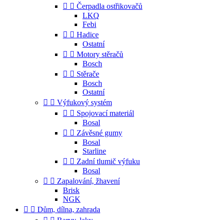


Čerpadla ostřikovačů
LKQ
Febi


Hadice
Ostatní


Motory stěračů
Bosch


Stěrače
Bosch
Ostatní


Výfukový systém


Spojovací materiál
Bosal


Závěsné gumy
Bosal
Starline


Zadní tlumič výfuku
Bosal


Zapalování, žhavení
Brisk
NGK


Dům, dílna, zahrada