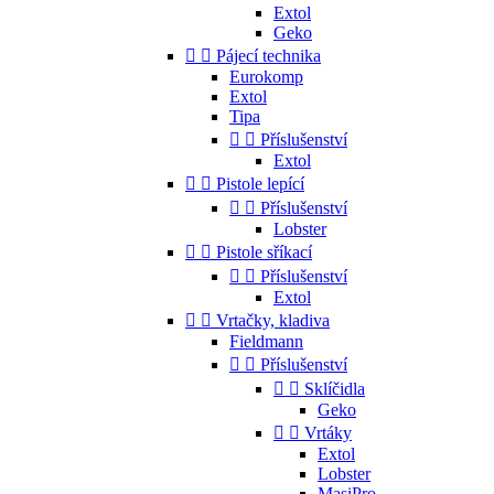
Extol
Geko


Pájecí technika
Eurokomp
Extol
Tipa


Příslušenství
Extol


Pistole lepící


Příslušenství
Lobster


Pistole sříkací


Příslušenství
Extol


Vrtačky, kladiva
Fieldmann


Příslušenství


Sklíčidla
Geko


Vrtáky
Extol
Lobster
MasiPro