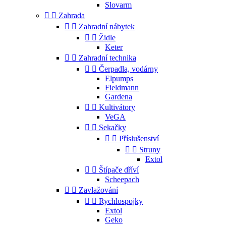
Slovarm


Zahrada


Zahradní nábytek


Židle
Keter


Zahradní technika


Čerpadla, vodárny
Elpumps
Fieldmann
Gardena


Kultivátory
VeGA


Sekačky


Příslušenství


Struny
Extol


Štípače dříví
Scheepach


Zavlažování


Rychlospojky
Extol
Geko