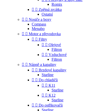
Romix


Zpětná zrcátka
Ostatní


Nosiče a boxy
Compass
Menabo


Motor a převodovka


Filtry


Olejové
Filtron


Vzduchové
Filtron


Nápně a kapaliny


Brzdové kapaliny
Starline


Do chladičů


K11
Starline


K12
Starline


Do ostřikovačů
Starline