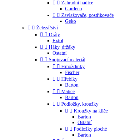


Zahradní hadice
Gardena


Zavlažovače, postřikovače
Geko


Železářství


Dráty
Extol


Háky, držáky
Ostatní


Spojovací materiál


Hmoždinky
Fischer


Hřebíky
Barton


Matice
Barton


Podložky, kroužky


Kroužky na klíče
Barton
Ostatní


Podložky ploché
Barton