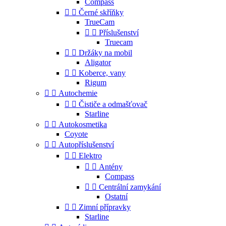
Compass


Černé skříňky
TrueCam


Příslušenství
Truecam


Držáky na mobil
Aligator


Koberce, vany
Rigum


Autochemie


Čističe a odmašťovač
Starline


Autokosmetika
Coyote


Autopříslušenství


Elektro


Antény
Compass


Centrální zamykání
Ostatní


Zimní přípravky
Starline