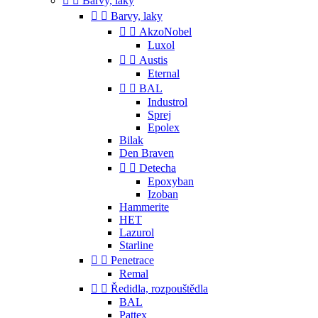


Barvy, laky


Barvy, laky


AkzoNobel
Luxol


Austis
Eternal


BAL
Industrol
Sprej
Epolex
Bilak
Den Braven


Detecha
Epoxyban
Izoban
Hammerite
HET
Lazurol
Starline


Penetrace
Remal


Ředidla, rozpouštědla
BAL
Pattex