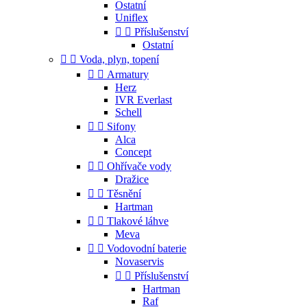
Ostatní
Uniflex


Příslušenství
Ostatní


Voda, plyn, topení


Armatury
Herz
IVR Everlast
Schell


Sifony
Alca
Concept


Ohřívače vody
Dražice


Těsnění
Hartman


Tlakové láhve
Meva


Vodovodní baterie
Novaservis


Příslušenství
Hartman
Raf