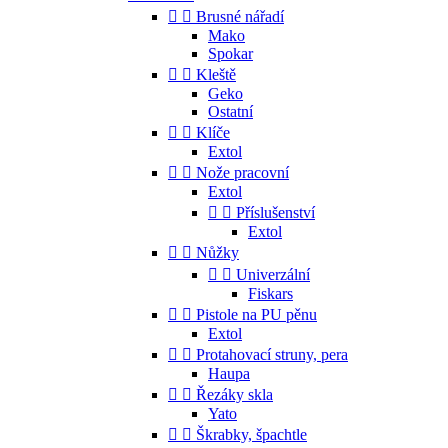


Brusné nářadí
Mako
Spokar


Kleště
Geko
Ostatní


Klíče
Extol


Nože pracovní
Extol


Příslušenství
Extol


Nůžky


Univerzální
Fiskars


Pistole na PU pěnu
Extol


Protahovací struny, pera
Haupa


Řezáky skla
Yato


Škrabky, špachtle