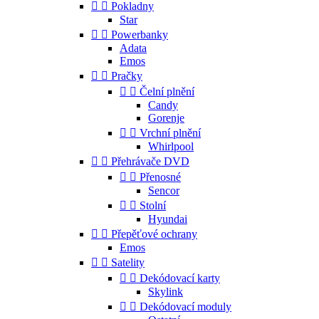


Pokladny
Star


Powerbanky
Adata
Emos


Pračky


Čelní plnění
Candy
Gorenje


Vrchní plnění
Whirlpool


Přehrávače DVD


Přenosné
Sencor


Stolní
Hyundai


Přepěťové ochrany
Emos


Satelity


Dekódovací karty
Skylink


Dekódovací moduly