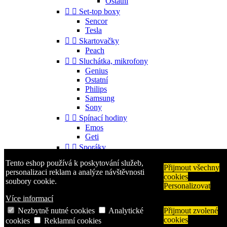
Ostatní


Set-top boxy
Sencor
Tesla


Skartovačky
Peach


Sluchátka, mikrofony
Genius
Ostatní
Philips
Samsung
Sony


Spínací hodiny
Emos
Geti


Sporáky
Mora
Tento eshop používá k poskytování služeb,


Příslušenství
Přijmout všechny
personalizaci reklam a analýze návštěvnosti
cookies
Gorenje
soubory cookie.
Personalizovat
Ostatní


Telefony
Více informací
Aligator
Nezbytně nutné cookies
Analytické
Přijmout zvolené
Nokia
cookies
cookies
Reklamní cookies
Samsung