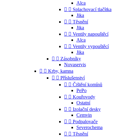
Alca


Splachovací tlačítka
Jika


Těsnění
Jika


Ventily napouštěcí
Alca


Ventily vypouštěcí
Jika


Zásobníky
Novaservis


Krby, kamna


Příslušenství


Čištění komínů
PePo


Kouřovody
Ostatní


Izolační desky
Cemvin


Podpalovače
Severochema


Těsnění