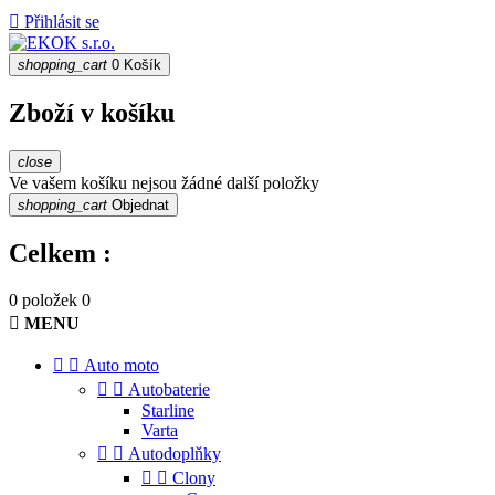

Přihlásit se
shopping_cart
0
Košík
Zboží v košíku
close
Ve vašem košíku nejsou žádné další položky
shopping_cart
Objednat
Celkem :
0 položek
0

MENU


Auto moto


Autobaterie
Starline
Varta


Autodoplňky


Clony