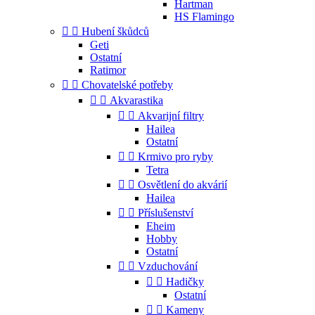
Hartman
HS Flamingo


Hubení škůdců
Geti
Ostatní
Ratimor


Chovatelské potřeby


Akvarastika


Akvarijní filtry
Hailea
Ostatní


Krmivo pro ryby
Tetra


Osvětlení do akvárií
Hailea


Příslušenství
Eheim
Hobby
Ostatní


Vzduchování


Hadičky
Ostatní


Kameny