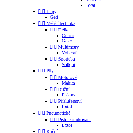
Total


Lupy
Geti


Měřící technika


Délka
Cimco
Geko


Multimetry
Voltcraft


Spotřeba
Solight


Pily


Motorové
Makita


Ruční
Fiskars


Příslušenství
Extol


Pneumatické


Pistole ofukovací
Extol


Ruční