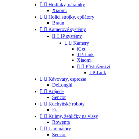


Hodinky, náramky
Xiaomi


Holící strojky, epilátory
Braun


Kamerové systémy


IP systémy


Kamery
iGet
TP-Link
Xiaomi


Příslušenství
TP-Link


Kávovary, espressa
DeLonghi


Kráječe
Sencor


Kuchyňské roboty
Eta


Kulmy, žehličky na vlasy
Rowenta


Laminátory
Sencor