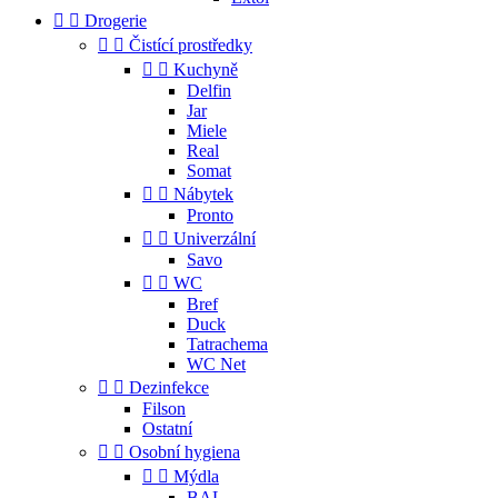


Drogerie


Čistící prostředky


Kuchyně
Delfin
Jar
Miele
Real
Somat


Nábytek
Pronto


Univerzální
Savo


WC
Bref
Duck
Tatrachema
WC Net


Dezinfekce
Filson
Ostatní


Osobní hygiena


Mýdla
BAL