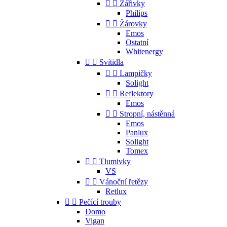


Zářivky
Philips


Žárovky
Emos
Ostatní
Whitenergy


Svítidla


Lampičky
Solight


Reflektory
Emos


Stropní, nástěnná
Emos
Panlux
Solight
Tomex


Tlumivky
VS


Vánoční řetězy
Retlux


Pečící trouby
Domo
Vigan