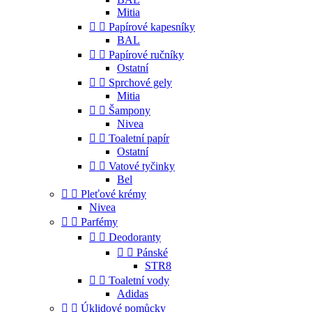
Mitia


Papírové kapesníky
BAL


Papírové ručníky
Ostatní


Sprchové gely
Mitia


Šampony
Nivea


Toaletní papír
Ostatní


Vatové tyčinky
Bel


Pleťové krémy
Nivea


Parfémy


Deodoranty


Pánské
STR8


Toaletní vody
Adidas


Úklidové pomůcky