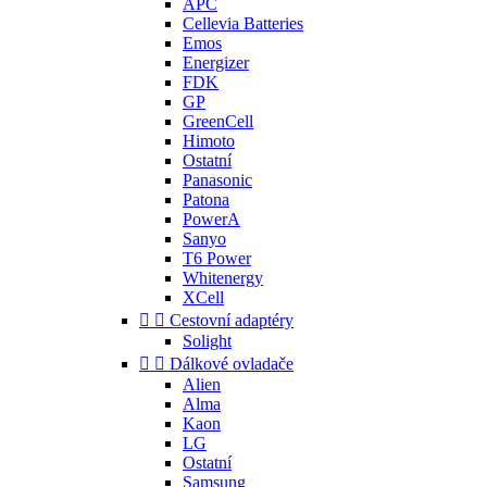
APC
Cellevia Batteries
Emos
Energizer
FDK
GP
GreenCell
Himoto
Ostatní
Panasonic
Patona
PowerA
Sanyo
T6 Power
Whitenergy
XCell


Cestovní adaptéry
Solight


Dálkové ovladače
Alien
Alma
Kaon
LG
Ostatní
Samsung