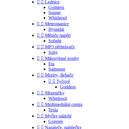


Lednice
Goddess
Snaige
Whirlpool


Meteostanice
Hyundai


Měniče napětí
Solight


MP3 přehrávače
Sony


Mikrovlnné trouby
Eta
Samsung


Mixéry, šlehače


Tyčové
Goddess


Mrazničky
Whirlpool


Multimediální centra
Tesla


Myčky nádobí
Gorenje


Napáječe, nabíječky