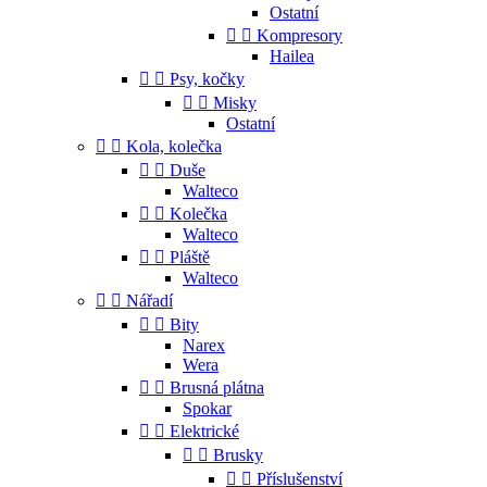
Ostatní


Kompresory
Hailea


Psy, kočky


Misky
Ostatní


Kola, kolečka


Duše
Walteco


Kolečka
Walteco


Pláště
Walteco


Nářadí


Bity
Narex
Wera


Brusná plátna
Spokar


Elektrické


Brusky


Příslušenství