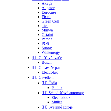
Akyga
Aligator
Eurocase
Fixed
Green Cell
i-tec
Minwa
Ostatní
Patona
POS
Sunny
Whitenergy


Odšťavňovače
Bosch


Odsavače par
Electrolux


Osvětlení


Čidla
Panlux


Schodišťové automaty
Electrobock
Muller


Světelné zdroje