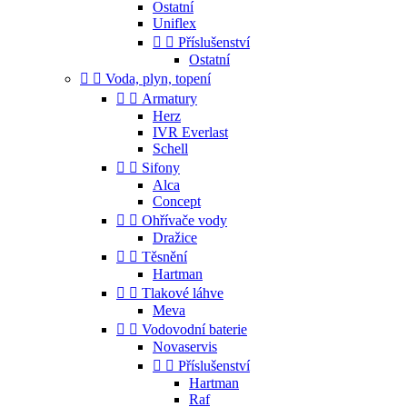
Ostatní
Uniflex


Příslušenství
Ostatní


Voda, plyn, topení


Armatury
Herz
IVR Everlast
Schell


Sifony
Alca
Concept


Ohřívače vody
Dražice


Těsnění
Hartman


Tlakové láhve
Meva


Vodovodní baterie
Novaservis


Příslušenství
Hartman
Raf