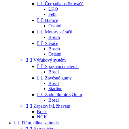


Čerpadla ostřikovačů
LKQ
Febi


Hadice
Ostatní


Motory stěračů
Bosch


Stěrače
Bosch
Ostatní


Výfukový systém


Spojovací materiál
Bosal


Závěsné gumy
Bosal
Starline


Zadní tlumič výfuku
Bosal


Zapalování, žhavení
Brisk
NGK


Dům, dílna, zahrada