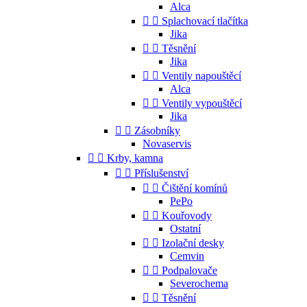
Alca


Splachovací tlačítka
Jika


Těsnění
Jika


Ventily napouštěcí
Alca


Ventily vypouštěcí
Jika


Zásobníky
Novaservis


Krby, kamna


Příslušenství


Čištění komínů
PePo


Kouřovody
Ostatní


Izolační desky
Cemvin


Podpalovače
Severochema


Těsnění