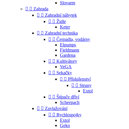
Slovarm


Zahrada


Zahradní nábytek


Židle
Keter


Zahradní technika


Čerpadla, vodárny
Elpumps
Fieldmann
Gardena


Kultivátory
VeGA


Sekačky


Příslušenství


Struny
Extol


Štípače dříví
Scheepach


Zavlažování


Rychlospojky
Extol
Geko