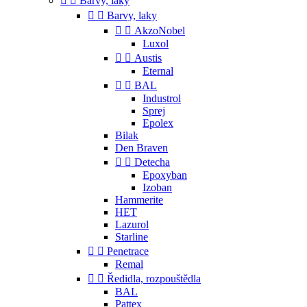


Barvy, laky


Barvy, laky


AkzoNobel
Luxol


Austis
Eternal


BAL
Industrol
Sprej
Epolex
Bilak
Den Braven


Detecha
Epoxyban
Izoban
Hammerite
HET
Lazurol
Starline


Penetrace
Remal


Ředidla, rozpouštědla
BAL
Pattex