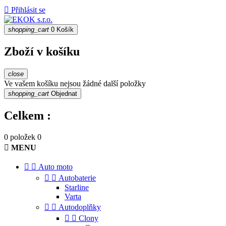

Přihlásit se
shopping_cart
0
Košík
Zboží v košíku
close
Ve vašem košíku nejsou žádné další položky
shopping_cart
Objednat
Celkem :
0 položek
0

MENU


Auto moto


Autobaterie
Starline
Varta


Autodoplňky


Clony