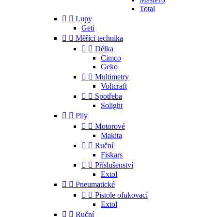
Total


Lupy
Geti


Měřící technika


Délka
Cimco
Geko


Multimetry
Voltcraft


Spotřeba
Solight


Pily


Motorové
Makita


Ruční
Fiskars


Příslušenství
Extol


Pneumatické


Pistole ofukovací
Extol


Ruční