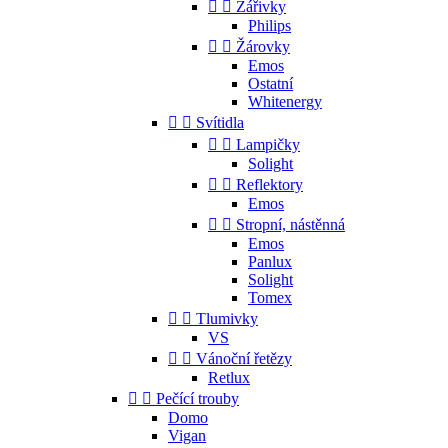


Zářivky
Philips


Žárovky
Emos
Ostatní
Whitenergy


Svítidla


Lampičky
Solight


Reflektory
Emos


Stropní, nástěnná
Emos
Panlux
Solight
Tomex


Tlumivky
VS


Vánoční řetězy
Retlux


Pečící trouby
Domo
Vigan