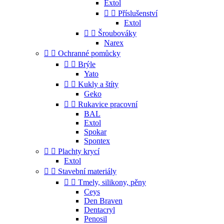
Extol


Příslušenství
Extol


Šroubováky
Narex


Ochranné pomůcky


Brýle
Yato


Kukly a štíty
Geko


Rukavice pracovní
BAL
Extol
Spokar
Spontex


Plachty krycí
Extol


Stavební materiály


Tmely, silikony, pěny
Ceys
Den Braven
Dentacryl
Penosil