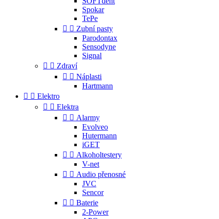
SOFTdent
Spokar
TePe


Zubní pasty
Parodontax
Sensodyne
Signal


Zdraví


Náplasti
Hartmann


Elektro


Elektra


Alarmy
Evolveo
Hutermann
iGET


Alkoholtestery
V-net


Audio přenosné
JVC
Sencor


Baterie
2-Power