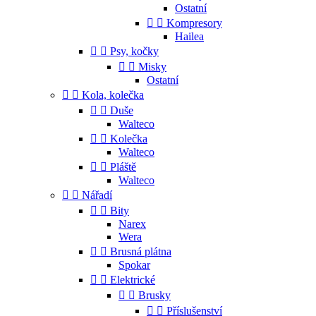
Ostatní


Kompresory
Hailea


Psy, kočky


Misky
Ostatní


Kola, kolečka


Duše
Walteco


Kolečka
Walteco


Pláště
Walteco


Nářadí


Bity
Narex
Wera


Brusná plátna
Spokar


Elektrické


Brusky


Příslušenství