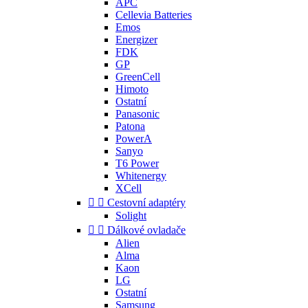
APC
Cellevia Batteries
Emos
Energizer
FDK
GP
GreenCell
Himoto
Ostatní
Panasonic
Patona
PowerA
Sanyo
T6 Power
Whitenergy
XCell


Cestovní adaptéry
Solight


Dálkové ovladače
Alien
Alma
Kaon
LG
Ostatní
Samsung