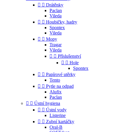


Drátěnky
Paclan
Vileda


Houbičky, hadry
Spontex
Vileda


Mopy
Tragar
Vileda


Příslušenství


Hole
Spontex


Papírové utěrky
Tento


Pytle na odpad
Alufix
Paclan


Ústní hygiena


Ústní vody
Listerine


Zubní kartáčky
Oral-B