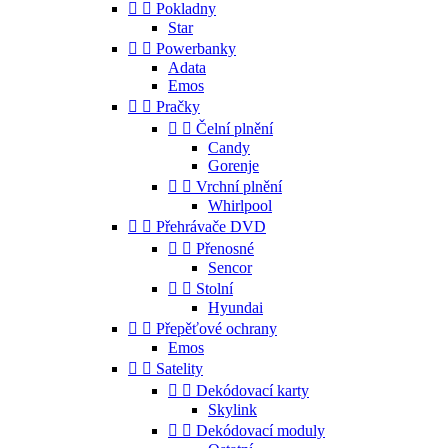


Pokladny
Star


Powerbanky
Adata
Emos


Pračky


Čelní plnění
Candy
Gorenje


Vrchní plnění
Whirlpool


Přehrávače DVD


Přenosné
Sencor


Stolní
Hyundai


Přepěťové ochrany
Emos


Satelity


Dekódovací karty
Skylink


Dekódovací moduly