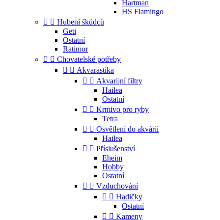
Hartman
HS Flamingo


Hubení škůdců
Geti
Ostatní
Ratimor


Chovatelské potřeby


Akvarastika


Akvarijní filtry
Hailea
Ostatní


Krmivo pro ryby
Tetra


Osvětlení do akvárií
Hailea


Příslušenství
Eheim
Hobby
Ostatní


Vzduchování


Hadičky
Ostatní


Kameny