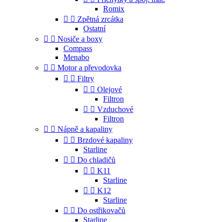
Romix


Zpětná zrcátka
Ostatní


Nosiče a boxy
Compass
Menabo


Motor a převodovka


Filtry


Olejové
Filtron


Vzduchové
Filtron


Nápně a kapaliny


Brzdové kapaliny
Starline


Do chladičů


K11
Starline


K12
Starline


Do ostřikovačů
Starline