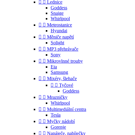


Lednice
Goddess
Snaige
Whirlpool


Meteostanice
Hyundai


Měniče napětí
Solight


MP3 přehrávače
Sony


Mikrovlnné trouby
Eta
Samsung


Mixéry, šlehače


Tyčové
Goddess


Mrazničky
Whirlpool


Multimediální centra
Tesla


Myčky nádobí
Gorenje


Napáječe, nabíječky