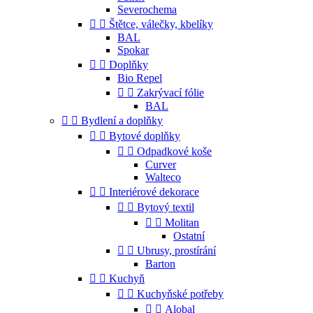
Severochema


Štětce, válečky, kbelíky
BAL
Spokar


Doplňky
Bio Repel


Zakrývací fólie
BAL


Bydlení a doplňky


Bytové doplňky


Odpadkové koše
Curver
Walteco


Interiérové dekorace


Bytový textil


Molitan
Ostatní


Ubrusy, prostírání
Barton


Kuchyň


Kuchyňské potřeby


Alobal