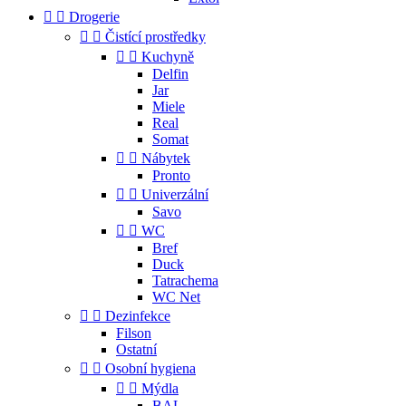


Drogerie


Čistící prostředky


Kuchyně
Delfin
Jar
Miele
Real
Somat


Nábytek
Pronto


Univerzální
Savo


WC
Bref
Duck
Tatrachema
WC Net


Dezinfekce
Filson
Ostatní


Osobní hygiena


Mýdla
BAL