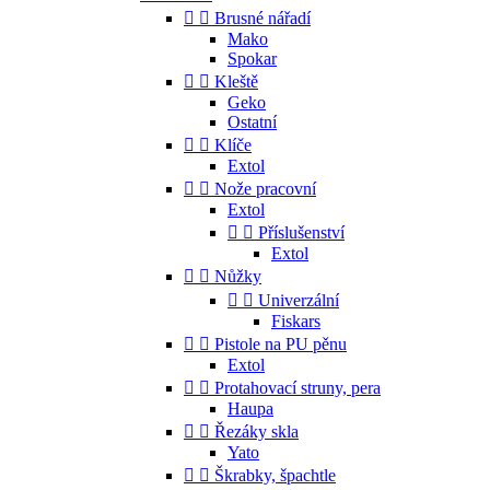


Brusné nářadí
Mako
Spokar


Kleště
Geko
Ostatní


Klíče
Extol


Nože pracovní
Extol


Příslušenství
Extol


Nůžky


Univerzální
Fiskars


Pistole na PU pěnu
Extol


Protahovací struny, pera
Haupa


Řezáky skla
Yato


Škrabky, špachtle