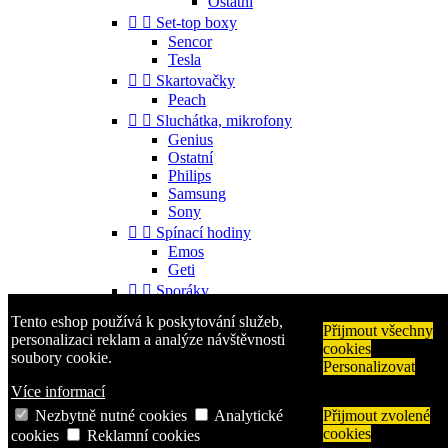
Ostatní


Set-top boxy
Sencor
Tesla


Skartovačky
Peach


Sluchátka, mikrofony
Genius
Ostatní
Philips
Samsung
Sony


Spínací hodiny
Emos
Geti


Sporáky
Mora
Tento eshop používá k poskytování služeb,


Příslušenství
Přijmout všechny
personalizaci reklam a analýze návštěvnosti
cookies
Gorenje
soubory cookie.
Personalizovat
Ostatní


Telefony
Více informací
Aligator
Nezbytně nutné cookies
Analytické
Přijmout zvolené
Nokia
cookies
cookies
Reklamní cookies
Samsung