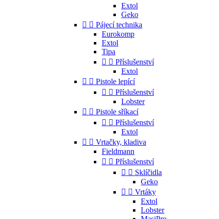
Extol
Geko


Pájecí technika
Eurokomp
Extol
Tipa


Příslušenství
Extol


Pistole lepící


Příslušenství
Lobster


Pistole sříkací


Příslušenství
Extol


Vrtačky, kladiva
Fieldmann


Příslušenství


Sklíčidla
Geko


Vrtáky
Extol
Lobster
MasiPro