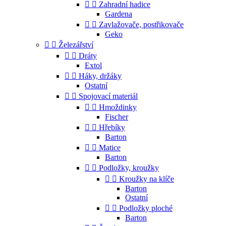


Zahradní hadice
Gardena


Zavlažovače, postřikovače
Geko


Železářství


Dráty
Extol


Háky, držáky
Ostatní


Spojovací materiál


Hmoždinky
Fischer


Hřebíky
Barton


Matice
Barton


Podložky, kroužky


Kroužky na klíče
Barton
Ostatní


Podložky ploché
Barton