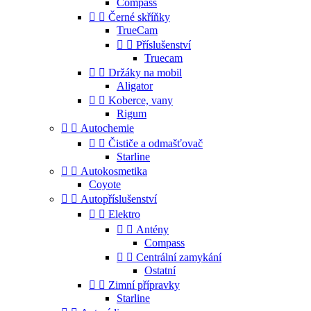
Compass


Černé skříňky
TrueCam


Příslušenství
Truecam


Držáky na mobil
Aligator


Koberce, vany
Rigum


Autochemie


Čističe a odmašťovač
Starline


Autokosmetika
Coyote


Autopříslušenství


Elektro


Antény
Compass


Centrální zamykání
Ostatní


Zimní přípravky
Starline