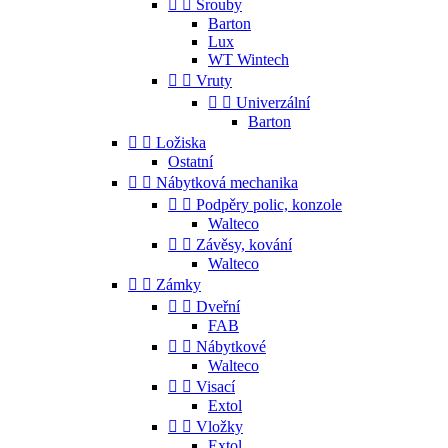


Šrouby
Barton
Lux
WT Wintech


Vruty


Univerzální
Barton


Ložiska
Ostatní


Nábytková mechanika


Podpěry polic, konzole
Walteco


Závěsy, kování
Walteco


Zámky


Dveřní
FAB


Nábytkové
Walteco


Visací
Extol


Vložky
Extol