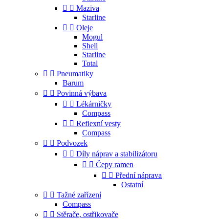


Maziva
Starline


Oleje
Mogul
Shell
Starline
Total


Pneumatiky
Barum


Povinná výbava


Lékárničky
Compass


Reflexní vesty
Compass


Podvozek


Díly náprav a stabilizátoru


Čepy ramen


Přední náprava
Ostatní


Tažné zařízení
Compass


Stěrače, ostřikovače