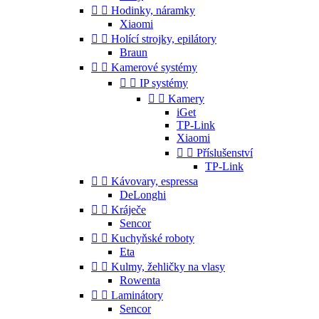


Hodinky, náramky
Xiaomi


Holící strojky, epilátory
Braun


Kamerové systémy


IP systémy


Kamery
iGet
TP-Link
Xiaomi


Příslušenství
TP-Link


Kávovary, espressa
DeLonghi


Kráječe
Sencor


Kuchyňské roboty
Eta


Kulmy, žehličky na vlasy
Rowenta


Laminátory
Sencor