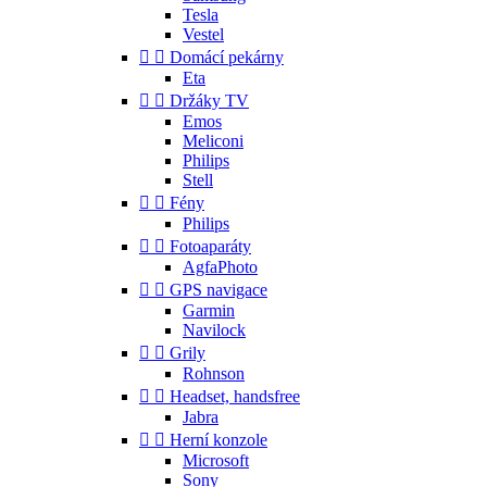
Tesla
Vestel


Domácí pekárny
Eta


Držáky TV
Emos
Meliconi
Philips
Stell


Fény
Philips


Fotoaparáty
AgfaPhoto


GPS navigace
Garmin
Navilock


Grily
Rohnson


Headset, handsfree
Jabra


Herní konzole
Microsoft
Sony