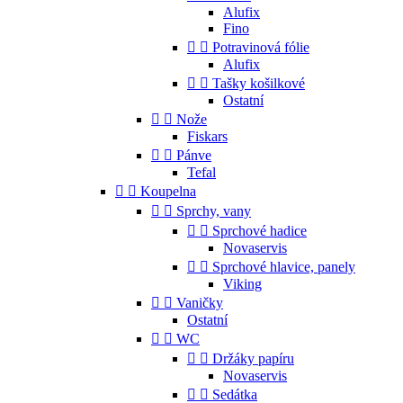
Alufix
Fino


Potravinová fólie
Alufix


Tašky košilkové
Ostatní


Nože
Fiskars


Pánve
Tefal


Koupelna


Sprchy, vany


Sprchové hadice
Novaservis


Sprchové hlavice, panely
Viking


Vaničky
Ostatní


WC


Držáky papíru
Novaservis


Sedátka