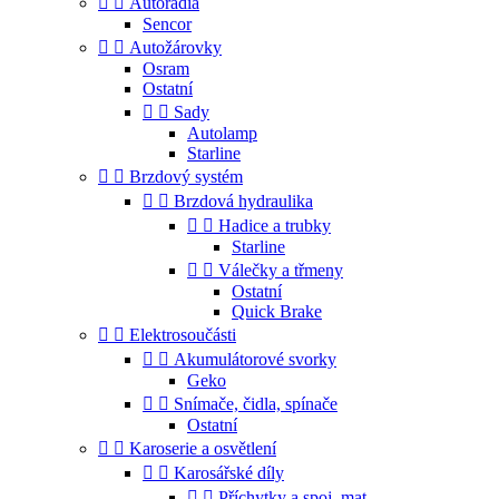


Autorádia
Sencor


Autožárovky
Osram
Ostatní


Sady
Autolamp
Starline


Brzdový systém


Brzdová hydraulika


Hadice a trubky
Starline


Válečky a třmeny
Ostatní
Quick Brake


Elektrosoučásti


Akumulátorové svorky
Geko


Snímače, čidla, spínače
Ostatní


Karoserie a osvětlení


Karosářské díly


Příchytky a spoj. mat.