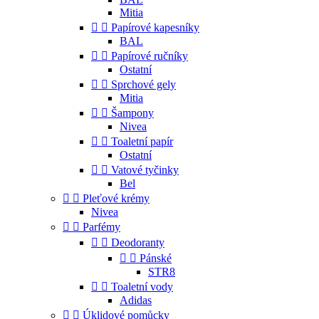
Mitia


Papírové kapesníky
BAL


Papírové ručníky
Ostatní


Sprchové gely
Mitia


Šampony
Nivea


Toaletní papír
Ostatní


Vatové tyčinky
Bel


Pleťové krémy
Nivea


Parfémy


Deodoranty


Pánské
STR8


Toaletní vody
Adidas


Úklidové pomůcky