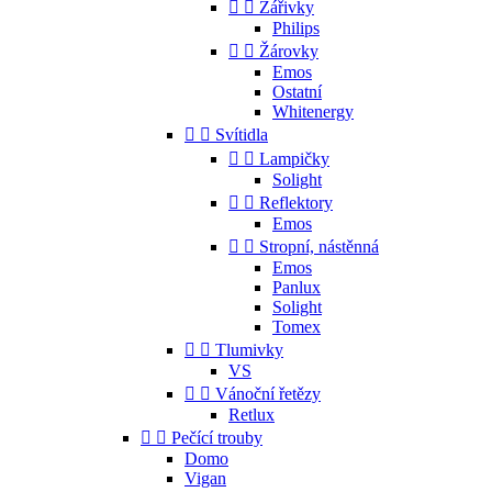


Zářivky
Philips


Žárovky
Emos
Ostatní
Whitenergy


Svítidla


Lampičky
Solight


Reflektory
Emos


Stropní, nástěnná
Emos
Panlux
Solight
Tomex


Tlumivky
VS


Vánoční řetězy
Retlux


Pečící trouby
Domo
Vigan