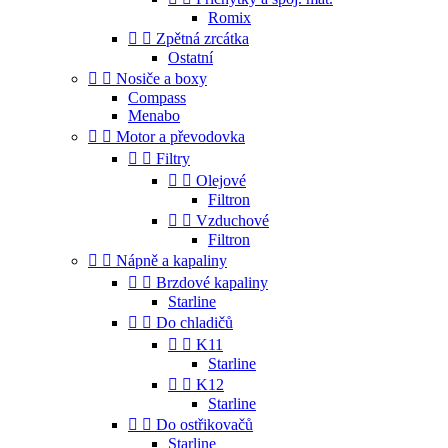
Romix


Zpětná zrcátka
Ostatní


Nosiče a boxy
Compass
Menabo


Motor a převodovka


Filtry


Olejové
Filtron


Vzduchové
Filtron


Nápně a kapaliny


Brzdové kapaliny
Starline


Do chladičů


K11
Starline


K12
Starline


Do ostřikovačů
Starline