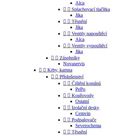
Alca


Splachovací tlačítka
Jika


Těsnění
Jika


Ventily napouštěcí
Alca


Ventily vypouštěcí
Jika


Zásobníky
Novaservis


Krby, kamna


Příslušenství


Čištění komínů
PePo


Kouřovody
Ostatní


Izolační desky
Cemvin


Podpalovače
Severochema


Těsnění