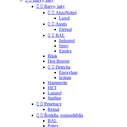


Barvy, laky


Barvy, laky


AkzoNobel
Luxol


Austis
Eternal


BAL
Industrol
Sprej
Epolex
Bilak
Den Braven


Detecha
Epoxyban
Izoban
Hammerite
HET
Lazurol
Starline


Penetrace
Remal


Ředidla, rozpouštědla
BAL
Pattex