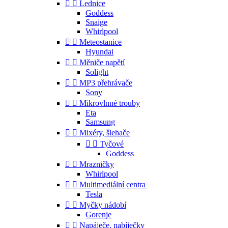


Lednice
Goddess
Snaige
Whirlpool


Meteostanice
Hyundai


Měniče napětí
Solight


MP3 přehrávače
Sony


Mikrovlnné trouby
Eta
Samsung


Mixéry, šlehače


Tyčové
Goddess


Mrazničky
Whirlpool


Multimediální centra
Tesla


Myčky nádobí
Gorenje


Napáječe, nabíječky