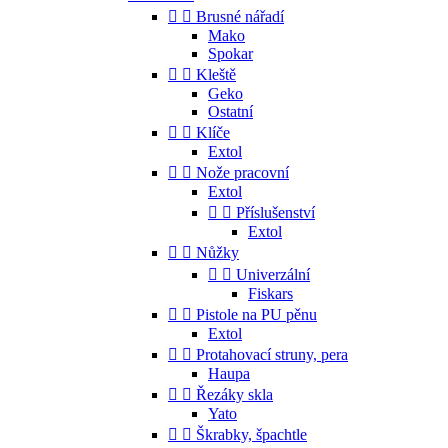


Brusné nářadí
Mako
Spokar


Kleště
Geko
Ostatní


Klíče
Extol


Nože pracovní
Extol


Příslušenství
Extol


Nůžky


Univerzální
Fiskars


Pistole na PU pěnu
Extol


Protahovací struny, pera
Haupa


Řezáky skla
Yato


Škrabky, špachtle