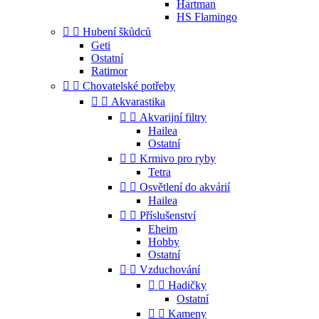
Hartman
HS Flamingo


Hubení škůdců
Geti
Ostatní
Ratimor


Chovatelské potřeby


Akvarastika


Akvarijní filtry
Hailea
Ostatní


Krmivo pro ryby
Tetra


Osvětlení do akvárií
Hailea


Příslušenství
Eheim
Hobby
Ostatní


Vzduchování


Hadičky
Ostatní


Kameny