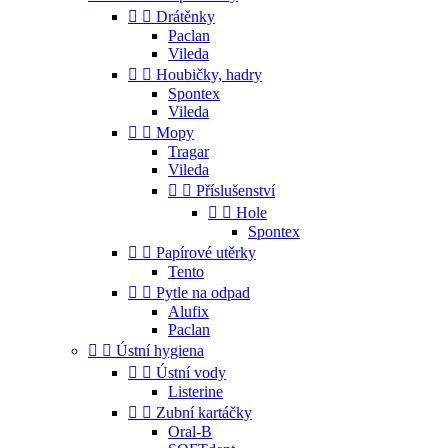


Drátěnky
Paclan
Vileda


Houbičky, hadry
Spontex
Vileda


Mopy
Tragar
Vileda


Příslušenství


Hole
Spontex


Papírové utěrky
Tento


Pytle na odpad
Alufix
Paclan


Ústní hygiena


Ústní vody
Listerine


Zubní kartáčky
Oral-B