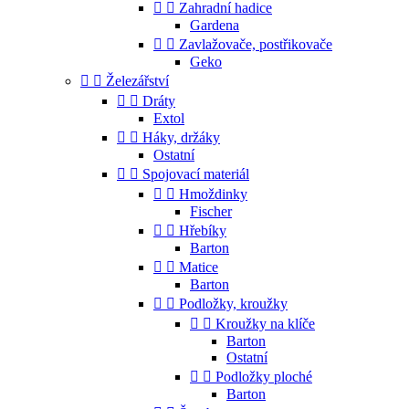


Zahradní hadice
Gardena


Zavlažovače, postřikovače
Geko


Železářství


Dráty
Extol


Háky, držáky
Ostatní


Spojovací materiál


Hmoždinky
Fischer


Hřebíky
Barton


Matice
Barton


Podložky, kroužky


Kroužky na klíče
Barton
Ostatní


Podložky ploché
Barton