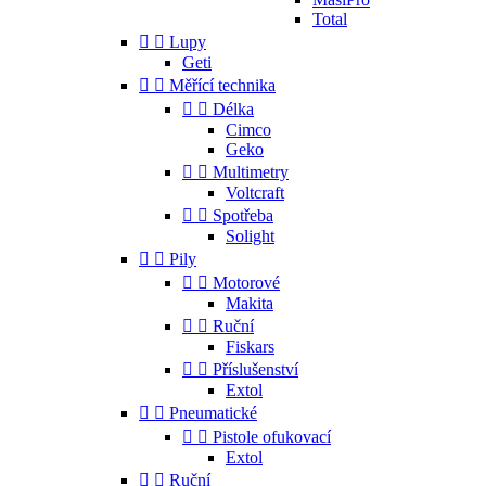
Total


Lupy
Geti


Měřící technika


Délka
Cimco
Geko


Multimetry
Voltcraft


Spotřeba
Solight


Pily


Motorové
Makita


Ruční
Fiskars


Příslušenství
Extol


Pneumatické


Pistole ofukovací
Extol


Ruční