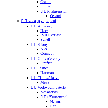
Ostatní
Uniflex


Příslušenství
Ostatní


Voda, plyn, topení


Armatury
Herz
IVR Everlast
Schell


Sifony
Alca
Concept


Ohřívače vody
Dražice


Těsnění
Hartman


Tlakové láhve
Meva


Vodovodní baterie
Novaservis


Příslušenství
Hartman
Raf