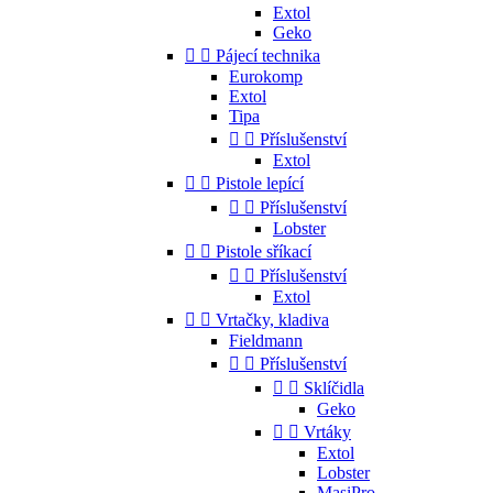
Extol
Geko


Pájecí technika
Eurokomp
Extol
Tipa


Příslušenství
Extol


Pistole lepící


Příslušenství
Lobster


Pistole sříkací


Příslušenství
Extol


Vrtačky, kladiva
Fieldmann


Příslušenství


Sklíčidla
Geko


Vrtáky
Extol
Lobster
MasiPro