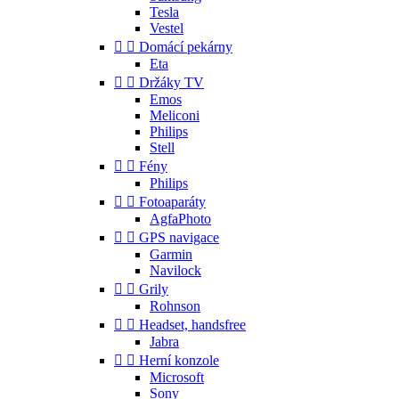
Tesla
Vestel


Domácí pekárny
Eta


Držáky TV
Emos
Meliconi
Philips
Stell


Fény
Philips


Fotoaparáty
AgfaPhoto


GPS navigace
Garmin
Navilock


Grily
Rohnson


Headset, handsfree
Jabra


Herní konzole
Microsoft
Sony