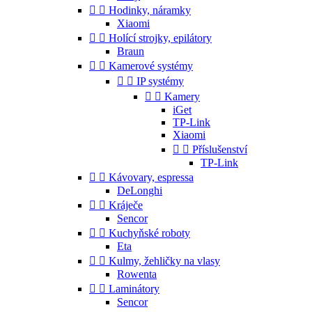


Hodinky, náramky
Xiaomi


Holící strojky, epilátory
Braun


Kamerové systémy


IP systémy


Kamery
iGet
TP-Link
Xiaomi


Příslušenství
TP-Link


Kávovary, espressa
DeLonghi


Kráječe
Sencor


Kuchyňské roboty
Eta


Kulmy, žehličky na vlasy
Rowenta


Laminátory
Sencor