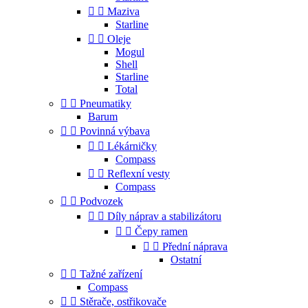


Maziva
Starline


Oleje
Mogul
Shell
Starline
Total


Pneumatiky
Barum


Povinná výbava


Lékárničky
Compass


Reflexní vesty
Compass


Podvozek


Díly náprav a stabilizátoru


Čepy ramen


Přední náprava
Ostatní


Tažné zařízení
Compass


Stěrače, ostřikovače