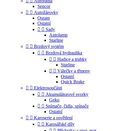


Autorádia
Sencor


Autožárovky
Osram
Ostatní


Sady
Autolamp
Starline


Brzdový systém


Brzdová hydraulika


Hadice a trubky
Starline


Válečky a třmeny
Ostatní
Quick Brake


Elektrosoučásti


Akumulátorové svorky
Geko


Snímače, čidla, spínače
Ostatní


Karoserie a osvětlení


Karosářské díly


Příchytky a spoj. mat.