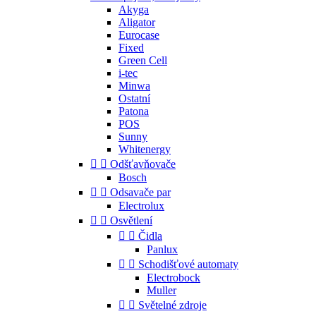
Akyga
Aligator
Eurocase
Fixed
Green Cell
i-tec
Minwa
Ostatní
Patona
POS
Sunny
Whitenergy


Odšťavňovače
Bosch


Odsavače par
Electrolux


Osvětlení


Čidla
Panlux


Schodišťové automaty
Electrobock
Muller


Světelné zdroje