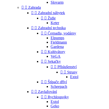
Slovarm


Zahrada


Zahradní nábytek


Židle
Keter


Zahradní technika


Čerpadla, vodárny
Elpumps
Fieldmann
Gardena


Kultivátory
VeGA


Sekačky


Příslušenství


Struny
Extol


Štípače dříví
Scheepach


Zavlažování


Rychlospojky
Extol
Geko