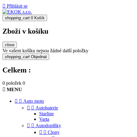

Přihlásit se
shopping_cart
0
Košík
Zboží v košíku
close
Ve vašem košíku nejsou žádné další položky
shopping_cart
Objednat
Celkem :
0 položek
0

MENU


Auto moto


Autobaterie
Starline
Varta


Autodoplňky


Clony