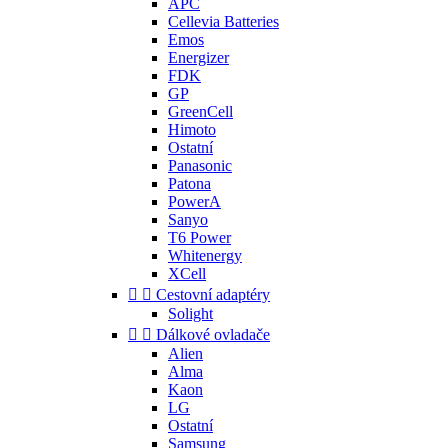
APC
Cellevia Batteries
Emos
Energizer
FDK
GP
GreenCell
Himoto
Ostatní
Panasonic
Patona
PowerA
Sanyo
T6 Power
Whitenergy
XCell


Cestovní adaptéry
Solight


Dálkové ovladače
Alien
Alma
Kaon
LG
Ostatní
Samsung