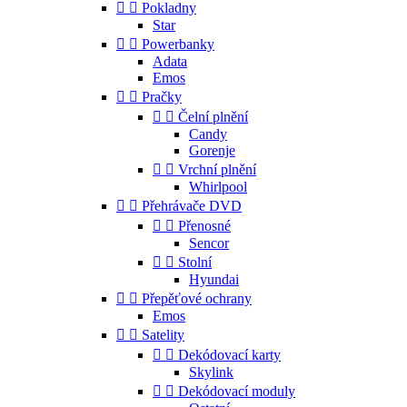


Pokladny
Star


Powerbanky
Adata
Emos


Pračky


Čelní plnění
Candy
Gorenje


Vrchní plnění
Whirlpool


Přehrávače DVD


Přenosné
Sencor


Stolní
Hyundai


Přepěťové ochrany
Emos


Satelity


Dekódovací karty
Skylink


Dekódovací moduly