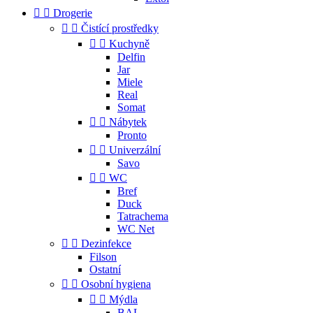


Drogerie


Čistící prostředky


Kuchyně
Delfin
Jar
Miele
Real
Somat


Nábytek
Pronto


Univerzální
Savo


WC
Bref
Duck
Tatrachema
WC Net


Dezinfekce
Filson
Ostatní


Osobní hygiena


Mýdla
BAL