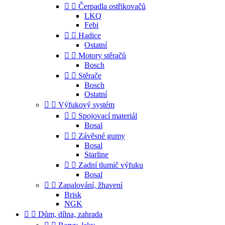


Čerpadla ostřikovačů
LKQ
Febi


Hadice
Ostatní


Motory stěračů
Bosch


Stěrače
Bosch
Ostatní


Výfukový systém


Spojovací materiál
Bosal


Závěsné gumy
Bosal
Starline


Zadní tlumič výfuku
Bosal


Zapalování, žhavení
Brisk
NGK


Dům, dílna, zahrada