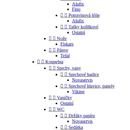
Alufix
Fino


Potravinová fólie
Alufix


Tašky košilkové
Ostatní


Nože
Fiskars


Pánve
Tefal


Koupelna


Sprchy, vany


Sprchové hadice
Novaservis


Sprchové hlavice, panely
Viking


Vaničky
Ostatní


WC


Držáky papíru
Novaservis


Sedátka