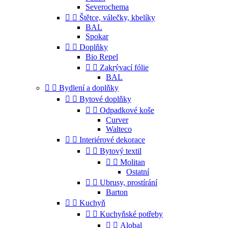
Severochema


Štětce, válečky, kbelíky
BAL
Spokar


Doplňky
Bio Repel


Zakrývací fólie
BAL


Bydlení a doplňky


Bytové doplňky


Odpadkové koše
Curver
Walteco


Interiérové dekorace


Bytový textil


Molitan
Ostatní


Ubrusy, prostírání
Barton


Kuchyň


Kuchyňské potřeby


Alobal