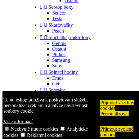
Ostatní


Set-top boxy
Sencor
Tesla


Skartovačky
Peach


Sluchátka, mikrofony
Genius
Ostatní
Philips
Samsung
Sony


Spínací hodiny
Emos
Geti


Sporáky
Mora
Tento eshop používá k poskytování služeb,


Příslušenství
Přijmout všechny
personalizaci reklam a analýze návštěvnosti
cookies
Gorenje
soubory cookie.
Personalizovat
Ostatní


Telefony
Více informací
Aligator
Nezbytně nutné cookies
Analytické
Přijmout zvolené
Nokia
cookies
cookies
Reklamní cookies
Samsung