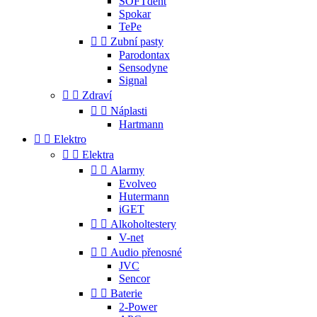
SOFTdent
Spokar
TePe


Zubní pasty
Parodontax
Sensodyne
Signal


Zdraví


Náplasti
Hartmann


Elektro


Elektra


Alarmy
Evolveo
Hutermann
iGET


Alkoholtestery
V-net


Audio přenosné
JVC
Sencor


Baterie
2-Power