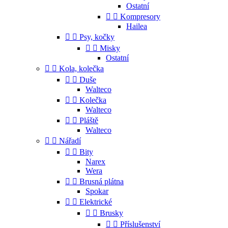
Ostatní


Kompresory
Hailea


Psy, kočky


Misky
Ostatní


Kola, kolečka


Duše
Walteco


Kolečka
Walteco


Pláště
Walteco


Nářadí


Bity
Narex
Wera


Brusná plátna
Spokar


Elektrické


Brusky


Příslušenství