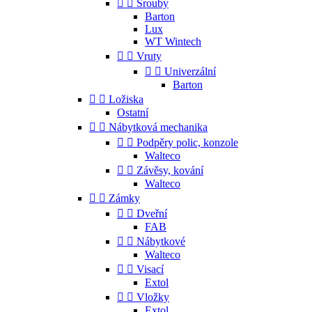


Šrouby
Barton
Lux
WT Wintech


Vruty


Univerzální
Barton


Ložiska
Ostatní


Nábytková mechanika


Podpěry polic, konzole
Walteco


Závěsy, kování
Walteco


Zámky


Dveřní
FAB


Nábytkové
Walteco


Visací
Extol


Vložky
Extol