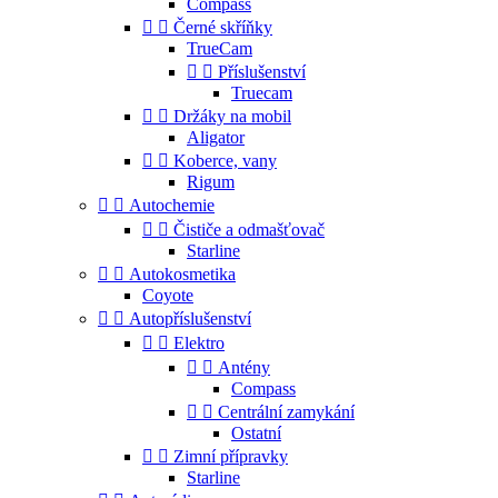
Compass


Černé skříňky
TrueCam


Příslušenství
Truecam


Držáky na mobil
Aligator


Koberce, vany
Rigum


Autochemie


Čističe a odmašťovač
Starline


Autokosmetika
Coyote


Autopříslušenství


Elektro


Antény
Compass


Centrální zamykání
Ostatní


Zimní přípravky
Starline