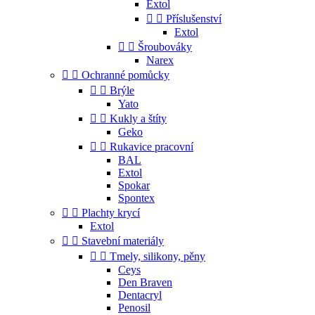
Extol


Příslušenství
Extol


Šroubováky
Narex


Ochranné pomůcky


Brýle
Yato


Kukly a štíty
Geko


Rukavice pracovní
BAL
Extol
Spokar
Spontex


Plachty krycí
Extol


Stavební materiály


Tmely, silikony, pěny
Ceys
Den Braven
Dentacryl
Penosil