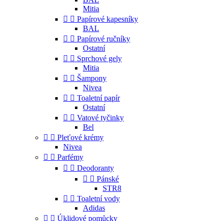
Mitia


Papírové kapesníky
BAL


Papírové ručníky
Ostatní


Sprchové gely
Mitia


Šampony
Nivea


Toaletní papír
Ostatní


Vatové tyčinky
Bel


Pleťové krémy
Nivea


Parfémy


Deodoranty


Pánské
STR8


Toaletní vody
Adidas


Úklidové pomůcky