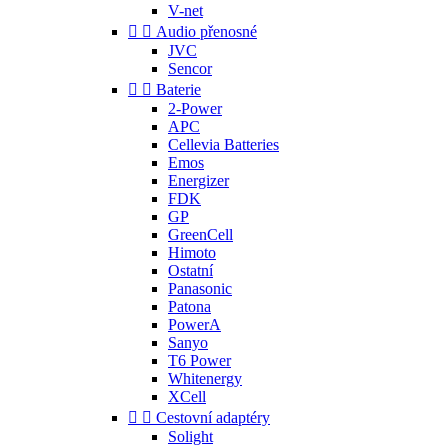
V-net


Audio přenosné
JVC
Sencor


Baterie
2-Power
APC
Cellevia Batteries
Emos
Energizer
FDK
GP
GreenCell
Himoto
Ostatní
Panasonic
Patona
PowerA
Sanyo
T6 Power
Whitenergy
XCell


Cestovní adaptéry
Solight