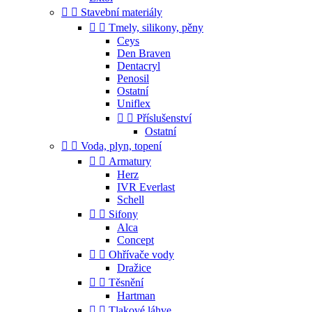


Stavební materiály


Tmely, silikony, pěny
Ceys
Den Braven
Dentacryl
Penosil
Ostatní
Uniflex


Příslušenství
Ostatní


Voda, plyn, topení


Armatury
Herz
IVR Everlast
Schell


Sifony
Alca
Concept


Ohřívače vody
Dražice


Těsnění
Hartman


Tlakové láhve