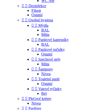
WC Net


Dezinfekce
Filson
Ostatní


Osobní hygiena


Mýdla
BAL
Mitia


Papírové kapesníky
BAL


Papírové ručníky
Ostatní


Sprchové gely
Mitia


Šampony
Nivea


Toaletní papír
Ostatní


Vatové tyčinky
Bel


Pleťové krémy
Nivea


Parfémy