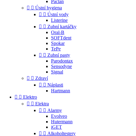
Paclan


Ústní hygiena


Ústní vody
Listerine


Zubní kartáčky
Oral-B
SOFTdent
Spokar
TePe


Zubní pasty
Parodontax
Sensodyne
Signal


Zdraví


Náplasti
Hartmann


Elektro


Elektra


Alarmy
Evolveo
Hutermann
iGET


Alkoholtestery