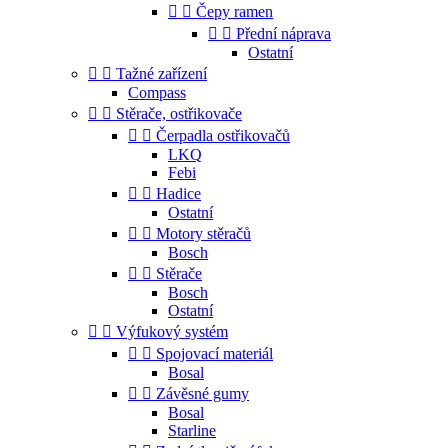


Čepy ramen


Přední náprava
Ostatní


Tažné zařízení
Compass


Stěrače, ostřikovače


Čerpadla ostřikovačů
LKQ
Febi


Hadice
Ostatní


Motory stěračů
Bosch


Stěrače
Bosch
Ostatní


Výfukový systém


Spojovací materiál
Bosal


Závěsné gumy
Bosal
Starline