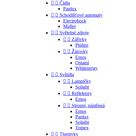


Čidla
Panlux


Schodišťové automaty
Electrobock
Muller


Světelné zdroje


Zářivky
Philips


Žárovky
Emos
Ostatní
Whitenergy


Svítidla


Lampičky
Solight


Reflektory
Emos


Stropní, nástěnná
Emos
Panlux
Solight
Tomex


Tlumivky