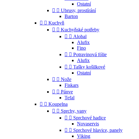
Ostatní


Ubrusy, prostírání
Barton


Kuchyň


Kuchyňské potřeby


Alobal
Alufix
Fino


Potravinová fólie
Alufix


Tašky košilkové
Ostatní


Nože
Fiskars


Pánve
Tefal


Koupelna


Sprchy, vany


Sprchové hadice
Novaservis


Sprchové hlavice, panely
Viking