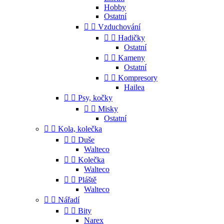
Hobby
Ostatní


Vzduchování


Hadičky
Ostatní


Kameny
Ostatní


Kompresory
Hailea


Psy, kočky


Misky
Ostatní


Kola, kolečka


Duše
Walteco


Kolečka
Walteco


Pláště
Walteco


Nářadí


Bity
Narex