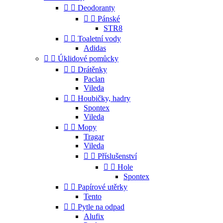


Deodoranty


Pánské
STR8


Toaletní vody
Adidas


Úklidové pomůcky


Drátěnky
Paclan
Vileda


Houbičky, hadry
Spontex
Vileda


Mopy
Tragar
Vileda


Příslušenství


Hole
Spontex


Papírové utěrky
Tento


Pytle na odpad
Alufix