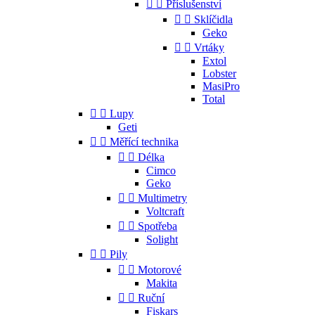


Příslušenství


Sklíčidla
Geko


Vrtáky
Extol
Lobster
MasiPro
Total


Lupy
Geti


Měřící technika


Délka
Cimco
Geko


Multimetry
Voltcraft


Spotřeba
Solight


Pily


Motorové
Makita


Ruční
Fiskars