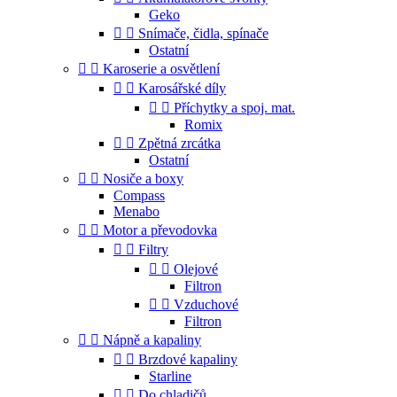
Geko


Snímače, čidla, spínače
Ostatní


Karoserie a osvětlení


Karosářské díly


Příchytky a spoj. mat.
Romix


Zpětná zrcátka
Ostatní


Nosiče a boxy
Compass
Menabo


Motor a převodovka


Filtry


Olejové
Filtron


Vzduchové
Filtron


Nápně a kapaliny


Brzdové kapaliny
Starline


Do chladičů