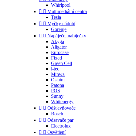
Whirlpool


Multimediální centra
Tesla


Myčky nádobí
Gorenje


Napáječe, nabíječky
Akyga
Aligator
Eurocase
Fixed
Green Cell
i-tec
Minwa
Ostatní
Patona
POS
Sunny
Whitenergy


Odšťavňovače
Bosch


Odsavače par
Electrolux


Osvětlení