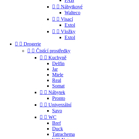
FAB


Nábytkové
Walteco


Visací
Extol


Vložky
Extol


Drogerie


Čistící prostředky


Kuchyně
Delfin
Jar
Miele
Real
Somat


Nábytek
Pronto


Univerzální
Savo


WC
Bref
Duck
Tatrachema