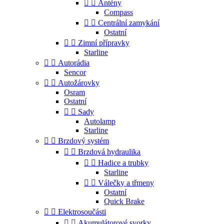


Antény
Compass


Centrální zamykání
Ostatní


Zimní přípravky
Starline


Autorádia
Sencor


Autožárovky
Osram
Ostatní


Sady
Autolamp
Starline


Brzdový systém


Brzdová hydraulika


Hadice a trubky
Starline


Válečky a třmeny
Ostatní
Quick Brake


Elektrosoučásti


Akumulátorové svorky