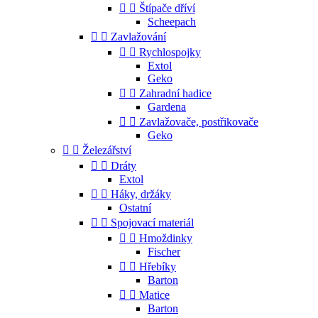


Štípače dříví
Scheepach


Zavlažování


Rychlospojky
Extol
Geko


Zahradní hadice
Gardena


Zavlažovače, postřikovače
Geko


Železářství


Dráty
Extol


Háky, držáky
Ostatní


Spojovací materiál


Hmoždinky
Fischer


Hřebíky
Barton


Matice
Barton