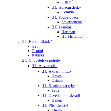
Ostatní


Izolační desky
Cemvin


Podpalovače
Severochema


Těsnění
Hartman
HS Flamingo


Hubení škůdců
Geti
Ostatní
Ratimor


Chovatelské potřeby


Akvarastika


Akvarijní filtry
Hailea
Ostatní


Krmivo pro ryby
Tetra


Osvětlení do akvárií
Hailea


Příslušenství
Eheim