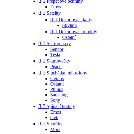


Přepěťové ochrany
Emos


Satelity


Dekódovací karty
Skylink


Dekódovací moduly
Ostatní


Set-top boxy
Sencor
Tesla


Skartovačky
Peach


Sluchátka, mikrofony
Genius
Ostatní
Philips
Samsung
Sony


Spínací hodiny
Emos
Geti


Sporáky
Mora