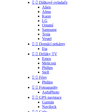


Dálkové ovladače
Alien
Alma
Kaon
LG
Ostatní
Samsung
Tesla
Vestel


Domácí pekárny
Eta


Držáky TV
Emos
Meliconi
Philips
Stell


Fény
Philips


Fotoaparáty
AgfaPhoto


GPS navigace
Garmin
Navilock


Grily