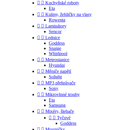


Kuchyňské roboty
Eta


Kulmy, žehličky na vlasy
Rowenta


Laminátory
Sencor


Lednice
Goddess
Snaige
Whirlpool


Meteostanice
Hyundai


Měniče napětí
Solight


MP3 přehrávače
Sony


Mikrovlnné trouby
Eta
Samsung


Mixéry, šlehače


Tyčové
Goddess


Mrazničky