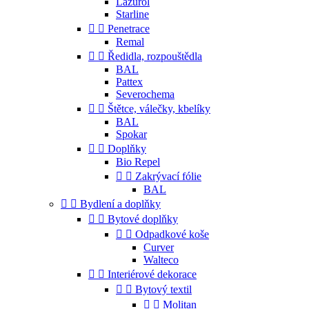
Lazurol
Starline


Penetrace
Remal


Ředidla, rozpouštědla
BAL
Pattex
Severochema


Štětce, válečky, kbelíky
BAL
Spokar


Doplňky
Bio Repel


Zakrývací fólie
BAL


Bydlení a doplňky


Bytové doplňky


Odpadkové koše
Curver
Walteco


Interiérové dekorace


Bytový textil


Molitan