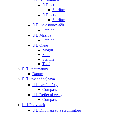


K11
Starline


K12
Starline


Do ostřikovačů
Starline


Maziva
Starline


Oleje
Mogul
Shell
Starline
Total


Pneumatiky
Barum


Povinná výbava


Lékárničky
Compass


Reflexní vesty
Compass


Podvozek


Díly náprav a stabilizátoru