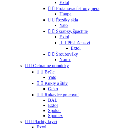
Extol


Protahovací struny, pera
Haupa


Řezáky skla
Yato


Škrabky, špachtle
Extol


Příslušenství
Extol


Šroubováky
Narex


Ochranné pomůcky


Brýle
Yato


Kukly a štíty
Geko


Rukavice pracovní
BAL
Extol
Spokar
Spontex


Plachty krycí
Extol