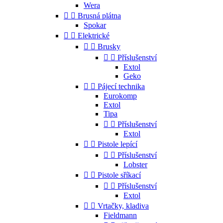
Wera


Brusná plátna
Spokar


Elektrické


Brusky


Příslušenství
Extol
Geko


Pájecí technika
Eurokomp
Extol
Tipa


Příslušenství
Extol


Pistole lepící


Příslušenství
Lobster


Pistole sříkací


Příslušenství
Extol


Vrtačky, kladiva
Fieldmann