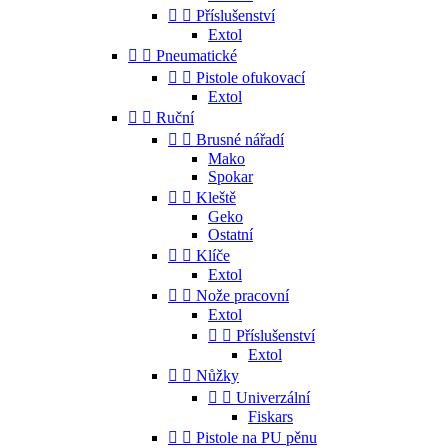


Příslušenství
Extol


Pneumatické


Pistole ofukovací
Extol


Ruční


Brusné nářadí
Mako
Spokar


Kleště
Geko
Ostatní


Klíče
Extol


Nože pracovní
Extol


Příslušenství
Extol


Nůžky


Univerzální
Fiskars


Pistole na PU pěnu