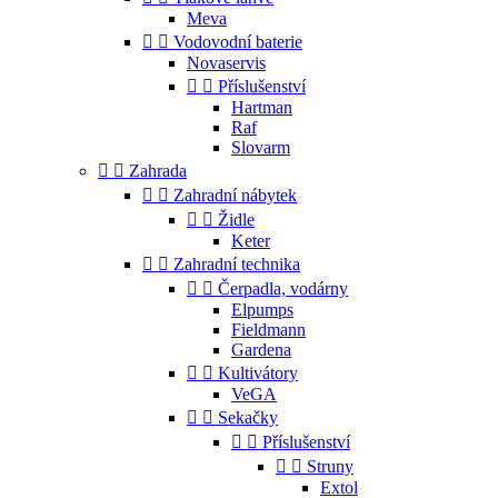
Meva


Vodovodní baterie
Novaservis


Příslušenství
Hartman
Raf
Slovarm


Zahrada


Zahradní nábytek


Židle
Keter


Zahradní technika


Čerpadla, vodárny
Elpumps
Fieldmann
Gardena


Kultivátory
VeGA


Sekačky


Příslušenství


Struny
Extol