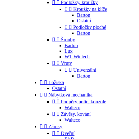


Podložky, kroužky


Kroužky na klíče
Barton
Ostatní


Podložky ploché
Barton


Šrouby
Barton
Lux
WT Wintech


Vruty


Univerzální
Barton


Ložiska
Ostatní


Nábytková mechanika


Podpěry polic, konzole
Walteco


Závěsy, kování
Walteco


Zámky


Dveřní