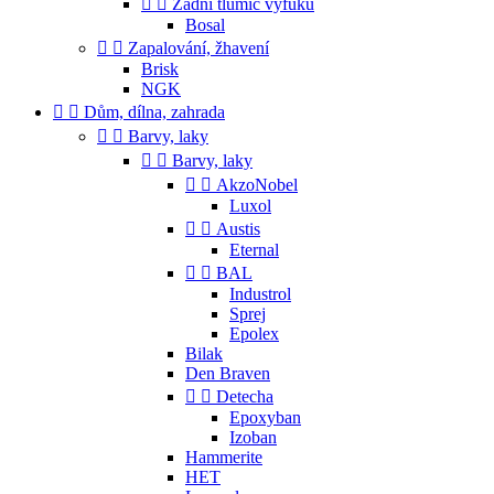


Zadní tlumič výfuku
Bosal


Zapalování, žhavení
Brisk
NGK


Dům, dílna, zahrada


Barvy, laky


Barvy, laky


AkzoNobel
Luxol


Austis
Eternal


BAL
Industrol
Sprej
Epolex
Bilak
Den Braven


Detecha
Epoxyban
Izoban
Hammerite
HET