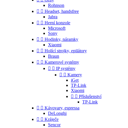
Rohnson


Headset, handsfree
Jabra


Herní konzole
Microsoft
Sony


Hodinky, náramky
Xiaomi


Holící strojky, epilátory
Braun


Kamerové systémy


IP systémy


Kamery
iGet
TP-Link
Xiaomi


Příslušenství
TP-Link


Kávovary, espressa
DeLonghi


Kráječe
Sencor