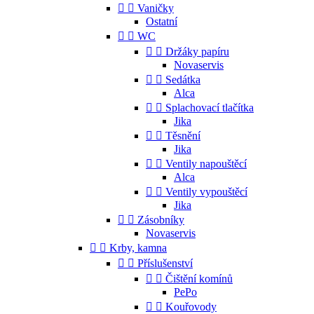


Vaničky
Ostatní


WC


Držáky papíru
Novaservis


Sedátka
Alca


Splachovací tlačítka
Jika


Těsnění
Jika


Ventily napouštěcí
Alca


Ventily vypouštěcí
Jika


Zásobníky
Novaservis


Krby, kamna


Příslušenství


Čištění komínů
PePo


Kouřovody