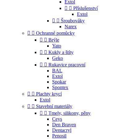
Extol


Příslušenství
Extol


Šroubováky
Narex


Ochranné pomůcky


Brýle
Yato


Kukly a štíty
Geko


Rukavice pracovní
BAL
Extol
Spokar
Spontex


Plachty krycí
Extol


Stavební materiály


Tmely, silikony, pěny
Ceys
Den Braven
Dentacryl
Penosil