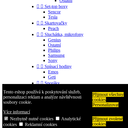
Ostatní


Set-top boxy
Sencor
Tesla


Skartovačky
Peach


Sluchátka, mikrofony
Genius
Ostatní
Philips
Samsung
Sony


Spínací hodiny
Emos
Geti


Sporáky
Mora
Tento eshop používá k poskytování služeb,


Příslušenství
Přijmout všechny
personalizaci reklam a analýze návštěvnosti
cookies
Gorenje
soubory cookie.
Personalizovat
Ostatní


Telefony
Více informací
Aligator
Nezbytně nutné cookies
Analytické
Přijmout zvolené
Nokia
cookies
cookies
Reklamní cookies
Samsung