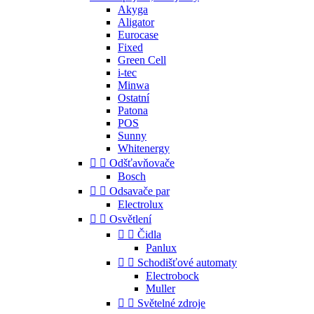
Akyga
Aligator
Eurocase
Fixed
Green Cell
i-tec
Minwa
Ostatní
Patona
POS
Sunny
Whitenergy


Odšťavňovače
Bosch


Odsavače par
Electrolux


Osvětlení


Čidla
Panlux


Schodišťové automaty
Electrobock
Muller


Světelné zdroje