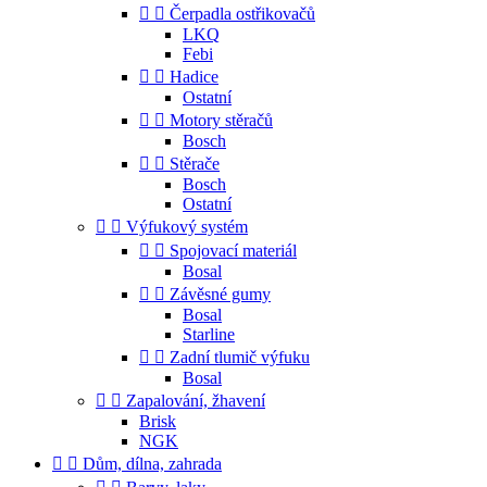


Čerpadla ostřikovačů
LKQ
Febi


Hadice
Ostatní


Motory stěračů
Bosch


Stěrače
Bosch
Ostatní


Výfukový systém


Spojovací materiál
Bosal


Závěsné gumy
Bosal
Starline


Zadní tlumič výfuku
Bosal


Zapalování, žhavení
Brisk
NGK


Dům, dílna, zahrada