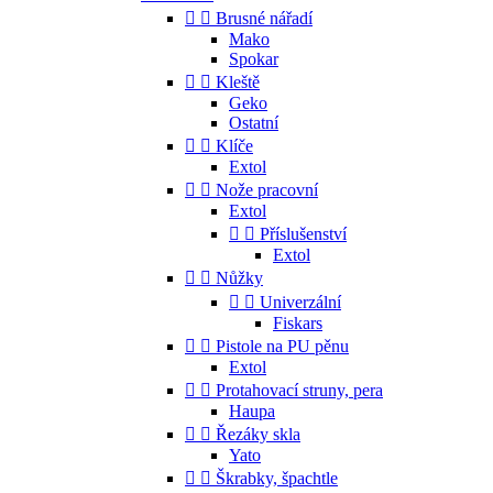


Brusné nářadí
Mako
Spokar


Kleště
Geko
Ostatní


Klíče
Extol


Nože pracovní
Extol


Příslušenství
Extol


Nůžky


Univerzální
Fiskars


Pistole na PU pěnu
Extol


Protahovací struny, pera
Haupa


Řezáky skla
Yato


Škrabky, špachtle