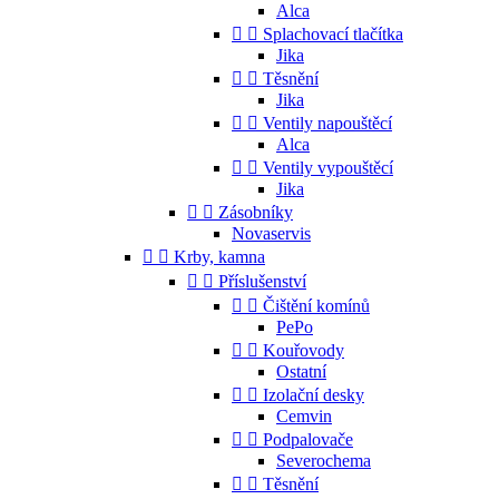
Alca


Splachovací tlačítka
Jika


Těsnění
Jika


Ventily napouštěcí
Alca


Ventily vypouštěcí
Jika


Zásobníky
Novaservis


Krby, kamna


Příslušenství


Čištění komínů
PePo


Kouřovody
Ostatní


Izolační desky
Cemvin


Podpalovače
Severochema


Těsnění