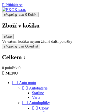

Přihlásit se
shopping_cart
0
Košík
Zboží v košíku
close
Ve vašem košíku nejsou žádné další položky
shopping_cart
Objednat
Celkem :
0 položek
0

MENU


Auto moto


Autobaterie
Starline
Varta


Autodoplňky


Clony