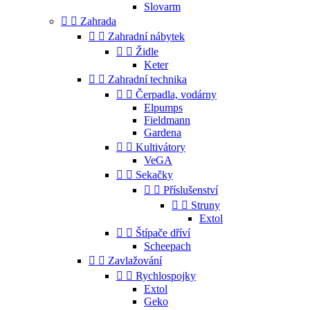
Slovarm


Zahrada


Zahradní nábytek


Židle
Keter


Zahradní technika


Čerpadla, vodárny
Elpumps
Fieldmann
Gardena


Kultivátory
VeGA


Sekačky


Příslušenství


Struny
Extol


Štípače dříví
Scheepach


Zavlažování


Rychlospojky
Extol
Geko