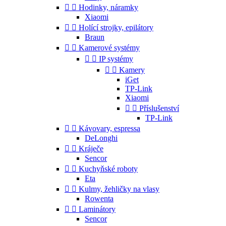


Hodinky, náramky
Xiaomi


Holící strojky, epilátory
Braun


Kamerové systémy


IP systémy


Kamery
iGet
TP-Link
Xiaomi


Příslušenství
TP-Link


Kávovary, espressa
DeLonghi


Kráječe
Sencor


Kuchyňské roboty
Eta


Kulmy, žehličky na vlasy
Rowenta


Laminátory
Sencor