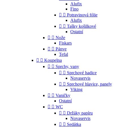
Alufix
Fino


Potravinová fólie
Alufix


Tašky košilkové
Ostatní


Nože
Fiskars


Pánve
Tefal


Koupelna


Sprchy, vany


Sprchové hadice
Novaservis


Sprchové hlavice, panely
Viking


Vaničky
Ostatní


WC


Držáky papíru
Novaservis


Sedátka