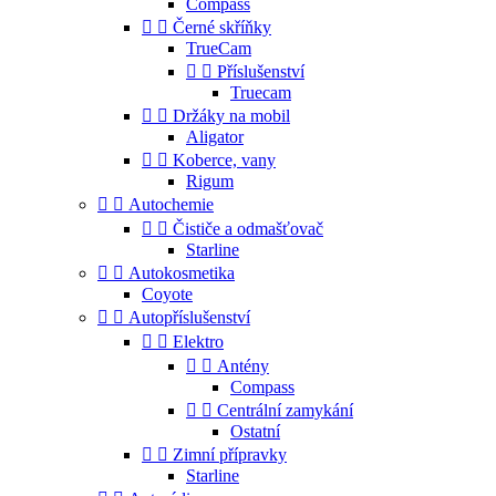
Compass


Černé skříňky
TrueCam


Příslušenství
Truecam


Držáky na mobil
Aligator


Koberce, vany
Rigum


Autochemie


Čističe a odmašťovač
Starline


Autokosmetika
Coyote


Autopříslušenství


Elektro


Antény
Compass


Centrální zamykání
Ostatní


Zimní přípravky
Starline