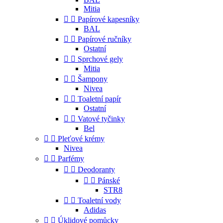
Mitia


Papírové kapesníky
BAL


Papírové ručníky
Ostatní


Sprchové gely
Mitia


Šampony
Nivea


Toaletní papír
Ostatní


Vatové tyčinky
Bel


Pleťové krémy
Nivea


Parfémy


Deodoranty


Pánské
STR8


Toaletní vody
Adidas


Úklidové pomůcky