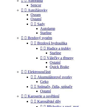


Autorádia
Sencor


Autožárovky
Osram
Ostatní


Sady
Autolamp
Starline


Brzdový systém


Brzdová hydraulika


Hadice a trubky
Starline


Válečky a třmeny
Ostatní
Quick Brake


Elektrosoučásti


Akumulátorové svorky
Geko


Snímače, čidla, spínače
Ostatní


Karoserie a osvětlení


Karosářské díly


Příchytky a spoj. mat.