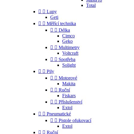
Total


Lupy
Geti


Měřící technika


Délka
Cimco
Geko


Multimetry
Voltcraft


Spotřeba
Solight


Pily


Motorové
Makita


Ruční
Fiskars


Příslušenství
Extol


Pneumatické


Pistole ofukovací
Extol


Ruční