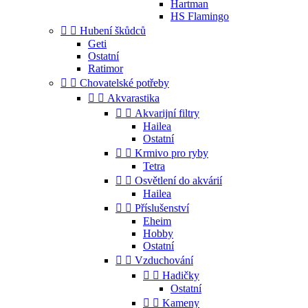
Hartman
HS Flamingo


Hubení škůdců
Geti
Ostatní
Ratimor


Chovatelské potřeby


Akvarastika


Akvarijní filtry
Hailea
Ostatní


Krmivo pro ryby
Tetra


Osvětlení do akvárií
Hailea


Příslušenství
Eheim
Hobby
Ostatní


Vzduchování


Hadičky
Ostatní


Kameny