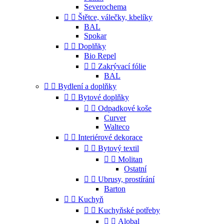
Severochema


Štětce, válečky, kbelíky
BAL
Spokar


Doplňky
Bio Repel


Zakrývací fólie
BAL


Bydlení a doplňky


Bytové doplňky


Odpadkové koše
Curver
Walteco


Interiérové dekorace


Bytový textil


Molitan
Ostatní


Ubrusy, prostírání
Barton


Kuchyň


Kuchyňské potřeby


Alobal