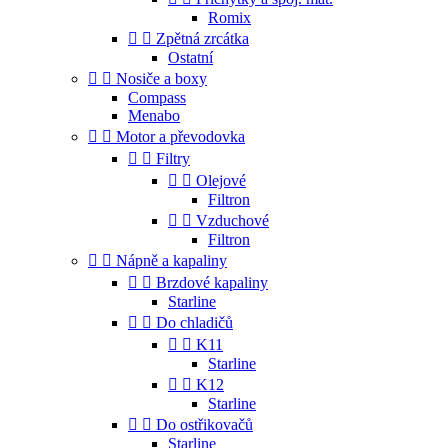
Romix


Zpětná zrcátka
Ostatní


Nosiče a boxy
Compass
Menabo


Motor a převodovka


Filtry


Olejové
Filtron


Vzduchové
Filtron


Nápně a kapaliny


Brzdové kapaliny
Starline


Do chladičů


K11
Starline


K12
Starline


Do ostřikovačů
Starline