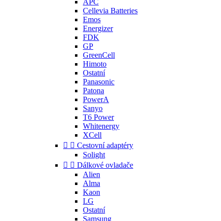
APC
Cellevia Batteries
Emos
Energizer
FDK
GP
GreenCell
Himoto
Ostatní
Panasonic
Patona
PowerA
Sanyo
T6 Power
Whitenergy
XCell


Cestovní adaptéry
Solight


Dálkové ovladače
Alien
Alma
Kaon
LG
Ostatní
Samsung