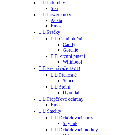


Pokladny
Star


Powerbanky
Adata
Emos


Pračky


Čelní plnění
Candy
Gorenje


Vrchní plnění
Whirlpool


Přehrávače DVD


Přenosné
Sencor


Stolní
Hyundai


Přepěťové ochrany
Emos


Satelity


Dekódovací karty
Skylink


Dekódovací moduly