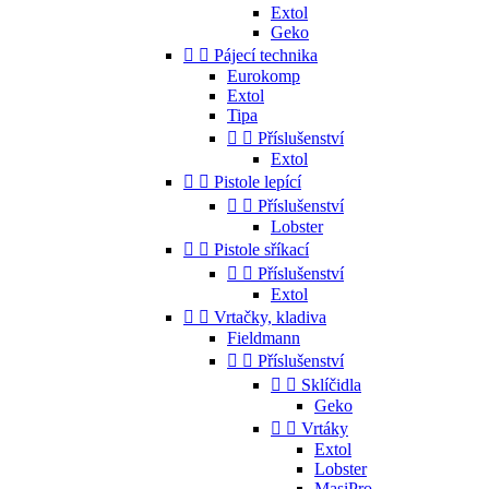
Extol
Geko


Pájecí technika
Eurokomp
Extol
Tipa


Příslušenství
Extol


Pistole lepící


Příslušenství
Lobster


Pistole sříkací


Příslušenství
Extol


Vrtačky, kladiva
Fieldmann


Příslušenství


Sklíčidla
Geko


Vrtáky
Extol
Lobster
MasiPro