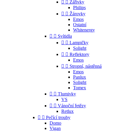


Zářivky
Philips


Žárovky
Emos
Ostatní
Whitenergy


Svítidla


Lampičky
Solight


Reflektory
Emos


Stropní, nástěnná
Emos
Panlux
Solight
Tomex


Tlumivky
VS


Vánoční řetězy
Retlux


Pečící trouby
Domo
Vigan