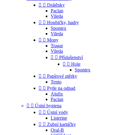


Drátěnky
Paclan
Vileda


Houbičky, hadry
Spontex
Vileda


Mopy
Tragar
Vileda


Příslušenství


Hole
Spontex


Papírové utěrky
Tento


Pytle na odpad
Alufix
Paclan


Ústní hygiena


Ústní vody
Listerine


Zubní kartáčky
Oral-B