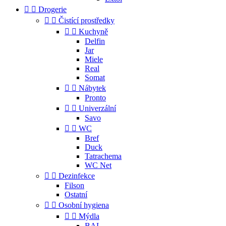


Drogerie


Čistící prostředky


Kuchyně
Delfin
Jar
Miele
Real
Somat


Nábytek
Pronto


Univerzální
Savo


WC
Bref
Duck
Tatrachema
WC Net


Dezinfekce
Filson
Ostatní


Osobní hygiena


Mýdla
BAL