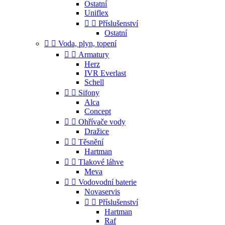
Ostatní
Uniflex


Příslušenství
Ostatní


Voda, plyn, topení


Armatury
Herz
IVR Everlast
Schell


Sifony
Alca
Concept


Ohřívače vody
Dražice


Těsnění
Hartman


Tlakové láhve
Meva


Vodovodní baterie
Novaservis


Příslušenství
Hartman
Raf