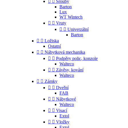


Šrouby
Barton
Lux
WT Wintech


Vruty


Univerzální
Barton


Ložiska
Ostatní


Nábytková mechanika


Podpěry polic, konzole
Walteco


Závěsy, kování
Walteco


Zámky


Dveřní
FAB


Nábytkové
Walteco


Visací
Extol


Vložky
Extol