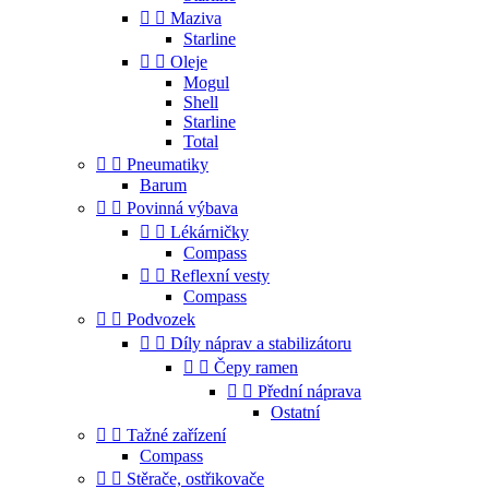


Maziva
Starline


Oleje
Mogul
Shell
Starline
Total


Pneumatiky
Barum


Povinná výbava


Lékárničky
Compass


Reflexní vesty
Compass


Podvozek


Díly náprav a stabilizátoru


Čepy ramen


Přední náprava
Ostatní


Tažné zařízení
Compass


Stěrače, ostřikovače