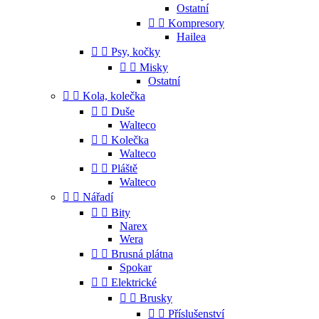
Ostatní


Kompresory
Hailea


Psy, kočky


Misky
Ostatní


Kola, kolečka


Duše
Walteco


Kolečka
Walteco


Pláště
Walteco


Nářadí


Bity
Narex
Wera


Brusná plátna
Spokar


Elektrické


Brusky


Příslušenství