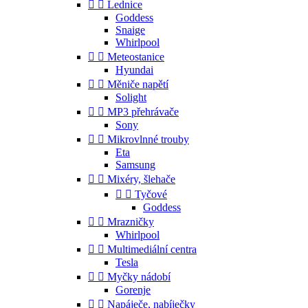


Lednice
Goddess
Snaige
Whirlpool


Meteostanice
Hyundai


Měniče napětí
Solight


MP3 přehrávače
Sony


Mikrovlnné trouby
Eta
Samsung


Mixéry, šlehače


Tyčové
Goddess


Mrazničky
Whirlpool


Multimediální centra
Tesla


Myčky nádobí
Gorenje


Napáječe, nabíječky