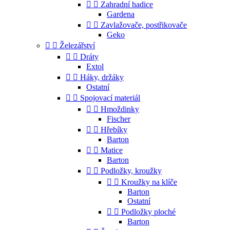


Zahradní hadice
Gardena


Zavlažovače, postřikovače
Geko


Železářství


Dráty
Extol


Háky, držáky
Ostatní


Spojovací materiál


Hmoždinky
Fischer


Hřebíky
Barton


Matice
Barton


Podložky, kroužky


Kroužky na klíče
Barton
Ostatní


Podložky ploché
Barton