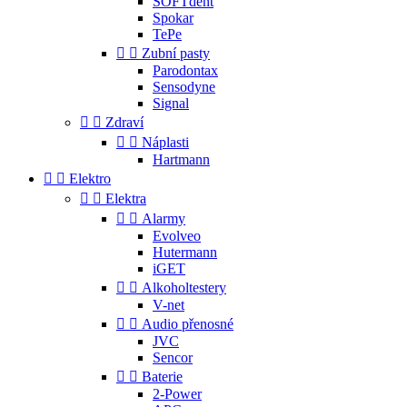
SOFTdent
Spokar
TePe


Zubní pasty
Parodontax
Sensodyne
Signal


Zdraví


Náplasti
Hartmann


Elektro


Elektra


Alarmy
Evolveo
Hutermann
iGET


Alkoholtestery
V-net


Audio přenosné
JVC
Sencor


Baterie
2-Power