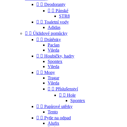


Deodoranty


Pánské
STR8


Toaletní vody
Adidas


Úklidové pomůcky


Drátěnky
Paclan
Vileda


Houbičky, hadry
Spontex
Vileda


Mopy
Tragar
Vileda


Příslušenství


Hole
Spontex


Papírové utěrky
Tento


Pytle na odpad
Alufix