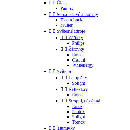


Čidla
Panlux


Schodišťové automaty
Electrobock
Muller


Světelné zdroje


Zářivky
Philips


Žárovky
Emos
Ostatní
Whitenergy


Svítidla


Lampičky
Solight


Reflektory
Emos


Stropní, nástěnná
Emos
Panlux
Solight
Tomex


Tlumivky