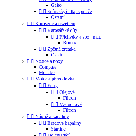
Geko


Snímače, čidla, spínače
Ostatní


Karoserie a osvětlení


Karosářské díly


Příchytky a spoj. mat.
Romix


Zpětná zrcátka
Ostatní


Nosiče a boxy
Compass
Menabo


Motor a převodovka


Filtry


Olejové
Filtron


Vzduchové
Filtron


Nápně a kapaliny


Brzdové kapaliny
Starline


Do chladičů