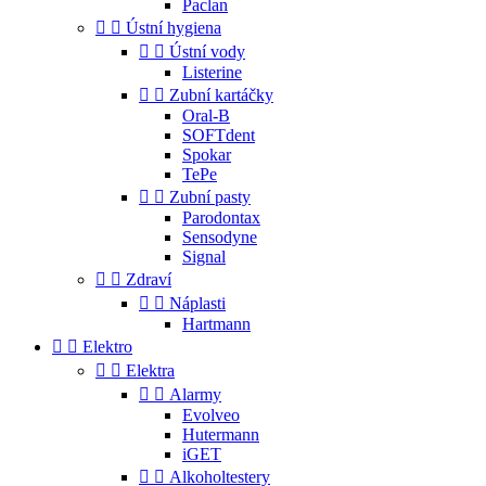
Paclan


Ústní hygiena


Ústní vody
Listerine


Zubní kartáčky
Oral-B
SOFTdent
Spokar
TePe


Zubní pasty
Parodontax
Sensodyne
Signal


Zdraví


Náplasti
Hartmann


Elektro


Elektra


Alarmy
Evolveo
Hutermann
iGET


Alkoholtestery