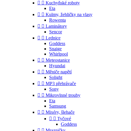


Kuchyňské roboty
Eta


Kulmy, žehličky na vlasy
Rowenta


Laminátory
Sencor


Lednice
Goddess
Snaige
Whirlpool


Meteostanice
Hyundai


Měniče napětí
Solight


MP3 přehrávače
Sony


Mikrovlnné trouby
Eta
Samsung


Mixéry, šlehače


Tyčové
Goddess


Mrazničky