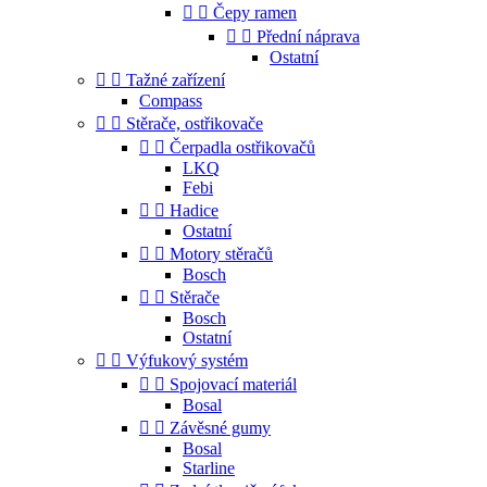


Čepy ramen


Přední náprava
Ostatní


Tažné zařízení
Compass


Stěrače, ostřikovače


Čerpadla ostřikovačů
LKQ
Febi


Hadice
Ostatní


Motory stěračů
Bosch


Stěrače
Bosch
Ostatní


Výfukový systém


Spojovací materiál
Bosal


Závěsné gumy
Bosal
Starline