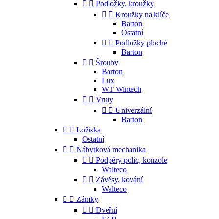


Podložky, kroužky


Kroužky na klíče
Barton
Ostatní


Podložky ploché
Barton


Šrouby
Barton
Lux
WT Wintech


Vruty


Univerzální
Barton


Ložiska
Ostatní


Nábytková mechanika


Podpěry polic, konzole
Walteco


Závěsy, kování
Walteco


Zámky


Dveřní