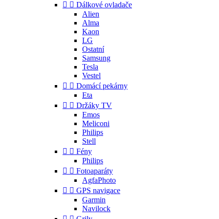


Dálkové ovladače
Alien
Alma
Kaon
LG
Ostatní
Samsung
Tesla
Vestel


Domácí pekárny
Eta


Držáky TV
Emos
Meliconi
Philips
Stell


Fény
Philips


Fotoaparáty
AgfaPhoto


GPS navigace
Garmin
Navilock


Grily