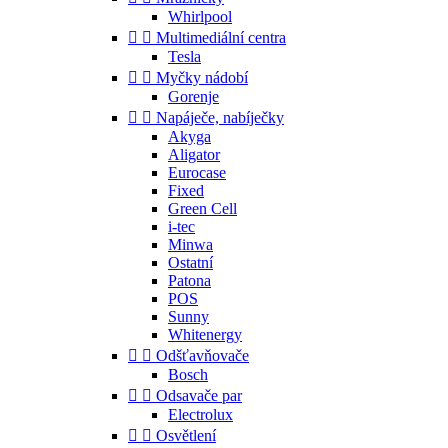
Whirlpool


Multimediální centra
Tesla


Myčky nádobí
Gorenje


Napáječe, nabíječky
Akyga
Aligator
Eurocase
Fixed
Green Cell
i-tec
Minwa
Ostatní
Patona
POS
Sunny
Whitenergy


Odšťavňovače
Bosch


Odsavače par
Electrolux


Osvětlení