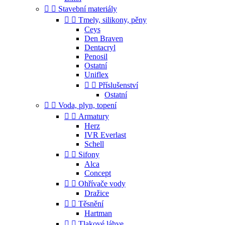


Stavební materiály


Tmely, silikony, pěny
Ceys
Den Braven
Dentacryl
Penosil
Ostatní
Uniflex


Příslušenství
Ostatní


Voda, plyn, topení


Armatury
Herz
IVR Everlast
Schell


Sifony
Alca
Concept


Ohřívače vody
Dražice


Těsnění
Hartman


Tlakové láhve