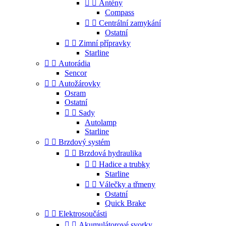


Antény
Compass


Centrální zamykání
Ostatní


Zimní přípravky
Starline


Autorádia
Sencor


Autožárovky
Osram
Ostatní


Sady
Autolamp
Starline


Brzdový systém


Brzdová hydraulika


Hadice a trubky
Starline


Válečky a třmeny
Ostatní
Quick Brake


Elektrosoučásti


Akumulátorové svorky