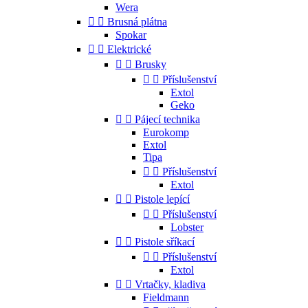
Wera


Brusná plátna
Spokar


Elektrické


Brusky


Příslušenství
Extol
Geko


Pájecí technika
Eurokomp
Extol
Tipa


Příslušenství
Extol


Pistole lepící


Příslušenství
Lobster


Pistole sříkací


Příslušenství
Extol


Vrtačky, kladiva
Fieldmann