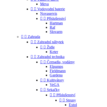
Meva


Vodovodní baterie
Novaservis


Příslušenství
Hartman
Raf
Slovarm


Zahrada


Zahradní nábytek


Židle
Keter


Zahradní technika


Čerpadla, vodárny
Elpumps
Fieldmann
Gardena


Kultivátory
VeGA


Sekačky


Příslušenství


Struny
Extol