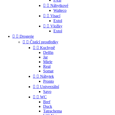
FAB


Nábytkové
Walteco


Visací
Extol


Vložky
Extol


Drogerie


Čistící prostředky


Kuchyně
Delfin
Jar
Miele
Real
Somat


Nábytek
Pronto


Univerzální
Savo


WC
Bref
Duck
Tatrachema