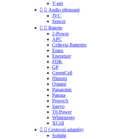
V-net


Audio přenosné
JVC
Sencor


Baterie
2-Power
APC
Cellevia Batteries
Emos
Energizer
FDK
GP
GreenCell
Himoto
Ostatní
Panasonic
Patona
PowerA
Sanyo
T6 Power
Whitenergy
XCell


Cestovní adaptéry
Solight