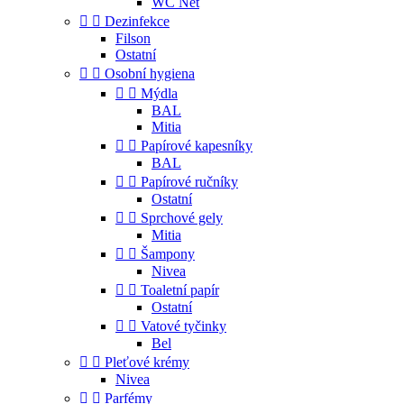
WC Net


Dezinfekce
Filson
Ostatní


Osobní hygiena


Mýdla
BAL
Mitia


Papírové kapesníky
BAL


Papírové ručníky
Ostatní


Sprchové gely
Mitia


Šampony
Nivea


Toaletní papír
Ostatní


Vatové tyčinky
Bel


Pleťové krémy
Nivea


Parfémy