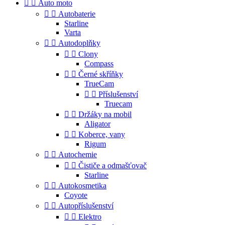


Auto moto


Autobaterie
Starline
Varta


Autodoplňky


Clony
Compass


Černé skříňky
TrueCam


Příslušenství
Truecam


Držáky na mobil
Aligator


Koberce, vany
Rigum


Autochemie


Čističe a odmašťovač
Starline


Autokosmetika
Coyote


Autopříslušenství


Elektro