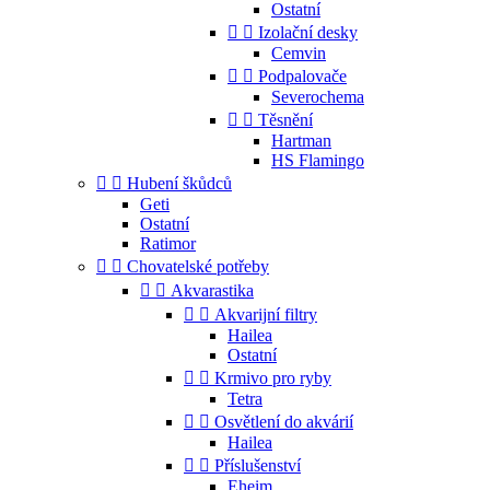
Ostatní


Izolační desky
Cemvin


Podpalovače
Severochema


Těsnění
Hartman
HS Flamingo


Hubení škůdců
Geti
Ostatní
Ratimor


Chovatelské potřeby


Akvarastika


Akvarijní filtry
Hailea
Ostatní


Krmivo pro ryby
Tetra


Osvětlení do akvárií
Hailea


Příslušenství
Eheim