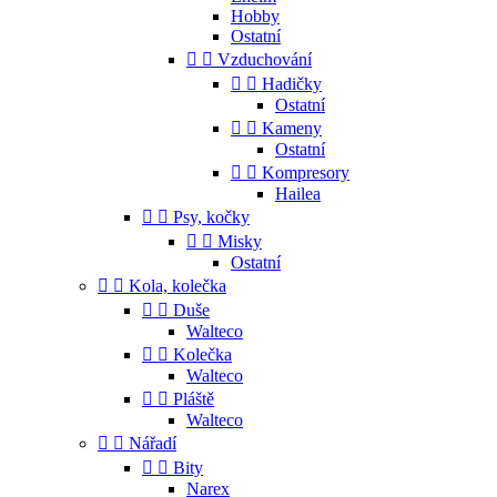
Hobby
Ostatní


Vzduchování


Hadičky
Ostatní


Kameny
Ostatní


Kompresory
Hailea


Psy, kočky


Misky
Ostatní


Kola, kolečka


Duše
Walteco


Kolečka
Walteco


Pláště
Walteco


Nářadí


Bity
Narex