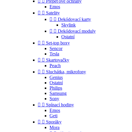


Přepěťové ochrany
Emos


Satelity


Dekódovací karty
Skylink


Dekódovací moduly
Ostatní


Set-top boxy
Sencor
Tesla


Skartovačky
Peach


Sluchátka, mikrofony
Genius
Ostatní
Philips
Samsung
Sony


Spínací hodiny
Emos
Geti


Sporáky
Mora