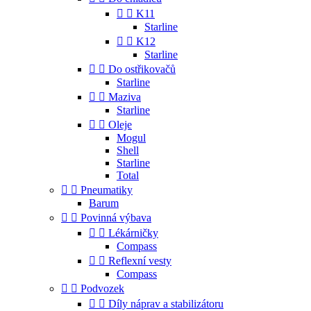


K11
Starline


K12
Starline


Do ostřikovačů
Starline


Maziva
Starline


Oleje
Mogul
Shell
Starline
Total


Pneumatiky
Barum


Povinná výbava


Lékárničky
Compass


Reflexní vesty
Compass


Podvozek


Díly náprav a stabilizátoru