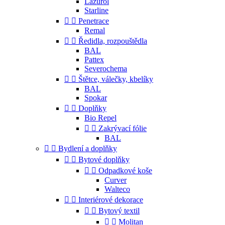
Lazurol
Starline


Penetrace
Remal


Ředidla, rozpouštědla
BAL
Pattex
Severochema


Štětce, válečky, kbelíky
BAL
Spokar


Doplňky
Bio Repel


Zakrývací fólie
BAL


Bydlení a doplňky


Bytové doplňky


Odpadkové koše
Curver
Walteco


Interiérové dekorace


Bytový textil


Molitan