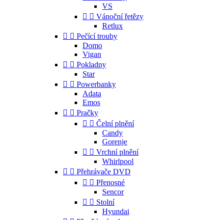
VS


Vánoční řetězy
Retlux


Pečící trouby
Domo
Vigan


Pokladny
Star


Powerbanky
Adata
Emos


Pračky


Čelní plnění
Candy
Gorenje


Vrchní plnění
Whirlpool


Přehrávače DVD


Přenosné
Sencor


Stolní
Hyundai