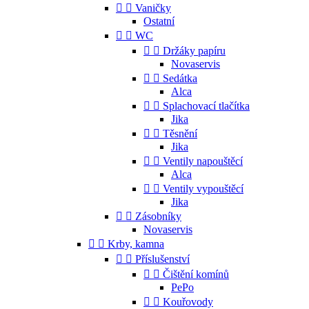


Vaničky
Ostatní


WC


Držáky papíru
Novaservis


Sedátka
Alca


Splachovací tlačítka
Jika


Těsnění
Jika


Ventily napouštěcí
Alca


Ventily vypouštěcí
Jika


Zásobníky
Novaservis


Krby, kamna


Příslušenství


Čištění komínů
PePo


Kouřovody