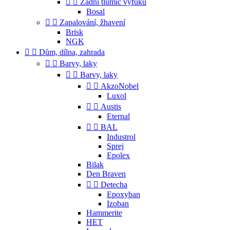


Zadní tlumič výfuku
Bosal


Zapalování, žhavení
Brisk
NGK


Dům, dílna, zahrada


Barvy, laky


Barvy, laky


AkzoNobel
Luxol


Austis
Eternal


BAL
Industrol
Sprej
Epolex
Bilak
Den Braven


Detecha
Epoxyban
Izoban
Hammerite
HET