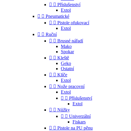


Příslušenství
Extol


Pneumatické


Pistole ofukovací
Extol


Ruční


Brusné nářadí
Mako
Spokar


Kleště
Geko
Ostatní


Klíče
Extol


Nože pracovní
Extol


Příslušenství
Extol


Nůžky


Univerzální
Fiskars


Pistole na PU pěnu