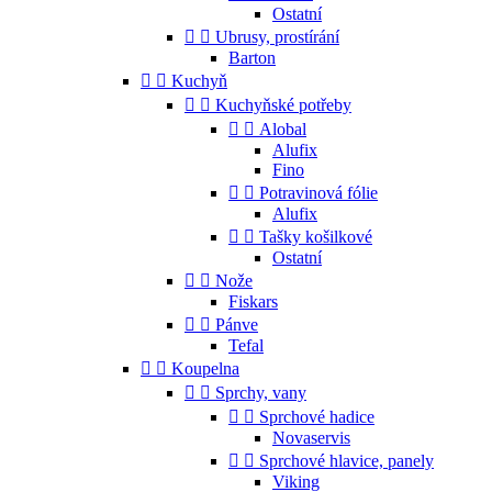
Ostatní


Ubrusy, prostírání
Barton


Kuchyň


Kuchyňské potřeby


Alobal
Alufix
Fino


Potravinová fólie
Alufix


Tašky košilkové
Ostatní


Nože
Fiskars


Pánve
Tefal


Koupelna


Sprchy, vany


Sprchové hadice
Novaservis


Sprchové hlavice, panely
Viking