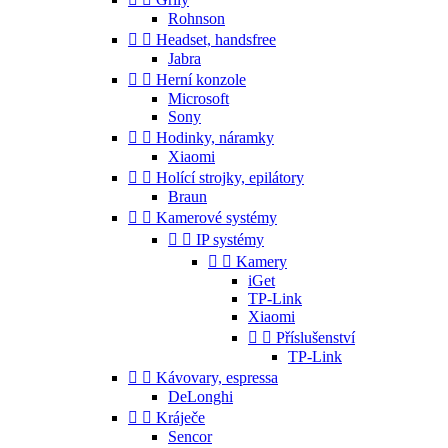
Rohnson


Headset, handsfree
Jabra


Herní konzole
Microsoft
Sony


Hodinky, náramky
Xiaomi


Holící strojky, epilátory
Braun


Kamerové systémy


IP systémy


Kamery
iGet
TP-Link
Xiaomi


Příslušenství
TP-Link


Kávovary, espressa
DeLonghi


Kráječe
Sencor