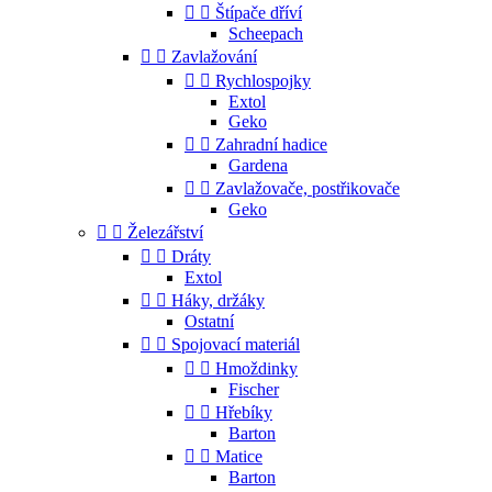


Štípače dříví
Scheepach


Zavlažování


Rychlospojky
Extol
Geko


Zahradní hadice
Gardena


Zavlažovače, postřikovače
Geko


Železářství


Dráty
Extol


Háky, držáky
Ostatní


Spojovací materiál


Hmoždinky
Fischer


Hřebíky
Barton


Matice
Barton