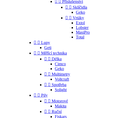


Příslušenství


Sklíčidla
Geko


Vrtáky
Extol
Lobster
MasiPro
Total


Lupy
Geti


Měřící technika


Délka
Cimco
Geko


Multimetry
Voltcraft


Spotřeba
Solight


Pily


Motorové
Makita


Ruční
Fiskars