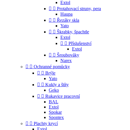
Extol


Protahovací struny, pera
Haupa


Řezáky skla
Yato


Škrabky, špachtle
Extol


Příslušenství
Extol


Šroubováky
Narex


Ochranné pomůcky


Brýle
Yato


Kukly a štíty
Geko


Rukavice pracovní
BAL
Extol
Spokar
Spontex


Plachty krycí
Extol