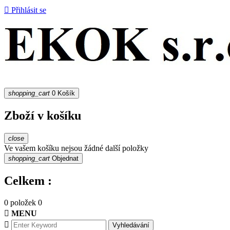

Přihlásit se
shopping_cart
0
Košík
Zboží v košíku
close
Ve vašem košíku nejsou žádné další položky
shopping_cart
Objednat
Celkem :
0 položek
0

MENU

Vyhledávání