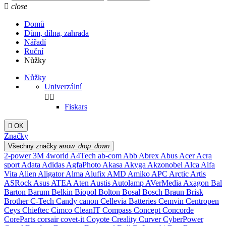

close
Domů
Dům, dílna, zahrada
Nářadí
Ruční
Nůžky
Nůžky
Univerzální


Fiskars

OK
Značky
Všechny značky
arrow_drop_down
2-power
3M
4world
A4Tech
ab-com
Abb
Abrex
Abus
Acer
Acra
sport
Adata
Adidas
AgfaPhoto
Akasa
Akyga
Akzonobel
Alca
Alfa
Vita
Alien
Aligator
Alma
Alufix
AMD
Amiko
APC
Arctic
Artis
ASRock
Asus
ATEA
Aten
Austis
Autolamp
AVerMedia
Axagon
Bal
Barton
Barum
Belkin
Biopol
Bolton
Bosal
Bosch
Braun
Brisk
Brother
C-Tech
Candy
canon
Cellevia Batteries
Cemvin
Centropen
Ceys
Chieftec
Cimco
CleanIT
Compass
Concept
Concorde
CoreParts
corsair
covet-it
Coyote
Creality
Curver
CyberPower