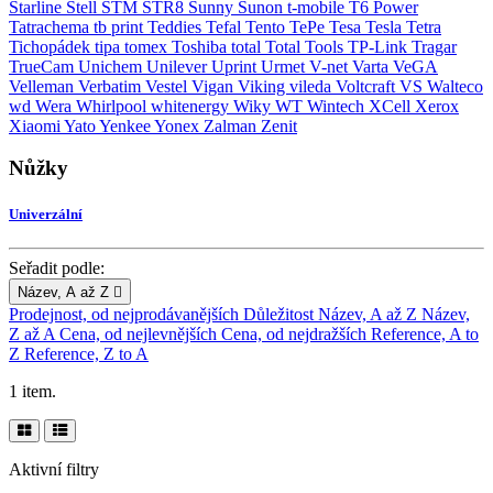
Starline
Stell
STM
STR8
Sunny
Sunon
t-mobile
T6 Power
Tatrachema
tb print
Teddies
Tefal
Tento
TePe
Tesa
Tesla
Tetra
Tichopádek
tipa
tomex
Toshiba
total
Total Tools
TP-Link
Tragar
TrueCam
Unichem
Unilever
Uprint
Urmet
V-net
Varta
VeGA
Velleman
Verbatim
Vestel
Vigan
Viking
vileda
Voltcraft
VS
Walteco
wd
Wera
Whirlpool
whitenergy
Wiky
WT Wintech
XCell
Xerox
Xiaomi
Yato
Yenkee
Yonex
Zalman
Zenit
Nůžky
Univerzální
Seřadit podle:
Název, A až Z

Prodejnost, od nejprodávanějších
Důležitost
Název, A až Z
Název,
Z až A
Cena, od nejlevnějších
Cena, od nejdražších
Reference, A to
Z
Reference, Z to A
1 item.
Aktivní filtry