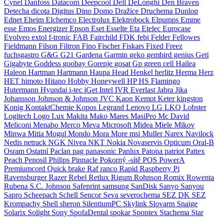
Cynel
Danfoss
Datacom
Deepcool
Dell
DeLonghi
Den Braven
Detecha
dicota
Digitus
Dino
Domo
Dražice
Druchema
Dunlop
Ednet
Eheim
Elchemco
Electrolux
Elektrobock
Elpumps
Emme
esse
Emos
Energizer
Epson
Eset
Esselte
Eta
Etelec
Eurocase
Evolveo
extol
f-tronic
FAB
Fairchild
FDK
febi
Felder
Fellowes
Fieldmann
Filson
Filtron
Fino
Fischer
Fiskars
Fixed
Freez
fuchsgastro
G&G
G21
Gardena
Garmin
geko
gembird
genius
Geti
Gigabyte
Goddess
goobay
Gorenje
gosat
Gp
green cell
Hailea
Haleon
Hartman
Hartmann
Haupa
Head
Henkel
herlitz
Herma
Herz
HET
himoto
Hitano
Hobby
Honeywell
HP
HS Flamingo
Hutermann
Hyundai
i-tec
iGet
Intel
IVR Everlast
Jabra
Jika
Johansson
Johnson & Johnson
JVC
Kaon
Kemot
Keter
kingston
Konig
KontaktChemie
Kopos
Legrand
Lenovo
LG
LKQ
Lobster
Logitech
Logo
Lux
Makita
Mako
Mares
MasiPro
Mc David
Meliconi
Menabo
Merco
Meva
Microsoft
Midea
Miele
Mikov
Minwa
Mitia
Mogul
Mondo
Mora
More
msi
Muller
Narex
Navilock
Nedis
netrack
NGK
Nivea
NKT
Nokia
Novaservis
Opticum
Oral-B
Osram
Ostatní
Paclan
pag
panasonic
Panlux
Patona
patriot
Pattex
Peach
Penosil
Philips
Pinnacle
Pokorný -sítě
POS
PowerA
Premiumcord
Quick brake
Raf
ranco
Rapid
Raspberry Pi
Ravensburger
Razer
Rebel
Retlux
Rigum
Rohnson
Romix
Rowenta
Rubena
S.C. Johnson
Safeprint
samsung
SanDisk
Sanyo
Sanyou
Sapro
Scheepach
Schell
Sencor
Seva
severochema
SEZ DK
SEZ
Krompachy
Shell
sheron
SilentiumPC
Skylink
Slovarm
Snaige
Solarix
Solight
Sony
SpofaDental
spokar
Spontex
Stachema
Star