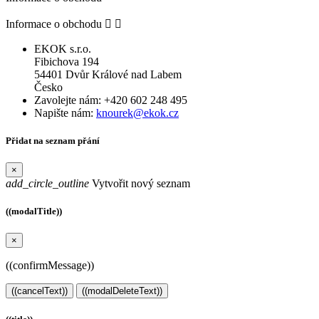
Informace o obchodu


EKOK s.r.o.
Fibichova 194
54401 Dvůr Králové nad Labem
Česko
Zavolejte nám:
+420 602 248 495
Napište nám:
knourek@ekok.cz
Přidat na seznam přání
×
add_circle_outline
Vytvořit nový seznam
((modalTitle))
×
((confirmMessage))
((cancelText))
((modalDeleteText))