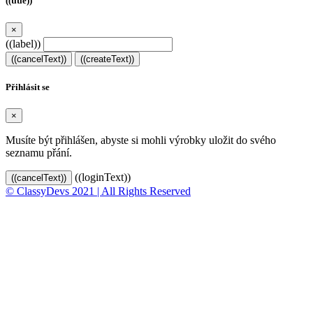
((title))
×
((label))
((cancelText))
((createText))
Přihlásit se
×
Musíte být přihlášen, abyste si mohli výrobky uložit do svého
seznamu přání.
((loginText))
((cancelText))
© ClassyDevs 2021 | All Rights Reserved