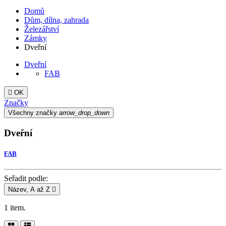
Domů
Dům, dílna, zahrada
Železářství
Zámky
Dveřní
Dveřní
FAB

OK
Značky
Všechny značky
arrow_drop_down
Dveřní
FAB
Seřadit podle:
Název, A až Z

1 item.