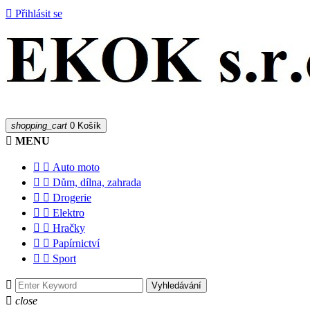

Přihlásit se
shopping_cart
0
Košík

MENU


Auto moto


Dům, dílna, zahrada


Drogerie


Elektro


Hračky


Papírnictví


Sport

Vyhledávání

close