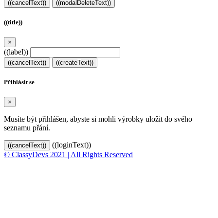
((cancelText))
((modalDeleteText))
((title))
×
((label))
((cancelText))
((createText))
Přihlásit se
×
Musíte být přihlášen, abyste si mohli výrobky uložit do svého
seznamu přání.
((loginText))
((cancelText))
© ClassyDevs 2021 | All Rights Reserved