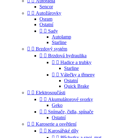


Autorádia
Sencor


Autožárovky
Osram
Ostatní


Sady
Autolamp
Starline


Brzdový systém


Brzdová hydraulika


Hadice a trubky
Starline


Válečky a třmeny
Ostatní
Quick Brake


Elektrosoučásti


Akumulátorové svorky
Geko


Snímače, čidla, spínače
Ostatní


Karoserie a osvětlení


Karosářské díly


Příchytky a spoj. mat.