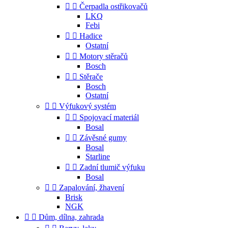


Čerpadla ostřikovačů
LKQ
Febi


Hadice
Ostatní


Motory stěračů
Bosch


Stěrače
Bosch
Ostatní


Výfukový systém


Spojovací materiál
Bosal


Závěsné gumy
Bosal
Starline


Zadní tlumič výfuku
Bosal


Zapalování, žhavení
Brisk
NGK


Dům, dílna, zahrada