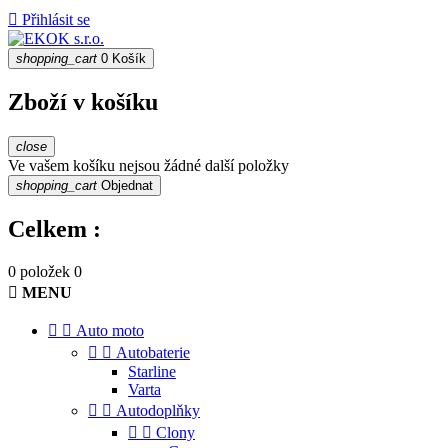

Přihlásit se
shopping_cart
0
Košík
Zboží v košíku
close
Ve vašem košíku nejsou žádné další položky
shopping_cart
Objednat
Celkem :
0 položek
0

MENU


Auto moto


Autobaterie
Starline
Varta


Autodoplňky


Clony