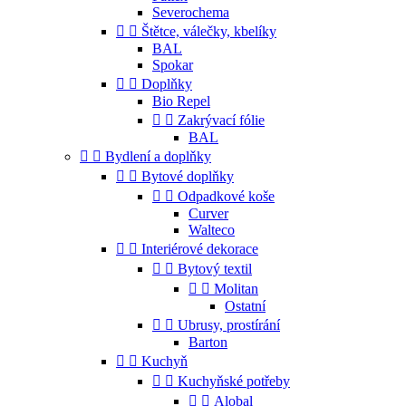
Severochema


Štětce, válečky, kbelíky
BAL
Spokar


Doplňky
Bio Repel


Zakrývací fólie
BAL


Bydlení a doplňky


Bytové doplňky


Odpadkové koše
Curver
Walteco


Interiérové dekorace


Bytový textil


Molitan
Ostatní


Ubrusy, prostírání
Barton


Kuchyň


Kuchyňské potřeby


Alobal