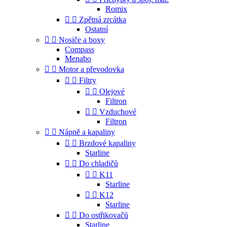
Romix


Zpětná zrcátka
Ostatní


Nosiče a boxy
Compass
Menabo


Motor a převodovka


Filtry


Olejové
Filtron


Vzduchové
Filtron


Nápně a kapaliny


Brzdové kapaliny
Starline


Do chladičů


K11
Starline


K12
Starline


Do ostřikovačů
Starline