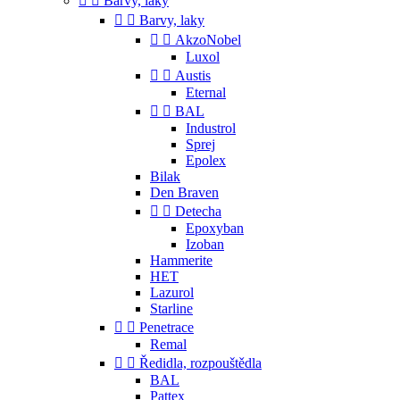


Barvy, laky


Barvy, laky


AkzoNobel
Luxol


Austis
Eternal


BAL
Industrol
Sprej
Epolex
Bilak
Den Braven


Detecha
Epoxyban
Izoban
Hammerite
HET
Lazurol
Starline


Penetrace
Remal


Ředidla, rozpouštědla
BAL
Pattex