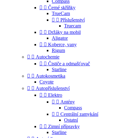
Compass


Černé skříňky
TrueCam


Příslušenství
Truecam


Držáky na mobil
Aligator


Koberce, vany
Rigum


Autochemie


Čističe a odmašťovač
Starline


Autokosmetika
Coyote


Autopříslušenství


Elektro


Antény
Compass


Centrální zamykání
Ostatní


Zimní přípravky
Starline