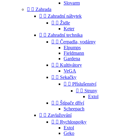
Slovarm


Zahrada


Zahradní nábytek


Židle
Keter


Zahradní technika


Čerpadla, vodárny
Elpumps
Fieldmann
Gardena


Kultivátory
VeGA


Sekačky


Příslušenství


Struny
Extol


Štípače dříví
Scheepach


Zavlažování


Rychlospojky
Extol
Geko