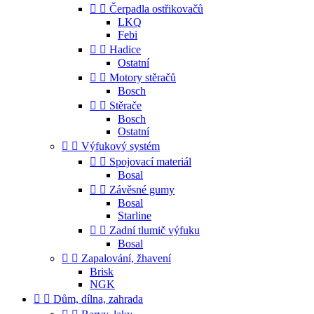


Čerpadla ostřikovačů
LKQ
Febi


Hadice
Ostatní


Motory stěračů
Bosch


Stěrače
Bosch
Ostatní


Výfukový systém


Spojovací materiál
Bosal


Závěsné gumy
Bosal
Starline


Zadní tlumič výfuku
Bosal


Zapalování, žhavení
Brisk
NGK


Dům, dílna, zahrada