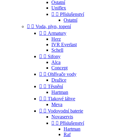
Ostatní
Uniflex


Příslušenství
Ostatní


Voda, plyn, topení


Armatury
Herz
IVR Everlast
Schell


Sifony
Alca
Concept


Ohřívače vody
Dražice


Těsnění
Hartman


Tlakové láhve
Meva


Vodovodní baterie
Novaservis


Příslušenství
Hartman
Raf