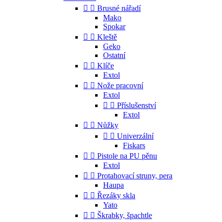


Brusné nářadí
Mako
Spokar


Kleště
Geko
Ostatní


Klíče
Extol


Nože pracovní
Extol


Příslušenství
Extol


Nůžky


Univerzální
Fiskars


Pistole na PU pěnu
Extol


Protahovací struny, pera
Haupa


Řezáky skla
Yato


Škrabky, špachtle