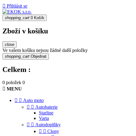

Přihlásit se
shopping_cart
0
Košík
Zboží v košíku
close
Ve vašem košíku nejsou žádné další položky
shopping_cart
Objednat
Celkem :
0 položek
0

MENU


Auto moto


Autobaterie
Starline
Varta


Autodoplňky


Clony