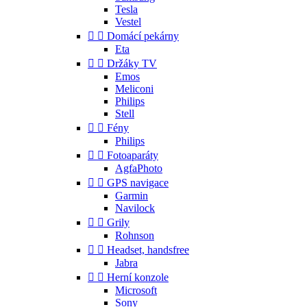
Tesla
Vestel


Domácí pekárny
Eta


Držáky TV
Emos
Meliconi
Philips
Stell


Fény
Philips


Fotoaparáty
AgfaPhoto


GPS navigace
Garmin
Navilock


Grily
Rohnson


Headset, handsfree
Jabra


Herní konzole
Microsoft
Sony