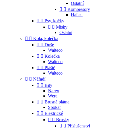
Ostatní


Kompresory
Hailea


Psy, kočky


Misky
Ostatní


Kola, kolečka


Duše
Walteco


Kolečka
Walteco


Pláště
Walteco


Nářadí


Bity
Narex
Wera


Brusná plátna
Spokar


Elektrické


Brusky


Příslušenství