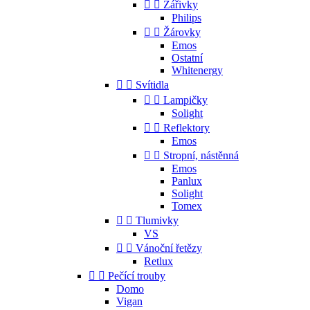


Zářivky
Philips


Žárovky
Emos
Ostatní
Whitenergy


Svítidla


Lampičky
Solight


Reflektory
Emos


Stropní, nástěnná
Emos
Panlux
Solight
Tomex


Tlumivky
VS


Vánoční řetězy
Retlux


Pečící trouby
Domo
Vigan