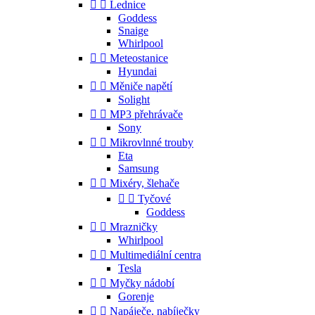


Lednice
Goddess
Snaige
Whirlpool


Meteostanice
Hyundai


Měniče napětí
Solight


MP3 přehrávače
Sony


Mikrovlnné trouby
Eta
Samsung


Mixéry, šlehače


Tyčové
Goddess


Mrazničky
Whirlpool


Multimediální centra
Tesla


Myčky nádobí
Gorenje


Napáječe, nabíječky