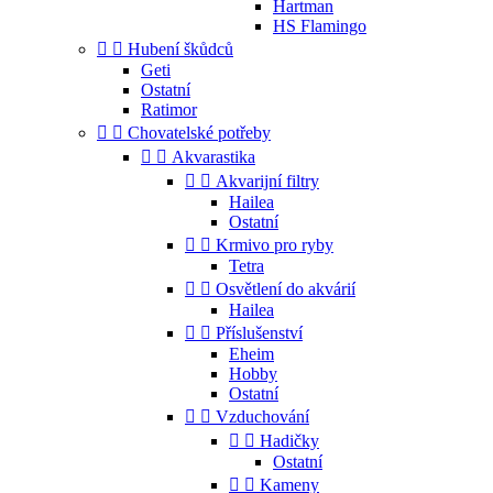
Hartman
HS Flamingo


Hubení škůdců
Geti
Ostatní
Ratimor


Chovatelské potřeby


Akvarastika


Akvarijní filtry
Hailea
Ostatní


Krmivo pro ryby
Tetra


Osvětlení do akvárií
Hailea


Příslušenství
Eheim
Hobby
Ostatní


Vzduchování


Hadičky
Ostatní


Kameny