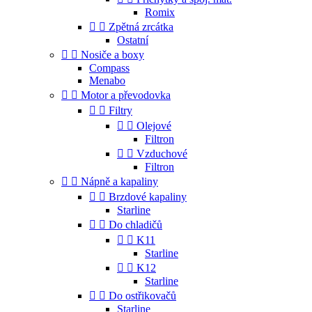
Romix


Zpětná zrcátka
Ostatní


Nosiče a boxy
Compass
Menabo


Motor a převodovka


Filtry


Olejové
Filtron


Vzduchové
Filtron


Nápně a kapaliny


Brzdové kapaliny
Starline


Do chladičů


K11
Starline


K12
Starline


Do ostřikovačů
Starline