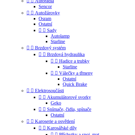


Autorádia
Sencor


Autožárovky
Osram
Ostatní


Sady
Autolamp
Starline


Brzdový systém


Brzdová hydraulika


Hadice a trubky
Starline


Válečky a třmeny
Ostatní
Quick Brake


Elektrosoučásti


Akumulátorové svorky
Geko


Snímače, čidla, spínače
Ostatní


Karoserie a osvětlení


Karosářské díly


Příchytky a spoj. mat.