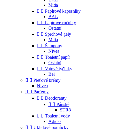
Mitia


Papírové kapesníky
BAL


Papírové ručníky
Ostatní


Sprchové gely
Mitia


Šampony
Nivea


Toaletní papír
Ostatní


Vatové tyčinky
Bel


Pleťové krémy
Nivea


Parfémy


Deodoranty


Pánské
STR8


Toaletní vody
Adidas


Úklidové pomůcky