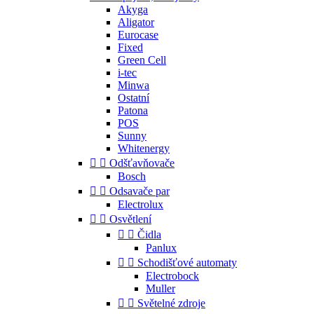
Akyga
Aligator
Eurocase
Fixed
Green Cell
i-tec
Minwa
Ostatní
Patona
POS
Sunny
Whitenergy


Odšťavňovače
Bosch


Odsavače par
Electrolux


Osvětlení


Čidla
Panlux


Schodišťové automaty
Electrobock
Muller


Světelné zdroje