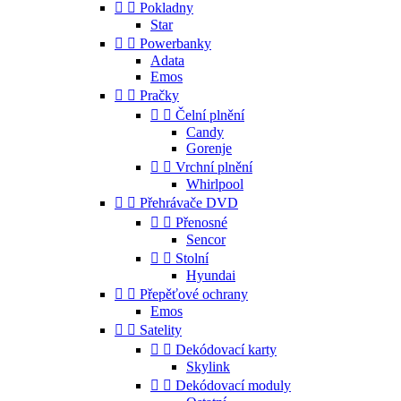


Pokladny
Star


Powerbanky
Adata
Emos


Pračky


Čelní plnění
Candy
Gorenje


Vrchní plnění
Whirlpool


Přehrávače DVD


Přenosné
Sencor


Stolní
Hyundai


Přepěťové ochrany
Emos


Satelity


Dekódovací karty
Skylink


Dekódovací moduly