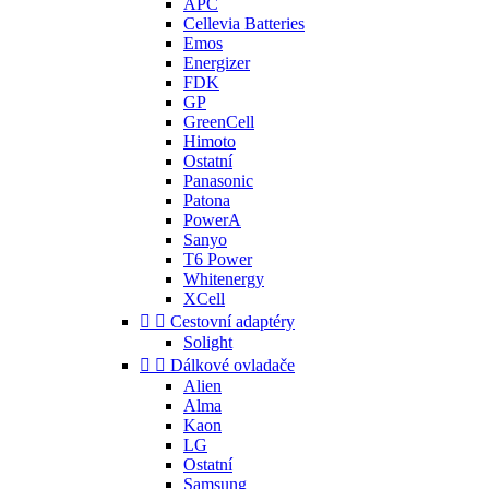
APC
Cellevia Batteries
Emos
Energizer
FDK
GP
GreenCell
Himoto
Ostatní
Panasonic
Patona
PowerA
Sanyo
T6 Power
Whitenergy
XCell


Cestovní adaptéry
Solight


Dálkové ovladače
Alien
Alma
Kaon
LG
Ostatní
Samsung