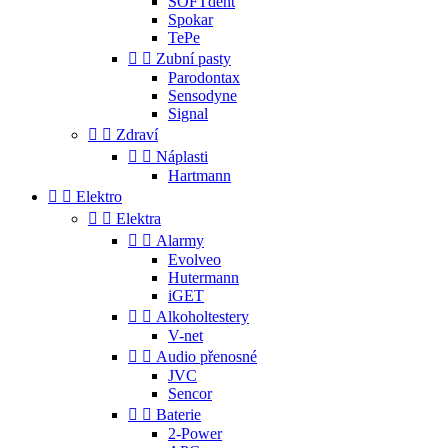
SOFTdent
Spokar
TePe


Zubní pasty
Parodontax
Sensodyne
Signal


Zdraví


Náplasti
Hartmann


Elektro


Elektra


Alarmy
Evolveo
Hutermann
iGET


Alkoholtestery
V-net


Audio přenosné
JVC
Sencor


Baterie
2-Power