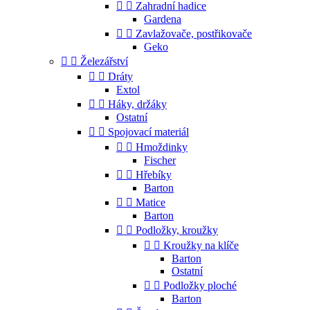


Zahradní hadice
Gardena


Zavlažovače, postřikovače
Geko


Železářství


Dráty
Extol


Háky, držáky
Ostatní


Spojovací materiál


Hmoždinky
Fischer


Hřebíky
Barton


Matice
Barton


Podložky, kroužky


Kroužky na klíče
Barton
Ostatní


Podložky ploché
Barton