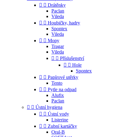


Drátěnky
Paclan
Vileda


Houbičky, hadry
Spontex
Vileda


Mopy
Tragar
Vileda


Příslušenství


Hole
Spontex


Papírové utěrky
Tento


Pytle na odpad
Alufix
Paclan


Ústní hygiena


Ústní vody
Listerine


Zubní kartáčky
Oral-B