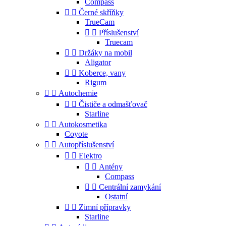
Compass


Černé skříňky
TrueCam


Příslušenství
Truecam


Držáky na mobil
Aligator


Koberce, vany
Rigum


Autochemie


Čističe a odmašťovač
Starline


Autokosmetika
Coyote


Autopříslušenství


Elektro


Antény
Compass


Centrální zamykání
Ostatní


Zimní přípravky
Starline