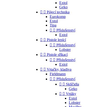
Extol
Geko


Pájecí technika
Eurokomp
Extol
Tipa


Příslušenství
Extol


Pistole lepící


Příslušenství
Lobster


Pistole sříkací


Příslušenství
Extol


Vrtačky, kladiva
Fieldmann


Příslušenství


Sklíčidla
Geko


Vrtáky
Extol
Lobster
MasiPro