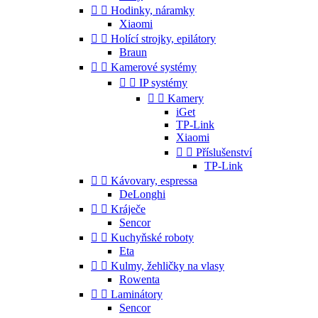


Hodinky, náramky
Xiaomi


Holící strojky, epilátory
Braun


Kamerové systémy


IP systémy


Kamery
iGet
TP-Link
Xiaomi


Příslušenství
TP-Link


Kávovary, espressa
DeLonghi


Kráječe
Sencor


Kuchyňské roboty
Eta


Kulmy, žehličky na vlasy
Rowenta


Laminátory
Sencor