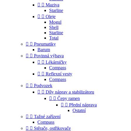


Maziva
Starline


Oleje
Mogul
Shell
Starline
Total


Pneumatiky
Barum


Povinná výbava


Lékárničky
Compass


Reflexní vesty
Compass


Podvozek


Díly náprav a stabilizátoru


Čepy ramen


Přední náprava
Ostatní


Tažné zařízení
Compass


Stěrače, ostřikovače