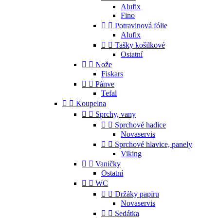
Alufix
Fino


Potravinová fólie
Alufix


Tašky košilkové
Ostatní


Nože
Fiskars


Pánve
Tefal


Koupelna


Sprchy, vany


Sprchové hadice
Novaservis


Sprchové hlavice, panely
Viking


Vaničky
Ostatní


WC


Držáky papíru
Novaservis


Sedátka