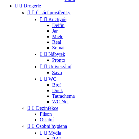


Drogerie


Čistící prostředky


Kuchyně
Delfin
Jar
Miele
Real
Somat


Nábytek
Pronto


Univerzální
Savo


WC
Bref
Duck
Tatrachema
WC Net


Dezinfekce
Filson
Ostatní


Osobní hygiena


Mýdla
BAL