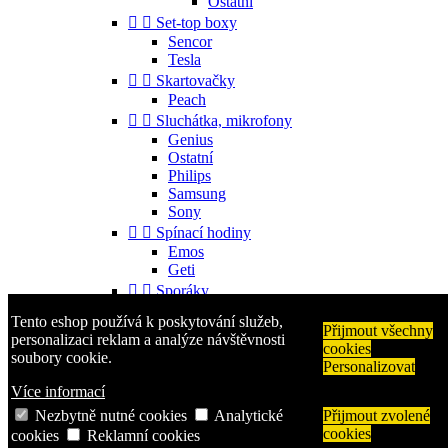
Ostatní


Set-top boxy
Sencor
Tesla


Skartovačky
Peach


Sluchátka, mikrofony
Genius
Ostatní
Philips
Samsung
Sony


Spínací hodiny
Emos
Geti


Sporáky
Mora
Tento eshop používá k poskytování služeb,


Příslušenství
Přijmout všechny
personalizaci reklam a analýze návštěvnosti
cookies
Gorenje
soubory cookie.
Personalizovat
Ostatní


Telefony
Více informací
Aligator
Nezbytně nutné cookies
Analytické
Přijmout zvolené
Nokia
cookies
cookies
Reklamní cookies
Samsung