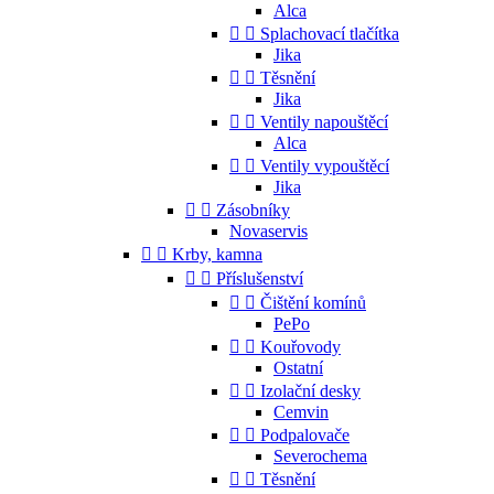
Alca


Splachovací tlačítka
Jika


Těsnění
Jika


Ventily napouštěcí
Alca


Ventily vypouštěcí
Jika


Zásobníky
Novaservis


Krby, kamna


Příslušenství


Čištění komínů
PePo


Kouřovody
Ostatní


Izolační desky
Cemvin


Podpalovače
Severochema


Těsnění