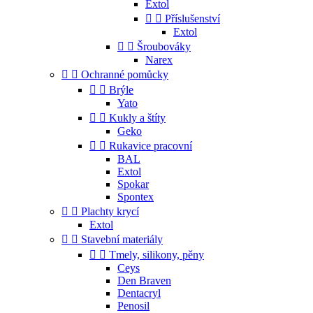
Extol


Příslušenství
Extol


Šroubováky
Narex


Ochranné pomůcky


Brýle
Yato


Kukly a štíty
Geko


Rukavice pracovní
BAL
Extol
Spokar
Spontex


Plachty krycí
Extol


Stavební materiály


Tmely, silikony, pěny
Ceys
Den Braven
Dentacryl
Penosil