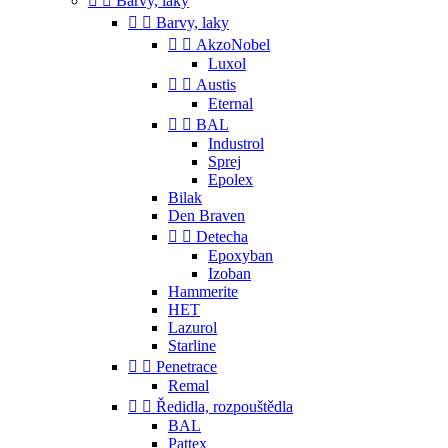


Barvy, laky


Barvy, laky


AkzoNobel
Luxol


Austis
Eternal


BAL
Industrol
Sprej
Epolex
Bilak
Den Braven


Detecha
Epoxyban
Izoban
Hammerite
HET
Lazurol
Starline


Penetrace
Remal


Ředidla, rozpouštědla
BAL
Pattex