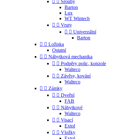


Šrouby
Barton
Lux
WT Wintech


Vruty


Univerzální
Barton


Ložiska
Ostatní


Nábytková mechanika


Podpěry polic, konzole
Walteco


Závěsy, kování
Walteco


Zámky


Dveřní
FAB


Nábytkové
Walteco


Visací
Extol


Vložky
Extol