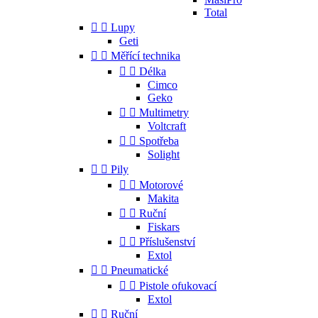
Total


Lupy
Geti


Měřící technika


Délka
Cimco
Geko


Multimetry
Voltcraft


Spotřeba
Solight


Pily


Motorové
Makita


Ruční
Fiskars


Příslušenství
Extol


Pneumatické


Pistole ofukovací
Extol


Ruční