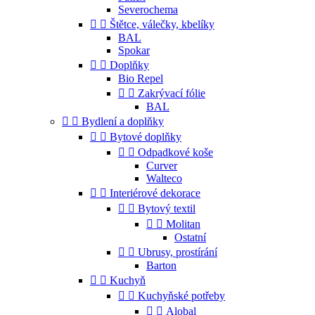
Severochema


Štětce, válečky, kbelíky
BAL
Spokar


Doplňky
Bio Repel


Zakrývací fólie
BAL


Bydlení a doplňky


Bytové doplňky


Odpadkové koše
Curver
Walteco


Interiérové dekorace


Bytový textil


Molitan
Ostatní


Ubrusy, prostírání
Barton


Kuchyň


Kuchyňské potřeby


Alobal