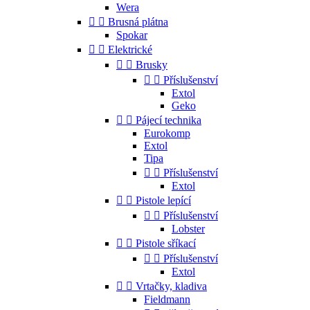
Wera


Brusná plátna
Spokar


Elektrické


Brusky


Příslušenství
Extol
Geko


Pájecí technika
Eurokomp
Extol
Tipa


Příslušenství
Extol


Pistole lepící


Příslušenství
Lobster


Pistole sříkací


Příslušenství
Extol


Vrtačky, kladiva
Fieldmann