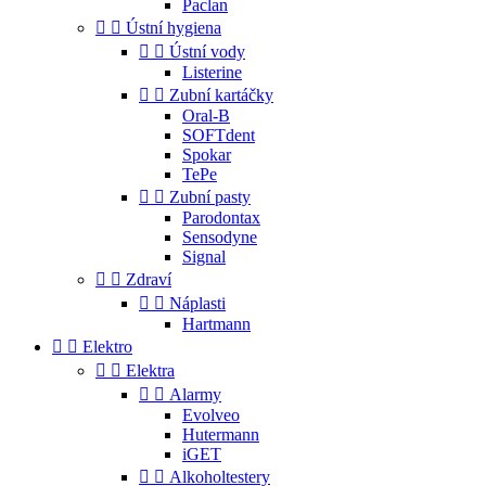
Paclan


Ústní hygiena


Ústní vody
Listerine


Zubní kartáčky
Oral-B
SOFTdent
Spokar
TePe


Zubní pasty
Parodontax
Sensodyne
Signal


Zdraví


Náplasti
Hartmann


Elektro


Elektra


Alarmy
Evolveo
Hutermann
iGET


Alkoholtestery