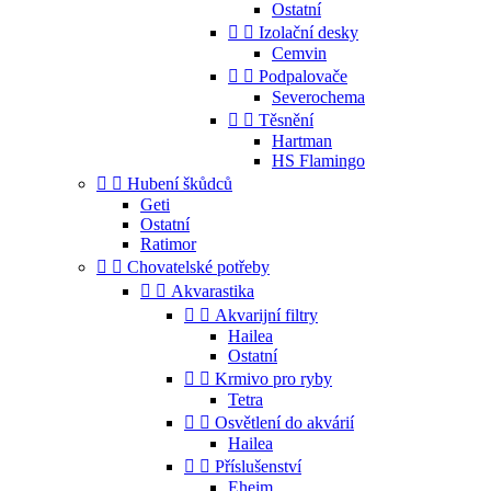
Ostatní


Izolační desky
Cemvin


Podpalovače
Severochema


Těsnění
Hartman
HS Flamingo


Hubení škůdců
Geti
Ostatní
Ratimor


Chovatelské potřeby


Akvarastika


Akvarijní filtry
Hailea
Ostatní


Krmivo pro ryby
Tetra


Osvětlení do akvárií
Hailea


Příslušenství
Eheim