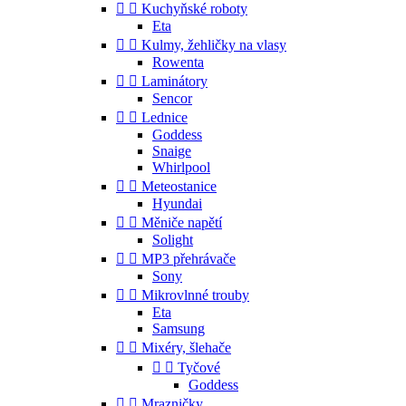


Kuchyňské roboty
Eta


Kulmy, žehličky na vlasy
Rowenta


Laminátory
Sencor


Lednice
Goddess
Snaige
Whirlpool


Meteostanice
Hyundai


Měniče napětí
Solight


MP3 přehrávače
Sony


Mikrovlnné trouby
Eta
Samsung


Mixéry, šlehače


Tyčové
Goddess


Mrazničky