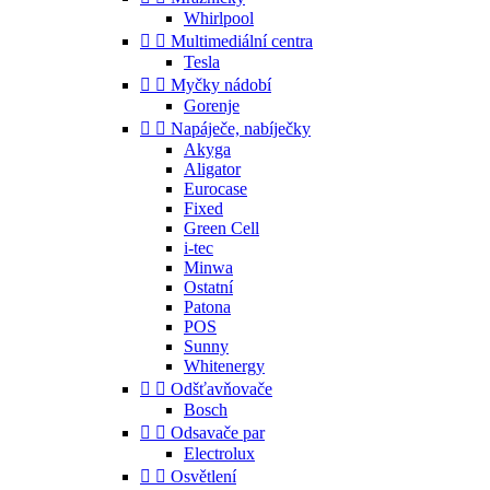
Whirlpool


Multimediální centra
Tesla


Myčky nádobí
Gorenje


Napáječe, nabíječky
Akyga
Aligator
Eurocase
Fixed
Green Cell
i-tec
Minwa
Ostatní
Patona
POS
Sunny
Whitenergy


Odšťavňovače
Bosch


Odsavače par
Electrolux


Osvětlení