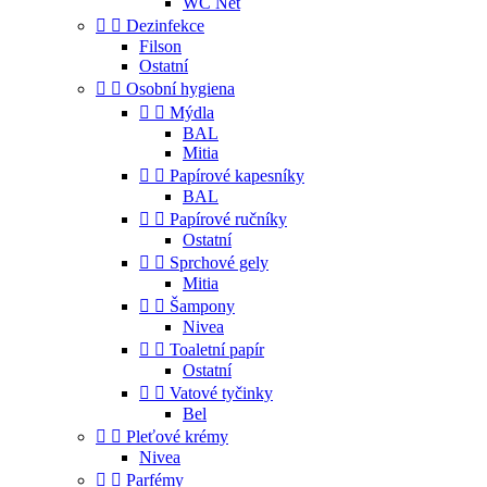
WC Net


Dezinfekce
Filson
Ostatní


Osobní hygiena


Mýdla
BAL
Mitia


Papírové kapesníky
BAL


Papírové ručníky
Ostatní


Sprchové gely
Mitia


Šampony
Nivea


Toaletní papír
Ostatní


Vatové tyčinky
Bel


Pleťové krémy
Nivea


Parfémy