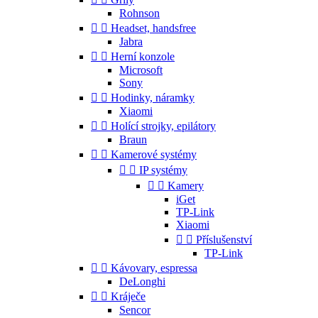
Rohnson


Headset, handsfree
Jabra


Herní konzole
Microsoft
Sony


Hodinky, náramky
Xiaomi


Holící strojky, epilátory
Braun


Kamerové systémy


IP systémy


Kamery
iGet
TP-Link
Xiaomi


Příslušenství
TP-Link


Kávovary, espressa
DeLonghi


Kráječe
Sencor