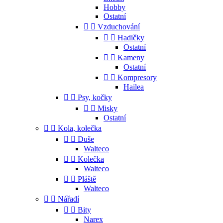
Hobby
Ostatní


Vzduchování


Hadičky
Ostatní


Kameny
Ostatní


Kompresory
Hailea


Psy, kočky


Misky
Ostatní


Kola, kolečka


Duše
Walteco


Kolečka
Walteco


Pláště
Walteco


Nářadí


Bity
Narex