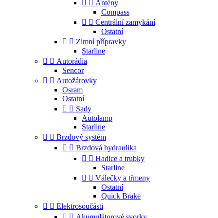


Antény
Compass


Centrální zamykání
Ostatní


Zimní přípravky
Starline


Autorádia
Sencor


Autožárovky
Osram
Ostatní


Sady
Autolamp
Starline


Brzdový systém


Brzdová hydraulika


Hadice a trubky
Starline


Válečky a třmeny
Ostatní
Quick Brake


Elektrosoučásti


Akumulátorové svorky