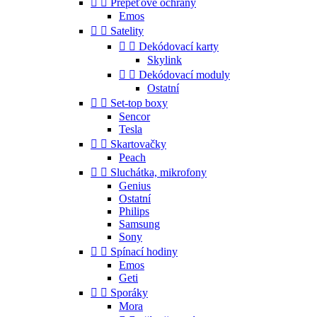


Přepěťové ochrany
Emos


Satelity


Dekódovací karty
Skylink


Dekódovací moduly
Ostatní


Set-top boxy
Sencor
Tesla


Skartovačky
Peach


Sluchátka, mikrofony
Genius
Ostatní
Philips
Samsung
Sony


Spínací hodiny
Emos
Geti


Sporáky
Mora