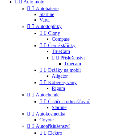


Auto moto


Autobaterie
Starline
Varta


Autodoplňky


Clony
Compass


Černé skříňky
TrueCam


Příslušenství
Truecam


Držáky na mobil
Aligator


Koberce, vany
Rigum


Autochemie


Čističe a odmašťovač
Starline


Autokosmetika
Coyote


Autopříslušenství


Elektro