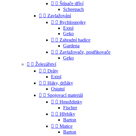


Štípače dříví
Scheepach


Zavlažování


Rychlospojky
Extol
Geko


Zahradní hadice
Gardena


Zavlažovače, postřikovače
Geko


Železářství


Dráty
Extol


Háky, držáky
Ostatní


Spojovací materiál


Hmoždinky
Fischer


Hřebíky
Barton


Matice
Barton