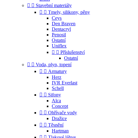


Stavební materiály


Tmely, silikony, pěny
Ceys
Den Braven
Dentacryl
Penosil
Ostatní
Uniflex


Příslušenství
Ostatní


Voda, plyn, topení


Armatury
Herz
IVR Everlast
Schell


Sifony
Alca
Concept


Ohřívače vody
Dražice


Těsnění
Hartman


Tlakové láhve