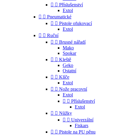


Příslušenství
Extol


Pneumatické


Pistole ofukovací
Extol


Ruční


Brusné nářadí
Mako
Spokar


Kleště
Geko
Ostatní


Klíče
Extol


Nože pracovní
Extol


Příslušenství
Extol


Nůžky


Univerzální
Fiskars


Pistole na PU pěnu