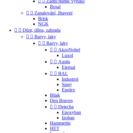


Zadní tlumič výfuku
Bosal


Zapalování, žhavení
Brisk
NGK


Dům, dílna, zahrada


Barvy, laky


Barvy, laky


AkzoNobel
Luxol


Austis
Eternal


BAL
Industrol
Sprej
Epolex
Bilak
Den Braven


Detecha
Epoxyban
Izoban
Hammerite
HET