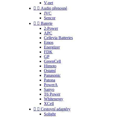
V-net


Audio přenosné
JVC
Sencor


Baterie
2-Power
APC
Cellevia Batteries
Emos
Energizer
FDK
GP
GreenCell
Himoto
Ostatní
Panasonic
Patona
PowerA
Sanyo
T6 Power
Whitenergy
XCell


Cestovní adaptéry
Solight