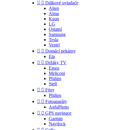


Dálkové ovladače
Alien
Alma
Kaon
LG
Ostatní
Samsung
Tesla
Vestel


Domácí pekárny
Eta


Držáky TV
Emos
Meliconi
Philips
Stell


Fény
Philips


Fotoaparáty
AgfaPhoto


GPS navigace
Garmin
Navilock


Grily