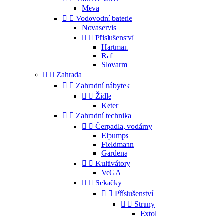
Meva


Vodovodní baterie
Novaservis


Příslušenství
Hartman
Raf
Slovarm


Zahrada


Zahradní nábytek


Židle
Keter


Zahradní technika


Čerpadla, vodárny
Elpumps
Fieldmann
Gardena


Kultivátory
VeGA


Sekačky


Příslušenství


Struny
Extol