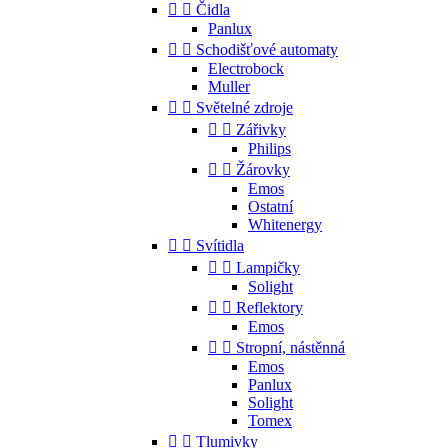


Čidla
Panlux


Schodišťové automaty
Electrobock
Muller


Světelné zdroje


Zářivky
Philips


Žárovky
Emos
Ostatní
Whitenergy


Svítidla


Lampičky
Solight


Reflektory
Emos


Stropní, nástěnná
Emos
Panlux
Solight
Tomex


Tlumivky