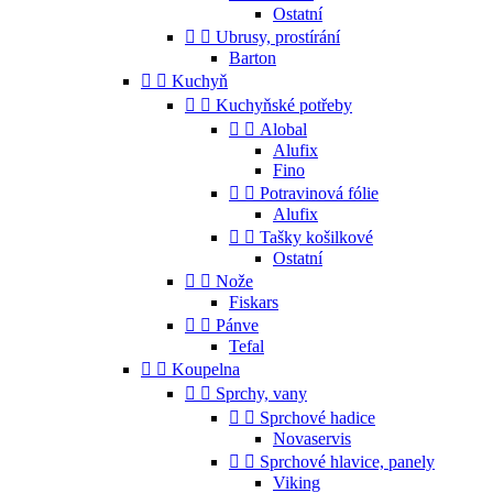
Ostatní


Ubrusy, prostírání
Barton


Kuchyň


Kuchyňské potřeby


Alobal
Alufix
Fino


Potravinová fólie
Alufix


Tašky košilkové
Ostatní


Nože
Fiskars


Pánve
Tefal


Koupelna


Sprchy, vany


Sprchové hadice
Novaservis


Sprchové hlavice, panely
Viking