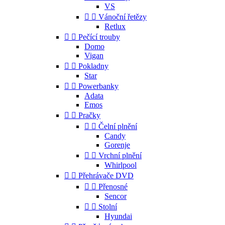
VS


Vánoční řetězy
Retlux


Pečící trouby
Domo
Vigan


Pokladny
Star


Powerbanky
Adata
Emos


Pračky


Čelní plnění
Candy
Gorenje


Vrchní plnění
Whirlpool


Přehrávače DVD


Přenosné
Sencor


Stolní
Hyundai