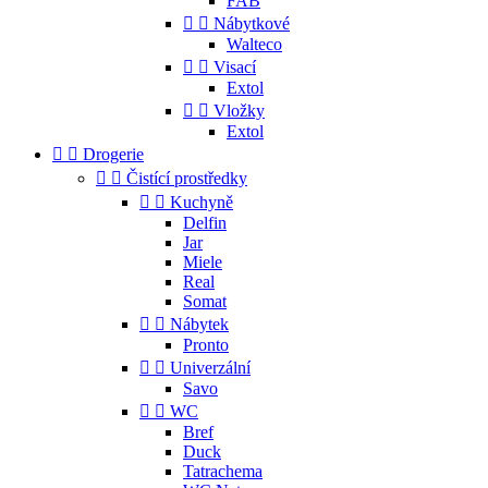
FAB


Nábytkové
Walteco


Visací
Extol


Vložky
Extol


Drogerie


Čistící prostředky


Kuchyně
Delfin
Jar
Miele
Real
Somat


Nábytek
Pronto


Univerzální
Savo


WC
Bref
Duck
Tatrachema