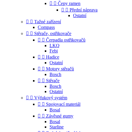


Čepy ramen


Přední náprava
Ostatní


Tažné zařízení
Compass


Stěrače, ostřikovače


Čerpadla ostřikovačů
LKQ
Febi


Hadice
Ostatní


Motory stěračů
Bosch


Stěrače
Bosch
Ostatní


Výfukový systém


Spojovací materiál
Bosal


Závěsné gumy
Bosal
Starline