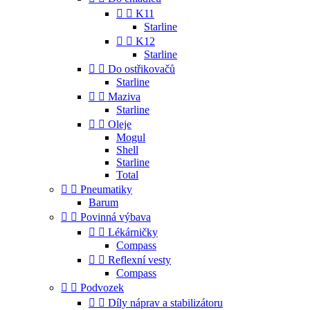


K11
Starline


K12
Starline


Do ostřikovačů
Starline


Maziva
Starline


Oleje
Mogul
Shell
Starline
Total


Pneumatiky
Barum


Povinná výbava


Lékárničky
Compass


Reflexní vesty
Compass


Podvozek


Díly náprav a stabilizátoru