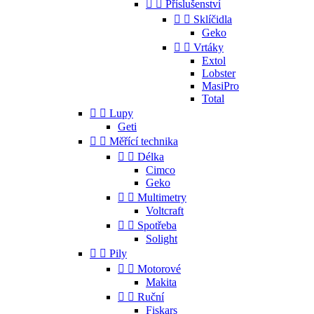


Příslušenství


Sklíčidla
Geko


Vrtáky
Extol
Lobster
MasiPro
Total


Lupy
Geti


Měřící technika


Délka
Cimco
Geko


Multimetry
Voltcraft


Spotřeba
Solight


Pily


Motorové
Makita


Ruční
Fiskars