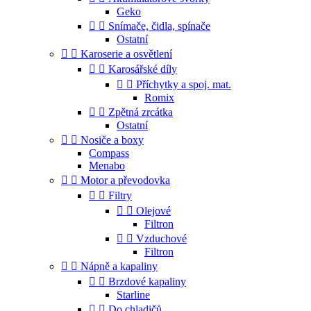
Geko


Snímače, čidla, spínače
Ostatní


Karoserie a osvětlení


Karosářské díly


Příchytky a spoj. mat.
Romix


Zpětná zrcátka
Ostatní


Nosiče a boxy
Compass
Menabo


Motor a převodovka


Filtry


Olejové
Filtron


Vzduchové
Filtron


Nápně a kapaliny


Brzdové kapaliny
Starline


Do chladičů