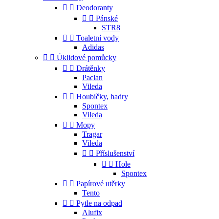


Deodoranty


Pánské
STR8


Toaletní vody
Adidas


Úklidové pomůcky


Drátěnky
Paclan
Vileda


Houbičky, hadry
Spontex
Vileda


Mopy
Tragar
Vileda


Příslušenství


Hole
Spontex


Papírové utěrky
Tento


Pytle na odpad
Alufix