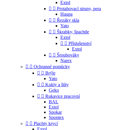
Extol


Protahovací struny, pera
Haupa


Řezáky skla
Yato


Škrabky, špachtle
Extol


Příslušenství
Extol


Šroubováky
Narex


Ochranné pomůcky


Brýle
Yato


Kukly a štíty
Geko


Rukavice pracovní
BAL
Extol
Spokar
Spontex


Plachty krycí
Extol