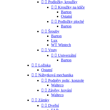


Podložky, kroužky


Kroužky na klíče
Barton
Ostatní


Podložky ploché
Barton


Šrouby
Barton
Lux
WT Wintech


Vruty


Univerzální
Barton


Ložiska
Ostatní


Nábytková mechanika


Podpěry polic, konzole
Walteco


Závěsy, kování
Walteco


Zámky


Dveřní