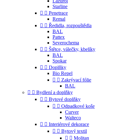
Lazurol
Starline


Penetrace
Remal


Ředidla, rozpouštědla
BAL
Pattex
Severochema


Štětce, válečky, kbelíky
BAL
Spokar


Doplňky
Bio Repel


Zakrývací fólie
BAL


Bydlení a doplňky


Bytové doplňky


Odpadkové koše
Curver
Walteco


Interiérové dekorace


Bytový textil


Molitan