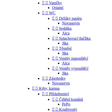


Vaničky
Ostatní


WC


Držáky papíru
Novaservis


Sedátka
Alca


Splachovací tlačítka
Jika


Těsnění
Jika


Ventily napouštěcí
Alca


Ventily vypouštěcí
Jika


Zásobníky
Novaservis


Krby, kamna


Příslušenství


Čištění komínů
PePo


Kouřovody