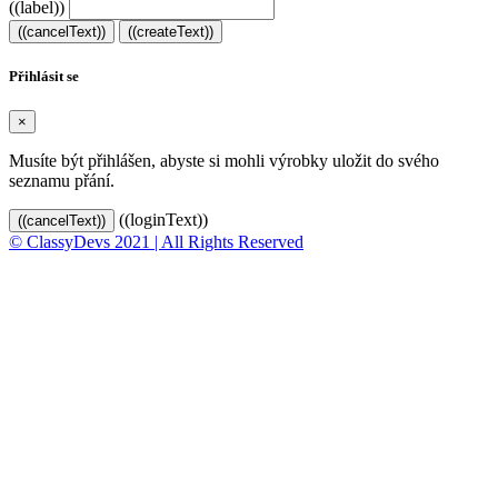
((label))
((cancelText))
((createText))
Přihlásit se
×
Musíte být přihlášen, abyste si mohli výrobky uložit do svého
seznamu přání.
((loginText))
((cancelText))
© ClassyDevs 2021 | All Rights Reserved