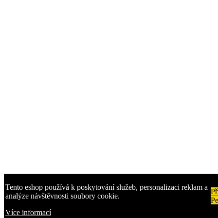
Tento eshop používá k poskytování služeb, personalizaci reklam a
Př
analýze návštěvnosti soubory cookie.
Pe
Více informací