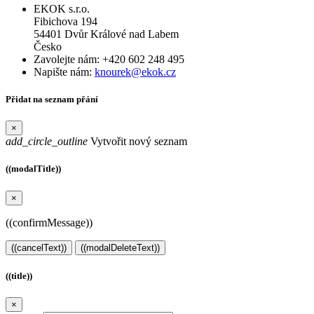
EKOK s.r.o.
Fibichova 194
54401 Dvůr Králové nad Labem
Česko
Zavolejte nám:
+420 602 248 495
Napište nám:
knourek@ekok.cz
Přidat na seznam přání
×
add_circle_outline
Vytvořit nový seznam
((modalTitle))
×
((confirmMessage))
((cancelText))
((modalDeleteText))
((title))
×