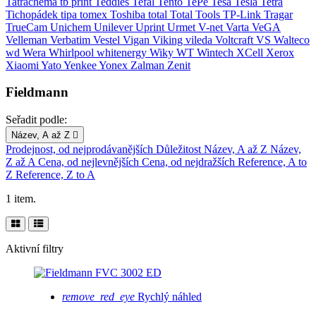
Tatrachema
tb print
Teddies
Tefal
Tento
TePe
Tesa
Tesla
Tetra
Tichopádek
tipa
tomex
Toshiba
total
Total Tools
TP-Link
Tragar
TrueCam
Unichem
Unilever
Uprint
Urmet
V-net
Varta
VeGA
Velleman
Verbatim
Vestel
Vigan
Viking
vileda
Voltcraft
VS
Walteco
wd
Wera
Whirlpool
whitenergy
Wiky
WT Wintech
XCell
Xerox
Xiaomi
Yato
Yenkee
Yonex
Zalman
Zenit
Fieldmann
Seřadit podle:
Název, A až Z

Prodejnost, od nejprodávanějších
Důležitost
Název, A až Z
Název,
Z až A
Cena, od nejlevnějších
Cena, od nejdražších
Reference, A to
Z
Reference, Z to A
1 item.
Aktivní filtry
remove_red_eye
Rychlý náhled