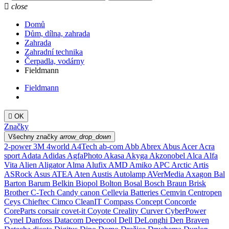

close
Domů
Dům, dílna, zahrada
Zahrada
Zahradní technika
Čerpadla, vodárny
Fieldmann
Fieldmann

OK
Značky
Všechny značky
arrow_drop_down
2-power
3M
4world
A4Tech
ab-com
Abb
Abrex
Abus
Acer
Acra
sport
Adata
Adidas
AgfaPhoto
Akasa
Akyga
Akzonobel
Alca
Alfa
Vita
Alien
Aligator
Alma
Alufix
AMD
Amiko
APC
Arctic
Artis
ASRock
Asus
ATEA
Aten
Austis
Autolamp
AVerMedia
Axagon
Bal
Barton
Barum
Belkin
Biopol
Bolton
Bosal
Bosch
Braun
Brisk
Brother
C-Tech
Candy
canon
Cellevia Batteries
Cemvin
Centropen
Ceys
Chieftec
Cimco
CleanIT
Compass
Concept
Concorde
CoreParts
corsair
covet-it
Coyote
Creality
Curver
CyberPower
Cynel
Danfoss
Datacom
Deepcool
Dell
DeLonghi
Den Braven