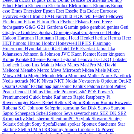
Detecha
dicota
Digitus
Dino
Domo
Dražice
Druchema
Dunlop
Ednet
Eheim
Elchemco
Electrolux
Elektrobock
Elpumps
Emme
esse
Emos
Energizer
Epson
Eset
Esselte
Eta
Etelec
Eurocase
Evolveo
extol
f-tronic
FAB
Fairchild
FDK
febi
Felder
Fellowes
Fieldmann
Filson
Filtron
Fino
Fischer
Fiskars
Fixed
Freez
fuchsgastro
G&G
G21
Gardena
Garmin
geko
gembird
genius
Geti
Gigabyte
Goddess
goobay
Gorenje
gosat
Gp
green cell
Hailea
Haleon
Hartman
Hartmann
Haupa
Head
Henkel
herlitz
Herma
Herz
HET
himoto
Hitano
Hobby
Honeywell
HP
HS Flamingo
Hutermann
Hyundai
i-tec
iGet
Intel
IVR Everlast
Jabra
Jika
Johansson
Johnson & Johnson
JVC
Kaon
Kemot
Keter
kingston
Konig
KontaktChemie
Kopos
Legrand
Lenovo
LG
LKQ
Lobster
Logitech
Logo
Lux
Makita
Mako
Mares
MasiPro
Mc David
Meliconi
Menabo
Merco
Meva
Microsoft
Midea
Miele
Mikov
Minwa
Mitia
Mogul
Mondo
Mora
More
msi
Muller
Narex
Navilock
Nedis
netrack
NGK
Nivea
NKT
Nokia
Novaservis
Opticum
Oral-B
Osram
Ostatní
Paclan
pag
panasonic
Panlux
Patona
patriot
Pattex
Peach
Penosil
Philips
Pinnacle
Pokorný -sítě
POS
PowerA
Premiumcord
Quick brake
Raf
ranco
Rapid
Raspberry Pi
Ravensburger
Razer
Rebel
Retlux
Rigum
Rohnson
Romix
Rowenta
Rubena
S.C. Johnson
Safeprint
samsung
SanDisk
Sanyo
Sanyou
Sapro
Scheepach
Schell
Sencor
Seva
severochema
SEZ DK
SEZ
Krompachy
Shell
sheron
SilentiumPC
Skylink
Slovarm
Snaige
Solarix
Solight
Sony
SpofaDental
spokar
Spontex
Stachema
Star
Starline
Stell
STM
STR8
Sunny
Sunon
t-mobile
T6 Power