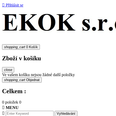

Přihlásit se
shopping_cart
0
Košík
Zboží v košíku
close
Ve vašem košíku nejsou žádné další položky
shopping_cart
Objednat
Celkem :
0 položek
0

MENU

Vyhledávání