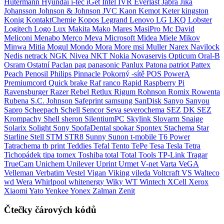
Hutermann
Hyundai
i-tec
iGet
Intel
IVR Everlast
Jabra
Jika
Johansson
Johnson & Johnson
JVC
Kaon
Kemot
Keter
kingston
Konig
KontaktChemie
Kopos
Legrand
Lenovo
LG
LKQ
Lobster
Logitech
Logo
Lux
Makita
Mako
Mares
MasiPro
Mc David
Meliconi
Menabo
Merco
Meva
Microsoft
Midea
Miele
Mikov
Minwa
Mitia
Mogul
Mondo
Mora
More
msi
Muller
Narex
Navilock
Nedis
netrack
NGK
Nivea
NKT
Nokia
Novaservis
Opticum
Oral-B
Osram
Ostatní
Paclan
pag
panasonic
Panlux
Patona
patriot
Pattex
Peach
Penosil
Philips
Pinnacle
Pokorný -sítě
POS
PowerA
Premiumcord
Quick brake
Raf
ranco
Rapid
Raspberry Pi
Ravensburger
Razer
Rebel
Retlux
Rigum
Rohnson
Romix
Rowenta
Rubena
S.C. Johnson
Safeprint
samsung
SanDisk
Sanyo
Sanyou
Sapro
Scheepach
Schell
Sencor
Seva
severochema
SEZ DK
SEZ
Krompachy
Shell
sheron
SilentiumPC
Skylink
Slovarm
Snaige
Solarix
Solight
Sony
SpofaDental
spokar
Spontex
Stachema
Star
Starline
Stell
STM
STR8
Sunny
Sunon
t-mobile
T6 Power
Tatrachema
tb print
Teddies
Tefal
Tento
TePe
Tesa
Tesla
Tetra
Tichopádek
tipa
tomex
Toshiba
total
Total Tools
TP-Link
Tragar
TrueCam
Unichem
Unilever
Uprint
Urmet
V-net
Varta
VeGA
Velleman
Verbatim
Vestel
Vigan
Viking
vileda
Voltcraft
VS
Walteco
wd
Wera
Whirlpool
whitenergy
Wiky
WT Wintech
XCell
Xerox
Xiaomi
Yato
Yenkee
Yonex
Zalman
Zenit
Čtečky čárových kódů