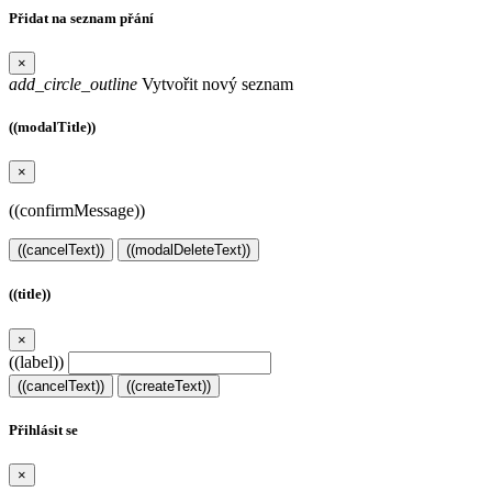
Přidat na seznam přání
×
add_circle_outline
Vytvořit nový seznam
((modalTitle))
×
((confirmMessage))
((cancelText))
((modalDeleteText))
((title))
×
((label))
((cancelText))
((createText))
Přihlásit se
×