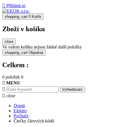

Přihlásit se
shopping_cart
0
Košík
Zboží v košíku
close
Ve vašem košíku nejsou žádné další položky
shopping_cart
Objednat
Celkem :
0 položek
0

MENU

Vyhledávání

close
Domů
Elektro
Počítače
Čtečky čárových kódů