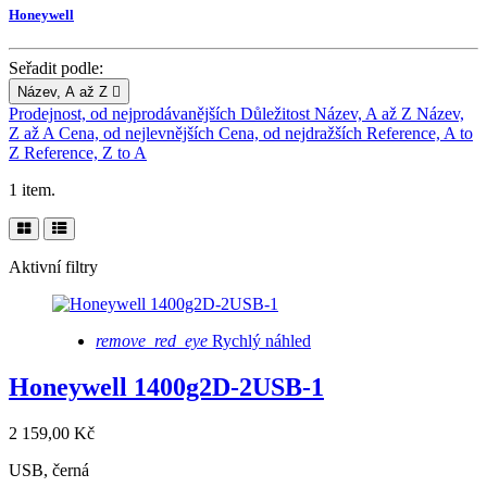
Honeywell
Seřadit podle:
Název, A až Z

Prodejnost, od nejprodávanějších
Důležitost
Název, A až Z
Název,
Z až A
Cena, od nejlevnějších
Cena, od nejdražších
Reference, A to
Z
Reference, Z to A
1 item.
Aktivní filtry
remove_red_eye
Rychlý náhled
Honeywell 1400g2D-2USB-1
2 159,00 Kč
USB, černá