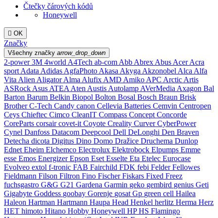
Čtečky čárových kódů
Honeywell

OK
Značky
Všechny značky
arrow_drop_down
2-power
3M
4world
A4Tech
ab-com
Abb
Abrex
Abus
Acer
Acra
sport
Adata
Adidas
AgfaPhoto
Akasa
Akyga
Akzonobel
Alca
Alfa
Vita
Alien
Aligator
Alma
Alufix
AMD
Amiko
APC
Arctic
Artis
ASRock
Asus
ATEA
Aten
Austis
Autolamp
AVerMedia
Axagon
Bal
Barton
Barum
Belkin
Biopol
Bolton
Bosal
Bosch
Braun
Brisk
Brother
C-Tech
Candy
canon
Cellevia Batteries
Cemvin
Centropen
Ceys
Chieftec
Cimco
CleanIT
Compass
Concept
Concorde
CoreParts
corsair
covet-it
Coyote
Creality
Curver
CyberPower
Cynel
Danfoss
Datacom
Deepcool
Dell
DeLonghi
Den Braven
Detecha
dicota
Digitus
Dino
Domo
Dražice
Druchema
Dunlop
Ednet
Eheim
Elchemco
Electrolux
Elektrobock
Elpumps
Emme
esse
Emos
Energizer
Epson
Eset
Esselte
Eta
Etelec
Eurocase
Evolveo
extol
f-tronic
FAB
Fairchild
FDK
febi
Felder
Fellowes
Fieldmann
Filson
Filtron
Fino
Fischer
Fiskars
Fixed
Freez
fuchsgastro
G&G
G21
Gardena
Garmin
geko
gembird
genius
Geti
Gigabyte
Goddess
goobay
Gorenje
gosat
Gp
green cell
Hailea
Haleon
Hartman
Hartmann
Haupa
Head
Henkel
herlitz
Herma
Herz
HET
himoto
Hitano
Hobby
Honeywell
HP
HS Flamingo