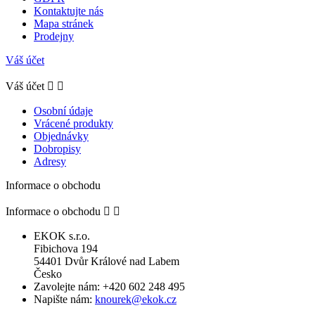
Kontaktujte nás
Mapa stránek
Prodejny
Váš účet
Váš účet


Osobní údaje
Vrácené produkty
Objednávky
Dobropisy
Adresy
Informace o obchodu
Informace o obchodu


EKOK s.r.o.
Fibichova 194
54401 Dvůr Králové nad Labem
Česko
Zavolejte nám:
+420 602 248 495
Napište nám:
knourek@ekok.cz